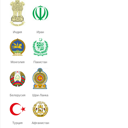
Индия
Иран
Монголия
Пакистан
Белорусия
Шри-Ланка
Турция
Афганистан