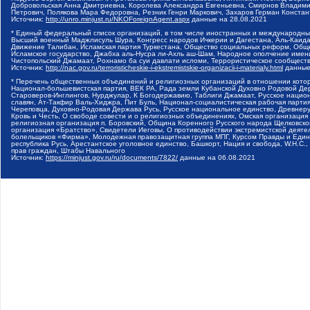
Добровольская Анна Дмитриевна, Королева Александра Евгеньевна, Смирнов Владими
Петрович, Полякова Мара Федоровна, Резник Генри Маркович, Захаров Герман Конста
Источник:
http://unro.minjust.ru/NKOForeignAgent.aspx
данные на
28.08.2021
* Единый федеральный список организаций, в том числе иностранных и международны
Высший военный Маджлисуль Шура, Конгресс народов Ичкерии и Дагестана, Аль-Каида, 
Движение Талибан, Исламская партия Туркестана, Общество социальных реформ, Общес
Исламское государство, Джабха аль-Нусра ли-Ахль аш-Шам, Народное ополчение имен
Чистопольский Джамаат, Рохнамо ба суи давлати исломи, Террористическое сообщест
Источник:
http://nac.gov.ru/terroristicheskie-i-ekstremistskie-organizacii-i-materialy.html
данные
* Перечень общественных объединений и религиозных организаций в отношении котор
Национал-большевистская партия, ВЕК РА, Рада земли Кубанской Духовно Родовой Де
Староверов-Инглингов, Нурджулар, К Богодержавию, Таблиги Джамаат, Русское наци
славян, Ат-Такфир Валь-Хиджра, Пит Буль, Национал-социалистическая рабочая парт
Череповца, Духовно-Родовая Держава Русь, Русское национальное единство, Древнер
Кровь и Честь, О свободе совести и о религиозных объединениях, Омская организаци
религиозная организация п. Боровский, Община Коренного Русского народа Щелковског
организация «Братство», Свидетели Иеговы, О противодействии экстремистской деяте
болельщиков «Фирма», Молодежная правозащитная группа МПГ, Курсом Правды и Единен
республика Русь, Арестантское уголовное единство, Башкорт, Нация и свобода, W.H.С
прав граждан, Штабы Навального
Источник:
https://minjust.gov.ru/ru/documents/7822/
данные на
06.08.2021