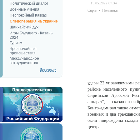
Политический диалог
15.05.2022 07:34
Военные учения
Сирия
Политика
Неспокойный Кавказ
Спецоперация на Украине
Шанхайский дух
Игры Будущего - Казань
2024
Туризм
Чрезвычайные
происшествия
Международное
сотрудничество
Все темы »
удары 22 управляемыми рак
районе населенного пун
Сирийской Арабской Рес
аппарат", — сказал он на 
Контр-адмирал также отмет
военных и два граждански
были повреждены склады с
центра.