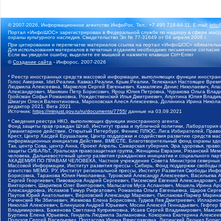
© 2007-2026, Информационное агентство ИнфоРос. Тел.: +7 495 718-84-11, E-mail:
info
Портал «ИнфоШОС» зарегистрирован в Федеральной службе по надзору в сфере массо
охраны культурного наследия. Свидетельство Эл № 77-31649 от 04 апреля 2008 г.
При цитировании и перепечатке материалов ссылка на портал «ИнфоШОС» обязательн
Для использования материалов в печатных изданиях необходимо письменное согласие
Если вы увидели ошибку, выделите ее мышкой и нажмите клавиши Ctrl+Enter
©
Создание сайта
- Инфорос, 2007-2026
* Реестр иностранных средств массовой информации, выполняющих функции иностранн
Голос Америки, Idel.Реалии, Кавказ.Реалии, Крым.Реалии, Телеканал Настоящее Время
Людмила Алексеевна, Маркелов Сергей Евгеньевич, Камалягин Денис Николаевич, Апах
Александрович, Маняхин Петр Борисович, Ярош Юлия Петровна, Чуракова Ольга Влади
Гройсман Софья Романовна, Рождественский Илья Дмитриевич, Апухтина Юлия Владимир
Шмагун Олеся Валентиновна, Мароховская Алеся Алексеевна, Долинина Ирина Никола
редактор 2021, Вега 2021
Источник:
https://minjust.gov.ru/ru/documents/7755/
данные на
03.09.2021
* Сведения реестра НКО, выполняющих функции иностранного агента:
Фонд защиты прав граждан Штаб, Институт права и публичной политики, Лаборатория
Гуманитарное действие, Открытый Петербург, Феникс ПЛЮС, Лига Избирателей, Правов
Крест, Центр Хасдей Ерушалаим, Центр поддержки и содействия развитию средств мас
информационных инициатив Действие, ВМЕСТЕ, Благотворительный фонд охраны здоров
Так, центр Сова, центр Анна, Проект Апрель, Самарская губерния, Эра здоровья, пр
защиты СИБАЛЬТ, Уральская правозащитная группа, Женщины Евразии, Рязанский Мемо
человека, Дальневосточный центр развития гражданских инициатив и социального пар
АКАДЕМИЯ ПО ПРАВАМ ЧЕЛОВЕКА, Частное учреждение Совета Министров северных стр
Массовой Информации, Институт развития прессы - Сибирь, Фонд поддержки свободы 
агентство МЕМО. РУ, Институт региональной прессы, Институт Развития Свободы Инф
Борисовна, Таранова Юлия Николаевна, Туровский Александр Алексеевич, Васильева 
Сергей Георгиевич, Пивоваров Андрей Сергеевич, Писемский Евгений Александрович,
Викторович, Шарипков Олег Викторович, Мальсагов Муса Асланович, Мошель Ирина Ар
Александровна, Исламов Тимур Рифгатович, Романова Ольга Евгеньевна, Щаров Серг
Паутов Юрий Анатольевич, Верховский Александр Маркович, Пислакова-Паркер Марина
Рачинский Ян Збигневич, Жемкова Елена Борисовна, Гудков Лев Дмитриевич, Иллари
Николай Алексеевич, Блинушов Андрей Юрьевич, Мосин Алексей Геннадьевич, Гефтер
Владимировна, Баженова Светлана Куприяновна, Исаев Сергей Владимирович, Максим
Буртина Елена Юрьевна, Гендель Людмила Залмановна, Кокорина Екатерина Алексеев
Подузов Сергей Васильевич, Протасова Ирина Вячеславовна, Литинский Леонид Борис