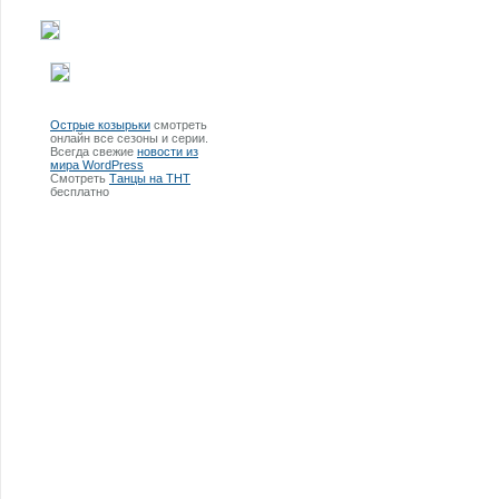
Острые козырьки
смотреть
онлайн все сезоны и серии.
Всегда свежие
новости из
мира WordPress
Смотреть
Танцы на ТНТ
бесплатно