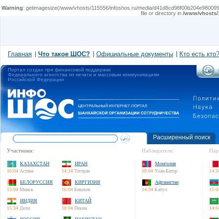
Warning
: getimagesize(/www/vhosts/115556/infoshos.ru/media/d41d8cd98f00b204e980099
file or directory in
/www/vhosts/
Главная
Что такое ШОС?
Официальные документы
Кто есть кто
Портал создан при финансовой поддержке
Федерального агентства по печати и массовым коммуникациям
Российской Федерации
Расширенный поиск
Участники:
Наблюдатели:
Пар
КАЗАХСТАН
ИРАН
Монголия
16:04
Астана
14:34
Тегеран
18:04
Улан-Батор
14:3
БЕЛОРУССИЯ
КИРГИЗИЯ
Афганистан
13:04
Минск
16:04
Бишкек
14:34
Кабул
15:0
ИНДИЯ
КИТАЙ
15:34
Дели
18:04
Пекин
14:0