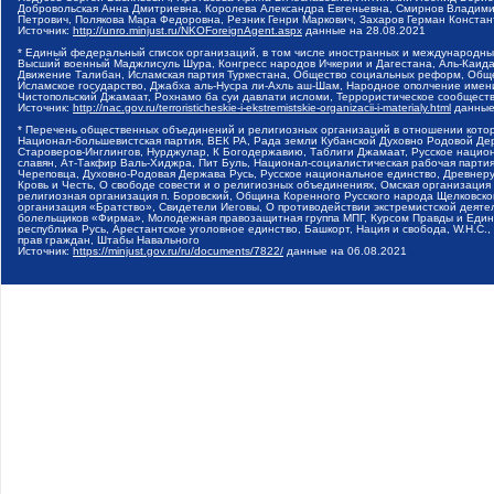
Добровольская Анна Дмитриевна, Королева Александра Евгеньевна, Смирнов Владими
Петрович, Полякова Мара Федоровна, Резник Генри Маркович, Захаров Герман Конста
Источник:
http://unro.minjust.ru/NKOForeignAgent.aspx
данные на
28.08.2021
* Единый федеральный список организаций, в том числе иностранных и международны
Высший военный Маджлисуль Шура, Конгресс народов Ичкерии и Дагестана, Аль-Каида, 
Движение Талибан, Исламская партия Туркестана, Общество социальных реформ, Общес
Исламское государство, Джабха аль-Нусра ли-Ахль аш-Шам, Народное ополчение имен
Чистопольский Джамаат, Рохнамо ба суи давлати исломи, Террористическое сообщест
Источник:
http://nac.gov.ru/terroristicheskie-i-ekstremistskie-organizacii-i-materialy.html
данные
* Перечень общественных объединений и религиозных организаций в отношении котор
Национал-большевистская партия, ВЕК РА, Рада земли Кубанской Духовно Родовой Де
Староверов-Инглингов, Нурджулар, К Богодержавию, Таблиги Джамаат, Русское наци
славян, Ат-Такфир Валь-Хиджра, Пит Буль, Национал-социалистическая рабочая парт
Череповца, Духовно-Родовая Держава Русь, Русское национальное единство, Древнер
Кровь и Честь, О свободе совести и о религиозных объединениях, Омская организаци
религиозная организация п. Боровский, Община Коренного Русского народа Щелковског
организация «Братство», Свидетели Иеговы, О противодействии экстремистской деяте
болельщиков «Фирма», Молодежная правозащитная группа МПГ, Курсом Правды и Единен
республика Русь, Арестантское уголовное единство, Башкорт, Нация и свобода, W.H.С
прав граждан, Штабы Навального
Источник:
https://minjust.gov.ru/ru/documents/7822/
данные на
06.08.2021