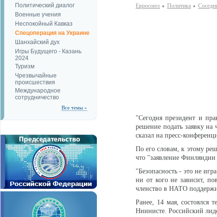
Политический диалог
Евросоюз
Политика
Соседн
Военные учения
Неспокойный Кавказ
Спецоперация на Украине
Шанхайский дух
Игры Будущего - Казань
2024
Туризм
Чрезвычайные
происшествия
Международное
сотрудничество
Все темы »
"Сегодня президент и пр
решение подать заявку на 
сказал на пресс-конференц
По его словам, к этому р
что "заявление Финляндии 
"Безопасность - это не иг
ни от кого не зависит, по
членство в НАТО поддержив
Ранее, 14 мая, состоялся
Ниинисте. Российский лиде