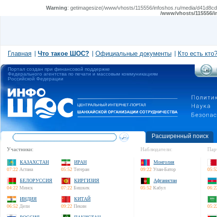
Warning
: getimagesize(/www/vhosts/115556/infoshos.ru/media/d41d8cd98
/www/vhosts/115556/i
Главная
Что такое ШОС?
Официальные документы
Кто есть кто
Портал создан при финансовой поддержке
Федерального агентства по печати и массовым коммуникациям
Российской Федерации
Расширенный поиск
Участники:
Наблюдатели:
Пар
КАЗАХСТАН
ИРАН
Монголия
07:22
Астана
05:52
Тегеран
09:22
Улан-Батор
05:5
БЕЛОРУССИЯ
КИРГИЗИЯ
Афганистан
04:22
Минск
07:22
Бишкек
05:52
Кабул
06:2
ИНДИЯ
КИТАЙ
06:52
Дели
09:22
Пекин
05:2