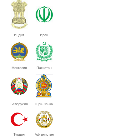
Индия
Иран
Монголия
Пакистан
Белорусия
Шри-Ланка
Турция
Афганистан