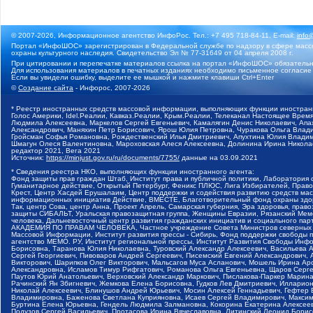
© 2007-2026, Информационное агентство ИнфоРос. Тел.: +7 495 718-84-11, E-mail:
info
Портал «ИнфоШОС» зарегистрирован в Федеральной службе по надзору в сфере массо
охраны культурного наследия. Свидетельство Эл № 77-31649 от 04 апреля 2008 г.
При цитировании и перепечатке материалов ссылка на портал «ИнфоШОС» обязательн
Для использования материалов в печатных изданиях необходимо письменное согласие
Если вы увидели ошибку, выделите ее мышкой и нажмите клавиши Ctrl+Enter
©
Создание сайта
- Инфорос, 2007-2026
* Реестр иностранных средств массовой информации, выполняющих функции иностранн
Голос Америки, Idel.Реалии, Кавказ.Реалии, Крым.Реалии, Телеканал Настоящее Время
Людмила Алексеевна, Маркелов Сергей Евгеньевич, Камалягин Денис Николаевич, Апах
Александрович, Маняхин Петр Борисович, Ярош Юлия Петровна, Чуракова Ольга Влади
Гройсман Софья Романовна, Рождественский Илья Дмитриевич, Апухтина Юлия Владимир
Шмагун Олеся Валентиновна, Мароховская Алеся Алексеевна, Долинина Ирина Никола
редактор 2021, Вега 2021
Источник:
https://minjust.gov.ru/ru/documents/7755/
данные на
03.09.2021
* Сведения реестра НКО, выполняющих функции иностранного агента:
Фонд защиты прав граждан Штаб, Институт права и публичной политики, Лаборатория
Гуманитарное действие, Открытый Петербург, Феникс ПЛЮС, Лига Избирателей, Правов
Крест, Центр Хасдей Ерушалаим, Центр поддержки и содействия развитию средств мас
информационных инициатив Действие, ВМЕСТЕ, Благотворительный фонд охраны здоров
Так, центр Сова, центр Анна, Проект Апрель, Самарская губерния, Эра здоровья, пр
защиты СИБАЛЬТ, Уральская правозащитная группа, Женщины Евразии, Рязанский Мемо
человека, Дальневосточный центр развития гражданских инициатив и социального пар
АКАДЕМИЯ ПО ПРАВАМ ЧЕЛОВЕКА, Частное учреждение Совета Министров северных стр
Массовой Информации, Институт развития прессы - Сибирь, Фонд поддержки свободы 
агентство МЕМО. РУ, Институт региональной прессы, Институт Развития Свободы Инф
Борисовна, Таранова Юлия Николаевна, Туровский Александр Алексеевич, Васильева 
Сергей Георгиевич, Пивоваров Андрей Сергеевич, Писемский Евгений Александрович,
Викторович, Шарипков Олег Викторович, Мальсагов Муса Асланович, Мошель Ирина Ар
Александровна, Исламов Тимур Рифгатович, Романова Ольга Евгеньевна, Щаров Серг
Паутов Юрий Анатольевич, Верховский Александр Маркович, Пислакова-Паркер Марина
Рачинский Ян Збигневич, Жемкова Елена Борисовна, Гудков Лев Дмитриевич, Иллари
Николай Алексеевич, Блинушов Андрей Юрьевич, Мосин Алексей Геннадьевич, Гефтер
Владимировна, Баженова Светлана Куприяновна, Исаев Сергей Владимирович, Максим
Буртина Елена Юрьевна, Гендель Людмила Залмановна, Кокорина Екатерина Алексеев
Подузов Сергей Васильевич, Протасова Ирина Вячеславовна, Литинский Леонид Борис