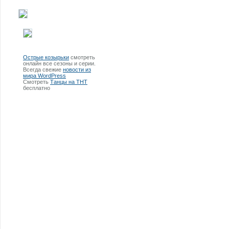
Острые козырьки
смотреть
онлайн все сезоны и серии.
Всегда свежие
новости из
мира WordPress
Смотреть
Танцы на ТНТ
бесплатно