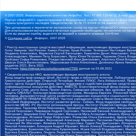
© 2007-2026, Информационное агентство ИнфоРос. Тел.: +7 495 718-84-11, E-mail:
info
Портал «ИнфоШОС» зарегистрирован в Федеральной службе по надзору в сфере массо
охраны культурного наследия. Свидетельство Эл № 77-31649 от 04 апреля 2008 г.
При цитировании и перепечатке материалов ссылка на портал «ИнфоШОС» обязательн
Для использования материалов в печатных изданиях необходимо письменное согласие
Если вы увидели ошибку, выделите ее мышкой и нажмите клавиши Ctrl+Enter
©
Создание сайта
- Инфорос, 2007-2026
* Реестр иностранных средств массовой информации, выполняющих функции иностранн
Голос Америки, Idel.Реалии, Кавказ.Реалии, Крым.Реалии, Телеканал Настоящее Время
Людмила Алексеевна, Маркелов Сергей Евгеньевич, Камалягин Денис Николаевич, Апах
Александрович, Маняхин Петр Борисович, Ярош Юлия Петровна, Чуракова Ольга Влади
Гройсман Софья Романовна, Рождественский Илья Дмитриевич, Апухтина Юлия Владимир
Шмагун Олеся Валентиновна, Мароховская Алеся Алексеевна, Долинина Ирина Никола
редактор 2021, Вега 2021
Источник:
https://minjust.gov.ru/ru/documents/7755/
данные на
03.09.2021
* Сведения реестра НКО, выполняющих функции иностранного агента:
Фонд защиты прав граждан Штаб, Институт права и публичной политики, Лаборатория
Гуманитарное действие, Открытый Петербург, Феникс ПЛЮС, Лига Избирателей, Правов
Крест, Центр Хасдей Ерушалаим, Центр поддержки и содействия развитию средств мас
информационных инициатив Действие, ВМЕСТЕ, Благотворительный фонд охраны здоров
Так, центр Сова, центр Анна, Проект Апрель, Самарская губерния, Эра здоровья, пр
защиты СИБАЛЬТ, Уральская правозащитная группа, Женщины Евразии, Рязанский Мемо
человека, Дальневосточный центр развития гражданских инициатив и социального пар
АКАДЕМИЯ ПО ПРАВАМ ЧЕЛОВЕКА, Частное учреждение Совета Министров северных стр
Массовой Информации, Институт развития прессы - Сибирь, Фонд поддержки свободы 
агентство МЕМО. РУ, Институт региональной прессы, Институт Развития Свободы Инф
Борисовна, Таранова Юлия Николаевна, Туровский Александр Алексеевич, Васильева 
Сергей Георгиевич, Пивоваров Андрей Сергеевич, Писемский Евгений Александрович,
Викторович, Шарипков Олег Викторович, Мальсагов Муса Асланович, Мошель Ирина Ар
Александровна, Исламов Тимур Рифгатович, Романова Ольга Евгеньевна, Щаров Серг
Паутов Юрий Анатольевич, Верховский Александр Маркович, Пислакова-Паркер Марина
Рачинский Ян Збигневич, Жемкова Елена Борисовна, Гудков Лев Дмитриевич, Иллари
Николай Алексеевич, Блинушов Андрей Юрьевич, Мосин Алексей Геннадьевич, Гефтер
Владимировна, Баженова Светлана Куприяновна, Исаев Сергей Владимирович, Максим
Буртина Елена Юрьевна, Гендель Людмила Залмановна, Кокорина Екатерина Алексеев
Подузов Сергей Васильевич, Протасова Ирина Вячеславовна, Литинский Леонид Борис