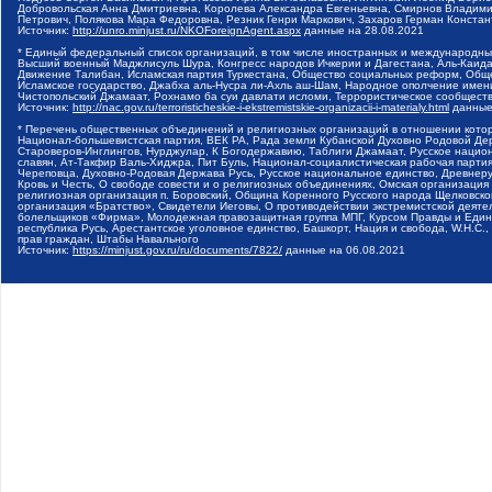
Добровольская Анна Дмитриевна, Королева Александра Евгеньевна, Смирнов Владими
Петрович, Полякова Мара Федоровна, Резник Генри Маркович, Захаров Герман Конста
Источник:
http://unro.minjust.ru/NKOForeignAgent.aspx
данные на
28.08.2021
* Единый федеральный список организаций, в том числе иностранных и международны
Высший военный Маджлисуль Шура, Конгресс народов Ичкерии и Дагестана, Аль-Каида, 
Движение Талибан, Исламская партия Туркестана, Общество социальных реформ, Общес
Исламское государство, Джабха аль-Нусра ли-Ахль аш-Шам, Народное ополчение имен
Чистопольский Джамаат, Рохнамо ба суи давлати исломи, Террористическое сообщест
Источник:
http://nac.gov.ru/terroristicheskie-i-ekstremistskie-organizacii-i-materialy.html
данные
* Перечень общественных объединений и религиозных организаций в отношении котор
Национал-большевистская партия, ВЕК РА, Рада земли Кубанской Духовно Родовой Де
Староверов-Инглингов, Нурджулар, К Богодержавию, Таблиги Джамаат, Русское наци
славян, Ат-Такфир Валь-Хиджра, Пит Буль, Национал-социалистическая рабочая парт
Череповца, Духовно-Родовая Держава Русь, Русское национальное единство, Древнер
Кровь и Честь, О свободе совести и о религиозных объединениях, Омская организаци
религиозная организация п. Боровский, Община Коренного Русского народа Щелковског
организация «Братство», Свидетели Иеговы, О противодействии экстремистской деяте
болельщиков «Фирма», Молодежная правозащитная группа МПГ, Курсом Правды и Единен
республика Русь, Арестантское уголовное единство, Башкорт, Нация и свобода, W.H.С
прав граждан, Штабы Навального
Источник:
https://minjust.gov.ru/ru/documents/7822/
данные на
06.08.2021