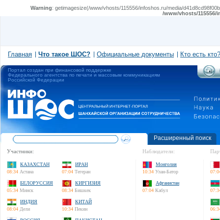
Warning
: getimagesize(/www/vhosts/115556/infoshos.ru/media/d41d8cd98f00b20
/www/vhosts/115556/i
Главная
Что такое ШОС?
Официальные документы
Кто есть кто
Портал создан при финансовой поддержке
Федерального агентства по печати и массовым коммуникациям
Российской Федерации
Расширенный поиск
Участники:
Наблюдатели:
Пар
КАЗАХСТАН
ИРАН
Монголия
08:34
Астана
07:04
Тегеран
10:34
Улан-Батор
07:0
БЕЛОРУССИЯ
КИРГИЗИЯ
Афганистан
05:34
Минск
08:34
Бишкек
07:04
Кабул
07:3
ИНДИЯ
КИТАЙ
08:04
Дели
10:34
Пекин
06:3