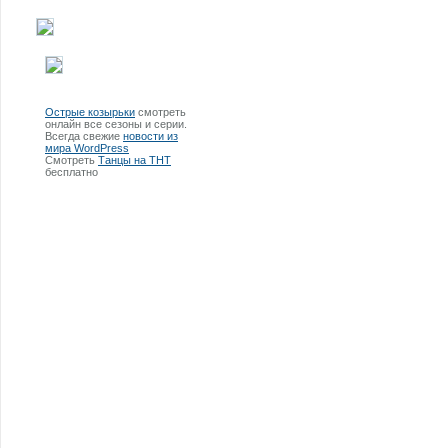
Острые козырьки
смотреть
онлайн все сезоны и серии.
Всегда свежие
новости из
мира WordPress
Смотреть
Танцы на ТНТ
бесплатно