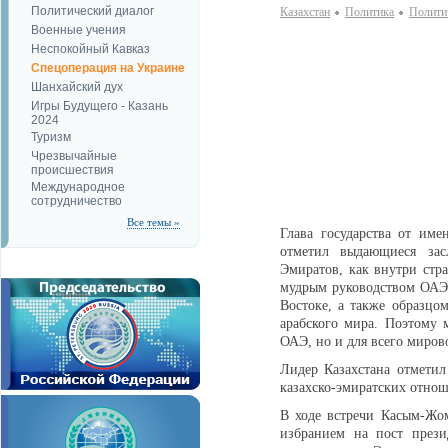
Политический диалог
Казахстан
Политика
Полити
Военные учения
Неспокойный Кавказ
Спецоперация на Украине
Шанхайский дух
Игры Будущего - Казань
2024
Туризм
Чрезвычайные
происшествия
Международное
сотрудничество
Все темы »
Глава государства от име
отметил выдающиеся зас
Эмиратов, как внутри стра
мудрым руководством ОАЭ
Востоке, а также образцом
арабского мира. Поэтому 
ОАЭ, но и для всего миров
Лидер Казахстана отмети
казахско-эмиратских отно
В ходе встречи Касым-Жо
избранием на пост прези