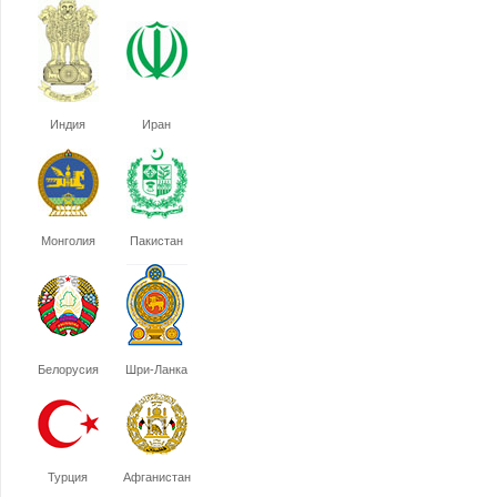
Индия
Иран
Монголия
Пакистан
Белорусия
Шри-Ланка
Турция
Афганистан