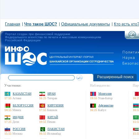
Главная
Что такое ШОС?
Официальные документы
Кто есть кто
Портал создан при финансовой поддержке
Федерального агентства по печати и массовым коммуникациям
Российской Федерации
Расширенный поиск
Участники:
Наблюдатели:
Пар
КАЗАХСТАН
ИРАН
Монголия
17:55
Астана
16:25
Тегеран
19:55
Улан-Батор
16:2
БЕЛОРУССИЯ
КИРГИЗИЯ
Афганистан
14:55
Минск
17:55
Бишкек
16:25
Кабул
16:5
ИНДИЯ
КИТАЙ
17:25
Дели
19:55
Пекин
15:5
РОССИЯ
ПАКИСТАН
15:55
Москва
16:55
Исламабад
15:5