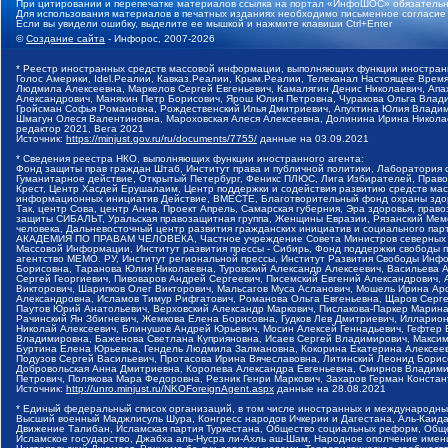
При цитировании и перепечатке материалов ссылка на портал «ИнфоШОС» обязательн
Для использования материалов в печатных изданиях необходимо письменное согласие
Если вы увидели ошибку, выделите ее мышкой и нажмите клавиши Ctrl+Enter
©
Создание сайта
- Инфорос, 2007-2026
* Реестр иностранных средств массовой информации, выполняющих функции иностранн
Голос Америки, Idel.Реалии, Кавказ.Реалии, Крым.Реалии, Телеканал Настоящее Время
Людмила Алексеевна, Маркелов Сергей Евгеньевич, Камалягин Денис Николаевич, Апах
Александрович, Маняхин Петр Борисович, Ярош Юлия Петровна, Чуракова Ольга Влади
Гройсман Софья Романовна, Рождественский Илья Дмитриевич, Апухтина Юлия Владимир
Шмагун Олеся Валентиновна, Мароховская Алеся Алексеевна, Долинина Ирина Никола
редактор 2021, Вега 2021
Источник:
https://minjust.gov.ru/ru/documents/7755/
данные на
03.09.2021
* Сведения реестра НКО, выполняющих функции иностранного агента:
Фонд защиты прав граждан Штаб, Институт права и публичной политики, Лаборатория
Гуманитарное действие, Открытый Петербург, Феникс ПЛЮС, Лига Избирателей, Правов
Крест, Центр Хасдей Ерушалаим, Центр поддержки и содействия развитию средств мас
информационных инициатив Действие, ВМЕСТЕ, Благотворительный фонд охраны здоров
Так, центр Сова, центр Анна, Проект Апрель, Самарская губерния, Эра здоровья, пр
защиты СИБАЛЬТ, Уральская правозащитная группа, Женщины Евразии, Рязанский Мемо
человека, Дальневосточный центр развития гражданских инициатив и социального пар
АКАДЕМИЯ ПО ПРАВАМ ЧЕЛОВЕКА, Частное учреждение Совета Министров северных стр
Массовой Информации, Институт развития прессы - Сибирь, Фонд поддержки свободы 
агентство МЕМО. РУ, Институт региональной прессы, Институт Развития Свободы Инф
Борисовна, Таранова Юлия Николаевна, Туровский Александр Алексеевич, Васильева 
Сергей Георгиевич, Пивоваров Андрей Сергеевич, Писемский Евгений Александрович,
Викторович, Шарипков Олег Викторович, Мальсагов Муса Асланович, Мошель Ирина Ар
Александровна, Исламов Тимур Рифгатович, Романова Ольга Евгеньевна, Щаров Серг
Паутов Юрий Анатольевич, Верховский Александр Маркович, Пислакова-Паркер Марина
Рачинский Ян Збигневич, Жемкова Елена Борисовна, Гудков Лев Дмитриевич, Иллари
Николай Алексеевич, Блинушов Андрей Юрьевич, Мосин Алексей Геннадьевич, Гефтер
Владимировна, Баженова Светлана Куприяновна, Исаев Сергей Владимирович, Максим
Буртина Елена Юрьевна, Гендель Людмила Залмановна, Кокорина Екатерина Алексеев
Подузов Сергей Васильевич, Протасова Ирина Вячеславовна, Литинский Леонид Борис
Добровольская Анна Дмитриевна, Королева Александра Евгеньевна, Смирнов Владими
Петрович, Полякова Мара Федоровна, Резник Генри Маркович, Захаров Герман Конста
Источник:
http://unro.minjust.ru/NKOForeignAgent.aspx
данные на
28.08.2021
* Единый федеральный список организаций, в том числе иностранных и международны
Высший военный Маджлисуль Шура, Конгресс народов Ичкерии и Дагестана, Аль-Каида, 
Движение Талибан, Исламская партия Туркестана, Общество социальных реформ, Общес
Исламское государство, Джабха аль-Нусра ли-Ахль аш-Шам, Народное ополчение имен