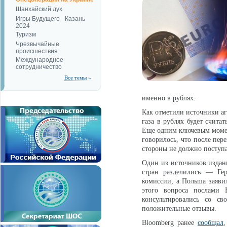
Шанхайский дух
Игры Будущего - Казань
2024
Туризм
Чрезвычайные
происшествия
Международное
сотрудничество
Все темы »
именно в рублях.
Как отметили источники аг
газа в рублях будет счита
Еще одним ключевым момент
говорилось, что после пер
стороны не должно поступ
Один из источников издани
стран разделились — Ге
комиссии, а Польша заяви
этого вопроса послами 
консультировались со 
положительные отзывы.
Bloomberg ранее
сообщал