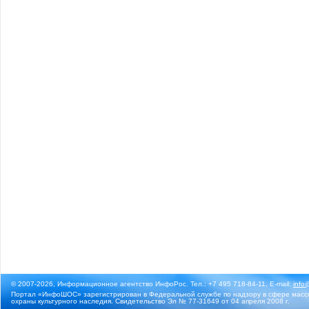
© 2007-2026, Информационное агентство ИнфоРос. Тел.: +7 495 718-84-11, E-mail:
info
Портал «ИнфоШОС» зарегистрирован в Федеральной службе по надзору в сфере массо
охраны культурного наследия. Свидетельство Эл № 77-31649 от 04 апреля 2008 г.