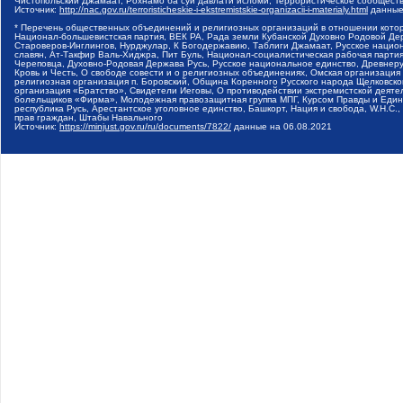
Чистопольский Джамаат, Рохнамо ба суи давлати исломи, Террористическое сообщест
Источник:
http://nac.gov.ru/terroristicheskie-i-ekstremistskie-organizacii-i-materialy.html
данные
* Перечень общественных объединений и религиозных организаций в отношении котор
Национал-большевистская партия, ВЕК РА, Рада земли Кубанской Духовно Родовой Де
Староверов-Инглингов, Нурджулар, К Богодержавию, Таблиги Джамаат, Русское наци
славян, Ат-Такфир Валь-Хиджра, Пит Буль, Национал-социалистическая рабочая парт
Череповца, Духовно-Родовая Держава Русь, Русское национальное единство, Древнер
Кровь и Честь, О свободе совести и о религиозных объединениях, Омская организаци
религиозная организация п. Боровский, Община Коренного Русского народа Щелковског
организация «Братство», Свидетели Иеговы, О противодействии экстремистской деяте
болельщиков «Фирма», Молодежная правозащитная группа МПГ, Курсом Правды и Единен
республика Русь, Арестантское уголовное единство, Башкорт, Нация и свобода, W.H.С
прав граждан, Штабы Навального
Источник:
https://minjust.gov.ru/ru/documents/7822/
данные на
06.08.2021