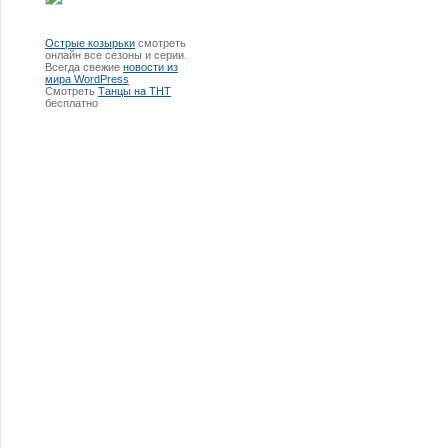
Острые козырьки
смотреть
онлайн все сезоны и серии.
Всегда свежие
новости из
мира WordPress
Смотреть
Танцы на ТНТ
бесплатно