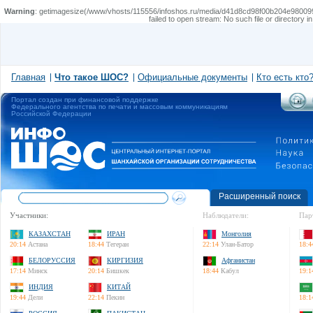
Warning
: getimagesize(/www/vhosts/115556/infoshos.ru/media/d41d8cd98f00b204e9800998ecf8427
failed to open stream: No such file or directory i
Главная
Что такое ШОС?
Официальные документы
Кто есть кто
Портал создан при финансовой поддержке
Федерального агентства по печати и массовым коммуникациям
Российской Федерации
Расширенный поиск
Участники:
Наблюдатели:
Пар
КАЗАХСТАН
ИРАН
Монголия
20:14
Астана
18:44
Тегеран
22:14
Улан-Батор
18:4
БЕЛОРУССИЯ
КИРГИЗИЯ
Афганистан
17:14
Минск
20:14
Бишкек
18:44
Кабул
19:1
ИНДИЯ
КИТАЙ
19:44
Дели
22:14
Пекин
18:1