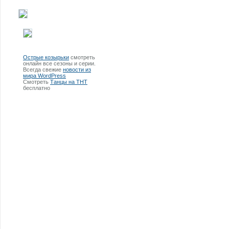
Острые козырьки
смотреть
онлайн все сезоны и серии.
Всегда свежие
новости из
мира WordPress
Смотреть
Танцы на ТНТ
бесплатно