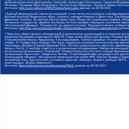
Добровольская Анна Дмитриевна, Королева Александра Евгеньевна, Смирнов Владими
Петрович, Полякова Мара Федоровна, Резник Генри Маркович, Захаров Герман Конста
Источник:
http://unro.minjust.ru/NKOForeignAgent.aspx
данные на
28.08.2021
* Единый федеральный список организаций, в том числе иностранных и международны
Высший военный Маджлисуль Шура, Конгресс народов Ичкерии и Дагестана, Аль-Каида, 
Движение Талибан, Исламская партия Туркестана, Общество социальных реформ, Общес
Исламское государство, Джабха аль-Нусра ли-Ахль аш-Шам, Народное ополчение имен
Чистопольский Джамаат, Рохнамо ба суи давлати исломи, Террористическое сообщест
Источник:
http://nac.gov.ru/terroristicheskie-i-ekstremistskie-organizacii-i-materialy.html
данные
* Перечень общественных объединений и религиозных организаций в отношении котор
Национал-большевистская партия, ВЕК РА, Рада земли Кубанской Духовно Родовой Де
Староверов-Инглингов, Нурджулар, К Богодержавию, Таблиги Джамаат, Русское наци
славян, Ат-Такфир Валь-Хиджра, Пит Буль, Национал-социалистическая рабочая парт
Череповца, Духовно-Родовая Держава Русь, Русское национальное единство, Древнер
Кровь и Честь, О свободе совести и о религиозных объединениях, Омская организаци
религиозная организация п. Боровский, Община Коренного Русского народа Щелковског
организация «Братство», Свидетели Иеговы, О противодействии экстремистской деяте
болельщиков «Фирма», Молодежная правозащитная группа МПГ, Курсом Правды и Единен
республика Русь, Арестантское уголовное единство, Башкорт, Нация и свобода, W.H.С
прав граждан, Штабы Навального
Источник:
https://minjust.gov.ru/ru/documents/7822/
данные на
06.08.2021