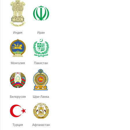
Индия
Иран
Монголия
Пакистан
Белорусия
Шри-Ланка
Турция
Афганистан