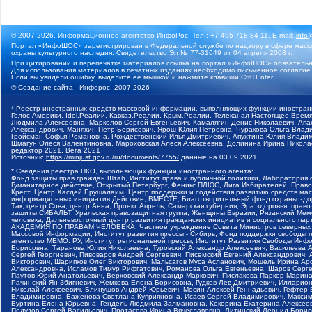
© 2007-2026, Информационное агентство ИнфоРос. Тел.: +7 495 718-84-11, E-mail:
info
Портал «ИнфоШОС» зарегистрирован в Федеральной службе по надзору в сфере массо
охраны культурного наследия. Свидетельство Эл № 77-31649 от 04 апреля 2008 г.
При цитировании и перепечатке материалов ссылка на портал «ИнфоШОС» обязательн
Для использования материалов в печатных изданиях необходимо письменное согласие
Если вы увидели ошибку, выделите ее мышкой и нажмите клавиши Ctrl+Enter
©
Создание сайта
- Инфорос, 2007-2026
* Реестр иностранных средств массовой информации, выполняющих функции иностранн
Голос Америки, Idel.Реалии, Кавказ.Реалии, Крым.Реалии, Телеканал Настоящее Время
Людмила Алексеевна, Маркелов Сергей Евгеньевич, Камалягин Денис Николаевич, Апах
Александрович, Маняхин Петр Борисович, Ярош Юлия Петровна, Чуракова Ольга Влади
Гройсман Софья Романовна, Рождественский Илья Дмитриевич, Апухтина Юлия Владимир
Шмагун Олеся Валентиновна, Мароховская Алеся Алексеевна, Долинина Ирина Никола
редактор 2021, Вега 2021
Источник:
https://minjust.gov.ru/ru/documents/7755/
данные на
03.09.2021
* Сведения реестра НКО, выполняющих функции иностранного агента:
Фонд защиты прав граждан Штаб, Институт права и публичной политики, Лаборатория
Гуманитарное действие, Открытый Петербург, Феникс ПЛЮС, Лига Избирателей, Правов
Крест, Центр Хасдей Ерушалаим, Центр поддержки и содействия развитию средств мас
информационных инициатив Действие, ВМЕСТЕ, Благотворительный фонд охраны здоров
Так, центр Сова, центр Анна, Проект Апрель, Самарская губерния, Эра здоровья, пр
защиты СИБАЛЬТ, Уральская правозащитная группа, Женщины Евразии, Рязанский Мемо
человека, Дальневосточный центр развития гражданских инициатив и социального пар
АКАДЕМИЯ ПО ПРАВАМ ЧЕЛОВЕКА, Частное учреждение Совета Министров северных стр
Массовой Информации, Институт развития прессы - Сибирь, Фонд поддержки свободы 
агентство МЕМО. РУ, Институт региональной прессы, Институт Развития Свободы Инф
Борисовна, Таранова Юлия Николаевна, Туровский Александр Алексеевич, Васильева 
Сергей Георгиевич, Пивоваров Андрей Сергеевич, Писемский Евгений Александрович,
Викторович, Шарипков Олег Викторович, Мальсагов Муса Асланович, Мошель Ирина Ар
Александровна, Исламов Тимур Рифгатович, Романова Ольга Евгеньевна, Щаров Серг
Паутов Юрий Анатольевич, Верховский Александр Маркович, Пислакова-Паркер Марина
Рачинский Ян Збигневич, Жемкова Елена Борисовна, Гудков Лев Дмитриевич, Иллари
Николай Алексеевич, Блинушов Андрей Юрьевич, Мосин Алексей Геннадьевич, Гефтер
Владимировна, Баженова Светлана Куприяновна, Исаев Сергей Владимирович, Максим
Буртина Елена Юрьевна, Гендель Людмила Залмановна, Кокорина Екатерина Алексеев
Подузов Сергей Васильевич, Протасова Ирина Вячеславовна, Литинский Леонид Борис