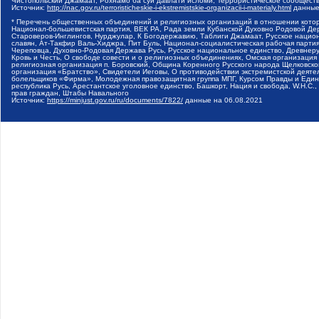
Чистопольский Джамаат, Рохнамо ба суи давлати исломи, Террористическое сообщест
Источник:
http://nac.gov.ru/terroristicheskie-i-ekstremistskie-organizacii-i-materialy.html
данные
* Перечень общественных объединений и религиозных организаций в отношении котор
Национал-большевистская партия, ВЕК РА, Рада земли Кубанской Духовно Родовой Де
Староверов-Инглингов, Нурджулар, К Богодержавию, Таблиги Джамаат, Русское наци
славян, Ат-Такфир Валь-Хиджра, Пит Буль, Национал-социалистическая рабочая парт
Череповца, Духовно-Родовая Держава Русь, Русское национальное единство, Древнер
Кровь и Честь, О свободе совести и о религиозных объединениях, Омская организаци
религиозная организация п. Боровский, Община Коренного Русского народа Щелковског
организация «Братство», Свидетели Иеговы, О противодействии экстремистской деяте
болельщиков «Фирма», Молодежная правозащитная группа МПГ, Курсом Правды и Единен
республика Русь, Арестантское уголовное единство, Башкорт, Нация и свобода, W.H.С
прав граждан, Штабы Навального
Источник:
https://minjust.gov.ru/ru/documents/7822/
данные на
06.08.2021