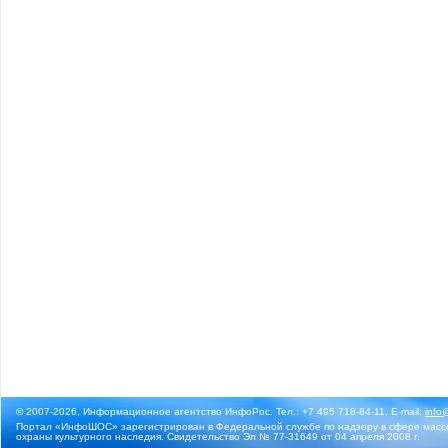
© 2007-2026, Информационное агентство ИнфоРос. Тел.: +7 495 718-84-11, E-mail:
info
Портал «ИнфоШОС» зарегистрирован в Федеральной службе по надзору в сфере массо
охраны культурного наследия. Свидетельство Эл № 77-31649 от 04 апреля 2008 г.