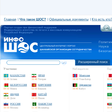
Главная
Что такое ШОС?
Официальные документы
Кто есть кто
Портал создан при финансовой поддержке
Федерального агентства по печати и массовым коммуникациям
Российской Федерации
Расширенный поиск
Участники:
Наблюдатели:
Пар
КАЗАХСТАН
ИРАН
Монголия
12:10
Астана
10:40
Тегеран
14:10
Улан-Батор
10:4
БЕЛОРУССИЯ
КИРГИЗИЯ
Афганистан
09:10
Минск
12:10
Бишкек
10:40
Кабул
11:1
ИНДИЯ
КИТАЙ
11:40
Дели
14:10
Пекин
10:1
РОССИЯ
ПАКИСТАН
10:10
Москва
11:10
Исламабад
10:1