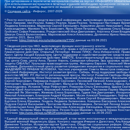
При цитировании и перепечатке материалов ссылка на портал «ИнфоШОС» обязательн
Для использования материалов в печатных изданиях необходимо письменное согласие
Если вы увидели ошибку, выделите ее мышкой и нажмите клавиши Ctrl+Enter
©
Создание сайта
- Инфорос, 2007-2026
* Реестр иностранных средств массовой информации, выполняющих функции иностранн
Голос Америки, Idel.Реалии, Кавказ.Реалии, Крым.Реалии, Телеканал Настоящее Время
Людмила Алексеевна, Маркелов Сергей Евгеньевич, Камалягин Денис Николаевич, Апах
Александрович, Маняхин Петр Борисович, Ярош Юлия Петровна, Чуракова Ольга Влади
Гройсман Софья Романовна, Рождественский Илья Дмитриевич, Апухтина Юлия Владимир
Шмагун Олеся Валентиновна, Мароховская Алеся Алексеевна, Долинина Ирина Никола
редактор 2021, Вега 2021
Источник:
https://minjust.gov.ru/ru/documents/7755/
данные на
03.09.2021
* Сведения реестра НКО, выполняющих функции иностранного агента:
Фонд защиты прав граждан Штаб, Институт права и публичной политики, Лаборатория
Гуманитарное действие, Открытый Петербург, Феникс ПЛЮС, Лига Избирателей, Правов
Крест, Центр Хасдей Ерушалаим, Центр поддержки и содействия развитию средств мас
информационных инициатив Действие, ВМЕСТЕ, Благотворительный фонд охраны здоров
Так, центр Сова, центр Анна, Проект Апрель, Самарская губерния, Эра здоровья, пр
защиты СИБАЛЬТ, Уральская правозащитная группа, Женщины Евразии, Рязанский Мемо
человека, Дальневосточный центр развития гражданских инициатив и социального пар
АКАДЕМИЯ ПО ПРАВАМ ЧЕЛОВЕКА, Частное учреждение Совета Министров северных стр
Массовой Информации, Институт развития прессы - Сибирь, Фонд поддержки свободы 
агентство МЕМО. РУ, Институт региональной прессы, Институт Развития Свободы Инф
Борисовна, Таранова Юлия Николаевна, Туровский Александр Алексеевич, Васильева 
Сергей Георгиевич, Пивоваров Андрей Сергеевич, Писемский Евгений Александрович,
Викторович, Шарипков Олег Викторович, Мальсагов Муса Асланович, Мошель Ирина Ар
Александровна, Исламов Тимур Рифгатович, Романова Ольга Евгеньевна, Щаров Серг
Паутов Юрий Анатольевич, Верховский Александр Маркович, Пислакова-Паркер Марина
Рачинский Ян Збигневич, Жемкова Елена Борисовна, Гудков Лев Дмитриевич, Иллари
Николай Алексеевич, Блинушов Андрей Юрьевич, Мосин Алексей Геннадьевич, Гефтер
Владимировна, Баженова Светлана Куприяновна, Исаев Сергей Владимирович, Максим
Буртина Елена Юрьевна, Гендель Людмила Залмановна, Кокорина Екатерина Алексеев
Подузов Сергей Васильевич, Протасова Ирина Вячеславовна, Литинский Леонид Борис
Добровольская Анна Дмитриевна, Королева Александра Евгеньевна, Смирнов Владими
Петрович, Полякова Мара Федоровна, Резник Генри Маркович, Захаров Герман Конста
Источник:
http://unro.minjust.ru/NKOForeignAgent.aspx
данные на
28.08.2021
* Единый федеральный список организаций, в том числе иностранных и международны
Высший военный Маджлисуль Шура, Конгресс народов Ичкерии и Дагестана, Аль-Каида, 
Движение Талибан, Исламская партия Туркестана, Общество социальных реформ, Общес
Исламское государство, Джабха аль-Нусра ли-Ахль аш-Шам, Народное ополчение имен