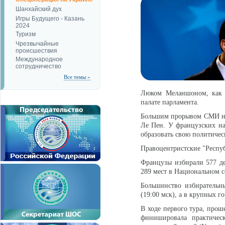
Шанхайский дух
Игры Будущего - Казань
2024
Туризм
Чрезвычайные
происшествия
Международное
сотрудничество
Все темы »
Люком Меланшоном, как и
палате парламента.
Большим прорывом СМИ на
Ле Пен. У французских нац
образовать свою политиче
Правоцентристские "Респуб
Французы избирали 577 де
289 мест в Национальном 
Большинство избирательн
(19:00 мск), а в крупных го
В ходе первого тура, прош
финишировала практичес