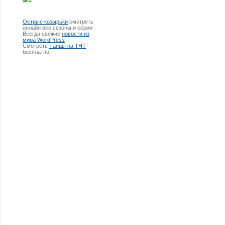
Острые козырьки
смотреть
онлайн все сезоны и серии.
Всегда свежие
новости из
мира WordPress
Смотреть
Танцы на ТНТ
бесплатно