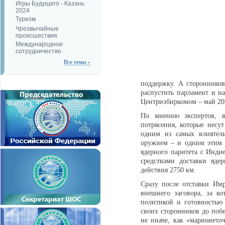
Игры Будущего - Казань
2024
Туризм
Чрезвычайные
происшествия
Международное
сотрудничество
Все темы »
поддержку. А сторонников
распустить парламент и н
Центризбиркомом – май 202
По мнению экспертов, в
потрясения, которые несут
одним из самых влиятел
оружием – и одним этим м
ядерного паритета с Индие
средствами доставки яде
действия 2750 км.
Сразу после отставки Имр
внешнего заговора, за к
политикой и готовностью
своих сторонников до побе
не иначе, как «марионето