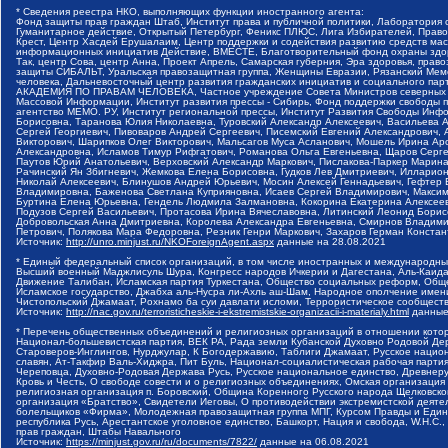
* Сведения реестра НКО, выполняющих функции иностранного агента:
Фонд защиты прав граждан Штаб, Институт права и публичной политики, Лаборатория
Гуманитарное действие, Открытый Петербург, Феникс ПЛЮС, Лига Избирателей, Правов
Крест, Центр Хасдей Ерушалаим, Центр поддержки и содействия развитию средств мас
информационных инициатив Действие, ВМЕСТЕ, Благотворительный фонд охраны здоров
Так, центр Сова, центр Анна, Проект Апрель, Самарская губерния, Эра здоровья, пр
защиты СИБАЛЬТ, Уральская правозащитная группа, Женщины Евразии, Рязанский Мемо
человека, Дальневосточный центр развития гражданских инициатив и социального пар
АКАДЕМИЯ ПО ПРАВАМ ЧЕЛОВЕКА, Частное учреждение Совета Министров северных стр
Массовой Информации, Институт развития прессы - Сибирь, Фонд поддержки свободы 
агентство МЕМО. РУ, Институт региональной прессы, Институт Развития Свободы Инф
Борисовна, Таранова Юлия Николаевна, Туровский Александр Алексеевич, Васильева 
Сергей Георгиевич, Пивоваров Андрей Сергеевич, Писемский Евгений Александрович,
Викторович, Шарипков Олег Викторович, Мальсагов Муса Асланович, Мошель Ирина Ар
Александровна, Исламов Тимур Рифгатович, Романова Ольга Евгеньевна, Щаров Серг
Паутов Юрий Анатольевич, Верховский Александр Маркович, Пислакова-Паркер Марина
Рачинский Ян Збигневич, Жемкова Елена Борисовна, Гудков Лев Дмитриевич, Иллари
Николай Алексеевич, Блинушов Андрей Юрьевич, Мосин Алексей Геннадьевич, Гефтер
Владимировна, Баженова Светлана Куприяновна, Исаев Сергей Владимирович, Максим
Буртина Елена Юрьевна, Гендель Людмила Залмановна, Кокорина Екатерина Алексеев
Подузов Сергей Васильевич, Протасова Ирина Вячеславовна, Литинский Леонид Борис
Добровольская Анна Дмитриевна, Королева Александра Евгеньевна, Смирнов Владими
Петрович, Полякова Мара Федоровна, Резник Генри Маркович, Захаров Герман Конста
Источник:
http://unro.minjust.ru/NKOForeignAgent.aspx
данные на
28.08.2021
* Единый федеральный список организаций, в том числе иностранных и международны
Высший военный Маджлисуль Шура, Конгресс народов Ичкерии и Дагестана, Аль-Каида, 
Движение Талибан, Исламская партия Туркестана, Общество социальных реформ, Общес
Исламское государство, Джабха аль-Нусра ли-Ахль аш-Шам, Народное ополчение имен
Чистопольский Джамаат, Рохнамо ба суи давлати исломи, Террористическое сообщест
Источник:
http://nac.gov.ru/terroristicheskie-i-ekstremistskie-organizacii-i-materialy.html
данные
* Перечень общественных объединений и религиозных организаций в отношении котор
Национал-большевистская партия, ВЕК РА, Рада земли Кубанской Духовно Родовой Де
Староверов-Инглингов, Нурджулар, К Богодержавию, Таблиги Джамаат, Русское наци
славян, Ат-Такфир Валь-Хиджра, Пит Буль, Национал-социалистическая рабочая парт
Череповца, Духовно-Родовая Держава Русь, Русское национальное единство, Древнер
Кровь и Честь, О свободе совести и о религиозных объединениях, Омская организаци
религиозная организация п. Боровский, Община Коренного Русского народа Щелковског
организация «Братство», Свидетели Иеговы, О противодействии экстремистской деяте
болельщиков «Фирма», Молодежная правозащитная группа МПГ, Курсом Правды и Единен
республика Русь, Арестантское уголовное единство, Башкорт, Нация и свобода, W.H.С
прав граждан, Штабы Навального
Источник:
https://minjust.gov.ru/ru/documents/7822/
данные на
06.08.2021