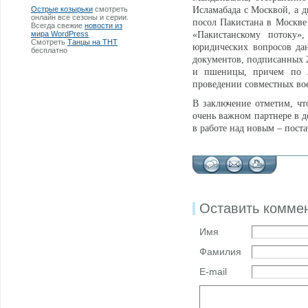
Острые козырьки
смотреть
Исламабада с Москвой, а д
онлайн все сезоны и серии.
посол Пакистана в Москв
Всегда свежие
новости из
мира WordPress
«Пакистанскому потоку»
Смотреть
Танцы на ТНТ
юридических вопросов дан
бесплатно
документов, подписанных 2
и пшеницы, причем по л
проведении совместных во
В заключение отметим, чт
очень важном партнере в д
в работе над новым – пост
Оставить комме
Имя
Фамилия
E-mail