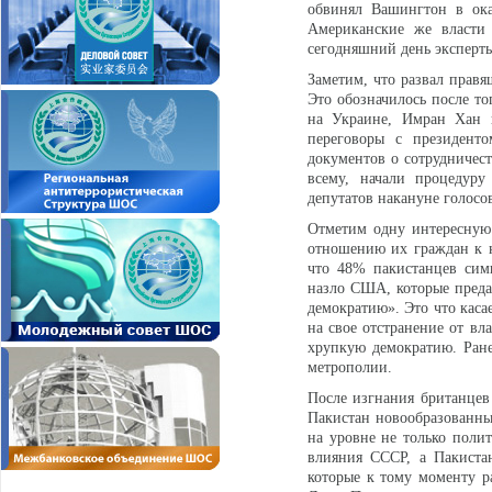
обвинял Вашингтон в ока
Американские же власти 
сегодняшний день эксперты
Заметим, что развал правя
Это обозначилось после то
на Украине, Имран Хан п
переговоры с президент
документов о сотрудничес
всему, начали процедуру
депутатов накануне голосо
Отметим одну интересную 
отношению их граждан к на
что 48% пакистанцев сим
назло США, которые преда
демократию». Это что касае
на свое отстранение от вл
хрупкую демократию. Ране
метрополии.
После изгнания британцев
Пакистан новообразованны
на уровне не только полит
влияния СССР, а Пакиста
которые к тому моменту р