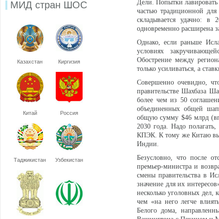
Дели. Попытки лавировать 
МИД стран ШОС
частью традиционной для 
складывается удачно: в 
одновременно расширена з
Однако, если раньше Ислам
условиях закручивающей
Обострение между регион
Казахстан
Киргизия
только усиливаться, а став
Совершенно очевидно, чт
правительстве Шахбаза Ша
более чем из 50 соглашен
объединенных общей шапк
Китай
Россия
общую сумму $46 млрд (вп
2030 года. Надо полагать,
КПЭК. К тому же Китаю вы
Индии.
Безусловно, что после о
Таджикистан
Узбекистан
премьер-министра и возвр
смены правительства в Ис
значение для их интересов
несколько уголовных дел, 
чем «на него легче влия
Белого дома, направленн