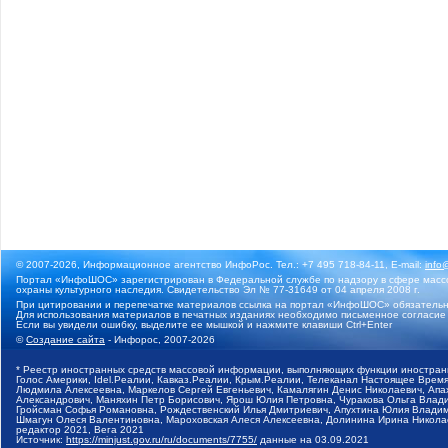
© 2007-2026, Информационное агентство ИнфоРос. Тел.: +7 495 718-84-11, E-mail:
info
Портал «ИнфоШОС» зарегистрирован в Федеральной службе по надзору в сфере массо
охраны культурного наследия. Свидетельство Эл № 77-31649 от 04 апреля 2008 г.
При цитировании и перепечатке материалов ссылка на портал «ИнфоШОС» обязательн
Для использования материалов в печатных изданиях необходимо письменное согласие
Если вы увидели ошибку, выделите ее мышкой и нажмите клавиши Ctrl+Enter
©
Создание сайта
- Инфорос, 2007-2026
* Реестр иностранных средств массовой информации, выполняющих функции иностранн
Голос Америки, Idel.Реалии, Кавказ.Реалии, Крым.Реалии, Телеканал Настоящее Время
Людмила Алексеевна, Маркелов Сергей Евгеньевич, Камалягин Денис Николаевич, Апах
Александрович, Маняхин Петр Борисович, Ярош Юлия Петровна, Чуракова Ольга Влади
Гройсман Софья Романовна, Рождественский Илья Дмитриевич, Апухтина Юлия Владимир
Шмагун Олеся Валентиновна, Мароховская Алеся Алексеевна, Долинина Ирина Никола
редактор 2021, Вега 2021
Источник:
https://minjust.gov.ru/ru/documents/7755/
данные на
03.09.2021