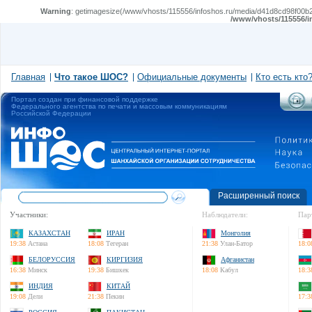
Warning
: getimagesize(/www/vhosts/115556/infoshos.ru/media/d41d8cd98f00b20
/www/vhosts/115556/i
Главная
Что такое ШОС?
Официальные документы
Кто есть кто
Портал создан при финансовой поддержке
Федерального агентства по печати и массовым коммуникациям
Российской Федерации
Расширенный поиск
Участники:
Наблюдатели:
Пар
КАЗАХСТАН
ИРАН
Монголия
19:38
Астана
18:08
Тегеран
21:38
Улан-Батор
18:0
БЕЛОРУССИЯ
КИРГИЗИЯ
Афганистан
16:38
Минск
19:38
Бишкек
18:08
Кабул
18:3
ИНДИЯ
КИТАЙ
19:08
Дели
21:38
Пекин
17:3