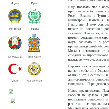
Вашингтона с Пекином и 
Индия
Иран
Надо полагать, что в бор
причине за событиями в э
России Владимир Путин с
министром Пакистана. П
Пакистане. И тому есть р
играет не последнюю рол
Монголия
Пакистан
значение. Во-вторых, есть
поток», соглашение о стро
будем забывать и о росс
противовоздушной оборон
Москвы позитивные отнош
создания антироссийског
Белорусия
Шри-Ланка
плацдарм уже существует 
Перспектива укрепления с
на фоне событий в Украине
отличие от Соединенных
дипломатических отношен
Турция
Афганистан
монархиями Персидского з
Новое правительство Пак
Россией не делало. Одна
нормальные отношения и 
развитию и специальным и
Мандвивалла, отстранение