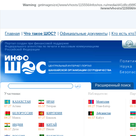
Warning
: getimagesize(/www/vhosts/115556/infoshos.ru/media/d41d8cd98f00
/www/vhosts/115556/i
Главная
Что такое ШОС?
Официальные документы
Кто есть кто
Портал создан при финансовой поддержке
Федерального агентства по печати и массовым коммуникациям
Российской Федерации
Расширенный поиск
Участники:
Наблюдатели:
Пар
КАЗАХСТАН
ИРАН
Монголия
07:27
Астана
05:57
Тегеран
09:27
Улан-Батор
05:5
БЕЛОРУССИЯ
КИРГИЗИЯ
Афганистан
04:27
Минск
07:27
Бишкек
05:57
Кабул
06:2
ИНДИЯ
КИТАЙ
06:57
Дели
09:27
Пекин
05:2