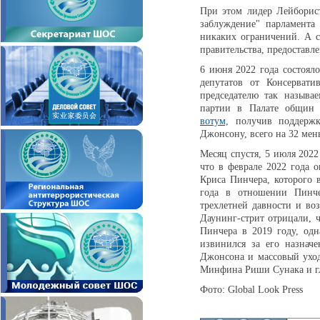
При этом лидер Лейборис
заблуждение" парламента
никаких ограничений. А 
правительства, предоставл
6 июня 2022 года состоял
депутатов от Консервати
председателю так называ
партии в Палате общин 
вотум,
получив поддержк
Джонсону, всего на 32 мен
Месяц спустя, 5 июля 2022
что в феврале 2022 года о
Криса Пинчера, которого 
года в отношении Пинче
трехлетней давности и во
Даунинг-стрит отрицали, 
Пинчера в 2019 году, од
извинился за его назнач
Джонсона и массовый уход 
Минфина Риши Сунака и г
Фото:
Global Look Press