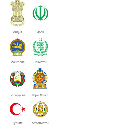
Индия
Иран
Монголия
Пакистан
Белорусия
Шри-Ланка
Турция
Афганистан