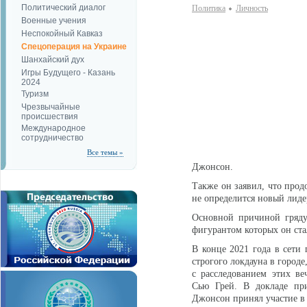
Политический диалог
Политика
Личность
Военные учения
Неспокойный Кавказ
Спецоперация на Украине
Шанхайский дух
Игры Будущего - Казань
2024
Туризм
Чрезвычайные
происшествия
Международное
сотрудничество
Все темы »
Джонсон.
Также он заявил, что прод
не определится новый лиде
Основной причиной гряду
фигурантом которых он ста
В конце 2021 года в сети
строгого локдауна в город
с расследованием этих ве
Сью Грей. В докладе пр
Джонсон принял участие в