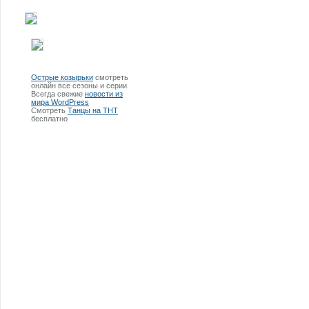
Острые козырьки
смотреть
онлайн все сезоны и серии.
Всегда свежие
новости из
мира WordPress
Смотреть
Танцы на ТНТ
бесплатно