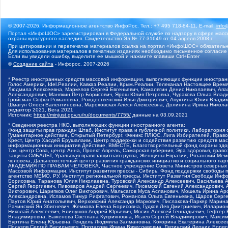
© 2007-2026, Информационное агентство ИнфоРос. Тел.: +7 495 718-84-11, E-mail:
info
Портал «ИнфоШОС» зарегистрирован в Федеральной службе по надзору в сфере массо
охраны культурного наследия. Свидетельство Эл № 77-31649 от 04 апреля 2008 г.
При цитировании и перепечатке материалов ссылка на портал «ИнфоШОС» обязательн
Для использования материалов в печатных изданиях необходимо письменное согласие
Если вы увидели ошибку, выделите ее мышкой и нажмите клавиши Ctrl+Enter
©
Создание сайта
- Инфорос, 2007-2026
* Реестр иностранных средств массовой информации, выполняющих функции иностранн
Голос Америки, Idel.Реалии, Кавказ.Реалии, Крым.Реалии, Телеканал Настоящее Время
Людмила Алексеевна, Маркелов Сергей Евгеньевич, Камалягин Денис Николаевич, Апах
Александрович, Маняхин Петр Борисович, Ярош Юлия Петровна, Чуракова Ольга Влади
Гройсман Софья Романовна, Рождественский Илья Дмитриевич, Апухтина Юлия Владимир
Шмагун Олеся Валентиновна, Мароховская Алеся Алексеевна, Долинина Ирина Никола
редактор 2021, Вега 2021
Источник:
https://minjust.gov.ru/ru/documents/7755/
данные на
03.09.2021
* Сведения реестра НКО, выполняющих функции иностранного агента:
Фонд защиты прав граждан Штаб, Институт права и публичной политики, Лаборатория
Гуманитарное действие, Открытый Петербург, Феникс ПЛЮС, Лига Избирателей, Правов
Крест, Центр Хасдей Ерушалаим, Центр поддержки и содействия развитию средств мас
информационных инициатив Действие, ВМЕСТЕ, Благотворительный фонд охраны здоров
Так, центр Сова, центр Анна, Проект Апрель, Самарская губерния, Эра здоровья, пр
защиты СИБАЛЬТ, Уральская правозащитная группа, Женщины Евразии, Рязанский Мемо
человека, Дальневосточный центр развития гражданских инициатив и социального пар
АКАДЕМИЯ ПО ПРАВАМ ЧЕЛОВЕКА, Частное учреждение Совета Министров северных стр
Массовой Информации, Институт развития прессы - Сибирь, Фонд поддержки свободы 
агентство МЕМО. РУ, Институт региональной прессы, Институт Развития Свободы Инф
Борисовна, Таранова Юлия Николаевна, Туровский Александр Алексеевич, Васильева 
Сергей Георгиевич, Пивоваров Андрей Сергеевич, Писемский Евгений Александрович,
Викторович, Шарипков Олег Викторович, Мальсагов Муса Асланович, Мошель Ирина Ар
Александровна, Исламов Тимур Рифгатович, Романова Ольга Евгеньевна, Щаров Серг
Паутов Юрий Анатольевич, Верховский Александр Маркович, Пислакова-Паркер Марина
Рачинский Ян Збигневич, Жемкова Елена Борисовна, Гудков Лев Дмитриевич, Иллари
Николай Алексеевич, Блинушов Андрей Юрьевич, Мосин Алексей Геннадьевич, Гефтер
Владимировна, Баженова Светлана Куприяновна, Исаев Сергей Владимирович, Максим
Буртина Елена Юрьевна, Гендель Людмила Залмановна, Кокорина Екатерина Алексеев
Подузов Сергей Васильевич, Протасова Ирина Вячеславовна, Литинский Леонид Борис