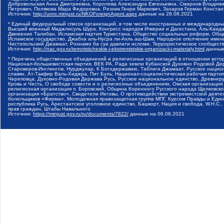
Добровольская Анна Дмитриевна, Королева Александра Евгеньевна, Смирнов Владими
Петрович, Полякова Мара Федоровна, Резник Генри Маркович, Захаров Герман Конста
Источник:
http://unro.minjust.ru/NKOForeignAgent.aspx
данные на
28.08.2021
* Единый федеральный список организаций, в том числе иностранных и международны
Высший военный Маджлисуль Шура, Конгресс народов Ичкерии и Дагестана, Аль-Каида, 
Движение Талибан, Исламская партия Туркестана, Общество социальных реформ, Общес
Исламское государство, Джабха аль-Нусра ли-Ахль аш-Шам, Народное ополчение имен
Чистопольский Джамаат, Рохнамо ба суи давлати исломи, Террористическое сообщест
Источник:
http://nac.gov.ru/terroristicheskie-i-ekstremistskie-organizacii-i-materialy.html
данные
* Перечень общественных объединений и религиозных организаций в отношении котор
Национал-большевистская партия, ВЕК РА, Рада земли Кубанской Духовно Родовой Де
Староверов-Инглингов, Нурджулар, К Богодержавию, Таблиги Джамаат, Русское наци
славян, Ат-Такфир Валь-Хиджра, Пит Буль, Национал-социалистическая рабочая парт
Череповца, Духовно-Родовая Держава Русь, Русское национальное единство, Древнер
Кровь и Честь, О свободе совести и о религиозных объединениях, Омская организаци
религиозная организация п. Боровский, Община Коренного Русского народа Щелковског
организация «Братство», Свидетели Иеговы, О противодействии экстремистской деяте
болельщиков «Фирма», Молодежная правозащитная группа МПГ, Курсом Правды и Единен
республика Русь, Арестантское уголовное единство, Башкорт, Нация и свобода, W.H.С
прав граждан, Штабы Навального
Источник:
https://minjust.gov.ru/ru/documents/7822/
данные на
06.08.2021