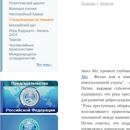
Политический диалог
Политика
Личность
Военные учения
Неспокойный Кавказ
Спецоперация на Украине
Шанхайский дух
Игры Будущего - Казань
2024
Туризм
Чрезвычайные
происшествия
Международное
сотрудничество
Все темы »
Акиэ Абэ, примите глубоки
Абэ
... Желаю вам и ваш
невосполнимой утраты", - 
Путин, выражая соболез
подчеркнул, что рука пре
для развития добрососедс
"Рука преступника оборва
возглавлявшего правител
отношений между нашими ст
Путин отметил, что подд
проявлялись прекрасные ли