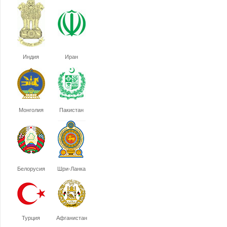
Индия
Иран
Монголия
Пакистан
Белорусия
Шри-Ланка
Турция
Афганистан