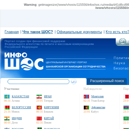
Warning
: getimagesize(/www/vhosts/115556/infoshos.ru/media/d41d8cd98f0
/www/vhosts/115556/i
Главная
Что такое ШОС?
Официальные документы
Кто есть кто
Портал создан при финансовой поддержке
Федерального агентства по печати и массовым коммуникациям
Российской Федерации
Расширенный поиск
Участники:
Наблюдатели:
Пар
КАЗАХСТАН
ИРАН
Монголия
00:31
Астана
23:01
Тегеран
02:31
Улан-Батор
23:0
БЕЛОРУССИЯ
КИРГИЗИЯ
Афганистан
21:31
Минск
00:31
Бишкек
23:01
Кабул
23:3
ИНДИЯ
КИТАЙ
00:01
Дели
02:31
Пекин
22:3