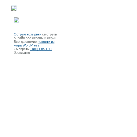
Острые козырьки
смотреть
онлайн все сезоны и серии.
Всегда свежие
новости из
мира WordPress
Смотреть
Танцы на ТНТ
бесплатно