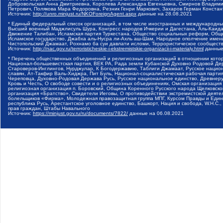
Добровольская Анна Дмитриевна, Королева Александра Евгеньевна, Смирнов Владими
Петрович, Полякова Мара Федоровна, Резник Генри Маркович, Захаров Герман Конста
Источник:
http://unro.minjust.ru/NKOForeignAgent.aspx
данные на
28.08.2021
* Единый федеральный список организаций, в том числе иностранных и международны
Высший военный Маджлисуль Шура, Конгресс народов Ичкерии и Дагестана, Аль-Каида, 
Движение Талибан, Исламская партия Туркестана, Общество социальных реформ, Общес
Исламское государство, Джабха аль-Нусра ли-Ахль аш-Шам, Народное ополчение имен
Чистопольский Джамаат, Рохнамо ба суи давлати исломи, Террористическое сообщест
Источник:
http://nac.gov.ru/terroristicheskie-i-ekstremistskie-organizacii-i-materialy.html
данные
* Перечень общественных объединений и религиозных организаций в отношении котор
Национал-большевистская партия, ВЕК РА, Рада земли Кубанской Духовно Родовой Де
Староверов-Инглингов, Нурджулар, К Богодержавию, Таблиги Джамаат, Русское наци
славян, Ат-Такфир Валь-Хиджра, Пит Буль, Национал-социалистическая рабочая парт
Череповца, Духовно-Родовая Держава Русь, Русское национальное единство, Древнер
Кровь и Честь, О свободе совести и о религиозных объединениях, Омская организаци
религиозная организация п. Боровский, Община Коренного Русского народа Щелковског
организация «Братство», Свидетели Иеговы, О противодействии экстремистской деяте
болельщиков «Фирма», Молодежная правозащитная группа МПГ, Курсом Правды и Единен
республика Русь, Арестантское уголовное единство, Башкорт, Нация и свобода, W.H.С
прав граждан, Штабы Навального
Источник:
https://minjust.gov.ru/ru/documents/7822/
данные на
06.08.2021