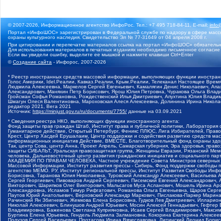
© 2007-2026, Информационное агентство ИнфоРос. Тел.: +7 495 718-84-11, E-mail:
info
Портал «ИнфоШОС» зарегистрирован в Федеральной службе по надзору в сфере массо
охраны культурного наследия. Свидетельство Эл № 77-31649 от 04 апреля 2008 г.
При цитировании и перепечатке материалов ссылка на портал «ИнфоШОС» обязательн
Для использования материалов в печатных изданиях необходимо письменное согласие
Если вы увидели ошибку, выделите ее мышкой и нажмите клавиши Ctrl+Enter
©
Создание сайта
- Инфорос, 2007-2026
* Реестр иностранных средств массовой информации, выполняющих функции иностранн
Голос Америки, Idel.Реалии, Кавказ.Реалии, Крым.Реалии, Телеканал Настоящее Время
Людмила Алексеевна, Маркелов Сергей Евгеньевич, Камалягин Денис Николаевич, Апах
Александрович, Маняхин Петр Борисович, Ярош Юлия Петровна, Чуракова Ольга Влади
Гройсман Софья Романовна, Рождественский Илья Дмитриевич, Апухтина Юлия Владимир
Шмагун Олеся Валентиновна, Мароховская Алеся Алексеевна, Долинина Ирина Никола
редактор 2021, Вега 2021
Источник:
https://minjust.gov.ru/ru/documents/7755/
данные на
03.09.2021
* Сведения реестра НКО, выполняющих функции иностранного агента:
Фонд защиты прав граждан Штаб, Институт права и публичной политики, Лаборатория
Гуманитарное действие, Открытый Петербург, Феникс ПЛЮС, Лига Избирателей, Правов
Крест, Центр Хасдей Ерушалаим, Центр поддержки и содействия развитию средств мас
информационных инициатив Действие, ВМЕСТЕ, Благотворительный фонд охраны здоров
Так, центр Сова, центр Анна, Проект Апрель, Самарская губерния, Эра здоровья, пр
защиты СИБАЛЬТ, Уральская правозащитная группа, Женщины Евразии, Рязанский Мемо
человека, Дальневосточный центр развития гражданских инициатив и социального пар
АКАДЕМИЯ ПО ПРАВАМ ЧЕЛОВЕКА, Частное учреждение Совета Министров северных стр
Массовой Информации, Институт развития прессы - Сибирь, Фонд поддержки свободы 
агентство МЕМО. РУ, Институт региональной прессы, Институт Развития Свободы Инф
Борисовна, Таранова Юлия Николаевна, Туровский Александр Алексеевич, Васильева 
Сергей Георгиевич, Пивоваров Андрей Сергеевич, Писемский Евгений Александрович,
Викторович, Шарипков Олег Викторович, Мальсагов Муса Асланович, Мошель Ирина Ар
Александровна, Исламов Тимур Рифгатович, Романова Ольга Евгеньевна, Щаров Серг
Паутов Юрий Анатольевич, Верховский Александр Маркович, Пислакова-Паркер Марина
Рачинский Ян Збигневич, Жемкова Елена Борисовна, Гудков Лев Дмитриевич, Иллари
Николай Алексеевич, Блинушов Андрей Юрьевич, Мосин Алексей Геннадьевич, Гефтер
Владимировна, Баженова Светлана Куприяновна, Исаев Сергей Владимирович, Максим
Буртина Елена Юрьевна, Гендель Людмила Залмановна, Кокорина Екатерина Алексеев
Подузов Сергей Васильевич, Протасова Ирина Вячеславовна, Литинский Леонид Борис