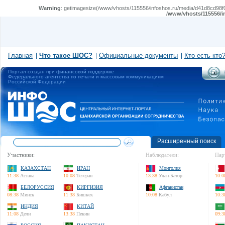
Warning
: getimagesize(/www/vhosts/115556/infoshos.ru/media/d41d8cd98f00
/www/vhosts/115556/i
Главная
Что такое ШОС?
Официальные документы
Кто есть кто
Портал создан при финансовой поддержке
Федерального агентства по печати и массовым коммуникациям
Российской Федерации
Расширенный поиск
Участники:
Наблюдатели:
Пар
КАЗАХСТАН
ИРАН
Монголия
11:38
Астана
10:08
Тегеран
13:38
Улан-Батор
10:0
БЕЛОРУССИЯ
КИРГИЗИЯ
Афганистан
08:38
Минск
11:38
Бишкек
10:08
Кабул
10:3
ИНДИЯ
КИТАЙ
11:08
Дели
13:38
Пекин
09:3