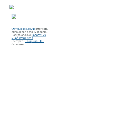
Острые козырьки
смотреть
онлайн все сезоны и серии.
Всегда свежие
новости из
мира WordPress
Смотреть
Танцы на ТНТ
бесплатно