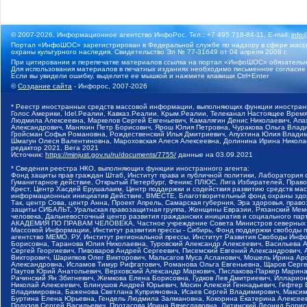
© 2007-2026, Информационное агентство ИнфоРос. Тел.: +7 495 718-84-11, E-mail:
info
Портал «ИнфоШОС» зарегистрирован в Федеральной службе по надзору в сфере массо
охраны культурного наследия. Свидетельство Эл № 77-31649 от 04 апреля 2008 г.
При цитировании и перепечатке материалов ссылка на портал «ИнфоШОС» обязательн
Для использования материалов в печатных изданиях необходимо письменное согласие
Если вы увидели ошибку, выделите ее мышкой и нажмите клавиши Ctrl+Enter
©
Создание сайта
- Инфорос, 2007-2026
* Реестр иностранных средств массовой информации, выполняющих функции иностранн
Голос Америки, Idel.Реалии, Кавказ.Реалии, Крым.Реалии, Телеканал Настоящее Время
Людмила Алексеевна, Маркелов Сергей Евгеньевич, Камалягин Денис Николаевич, Апах
Александрович, Маняхин Петр Борисович, Ярош Юлия Петровна, Чуракова Ольга Влади
Гройсман Софья Романовна, Рождественский Илья Дмитриевич, Апухтина Юлия Владимир
Шмагун Олеся Валентиновна, Мароховская Алеся Алексеевна, Долинина Ирина Никола
редактор 2021, Вега 2021
Источник:
https://minjust.gov.ru/ru/documents/7755/
данные на
03.09.2021
* Сведения реестра НКО, выполняющих функции иностранного агента:
Фонд защиты прав граждан Штаб, Институт права и публичной политики, Лаборатория
Гуманитарное действие, Открытый Петербург, Феникс ПЛЮС, Лига Избирателей, Правов
Крест, Центр Хасдей Ерушалаим, Центр поддержки и содействия развитию средств мас
информационных инициатив Действие, ВМЕСТЕ, Благотворительный фонд охраны здоров
Так, центр Сова, центр Анна, Проект Апрель, Самарская губерния, Эра здоровья, пр
защиты СИБАЛЬТ, Уральская правозащитная группа, Женщины Евразии, Рязанский Мемо
человека, Дальневосточный центр развития гражданских инициатив и социального пар
АКАДЕМИЯ ПО ПРАВАМ ЧЕЛОВЕКА, Частное учреждение Совета Министров северных стр
Массовой Информации, Институт развития прессы - Сибирь, Фонд поддержки свободы 
агентство МЕМО. РУ, Институт региональной прессы, Институт Развития Свободы Инф
Борисовна, Таранова Юлия Николаевна, Туровский Александр Алексеевич, Васильева 
Сергей Георгиевич, Пивоваров Андрей Сергеевич, Писемский Евгений Александрович,
Викторович, Шарипков Олег Викторович, Мальсагов Муса Асланович, Мошель Ирина Ар
Александровна, Исламов Тимур Рифгатович, Романова Ольга Евгеньевна, Щаров Серг
Паутов Юрий Анатольевич, Верховский Александр Маркович, Пислакова-Паркер Марина
Рачинский Ян Збигневич, Жемкова Елена Борисовна, Гудков Лев Дмитриевич, Иллари
Николай Алексеевич, Блинушов Андрей Юрьевич, Мосин Алексей Геннадьевич, Гефтер
Владимировна, Баженова Светлана Куприяновна, Исаев Сергей Владимирович, Максим
Буртина Елена Юрьевна, Гендель Людмила Залмановна, Кокорина Екатерина Алексеев
Подузов Сергей Васильевич, Протасова Ирина Вячеславовна, Литинский Леонид Борис