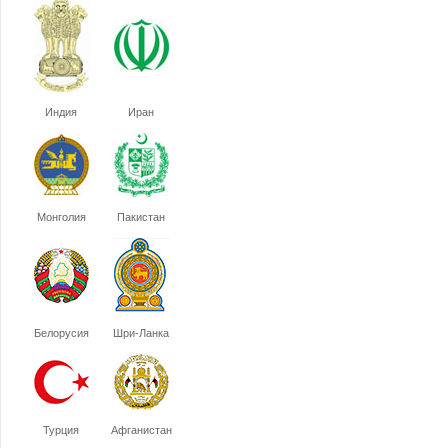
Индия
Иран
Монголия
Пакистан
Белорусия
Шри-Ланка
Турция
Афганистан