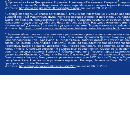
Добровольская Анна Дмитриевна, Королева Александра Евгеньевна, Смирнов Владими
Петрович, Полякова Мара Федоровна, Резник Генри Маркович, Захаров Герман Конста
Источник:
http://unro.minjust.ru/NKOForeignAgent.aspx
данные на
28.08.2021
* Единый федеральный список организаций, в том числе иностранных и международны
Высший военный Маджлисуль Шура, Конгресс народов Ичкерии и Дагестана, Аль-Каида, 
Движение Талибан, Исламская партия Туркестана, Общество социальных реформ, Общес
Исламское государство, Джабха аль-Нусра ли-Ахль аш-Шам, Народное ополчение имен
Чистопольский Джамаат, Рохнамо ба суи давлати исломи, Террористическое сообщест
Источник:
http://nac.gov.ru/terroristicheskie-i-ekstremistskie-organizacii-i-materialy.html
данные
* Перечень общественных объединений и религиозных организаций в отношении котор
Национал-большевистская партия, ВЕК РА, Рада земли Кубанской Духовно Родовой Де
Староверов-Инглингов, Нурджулар, К Богодержавию, Таблиги Джамаат, Русское наци
славян, Ат-Такфир Валь-Хиджра, Пит Буль, Национал-социалистическая рабочая парт
Череповца, Духовно-Родовая Держава Русь, Русское национальное единство, Древнер
Кровь и Честь, О свободе совести и о религиозных объединениях, Омская организаци
религиозная организация п. Боровский, Община Коренного Русского народа Щелковског
организация «Братство», Свидетели Иеговы, О противодействии экстремистской деяте
болельщиков «Фирма», Молодежная правозащитная группа МПГ, Курсом Правды и Единен
республика Русь, Арестантское уголовное единство, Башкорт, Нация и свобода, W.H.С
прав граждан, Штабы Навального
Источник:
https://minjust.gov.ru/ru/documents/7822/
данные на
06.08.2021