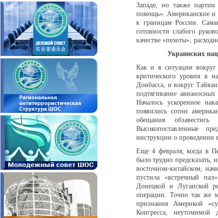
Западе, но также партии
помощь». Американские и н
к границам России. Сама
готовности слабого руков
качестве «пехоты», расходн
Украинских нацистов
Как и в ситуации вокруг
критического уровня в н
Донбасса, и вокруг Тайван
подтягивание авианосных
Началось ускоренное на
появились сотни америка
обещания обзавестись
Высокопоставленные пр
инструкции о проведении 
Еще 4 февраля, когда в П
было трудно предсказать, 
восточном-китайском, начн
пустила «встречный пал
Донецкой и Луганской ре
операции. Точно так же м
признания Америкой «су
Конгресса, неутомимой 