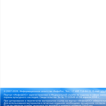
© 2007-2026, Информационное агентство ИнфоРос. Тел.: +7 495 718-84-11, E-mail:
info
Портал «ИнфоШОС» зарегистрирован в Федеральной службе по надзору в сфере массо
охраны культурного наследия. Свидетельство Эл № 77-31649 от 04 апреля 2008 г.
При цитировании и перепечатке материалов ссылка на портал «ИнфоШОС» обязательн
Для использования материалов в печатных изданиях необходимо письменное согласие
Если вы увидели ошибку, выделите ее мышкой и нажмите клавиши Ctrl+Enter