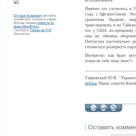
использования.
Именно это случилось в 1
году, с Афганистаном. Эт
Острые козырьки
смотреть
онлайн все сезоны и серии.
сражениях Украине, тв
Всегда свежие
новости из
транслировать и на Тайва
мира WordPress
Смотреть
Танцы на ТНТ
что у США по-прежнему н
бесплатно
они не обязаны оборонят
Пентагона настоятельно р
готовиться развернуть па
Интересно, как будет зву
помогли тебе твои ляхи?».
_______________________
­­­­­­­­­­­­­­­­­­­­­­­­­­­­Тавровский
pekina/
Наши соцсети Кни
Оставить комме