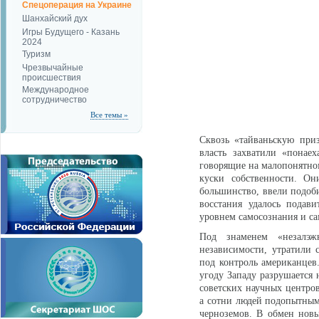
Спецоперация на Украине
Шанхайский дух
Игры Будущего - Казань
2024
Туризм
Чрезвычайные
происшествия
Международное
сотрудничество
Все темы »
Сквозь «тайваньскую при
власть захватили «понае
говорящие на малопонятном
куски собственности. Он
большинство, ввели подоб
восстания удалось подав
уровнем самосознания и са
Под знаменем «незалэжн
независимости, утратили 
под контроль американце
угоду Западу разрушается 
советских научных центро
а сотни людей подопытными
черноземов. В обмен новы