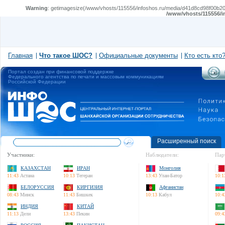
Warning
: getimagesize(/www/vhosts/115556/infoshos.ru/media/d41d8cd98f00b204e9
/www/vhosts/115556/i
Главная
Что такое ШОС?
Официальные документы
Кто есть кто
Портал создан при финансовой поддержке
Федерального агентства по печати и массовым коммуникациям
Российской Федерации
Расширенный поиск
Участники:
Наблюдатели:
Пар
КАЗАХСТАН
ИРАН
Монголия
11:43
Астана
10:13
Тегеран
13:43
Улан-Батор
10:1
БЕЛОРУССИЯ
КИРГИЗИЯ
Афганистан
08:43
Минск
11:43
Бишкек
10:13
Кабул
10:4
ИНДИЯ
КИТАЙ
11:13
Дели
13:43
Пекин
09:4