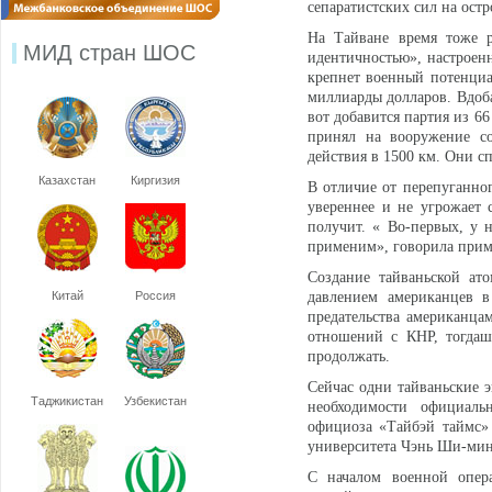
сепаратистских сил на остр
На Тайване время тоже р
МИД стран ШОС
идентичностью», настроен
крепнет военный потенциа
миллиарды долларов. Вдоба
вот добавится партия из 66
принял на вооружение с
действия в 1500 км. Они с
Казахстан
Киргизия
В отличие от перепуганног
увереннее и не угрожает 
получит. « Во-первых, у н
применим», говорила прим
Создание тайваньской ат
Китай
Россия
давлением американцев в
предательства американца
отношений с КНР, тогдаш
продолжать.
Сейчас одни тайваньские 
Таджикистан
Узбекистан
необходимости официаль
официоза «Тайбэй таймс» 
университета Чэнь Ши-минь.
С началом военной опе