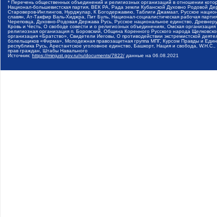
* Перечень общественных объединений и религиозных организаций в отношении котор
Национал-большевистская партия, ВЕК РА, Рада земли Кубанской Духовно Родовой Де
Староверов-Инглингов, Нурджулар, К Богодержавию, Таблиги Джамаат, Русское наци
славян, Ат-Такфир Валь-Хиджра, Пит Буль, Национал-социалистическая рабочая парт
Череповца, Духовно-Родовая Держава Русь, Русское национальное единство, Древнер
Кровь и Честь, О свободе совести и о религиозных объединениях, Омская организаци
религиозная организация п. Боровский, Община Коренного Русского народа Щелковског
организация «Братство», Свидетели Иеговы, О противодействии экстремистской деяте
болельщиков «Фирма», Молодежная правозащитная группа МПГ, Курсом Правды и Единен
республика Русь, Арестантское уголовное единство, Башкорт, Нация и свобода, W.H.С
прав граждан, Штабы Навального
Источник:
https://minjust.gov.ru/ru/documents/7822/
данные на
06.08.2021