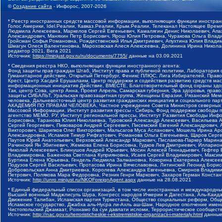
©
Создание сайта
- Инфорос, 2007-2026
* Реестр иностранных средств массовой информации, выполняющих функции иностранн
Голос Америки, Idel.Реалии, Кавказ.Реалии, Крым.Реалии, Телеканал Настоящее Время
Людмила Алексеевна, Маркелов Сергей Евгеньевич, Камалягин Денис Николаевич, Апах
Александрович, Маняхин Петр Борисович, Ярош Юлия Петровна, Чуракова Ольга Влади
Гройсман Софья Романовна, Рождественский Илья Дмитриевич, Апухтина Юлия Владимир
Шмагун Олеся Валентиновна, Мароховская Алеся Алексеевна, Долинина Ирина Никола
редактор 2021, Вега 2021
Источник:
https://minjust.gov.ru/ru/documents/7755/
данные на
03.09.2021
* Сведения реестра НКО, выполняющих функции иностранного агента:
Фонд защиты прав граждан Штаб, Институт права и публичной политики, Лаборатория
Гуманитарное действие, Открытый Петербург, Феникс ПЛЮС, Лига Избирателей, Правов
Крест, Центр Хасдей Ерушалаим, Центр поддержки и содействия развитию средств мас
информационных инициатив Действие, ВМЕСТЕ, Благотворительный фонд охраны здоров
Так, центр Сова, центр Анна, Проект Апрель, Самарская губерния, Эра здоровья, пр
защиты СИБАЛЬТ, Уральская правозащитная группа, Женщины Евразии, Рязанский Мемо
человека, Дальневосточный центр развития гражданских инициатив и социального пар
АКАДЕМИЯ ПО ПРАВАМ ЧЕЛОВЕКА, Частное учреждение Совета Министров северных стр
Массовой Информации, Институт развития прессы - Сибирь, Фонд поддержки свободы 
агентство МЕМО. РУ, Институт региональной прессы, Институт Развития Свободы Инф
Борисовна, Таранова Юлия Николаевна, Туровский Александр Алексеевич, Васильева 
Сергей Георгиевич, Пивоваров Андрей Сергеевич, Писемский Евгений Александрович,
Викторович, Шарипков Олег Викторович, Мальсагов Муса Асланович, Мошель Ирина Ар
Александровна, Исламов Тимур Рифгатович, Романова Ольга Евгеньевна, Щаров Серг
Паутов Юрий Анатольевич, Верховский Александр Маркович, Пислакова-Паркер Марина
Рачинский Ян Збигневич, Жемкова Елена Борисовна, Гудков Лев Дмитриевич, Иллари
Николай Алексеевич, Блинушов Андрей Юрьевич, Мосин Алексей Геннадьевич, Гефтер
Владимировна, Баженова Светлана Куприяновна, Исаев Сергей Владимирович, Максим
Буртина Елена Юрьевна, Гендель Людмила Залмановна, Кокорина Екатерина Алексеев
Подузов Сергей Васильевич, Протасова Ирина Вячеславовна, Литинский Леонид Борис
Добровольская Анна Дмитриевна, Королева Александра Евгеньевна, Смирнов Владими
Петрович, Полякова Мара Федоровна, Резник Генри Маркович, Захаров Герман Конста
Источник:
http://unro.minjust.ru/NKOForeignAgent.aspx
данные на
28.08.2021
* Единый федеральный список организаций, в том числе иностранных и международны
Высший военный Маджлисуль Шура, Конгресс народов Ичкерии и Дагестана, Аль-Каида, 
Движение Талибан, Исламская партия Туркестана, Общество социальных реформ, Общес
Исламское государство, Джабха аль-Нусра ли-Ахль аш-Шам, Народное ополчение имен
Чистопольский Джамаат, Рохнамо ба суи давлати исломи, Террористическое сообщест
Источник:
http://nac.gov.ru/terroristicheskie-i-ekstremistskie-organizacii-i-materialy.html
данные