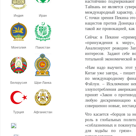
настойчиво подчеркивают
Тайвань не является сувер
международный характер, 
Индия
Иран
С точки зрения Пекина это
нацистов против Донецка 
такой же провокацией, как
Сейчас в Пекине «пример
«принуждения к миру»,
Монголия
Пакистан
Анализируют реакцию Зап
интересов. Задают себе в
тотальной экономической 
«Нам надо выучить этот 
Китае уже завтра, - пише
по международному финан
Белорусия
Шри-Ланка
Фэйлун. – Исключение не
злоупотребления америка
принят «Закон о противод
любую дискриминацию ки
совершенно новые, нестан
Турция
Афганистан
Что касается «борцов за 
роль в глобальных полит
«соблазненных и покинуты
для ходьбы по грязи».