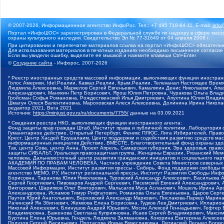
© 2007-2026, Информационное агентство ИнфоРос. Тел.: +7 495 718-84-11, E-mail:
info
Портал «ИнфоШОС» зарегистрирован в Федеральной службе по надзору в сфере массо
охраны культурного наследия. Свидетельство Эл № 77-31649 от 04 апреля 2008 г.
При цитировании и перепечатке материалов ссылка на портал «ИнфоШОС» обязательн
Для использования материалов в печатных изданиях необходимо письменное согласие
Если вы увидели ошибку, выделите ее мышкой и нажмите клавиши Ctrl+Enter
©
Создание сайта
- Инфорос, 2007-2026
* Реестр иностранных средств массовой информации, выполняющих функции иностранн
Голос Америки, Idel.Реалии, Кавказ.Реалии, Крым.Реалии, Телеканал Настоящее Время
Людмила Алексеевна, Маркелов Сергей Евгеньевич, Камалягин Денис Николаевич, Апах
Александрович, Маняхин Петр Борисович, Ярош Юлия Петровна, Чуракова Ольга Влади
Гройсман Софья Романовна, Рождественский Илья Дмитриевич, Апухтина Юлия Владимир
Шмагун Олеся Валентиновна, Мароховская Алеся Алексеевна, Долинина Ирина Никола
редактор 2021, Вега 2021
Источник:
https://minjust.gov.ru/ru/documents/7755/
данные на
03.09.2021
* Сведения реестра НКО, выполняющих функции иностранного агента:
Фонд защиты прав граждан Штаб, Институт права и публичной политики, Лаборатория
Гуманитарное действие, Открытый Петербург, Феникс ПЛЮС, Лига Избирателей, Правов
Крест, Центр Хасдей Ерушалаим, Центр поддержки и содействия развитию средств мас
информационных инициатив Действие, ВМЕСТЕ, Благотворительный фонд охраны здоров
Так, центр Сова, центр Анна, Проект Апрель, Самарская губерния, Эра здоровья, пр
защиты СИБАЛЬТ, Уральская правозащитная группа, Женщины Евразии, Рязанский Мемо
человека, Дальневосточный центр развития гражданских инициатив и социального пар
АКАДЕМИЯ ПО ПРАВАМ ЧЕЛОВЕКА, Частное учреждение Совета Министров северных стр
Массовой Информации, Институт развития прессы - Сибирь, Фонд поддержки свободы 
агентство МЕМО. РУ, Институт региональной прессы, Институт Развития Свободы Инф
Борисовна, Таранова Юлия Николаевна, Туровский Александр Алексеевич, Васильева 
Сергей Георгиевич, Пивоваров Андрей Сергеевич, Писемский Евгений Александрович,
Викторович, Шарипков Олег Викторович, Мальсагов Муса Асланович, Мошель Ирина Ар
Александровна, Исламов Тимур Рифгатович, Романова Ольга Евгеньевна, Щаров Серг
Паутов Юрий Анатольевич, Верховский Александр Маркович, Пислакова-Паркер Марина
Рачинский Ян Збигневич, Жемкова Елена Борисовна, Гудков Лев Дмитриевич, Иллари
Николай Алексеевич, Блинушов Андрей Юрьевич, Мосин Алексей Геннадьевич, Гефтер
Владимировна, Баженова Светлана Куприяновна, Исаев Сергей Владимирович, Максим
Буртина Елена Юрьевна, Гендель Людмила Залмановна, Кокорина Екатерина Алексеев
Подузов Сергей Васильевич, Протасова Ирина Вячеславовна, Литинский Леонид Борис