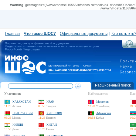
Warning
: getimagesize(/www/vhosts/115556/infoshos.ru/media/d41d8cd98f00b204e980
/www/vhosts/115556/i
Главная
Что такое ШОС?
Официальные документы
Кто есть кто
Портал создан при финансовой поддержке
Федерального агентства по печати и массовым коммуникациям
Российской Федерации
Расширенный поиск
Участники:
Наблюдатели:
Пар
КАЗАХСТАН
ИРАН
Монголия
11:28
Астана
09:58
Тегеран
13:28
Улан-Батор
09:5
БЕЛОРУССИЯ
КИРГИЗИЯ
Афганистан
08:28
Минск
11:28
Бишкек
09:58
Кабул
10:2
ИНДИЯ
КИТАЙ
10:58
Дели
13:28
Пекин
09:2