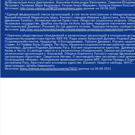
Добровольская Анна Дмитриевна, Королева Александра Евгеньевна, Смирнов Владими
Петрович, Полякова Мара Федоровна, Резник Генри Маркович, Захаров Герман Конста
Источник:
http://unro.minjust.ru/NKOForeignAgent.aspx
данные на
28.08.2021
* Единый федеральный список организаций, в том числе иностранных и международны
Высший военный Маджлисуль Шура, Конгресс народов Ичкерии и Дагестана, Аль-Каида, 
Движение Талибан, Исламская партия Туркестана, Общество социальных реформ, Общес
Исламское государство, Джабха аль-Нусра ли-Ахль аш-Шам, Народное ополчение имен
Чистопольский Джамаат, Рохнамо ба суи давлати исломи, Террористическое сообщест
Источник:
http://nac.gov.ru/terroristicheskie-i-ekstremistskie-organizacii-i-materialy.html
данные
* Перечень общественных объединений и религиозных организаций в отношении котор
Национал-большевистская партия, ВЕК РА, Рада земли Кубанской Духовно Родовой Де
Староверов-Инглингов, Нурджулар, К Богодержавию, Таблиги Джамаат, Русское наци
славян, Ат-Такфир Валь-Хиджра, Пит Буль, Национал-социалистическая рабочая парт
Череповца, Духовно-Родовая Держава Русь, Русское национальное единство, Древнер
Кровь и Честь, О свободе совести и о религиозных объединениях, Омская организаци
религиозная организация п. Боровский, Община Коренного Русского народа Щелковског
организация «Братство», Свидетели Иеговы, О противодействии экстремистской деяте
болельщиков «Фирма», Молодежная правозащитная группа МПГ, Курсом Правды и Единен
республика Русь, Арестантское уголовное единство, Башкорт, Нация и свобода, W.H.С
прав граждан, Штабы Навального
Источник:
https://minjust.gov.ru/ru/documents/7822/
данные на
06.08.2021