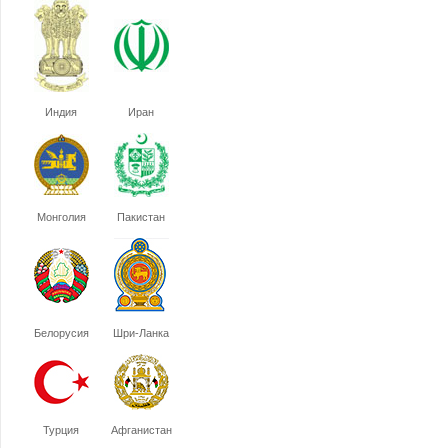
Индия
Иран
Монголия
Пакистан
Белорусия
Шри-Ланка
Турция
Афганистан