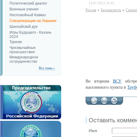
Политический диалог
14.07.2022 21:42
Военные учения
Россия
Безопаcность
Спецоп
Неспокойный Кавказ
Спецоперация на Украине
Шанхайский дух
Игры Будущего - Казань
2024
Туризм
Чрезвычайные
происшествия
Международное
сотрудничество
Все темы »
Во вторник
ВСУ
обстре
населенного пункта в
Труб
Оставить комме
Имя