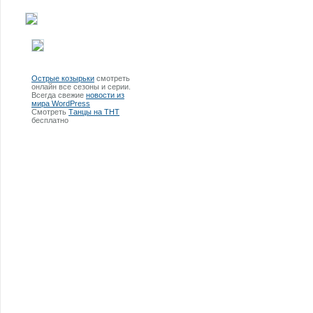
Острые козырьки
смотреть
онлайн все сезоны и серии.
Всегда свежие
новости из
мира WordPress
Смотреть
Танцы на ТНТ
бесплатно