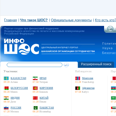
Главная
Что такое ШОС?
Официальные документы
Кто есть кто
Портал создан при финансовой поддержке
Федерального агентства по печати и массовым коммуникациям
Российской Федерации
Расширенный поиск
Участники:
Наблюдатели:
Пар
КАЗАХСТАН
ИРАН
Монголия
09:28
Астана
07:58
Тегеран
11:28
Улан-Батор
07:5
БЕЛОРУССИЯ
КИРГИЗИЯ
Афганистан
06:28
Минск
09:28
Бишкек
07:58
Кабул
08:2
ИНДИЯ
КИТАЙ
08:58
Дели
11:28
Пекин
07:2
РОССИЯ
ПАКИСТАН
07:28
Москва
08:28
Исламабад
07:2