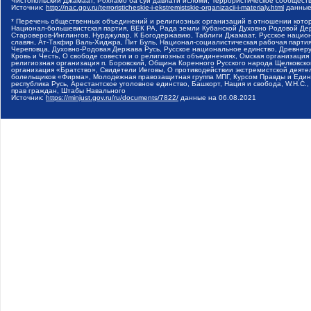
Чистопольский Джамаат, Рохнамо ба суи давлати исломи, Террористическое сообщест
Источник:
http://nac.gov.ru/terroristicheskie-i-ekstremistskie-organizacii-i-materialy.html
данные
* Перечень общественных объединений и религиозных организаций в отношении котор
Национал-большевистская партия, ВЕК РА, Рада земли Кубанской Духовно Родовой Де
Староверов-Инглингов, Нурджулар, К Богодержавию, Таблиги Джамаат, Русское наци
славян, Ат-Такфир Валь-Хиджра, Пит Буль, Национал-социалистическая рабочая парт
Череповца, Духовно-Родовая Держава Русь, Русское национальное единство, Древнер
Кровь и Честь, О свободе совести и о религиозных объединениях, Омская организаци
религиозная организация п. Боровский, Община Коренного Русского народа Щелковског
организация «Братство», Свидетели Иеговы, О противодействии экстремистской деяте
болельщиков «Фирма», Молодежная правозащитная группа МПГ, Курсом Правды и Единен
республика Русь, Арестантское уголовное единство, Башкорт, Нация и свобода, W.H.С
прав граждан, Штабы Навального
Источник:
https://minjust.gov.ru/ru/documents/7822/
данные на
06.08.2021