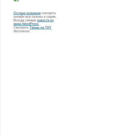
Острые козырьки
смотреть
онлайн все сезоны и серии.
Всегда свежие
новости из
мира WordPress
Смотреть
Танцы на ТНТ
бесплатно