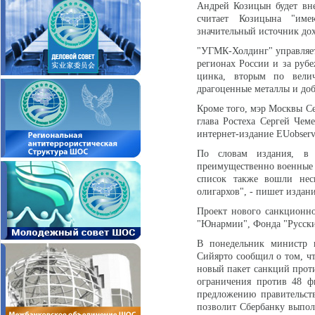
Андрей Козицын будет вн
считает Козицына "име
значительный источник дох
"УГМК-Холдинг" управляет
регионах России и за руб
цинка, вторым по велич
драгоценные металлы и доб
Кроме того, мэр Москвы Се
глава Ростеха Сергей Чем
интернет-издание EUobserv
По словам издания, в 
преимущественно военные 
список также вошли нес
олигархов", - пишет издани
Проект нового санкционно
"Юнармии", Фонда "Русски
В понедельник министр 
Сийярто сообщил о том, чт
новый пакет санкций проти
ограничения против 48 ф
предложению правительст
позволит Сбербанку выпол