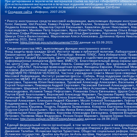
При цитировании и перепечатке материалов ссылка на портал «ИнфоШОС» обязательн
Для использования материалов в печатных изданиях необходимо письменное согласие
Если вы увидели ошибку, выделите ее мышкой и нажмите клавиши Ctrl+Enter
©
Создание сайта
- Инфорос, 2007-2026
* Реестр иностранных средств массовой информации, выполняющих функции иностранн
Голос Америки, Idel.Реалии, Кавказ.Реалии, Крым.Реалии, Телеканал Настоящее Время
Людмила Алексеевна, Маркелов Сергей Евгеньевич, Камалягин Денис Николаевич, Апах
Александрович, Маняхин Петр Борисович, Ярош Юлия Петровна, Чуракова Ольга Влади
Гройсман Софья Романовна, Рождественский Илья Дмитриевич, Апухтина Юлия Владимир
Шмагун Олеся Валентиновна, Мароховская Алеся Алексеевна, Долинина Ирина Никола
редактор 2021, Вега 2021
Источник:
https://minjust.gov.ru/ru/documents/7755/
данные на
03.09.2021
* Сведения реестра НКО, выполняющих функции иностранного агента:
Фонд защиты прав граждан Штаб, Институт права и публичной политики, Лаборатория
Гуманитарное действие, Открытый Петербург, Феникс ПЛЮС, Лига Избирателей, Правов
Крест, Центр Хасдей Ерушалаим, Центр поддержки и содействия развитию средств мас
информационных инициатив Действие, ВМЕСТЕ, Благотворительный фонд охраны здоров
Так, центр Сова, центр Анна, Проект Апрель, Самарская губерния, Эра здоровья, пр
защиты СИБАЛЬТ, Уральская правозащитная группа, Женщины Евразии, Рязанский Мемо
человека, Дальневосточный центр развития гражданских инициатив и социального пар
АКАДЕМИЯ ПО ПРАВАМ ЧЕЛОВЕКА, Частное учреждение Совета Министров северных стр
Массовой Информации, Институт развития прессы - Сибирь, Фонд поддержки свободы 
агентство МЕМО. РУ, Институт региональной прессы, Институт Развития Свободы Инф
Борисовна, Таранова Юлия Николаевна, Туровский Александр Алексеевич, Васильева 
Сергей Георгиевич, Пивоваров Андрей Сергеевич, Писемский Евгений Александрович,
Викторович, Шарипков Олег Викторович, Мальсагов Муса Асланович, Мошель Ирина Ар
Александровна, Исламов Тимур Рифгатович, Романова Ольга Евгеньевна, Щаров Серг
Паутов Юрий Анатольевич, Верховский Александр Маркович, Пислакова-Паркер Марина
Рачинский Ян Збигневич, Жемкова Елена Борисовна, Гудков Лев Дмитриевич, Иллари
Николай Алексеевич, Блинушов Андрей Юрьевич, Мосин Алексей Геннадьевич, Гефтер
Владимировна, Баженова Светлана Куприяновна, Исаев Сергей Владимирович, Максим
Буртина Елена Юрьевна, Гендель Людмила Залмановна, Кокорина Екатерина Алексеев
Подузов Сергей Васильевич, Протасова Ирина Вячеславовна, Литинский Леонид Борис
Добровольская Анна Дмитриевна, Королева Александра Евгеньевна, Смирнов Владими
Петрович, Полякова Мара Федоровна, Резник Генри Маркович, Захаров Герман Конста
Источник:
http://unro.minjust.ru/NKOForeignAgent.aspx
данные на
28.08.2021
* Единый федеральный список организаций, в том числе иностранных и международны
Высший военный Маджлисуль Шура, Конгресс народов Ичкерии и Дагестана, Аль-Каида, 
Движение Талибан, Исламская партия Туркестана, Общество социальных реформ, Общес
Исламское государство, Джабха аль-Нусра ли-Ахль аш-Шам, Народное ополчение имен