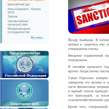
Шанхайский дух
Игры Будущего - Казань
2024
Туризм
Чрезвычайные
происшествия
Международное
сотрудничество
Все темы »
Йозеф Хамбалек. В публик
активы и запретить ему п
утверждения списка.
Введение ограничений пр
понедельник.
В сентябре прошлого го
вручил Залдастанову паспо
Также Евросоюз намерен
заморозив его активы в з
части финансовых операций
в черный список приведет 
его трансакций, за иск
сельскохозяйственными уд
Кроме того, генеральный