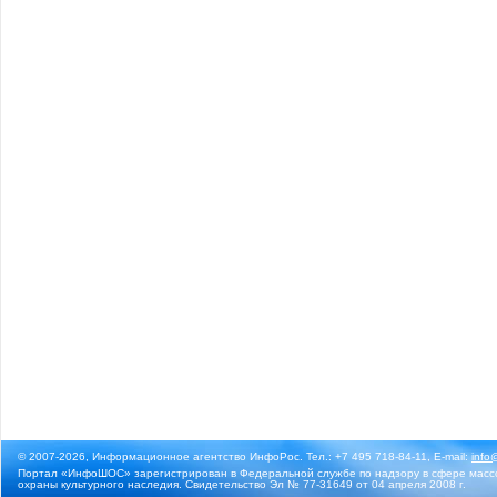
© 2007-2026, Информационное агентство ИнфоРос. Тел.: +7 495 718-84-11, E-mail:
info
Портал «ИнфоШОС» зарегистрирован в Федеральной службе по надзору в сфере массо
охраны культурного наследия. Свидетельство Эл № 77-31649 от 04 апреля 2008 г.