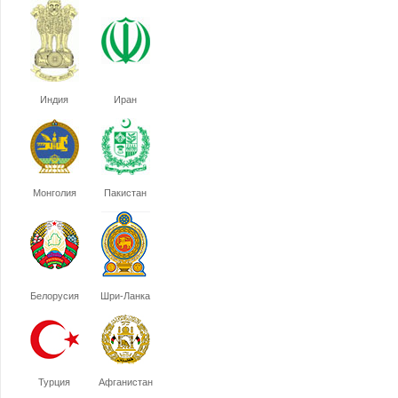
Индия
Иран
Монголия
Пакистан
Белорусия
Шри-Ланка
Турция
Афганистан