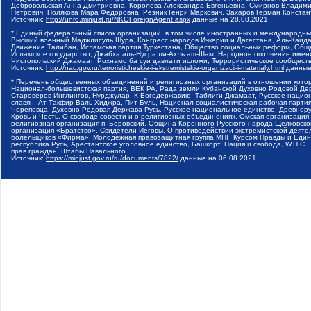
Добровольская Анна Дмитриевна, Королева Александра Евгеньевна, Смирнов Владими
Петрович, Полякова Мара Федоровна, Резник Генри Маркович, Захаров Герман Конста
Источник:
http://unro.minjust.ru/NKOForeignAgent.aspx
данные на
28.08.2021
* Единый федеральный список организаций, в том числе иностранных и международны
Высший военный Маджлисуль Шура, Конгресс народов Ичкерии и Дагестана, Аль-Каида, 
Движение Талибан, Исламская партия Туркестана, Общество социальных реформ, Общес
Исламское государство, Джабха аль-Нусра ли-Ахль аш-Шам, Народное ополчение имен
Чистопольский Джамаат, Рохнамо ба суи давлати исломи, Террористическое сообщест
Источник:
http://nac.gov.ru/terroristicheskie-i-ekstremistskie-organizacii-i-materialy.html
данные
* Перечень общественных объединений и религиозных организаций в отношении котор
Национал-большевистская партия, ВЕК РА, Рада земли Кубанской Духовно Родовой Де
Староверов-Инглингов, Нурджулар, К Богодержавию, Таблиги Джамаат, Русское наци
славян, Ат-Такфир Валь-Хиджра, Пит Буль, Национал-социалистическая рабочая парт
Череповца, Духовно-Родовая Держава Русь, Русское национальное единство, Древнер
Кровь и Честь, О свободе совести и о религиозных объединениях, Омская организаци
религиозная организация п. Боровский, Община Коренного Русского народа Щелковског
организация «Братство», Свидетели Иеговы, О противодействии экстремистской деяте
болельщиков «Фирма», Молодежная правозащитная группа МПГ, Курсом Правды и Единен
республика Русь, Арестантское уголовное единство, Башкорт, Нация и свобода, W.H.С
прав граждан, Штабы Навального
Источник:
https://minjust.gov.ru/ru/documents/7822/
данные на
06.08.2021