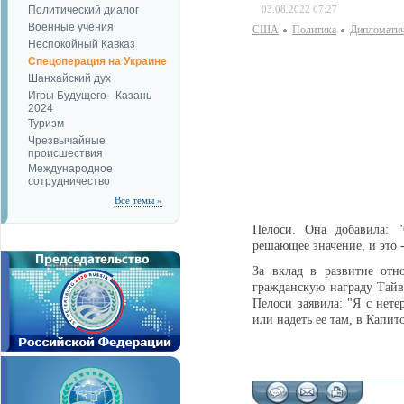
Политический диалог
03.08.2022 07:27
Военные учения
США
Политика
Дипломатич
Неспокойный Кавказ
Спецоперация на Украине
Шанхайский дух
Игры Будущего - Казань
2024
Туризм
Чрезвычайные
происшествия
Международное
сотрудничество
Все темы »
Пелоси. Она добавила: "
решающее значение, и это 
За вклад в развитие от
гражданскую награду Тайв
Пелоси заявила: "Я с нете
или надеть ее там, в Капи