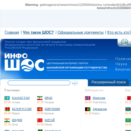
Warning
: getimagesize(/www/vhosts/115556/infoshos.ru/media/d41d8cd98f
/www/vhosts/115556/i
Главная
Что такое ШОС?
Официальные документы
Кто есть кто
Портал создан при финансовой поддержке
Федерального агентства по печати и массовым коммуникациям
Российской Федерации
Расширенный поиск
Участники:
Наблюдатели:
Пар
КАЗАХСТАН
ИРАН
Монголия
03:09
Астана
01:39
Тегеран
05:09
Улан-Батор
01:3
БЕЛОРУССИЯ
КИРГИЗИЯ
Афганистан
00:09
Минск
03:09
Бишкек
01:39
Кабул
02:0
ИНДИЯ
КИТАЙ
02:39
Дели
05:09
Пекин
01:0