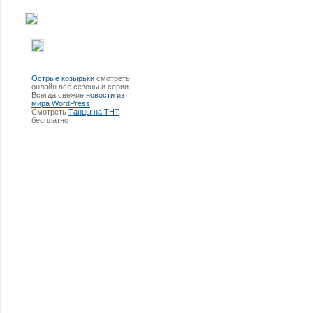
Острые козырьки
смотреть
онлайн все сезоны и серии.
Всегда свежие
новости из
мира WordPress
Смотреть
Танцы на ТНТ
бесплатно