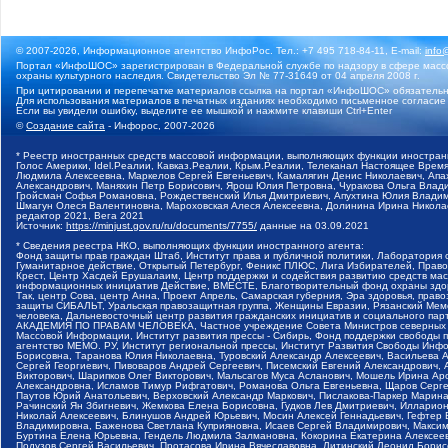
© 2007-2026, Информационное агентство ИнфоРос. Тел.: +7 495 718-84-11, E-mail:
info
Портал «ИнфоШОС» зарегистрирован в Федеральной службе по надзору в сфере массо
охраны культурного наследия. Свидетельство Эл № 77-31649 от 04 апреля 2008 г.
При цитировании и перепечатке материалов ссылка на портал «ИнфоШОС» обязательн
Для использования материалов в печатных изданиях необходимо письменное согласие
Если вы увидели ошибку, выделите ее мышкой и нажмите клавиши Ctrl+Enter
©
Создание сайта
- Инфорос, 2007-2026
* Реестр иностранных средств массовой информации, выполняющих функции иностранн
Голос Америки, Idel.Реалии, Кавказ.Реалии, Крым.Реалии, Телеканал Настоящее Время
Людмила Алексеевна, Маркелов Сергей Евгеньевич, Камалягин Денис Николаевич, Апах
Александрович, Маняхин Петр Борисович, Ярош Юлия Петровна, Чуракова Ольга Влади
Гройсман Софья Романовна, Рождественский Илья Дмитриевич, Апухтина Юлия Владимир
Шмагун Олеся Валентиновна, Мароховская Алеся Алексеевна, Долинина Ирина Никола
редактор 2021, Вега 2021
Источник:
https://minjust.gov.ru/ru/documents/7755/
данные на
03.09.2021
* Сведения реестра НКО, выполняющих функции иностранного агента:
Фонд защиты прав граждан Штаб, Институт права и публичной политики, Лаборатория
Гуманитарное действие, Открытый Петербург, Феникс ПЛЮС, Лига Избирателей, Правов
Крест, Центр Хасдей Ерушалаим, Центр поддержки и содействия развитию средств мас
информационных инициатив Действие, ВМЕСТЕ, Благотворительный фонд охраны здоров
Так, центр Сова, центр Анна, Проект Апрель, Самарская губерния, Эра здоровья, пр
защиты СИБАЛЬТ, Уральская правозащитная группа, Женщины Евразии, Рязанский Мемо
человека, Дальневосточный центр развития гражданских инициатив и социального пар
АКАДЕМИЯ ПО ПРАВАМ ЧЕЛОВЕКА, Частное учреждение Совета Министров северных стр
Массовой Информации, Институт развития прессы - Сибирь, Фонд поддержки свободы 
агентство МЕМО. РУ, Институт региональной прессы, Институт Развития Свободы Инф
Борисовна, Таранова Юлия Николаевна, Туровский Александр Алексеевич, Васильева 
Сергей Георгиевич, Пивоваров Андрей Сергеевич, Писемский Евгений Александрович,
Викторович, Шарипков Олег Викторович, Мальсагов Муса Асланович, Мошель Ирина Ар
Александровна, Исламов Тимур Рифгатович, Романова Ольга Евгеньевна, Щаров Серг
Паутов Юрий Анатольевич, Верховский Александр Маркович, Пислакова-Паркер Марина
Рачинский Ян Збигневич, Жемкова Елена Борисовна, Гудков Лев Дмитриевич, Иллари
Николай Алексеевич, Блинушов Андрей Юрьевич, Мосин Алексей Геннадьевич, Гефтер
Владимировна, Баженова Светлана Куприяновна, Исаев Сергей Владимирович, Максим
Буртина Елена Юрьевна, Гендель Людмила Залмановна, Кокорина Екатерина Алексеев
Подузов Сергей Васильевич, Протасова Ирина Вячеславовна, Литинский Леонид Борис