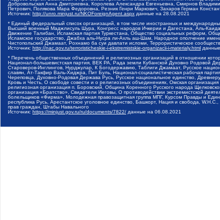
Добровольская Анна Дмитриевна, Королева Александра Евгеньевна, Смирнов Владими
Петрович, Полякова Мара Федоровна, Резник Генри Маркович, Захаров Герман Конста
Источник:
http://unro.minjust.ru/NKOForeignAgent.aspx
данные на
28.08.2021
* Единый федеральный список организаций, в том числе иностранных и международны
Высший военный Маджлисуль Шура, Конгресс народов Ичкерии и Дагестана, Аль-Каида, 
Движение Талибан, Исламская партия Туркестана, Общество социальных реформ, Общес
Исламское государство, Джабха аль-Нусра ли-Ахль аш-Шам, Народное ополчение имен
Чистопольский Джамаат, Рохнамо ба суи давлати исломи, Террористическое сообщест
Источник:
http://nac.gov.ru/terroristicheskie-i-ekstremistskie-organizacii-i-materialy.html
данные
* Перечень общественных объединений и религиозных организаций в отношении котор
Национал-большевистская партия, ВЕК РА, Рада земли Кубанской Духовно Родовой Де
Староверов-Инглингов, Нурджулар, К Богодержавию, Таблиги Джамаат, Русское наци
славян, Ат-Такфир Валь-Хиджра, Пит Буль, Национал-социалистическая рабочая парт
Череповца, Духовно-Родовая Держава Русь, Русское национальное единство, Древнер
Кровь и Честь, О свободе совести и о религиозных объединениях, Омская организаци
религиозная организация п. Боровский, Община Коренного Русского народа Щелковског
организация «Братство», Свидетели Иеговы, О противодействии экстремистской деяте
болельщиков «Фирма», Молодежная правозащитная группа МПГ, Курсом Правды и Единен
республика Русь, Арестантское уголовное единство, Башкорт, Нация и свобода, W.H.С
прав граждан, Штабы Навального
Источник:
https://minjust.gov.ru/ru/documents/7822/
данные на
06.08.2021