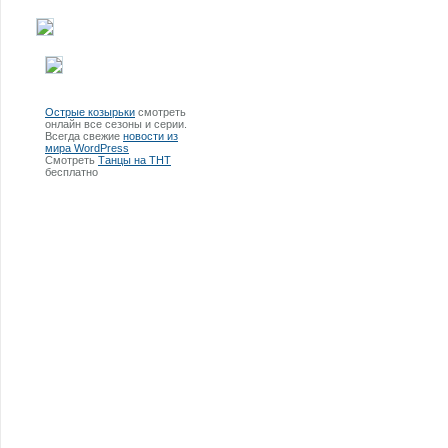
Острые козырьки
смотреть
онлайн все сезоны и серии.
Всегда свежие
новости из
мира WordPress
Смотреть
Танцы на ТНТ
бесплатно