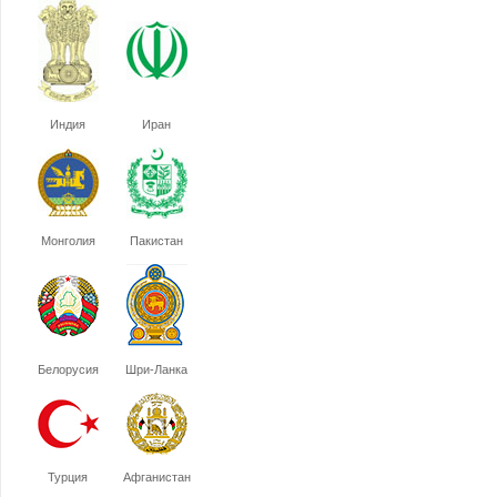
Индия
Иран
Монголия
Пакистан
Белорусия
Шри-Ланка
Турция
Афганистан