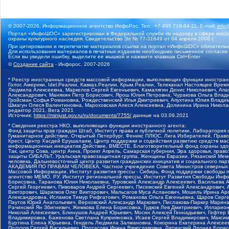
© 2007-2026, Информационное агентство ИнфоРос. Тел.: +7 495 718-84-11, E-mail:
info
Портал «ИнфоШОС» зарегистрирован в Федеральной службе по надзору в сфере массо
охраны культурного наследия. Свидетельство Эл № 77-31649 от 04 апреля 2008 г.
При цитировании и перепечатке материалов ссылка на портал «ИнфоШОС» обязательн
Для использования материалов в печатных изданиях необходимо письменное согласие
Если вы увидели ошибку, выделите ее мышкой и нажмите клавиши Ctrl+Enter
©
Создание сайта
- Инфорос, 2007-2026
* Реестр иностранных средств массовой информации, выполняющих функции иностранн
Голос Америки, Idel.Реалии, Кавказ.Реалии, Крым.Реалии, Телеканал Настоящее Время
Людмила Алексеевна, Маркелов Сергей Евгеньевич, Камалягин Денис Николаевич, Апах
Александрович, Маняхин Петр Борисович, Ярош Юлия Петровна, Чуракова Ольга Влади
Гройсман Софья Романовна, Рождественский Илья Дмитриевич, Апухтина Юлия Владимир
Шмагун Олеся Валентиновна, Мароховская Алеся Алексеевна, Долинина Ирина Никола
редактор 2021, Вега 2021
Источник:
https://minjust.gov.ru/ru/documents/7755/
данные на
03.09.2021
* Сведения реестра НКО, выполняющих функции иностранного агента:
Фонд защиты прав граждан Штаб, Институт права и публичной политики, Лаборатория
Гуманитарное действие, Открытый Петербург, Феникс ПЛЮС, Лига Избирателей, Правов
Крест, Центр Хасдей Ерушалаим, Центр поддержки и содействия развитию средств мас
информационных инициатив Действие, ВМЕСТЕ, Благотворительный фонд охраны здоров
Так, центр Сова, центр Анна, Проект Апрель, Самарская губерния, Эра здоровья, пр
защиты СИБАЛЬТ, Уральская правозащитная группа, Женщины Евразии, Рязанский Мемо
человека, Дальневосточный центр развития гражданских инициатив и социального пар
АКАДЕМИЯ ПО ПРАВАМ ЧЕЛОВЕКА, Частное учреждение Совета Министров северных стр
Массовой Информации, Институт развития прессы - Сибирь, Фонд поддержки свободы 
агентство МЕМО. РУ, Институт региональной прессы, Институт Развития Свободы Инф
Борисовна, Таранова Юлия Николаевна, Туровский Александр Алексеевич, Васильева 
Сергей Георгиевич, Пивоваров Андрей Сергеевич, Писемский Евгений Александрович,
Викторович, Шарипков Олег Викторович, Мальсагов Муса Асланович, Мошель Ирина Ар
Александровна, Исламов Тимур Рифгатович, Романова Ольга Евгеньевна, Щаров Серг
Паутов Юрий Анатольевич, Верховский Александр Маркович, Пислакова-Паркер Марина
Рачинский Ян Збигневич, Жемкова Елена Борисовна, Гудков Лев Дмитриевич, Иллари
Николай Алексеевич, Блинушов Андрей Юрьевич, Мосин Алексей Геннадьевич, Гефтер
Владимировна, Баженова Светлана Куприяновна, Исаев Сергей Владимирович, Максим
Буртина Елена Юрьевна, Гендель Людмила Залмановна, Кокорина Екатерина Алексеев
Подузов Сергей Васильевич, Протасова Ирина Вячеславовна, Литинский Леонид Борис