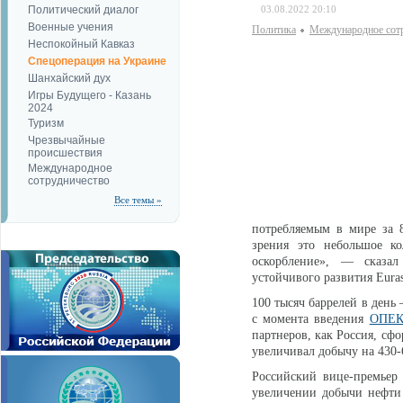
Политический диалог
03.08.2022 20:10
Военные учения
Политика
Международное сот
Неспокойный Кавказ
Спецоперация на Украине
Шанхайский дух
Игры Будущего - Казань
2024
Туризм
Чрезвычайные
происшествия
Международное
сотрудничество
Все темы »
потребляемым в мире за 
зрения это небольшое ко
оскорбление», — сказа
устойчивого развития Eura
100 тысяч баррелей в день
с момента введения
ОПЕ
партнеров, как Россия, сф
увеличивал добычу на 430-6
Российский вице-премье
увеличении добычи нефти 