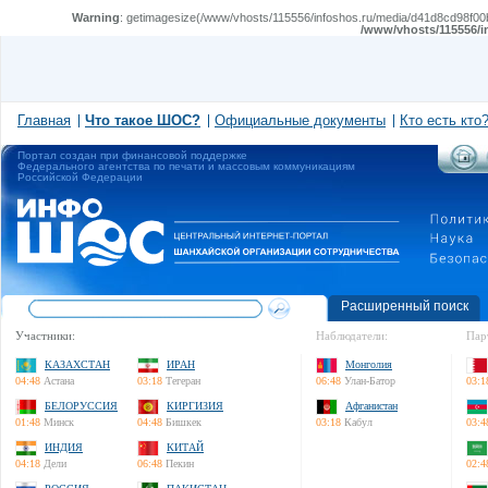
Warning
: getimagesize(/www/vhosts/115556/infoshos.ru/media/d41d8cd98f00b2
/www/vhosts/115556/i
Главная
Что такое ШОС?
Официальные документы
Кто есть кто
Портал создан при финансовой поддержке
Федерального агентства по печати и массовым коммуникациям
Российской Федерации
Расширенный поиск
Участники:
Наблюдатели:
Пар
КАЗАХСТАН
ИРАН
Монголия
04:48
Астана
03:18
Тегеран
06:48
Улан-Батор
03:1
БЕЛОРУССИЯ
КИРГИЗИЯ
Афганистан
01:48
Минск
04:48
Бишкек
03:18
Кабул
03:4
ИНДИЯ
КИТАЙ
04:18
Дели
06:48
Пекин
02:4