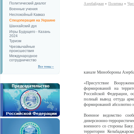
Политический диалог
Азербайджан
Политика
Чре
Военные учения
Неспокойный Кавказ
Спецоперация на Украине
Шанхайский дух
Игры Будущего - Казань
2024
Туризм
Чрезвычайные
происшествия
Международное
сотрудничество
Все темы »
канале Минобороны Азерб
«Присутствие Вооруже
формирований на террит
Российской Федерации, ос
полный вывод оттуда арм
формирований абсолютно н
Военное ведомство соо
диверсионно-террористиче
военного со стороны Баку
территории Кельбаджарск