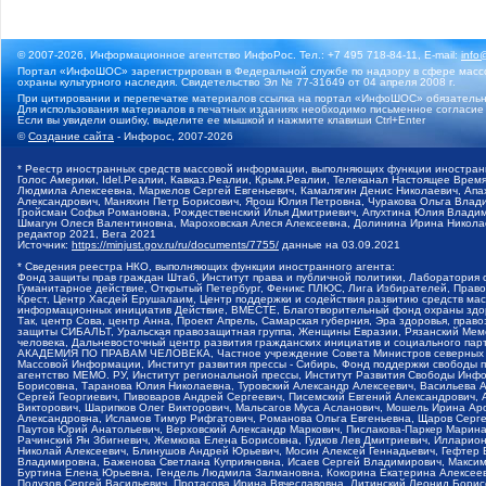
© 2007-2026, Информационное агентство ИнфоРос. Тел.: +7 495 718-84-11, E-mail:
info
Портал «ИнфоШОС» зарегистрирован в Федеральной службе по надзору в сфере массо
охраны культурного наследия. Свидетельство Эл № 77-31649 от 04 апреля 2008 г.
При цитировании и перепечатке материалов ссылка на портал «ИнфоШОС» обязательн
Для использования материалов в печатных изданиях необходимо письменное согласие
Если вы увидели ошибку, выделите ее мышкой и нажмите клавиши Ctrl+Enter
©
Создание сайта
- Инфорос, 2007-2026
* Реестр иностранных средств массовой информации, выполняющих функции иностранн
Голос Америки, Idel.Реалии, Кавказ.Реалии, Крым.Реалии, Телеканал Настоящее Время
Людмила Алексеевна, Маркелов Сергей Евгеньевич, Камалягин Денис Николаевич, Апах
Александрович, Маняхин Петр Борисович, Ярош Юлия Петровна, Чуракова Ольга Влади
Гройсман Софья Романовна, Рождественский Илья Дмитриевич, Апухтина Юлия Владимир
Шмагун Олеся Валентиновна, Мароховская Алеся Алексеевна, Долинина Ирина Никола
редактор 2021, Вега 2021
Источник:
https://minjust.gov.ru/ru/documents/7755/
данные на
03.09.2021
* Сведения реестра НКО, выполняющих функции иностранного агента:
Фонд защиты прав граждан Штаб, Институт права и публичной политики, Лаборатория
Гуманитарное действие, Открытый Петербург, Феникс ПЛЮС, Лига Избирателей, Правов
Крест, Центр Хасдей Ерушалаим, Центр поддержки и содействия развитию средств мас
информационных инициатив Действие, ВМЕСТЕ, Благотворительный фонд охраны здоров
Так, центр Сова, центр Анна, Проект Апрель, Самарская губерния, Эра здоровья, пр
защиты СИБАЛЬТ, Уральская правозащитная группа, Женщины Евразии, Рязанский Мемо
человека, Дальневосточный центр развития гражданских инициатив и социального пар
АКАДЕМИЯ ПО ПРАВАМ ЧЕЛОВЕКА, Частное учреждение Совета Министров северных стр
Массовой Информации, Институт развития прессы - Сибирь, Фонд поддержки свободы 
агентство МЕМО. РУ, Институт региональной прессы, Институт Развития Свободы Инф
Борисовна, Таранова Юлия Николаевна, Туровский Александр Алексеевич, Васильева 
Сергей Георгиевич, Пивоваров Андрей Сергеевич, Писемский Евгений Александрович,
Викторович, Шарипков Олег Викторович, Мальсагов Муса Асланович, Мошель Ирина Ар
Александровна, Исламов Тимур Рифгатович, Романова Ольга Евгеньевна, Щаров Серг
Паутов Юрий Анатольевич, Верховский Александр Маркович, Пислакова-Паркер Марина
Рачинский Ян Збигневич, Жемкова Елена Борисовна, Гудков Лев Дмитриевич, Иллари
Николай Алексеевич, Блинушов Андрей Юрьевич, Мосин Алексей Геннадьевич, Гефтер
Владимировна, Баженова Светлана Куприяновна, Исаев Сергей Владимирович, Максим
Буртина Елена Юрьевна, Гендель Людмила Залмановна, Кокорина Екатерина Алексеев
Подузов Сергей Васильевич, Протасова Ирина Вячеславовна, Литинский Леонид Борис