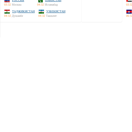
РОССИЯ
ПАКИСТАН
03:32
Москва
04:32
Исламабад
03:3
ТАДЖИКИСТАН
УЗБЕКИСТАН
04:32
Душанбе
04:32
Ташкент
06:3