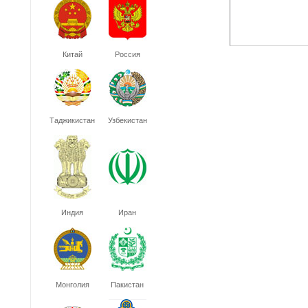
Китай
Россия
Таджикистан
Узбекистан
Индия
Иран
Монголия
Пакистан