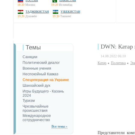
РОССИЯ
ПАКИСТАН
18:20
Москва
19:20
Исламабад
ТАДЖИКИСТАН
УЗБЕКИСТАН
19:20
Душанбе
19:20
Ташкент
DWN: Катар 
Темы
14.08.2022 06:10
Санкции
Политический диалог
Катар
Политика
Эн
Военные учения
Неспокойный Кавказ
Спецоперация на Украине
Шанхайский дух
Игры Будущего - Казань
2024
Туризм
Чрезвычайные
происшествия
Международное
сотрудничество
Все темы »
Представители ком