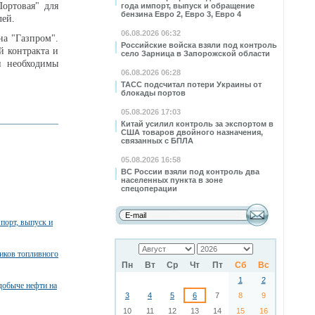
ортовая" для
года импорт, выпуск и обращение
бензина Евро 2, Евро 3, Евро 4
лей.
06.08.2026 06:32
на "Газпром".
Российские войска взяли под контроль
й контракта и
село Зарница в Запорожской области
и необходимы
06.08.2026 06:28
ТАСС подсчитал потери Украины от
блокады портов
05.08.2026 17:03
Китай усилил контроль за экспортом в
США товаров двойного назначения,
связанных с БПЛА
05.08.2026 16:58
ВС России взяли под контроль два
населенных пункта в зоне
спецоперации
порт, выпуск и
ников топливного
Пн
Вт
Ср
Чт
Пт
Сб
Вс
1
2
добыче нефти на
3
4
5
6
7
8
9
10
11
12
13
14
15
16