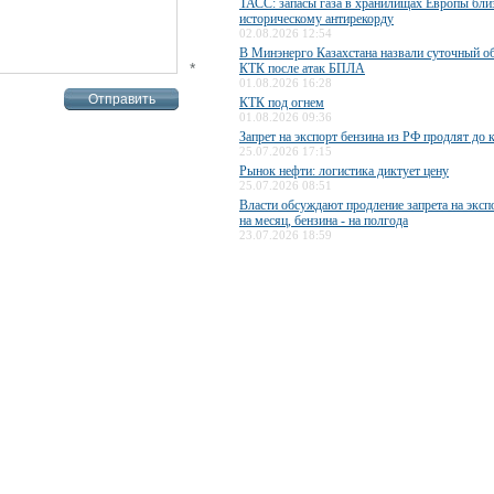
ТАСС: запасы газа в хранилищах Европы бли
историческому антирекорду
02.08.2026 12:54
В Минэнерго Казахстана назвали суточный о
*
КТК после атак БПЛА
01.08.2026 16:28
КТК под огнем
01.08.2026 09:36
Запрет на экспорт бензина из РФ продлят до 
25.07.2026 17:15
Рынок нефти: логистика диктует цену
25.07.2026 08:51
Власти обсуждают продление запрета на эксп
на месяц, бензина - на полгода
23.07.2026 18:59