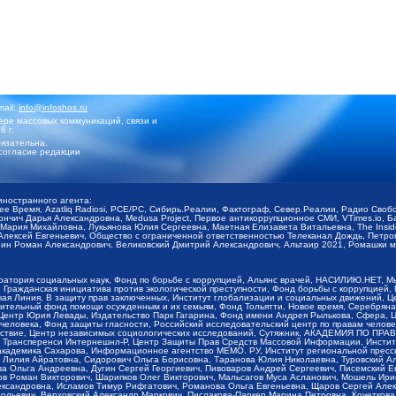
mail:
info@infoshos.ru
ре массовых коммуникаций, связи и
8 г.
язательна.
согласие редакции
иностранного агента:
щее Время, Azatliq Radiosi, PCE/PC, Сибирь.Реалии, Фактограф, Север.Реалии, Радио Св
ончич Дарья Александровна, Medusa Project, Первое антикоррупционное СМИ, VTimes.io, 
ария Михайловна, Лукьянова Юлия Сергеевна, Маетная Елизавета Витальевна, The Insid
ексей Евгеньевич, Общество с ограниченной ответственностью Телеканал Дождь, Петров 
н Роман Александрович, Великовский Дмитрий Александрович, Альтаир 2021, Ромашки мо
оратория социальных наук, Фонд по борьбе с коррупцией, Альянс врачей, НАСИЛИЮ.НЕТ, 
Гражданская инициатива против экологической преступности, Фонд борьбы с коррупцией,
чая Линия, В защиту прав заключенных, Институт глобализации и социальных движений,
тельный фонд помощи осужденным и их семьям, Фонд Тольятти, Новое время, Серебряная т
Центр Юрия Левады, Издательство Парк Гагарина, Фонд имени Андрея Рылькова, Сфера, 
еловека, Фонд защиты гласности, Российский исследовательский центр по правам челове
йствие, Центр независимых социологических исследований, Сутяжник, АКАДЕМИЯ ПО ПР
р Трансперенси Интернешнл-Р, Центр Защиты Прав Средств Массовой Информации, Институ
 академика Сахарова, Информационное агентство МЕМО. РУ, Институт региональной пресс
Лилия Айратовна, Сидорович Ольга Борисовна, Таранова Юлия Николаевна, Туровский Ал
а Ольга Андреевна, Дугин Сергей Георгиевич, Пивоваров Андрей Сергеевич, Писемский Е
в Роман Викторович, Шарипков Олег Викторович, Мальсагов Муса Асланович, Мошель Ири
ександровна, Исламов Тимур Рифгатович, Романова Ольга Евгеньевна, Щаров Сергей Але
льевич, Верховский Александр Маркович, Пислакова-Паркер Марина Петровна, Кочеткова