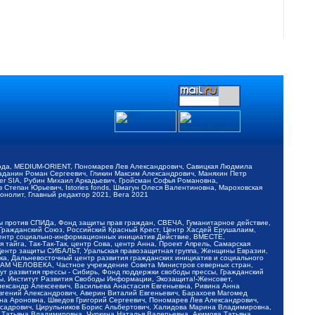
обода, MEDIUM-ORIENT, Пономарев Лев Александрович, Савицкая Людмила
Баданин Роман Сергеевич, Гликин Максим Александрович, Маняхин Петр
er SIA, Рубин Михаил Аркадьевич, Гройсман Софья Романовна,
Степан Юрьевич, Istories fonds, Шмагун Олеся Валентиновна, Мароховская
нолит, Главный редактор 2021, Вега 2021
Мы против СПИДа, Фонд защиты прав граждан, СВЕЧА, Гуманитарное действие,
 Гражданский Союз, Российский Красный Крест, Центр Хасдей Ерушалаим,
 Центр социально-информационных инициатив Действие, ВМЕСТЕ,
айга, Так-Так-Так, центр Сова, центр Анна, Проект Апрель, Самарская
Центр защиты СИБАЛЬТ, Уральская правозащитная группа, Женщины Евразии,
ка, Дальневосточный центр развития гражданских инициатив и социального
АВАМ ЧЕЛОВЕКА, Частное учреждение Совета Министров северных стран,
т развития прессы - Сибирь, Фонд поддержки свободы прессы, Гражданский
ы, Институт Развития Свободы Информации, Экозащита!-Женсовет,
ександр Алексеевич, Васильева Анастасия Евгеньевна, Ривина Анна
вгений Александрович, Аверин Виталий Евгеньевич, Барахоев Магомед
на Ароновна, Шведов Григорий Сергеевич, Пономарев Лев Александрович,
ксадрович, Цирульников Борис Альбертович, Халидова Марина Владимировна,
 Татьяна Владимировна, Чуркина Наталья Валерьевна, Акимова Татьяна