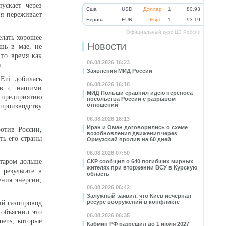
ускает через
Cша
USD
Доллар
1
80.93
ия переживает
Eвропа
EUR
Евро
1
93.19
Официальный курс ЦБ России
елать хорошее
Новости
шь в мае, не
 то время как
06.08.2026 16:23
.
Заявления МИД России
Eni добилась
06.08.2026 16:18
тов с нашими
МИД Польши сравнил идею переноса
к предприятию
посольства России с разрывом
отношений
производству
06.08.2026 16:13
Иран и Оман договорились о схеме
отив России,
возобновления движения через
ть его страны
Ормузский пролив на 60 дней
06.08.2026 07:50
атаром дольше
СКР сообщил о 640 погибших мирных
жителях при вторжении ВСУ в Курскую
результате в
область
ения энергии,
06.08.2026 06:42
Залужный заявил, что Киев исчерпал
ресурс вооружений в конфликте
ий газопровод
объяснил это
06.08.2026 06:35
ens, которые
Кабмин РФ разрешил до 1 июля 2027