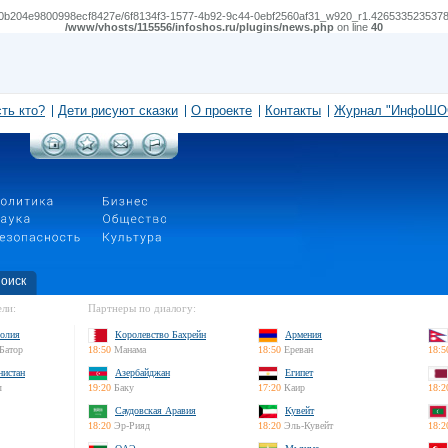
0b204e9800998ecf8427e/6f8134f3-1577-4b92-9c44-0ebf2560af31_w920_r1.4265335235378032_fp
/www/vhosts/115556/infoshos.ru/plugins/news.php
on line
40
сть кто?
Дети рисуют сказки
О проекте
Контакты
Журнал "ИнфоШО
оиск
ли:
Партнеры по диалогу:
олия
Королевство Бахрейн
Армения
Батор
18:50
Манама
18:50
Ереван
18:5
нистан
Азербайджан
Египет
л
19:20
Баку
17:20
Каир
18:2
Саудовская Аравия
Кувейт
18:20
Эр-Рияд
18:20
Эль-Кувейт
18:2