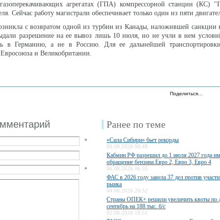
 газоперекачивающих агрегатах (ГПА) компрессорной станции (КС) "П
ля. Сейчас работу магистрали обеспечивает только один из пяти двигате
озникла с возвратом одной из турбин из Канады, наложившей санкции 
ыдали разрешение на ее вывоз лишь 10 июля, но не учли в нем услови
ль в Германию, а не в Россию. Для ее дальнейшей транспортировк
 Евросоюза и Великобритании.
Поделиться…
омментарий
Ранее по теме
«Сила Сибири» бьет рекорды
*
06.08.2026 06:48
Кабмин РФ разрешил до 1 июля 2027 года им
обращение бензина Евро 2, Евро 3, Евро 4
*
06.08.2026 06:35
ФАС в 2026 году завела 37 дел против участ
рынка
04.08.2026 20:52
Страны ОПЕК+ решили увеличить квоты по 
сентябрь на 188 тыс. б/с
02.08.2026 18:51