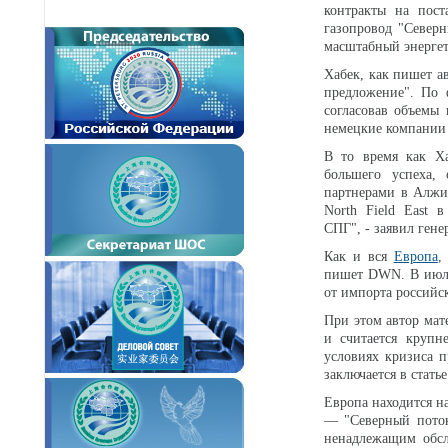
контракты на пост
газопровод "Север
масштабный энергети
Хабек, как пишет а
предложение". По 
согласовав объемы 
немецкие компании 
В то время как Ха
большего успеха,
партнерами в Алжир
North Field East 
СПГ",
-
заявил гене
Как и вся
Европа
пишет DWN. В июл
от импорта российск
При этом автор мат
и считается крупн
условиях кризиса п
заключается в статье
Европа находится н
— "Северный поток
ненадлежащим обсл