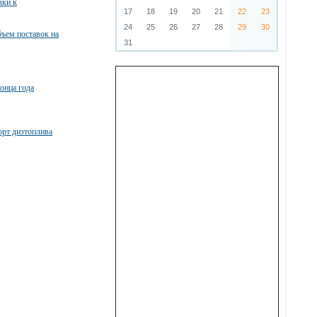
зки к
17
18
19
20
21
22
23
24
25
26
27
28
29
30
бъем поставок на
31
конца года
орт дизтоплива