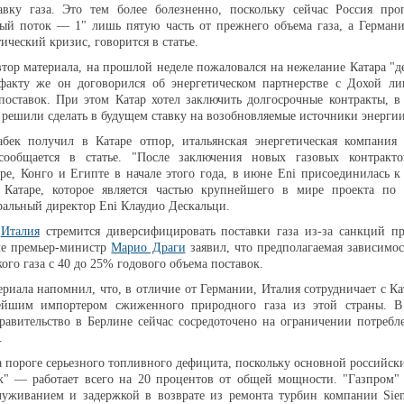
авку газа. Это тем более болезненно, поскольку сейчас Россия проп
ный поток — 1" лишь пятую часть от прежнего объема газа, а Герман
ческий кризис, говорится в статье.
втор материала, на прошлой неделе пожаловался на нежелание Катара "д
факту же он договорился об энергетическом партнерстве с Дохой ли
поставок. При этом Катар хотел заключить долгосрочные контракты, в
решили сделать в будущем ставку на возобновляемые источники энергии
бек получил в Катаре отпор, итальянская энергетическая компания 
 сообщается в статье. "После заключения новых газовых контрак
е, Конго и Египте в начале этого года, в июне Eni присоединилась 
в Катаре, которое является частью крупнейшего в мире проекта по 
ральный директор Eni Клаудио Дескальци.
,
Италия
стремится диверсифицировать поставки газа из-за санкций пр
е премьер-министр
Марио Драги
заявил, что предполагаемая зависимос
ого газа с 40 до 25% годового объема поставок.
ериала напомнил, что, в отличие от Германии, Италия сотрудничает с К
ейшим импортером сжиженного природного газа из этой страны. В 
равительство в Берлине сейчас сосредоточено на ограничении потребл
.
а пороге серьезного топливного дефицита, поскольку основной российск
" — работает всего на 20 процентов от общей мощности. "Газпром" 
уживанием и задержкой в возврате из ремонта турбин компании Siem