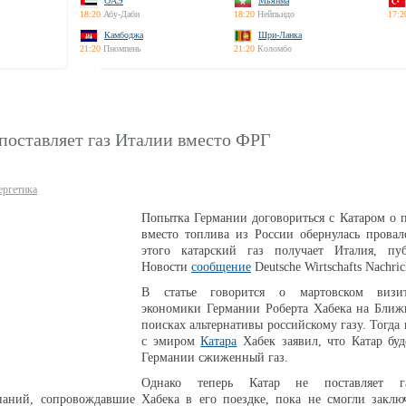
ОАЭ
Мьянма
18:20
Абу-Даби
18:20
Нейпьидо
17:2
Камбоджа
Шри-Ланка
21:20
Пномпень
21:20
Коломбо
поставляет газ Италии вместо ФРГ
ергетика
Попытка Германии договориться с Катаром о п
вместо топлива из России обернулась прова
этого катарский газ получает Италия, п
Новости
сообщение
Deutsche Wirtschafts Nachric
В статье говорится о мартовском визи
экономики Германии Роберта Хабека на Ближ
поисках альтернативы российскому газу. Тогда 
с эмиром
Катара
Хабек заявил, что Катар буд
Германии сжиженный газ.
Однако теперь Катар не поставляет г
паний, сопровождавшие Хабека в его поездке, пока не смогли заклю