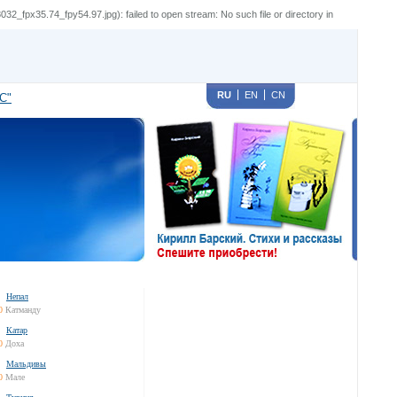
x35.74_fpy54.97.jpg): failed to open stream: No such file or directory in
RU
EN
CN
С"
Непал
0
Катманду
Катар
0
Доха
Мальдивы
0
Мале