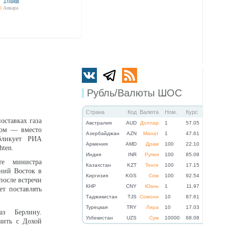
Турция
0
Анкара
Рубль/Валюты ШОС
Страна
Код
Валюта
Ном.
Курс
оставках газа
Австралия
AUD
Доллар
1
57.05
лом — вместо
Азербайджан
AZN
Манат
1
47.61
убликует РИА
Армения
AMD
Драм
100
22.10
hten.
Индия
INR
Рупия
100
85.08
те министра
Казахстан
KZT
Тенге
100
17.15
ний Восток в
Киргизия
KGS
Сом
100
92.54
после встречи
КНР
CNY
Юань
1
11.97
ет поставлять
Таджикистан
TJS
Сомони
10
87.61
Турецкая
TRY
Лира
10
17.03
аз Берлину.
Узбекистан
UZS
Сум
10000
68.08
чить с Дохой