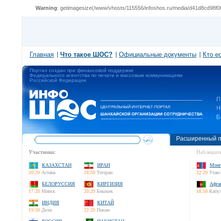
Warning
: getimagesize(/www/vhosts/115556/infoshos.ru/media/d41d8cd98f0
Главная
Что такое ШОС?
Официальные документы
Кто е
Портал создан при финансовой поддержке
Федерального агентства по печати и массовым коммуникациям
Российской Федерации
Расширенный п
Участники:
Наблюдате
КАЗАХСТАН
ИРАН
Монг
20:20
Астана
18:50
Тегеран
22:20
Улан-
БЕЛОРУССИЯ
КИРГИЗИЯ
Афга
17:20
Минск
20:20
Бишкек
18:50
Кабу
ИНДИЯ
КИТАЙ
19:50
Дели
22:20
Пекин