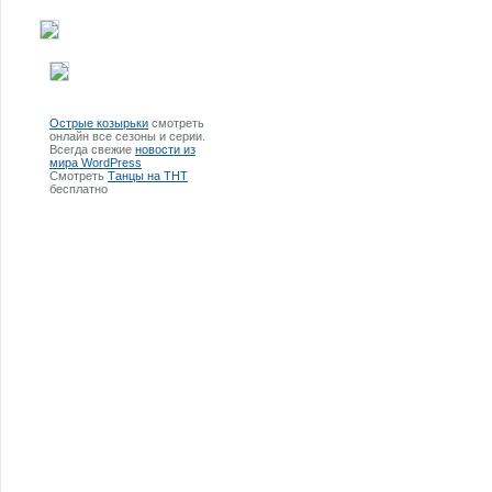
Острые козырьки
смотреть
онлайн все сезоны и серии.
Всегда свежие
новости из
мира WordPress
Смотреть
Танцы на ТНТ
бесплатно