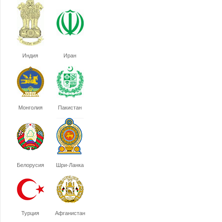
Индия
Иран
Монголия
Пакистан
Белорусия
Шри-Ланка
Турция
Афганистан