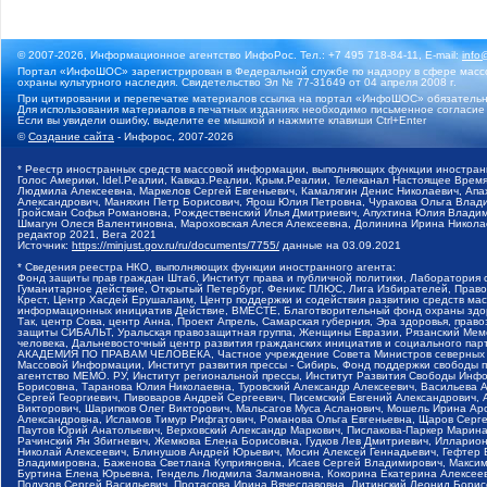
© 2007-2026, Информационное агентство ИнфоРос. Тел.: +7 495 718-84-11, E-mail:
info
Портал «ИнфоШОС» зарегистрирован в Федеральной службе по надзору в сфере массо
охраны культурного наследия. Свидетельство Эл № 77-31649 от 04 апреля 2008 г.
При цитировании и перепечатке материалов ссылка на портал «ИнфоШОС» обязательн
Для использования материалов в печатных изданиях необходимо письменное согласие
Если вы увидели ошибку, выделите ее мышкой и нажмите клавиши Ctrl+Enter
©
Создание сайта
- Инфорос, 2007-2026
* Реестр иностранных средств массовой информации, выполняющих функции иностранн
Голос Америки, Idel.Реалии, Кавказ.Реалии, Крым.Реалии, Телеканал Настоящее Время
Людмила Алексеевна, Маркелов Сергей Евгеньевич, Камалягин Денис Николаевич, Апах
Александрович, Маняхин Петр Борисович, Ярош Юлия Петровна, Чуракова Ольга Влади
Гройсман Софья Романовна, Рождественский Илья Дмитриевич, Апухтина Юлия Владимир
Шмагун Олеся Валентиновна, Мароховская Алеся Алексеевна, Долинина Ирина Никола
редактор 2021, Вега 2021
Источник:
https://minjust.gov.ru/ru/documents/7755/
данные на
03.09.2021
* Сведения реестра НКО, выполняющих функции иностранного агента:
Фонд защиты прав граждан Штаб, Институт права и публичной политики, Лаборатория
Гуманитарное действие, Открытый Петербург, Феникс ПЛЮС, Лига Избирателей, Правов
Крест, Центр Хасдей Ерушалаим, Центр поддержки и содействия развитию средств мас
информационных инициатив Действие, ВМЕСТЕ, Благотворительный фонд охраны здоров
Так, центр Сова, центр Анна, Проект Апрель, Самарская губерния, Эра здоровья, пр
защиты СИБАЛЬТ, Уральская правозащитная группа, Женщины Евразии, Рязанский Мемо
человека, Дальневосточный центр развития гражданских инициатив и социального пар
АКАДЕМИЯ ПО ПРАВАМ ЧЕЛОВЕКА, Частное учреждение Совета Министров северных стр
Массовой Информации, Институт развития прессы - Сибирь, Фонд поддержки свободы 
агентство МЕМО. РУ, Институт региональной прессы, Институт Развития Свободы Инф
Борисовна, Таранова Юлия Николаевна, Туровский Александр Алексеевич, Васильева 
Сергей Георгиевич, Пивоваров Андрей Сергеевич, Писемский Евгений Александрович,
Викторович, Шарипков Олег Викторович, Мальсагов Муса Асланович, Мошель Ирина Ар
Александровна, Исламов Тимур Рифгатович, Романова Ольга Евгеньевна, Щаров Серг
Паутов Юрий Анатольевич, Верховский Александр Маркович, Пислакова-Паркер Марина
Рачинский Ян Збигневич, Жемкова Елена Борисовна, Гудков Лев Дмитриевич, Иллари
Николай Алексеевич, Блинушов Андрей Юрьевич, Мосин Алексей Геннадьевич, Гефтер
Владимировна, Баженова Светлана Куприяновна, Исаев Сергей Владимирович, Максим
Буртина Елена Юрьевна, Гендель Людмила Залмановна, Кокорина Екатерина Алексеев
Подузов Сергей Васильевич, Протасова Ирина Вячеславовна, Литинский Леонид Борис