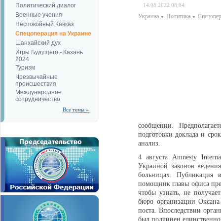
Политический диалог
14.08.2022 08:04
Военные учения
Украина
Политика
Спецопер
Неспокойный Кавказ
Спецоперация на Украине
Шанхайский дух
Игры Будущего - Казань
2024
Туризм
Чрезвычайные
происшествия
Международное
сотрудничество
Все темы »
сообщении. Предполагает
подготовки доклада и сро
анализ.
4 августа Amnesty Intern
Украиной законов ведени
больницах. Публикация в
помощник главы офиса пре
чтобы узнать, не получает
бюро организации Оксана 
поста. Впоследствии орган
был подчинен единственно