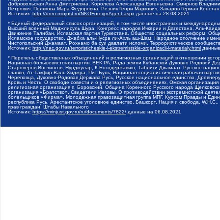
Добровольская Анна Дмитриевна, Королева Александра Евгеньевна, Смирнов Владими
Петрович, Полякова Мара Федоровна, Резник Генри Маркович, Захаров Герман Конста
Источник:
http://unro.minjust.ru/NKOForeignAgent.aspx
данные на
28.08.2021
* Единый федеральный список организаций, в том числе иностранных и международны
Высший военный Маджлисуль Шура, Конгресс народов Ичкерии и Дагестана, Аль-Каида, 
Движение Талибан, Исламская партия Туркестана, Общество социальных реформ, Общес
Исламское государство, Джабха аль-Нусра ли-Ахль аш-Шам, Народное ополчение имен
Чистопольский Джамаат, Рохнамо ба суи давлати исломи, Террористическое сообщест
Источник:
http://nac.gov.ru/terroristicheskie-i-ekstremistskie-organizacii-i-materialy.html
данные
* Перечень общественных объединений и религиозных организаций в отношении котор
Национал-большевистская партия, ВЕК РА, Рада земли Кубанской Духовно Родовой Де
Староверов-Инглингов, Нурджулар, К Богодержавию, Таблиги Джамаат, Русское наци
славян, Ат-Такфир Валь-Хиджра, Пит Буль, Национал-социалистическая рабочая парт
Череповца, Духовно-Родовая Держава Русь, Русское национальное единство, Древнер
Кровь и Честь, О свободе совести и о религиозных объединениях, Омская организаци
религиозная организация п. Боровский, Община Коренного Русского народа Щелковског
организация «Братство», Свидетели Иеговы, О противодействии экстремистской деяте
болельщиков «Фирма», Молодежная правозащитная группа МПГ, Курсом Правды и Единен
республика Русь, Арестантское уголовное единство, Башкорт, Нация и свобода, W.H.С
прав граждан, Штабы Навального
Источник:
https://minjust.gov.ru/ru/documents/7822/
данные на
06.08.2021