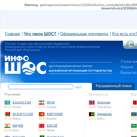
Warning
: getimagesize(/www/vhosts/115556/infoshos.ru/media/d41d8cd98f00
/www/vhosts/115556/i
Главная
Что такое ШОС?
Официальные документы
Кто есть кто
Портал создан при финансовой поддержке
Федерального агентства по печати и массовым коммуникациям
Российской Федерации
Расширенный поиск
Участники:
Наблюдатели:
Пар
КАЗАХСТАН
ИРАН
Монголия
00:22
Астана
22:52
Тегеран
02:22
Улан-Батор
22:5
БЕЛОРУССИЯ
КИРГИЗИЯ
Афганистан
21:22
Минск
00:22
Бишкек
22:52
Кабул
23:2
ИНДИЯ
КИТАЙ
23:52
Дели
02:22
Пекин
22:2