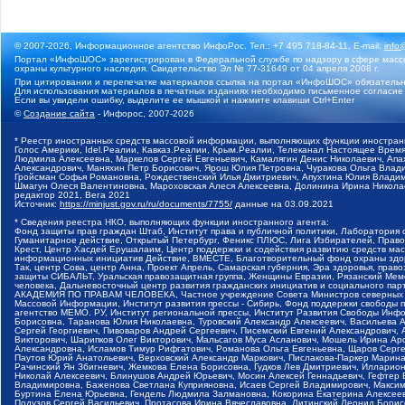
© 2007-2026, Информационное агентство ИнфоРос. Тел.: +7 495 718-84-11, E-mail:
info
Портал «ИнфоШОС» зарегистрирован в Федеральной службе по надзору в сфере массо
охраны культурного наследия. Свидетельство Эл № 77-31649 от 04 апреля 2008 г.
При цитировании и перепечатке материалов ссылка на портал «ИнфоШОС» обязательн
Для использования материалов в печатных изданиях необходимо письменное согласие
Если вы увидели ошибку, выделите ее мышкой и нажмите клавиши Ctrl+Enter
©
Создание сайта
- Инфорос, 2007-2026
* Реестр иностранных средств массовой информации, выполняющих функции иностранн
Голос Америки, Idel.Реалии, Кавказ.Реалии, Крым.Реалии, Телеканал Настоящее Время
Людмила Алексеевна, Маркелов Сергей Евгеньевич, Камалягин Денис Николаевич, Апах
Александрович, Маняхин Петр Борисович, Ярош Юлия Петровна, Чуракова Ольга Влади
Гройсман Софья Романовна, Рождественский Илья Дмитриевич, Апухтина Юлия Владимир
Шмагун Олеся Валентиновна, Мароховская Алеся Алексеевна, Долинина Ирина Никола
редактор 2021, Вега 2021
Источник:
https://minjust.gov.ru/ru/documents/7755/
данные на
03.09.2021
* Сведения реестра НКО, выполняющих функции иностранного агента:
Фонд защиты прав граждан Штаб, Институт права и публичной политики, Лаборатория
Гуманитарное действие, Открытый Петербург, Феникс ПЛЮС, Лига Избирателей, Правов
Крест, Центр Хасдей Ерушалаим, Центр поддержки и содействия развитию средств мас
информационных инициатив Действие, ВМЕСТЕ, Благотворительный фонд охраны здоров
Так, центр Сова, центр Анна, Проект Апрель, Самарская губерния, Эра здоровья, пр
защиты СИБАЛЬТ, Уральская правозащитная группа, Женщины Евразии, Рязанский Мемо
человека, Дальневосточный центр развития гражданских инициатив и социального пар
АКАДЕМИЯ ПО ПРАВАМ ЧЕЛОВЕКА, Частное учреждение Совета Министров северных стр
Массовой Информации, Институт развития прессы - Сибирь, Фонд поддержки свободы 
агентство МЕМО. РУ, Институт региональной прессы, Институт Развития Свободы Инф
Борисовна, Таранова Юлия Николаевна, Туровский Александр Алексеевич, Васильева 
Сергей Георгиевич, Пивоваров Андрей Сергеевич, Писемский Евгений Александрович,
Викторович, Шарипков Олег Викторович, Мальсагов Муса Асланович, Мошель Ирина Ар
Александровна, Исламов Тимур Рифгатович, Романова Ольга Евгеньевна, Щаров Серг
Паутов Юрий Анатольевич, Верховский Александр Маркович, Пислакова-Паркер Марина
Рачинский Ян Збигневич, Жемкова Елена Борисовна, Гудков Лев Дмитриевич, Иллари
Николай Алексеевич, Блинушов Андрей Юрьевич, Мосин Алексей Геннадьевич, Гефтер
Владимировна, Баженова Светлана Куприяновна, Исаев Сергей Владимирович, Максим
Буртина Елена Юрьевна, Гендель Людмила Залмановна, Кокорина Екатерина Алексеев
Подузов Сергей Васильевич, Протасова Ирина Вячеславовна, Литинский Леонид Борис