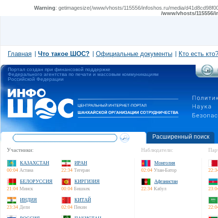
Warning
: getimagesize(/www/vhosts/115556/infoshos.ru/media/d41d8cd98f00b
/www/vhosts/115556/i
Главная
Что такое ШОС?
Официальные документы
Кто есть кто
Портал создан при финансовой поддержке
Федерального агентства по печати и массовым коммуникациям
Российской Федерации
Расширенный поиск
Участники:
Наблюдатели:
Пар
КАЗАХСТАН
ИРАН
Монголия
00:04
Астана
22:34
Тегеран
02:04
Улан-Батор
22:3
БЕЛОРУССИЯ
КИРГИЗИЯ
Афганистан
21:04
Минск
00:04
Бишкек
22:34
Кабул
23:0
ИНДИЯ
КИТАЙ
23:34
Дели
02:04
Пекин
22:0