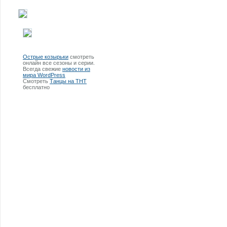
Острые козырьки
смотреть
онлайн все сезоны и серии.
Всегда свежие
новости из
мира WordPress
Смотреть
Танцы на ТНТ
бесплатно