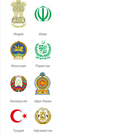
Индия
Иран
Монголия
Пакистан
Белорусия
Шри-Ланка
Турция
Афганистан