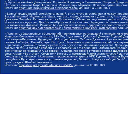
Добровольская Анна Дмитриевна, Королева Александра Евгеньевна, Смирнов Владими
Петрович, Полякова Мара Федоровна, Резник Генри Маркович, Захаров Герман Конста
Источник:
http://unro.minjust.ru/NKOForeignAgent.aspx
данные на
28.08.2021
* Единый федеральный список организаций, в том числе иностранных и международны
Высший военный Маджлисуль Шура, Конгресс народов Ичкерии и Дагестана, Аль-Каида, 
Движение Талибан, Исламская партия Туркестана, Общество социальных реформ, Общес
Исламское государство, Джабха аль-Нусра ли-Ахль аш-Шам, Народное ополчение имен
Чистопольский Джамаат, Рохнамо ба суи давлати исломи, Террористическое сообщест
Источник:
http://nac.gov.ru/terroristicheskie-i-ekstremistskie-organizacii-i-materialy.html
данные
* Перечень общественных объединений и религиозных организаций в отношении котор
Национал-большевистская партия, ВЕК РА, Рада земли Кубанской Духовно Родовой Де
Староверов-Инглингов, Нурджулар, К Богодержавию, Таблиги Джамаат, Русское наци
славян, Ат-Такфир Валь-Хиджра, Пит Буль, Национал-социалистическая рабочая парт
Череповца, Духовно-Родовая Держава Русь, Русское национальное единство, Древнер
Кровь и Честь, О свободе совести и о религиозных объединениях, Омская организаци
религиозная организация п. Боровский, Община Коренного Русского народа Щелковског
организация «Братство», Свидетели Иеговы, О противодействии экстремистской деяте
болельщиков «Фирма», Молодежная правозащитная группа МПГ, Курсом Правды и Единен
республика Русь, Арестантское уголовное единство, Башкорт, Нация и свобода, W.H.С
прав граждан, Штабы Навального
Источник:
https://minjust.gov.ru/ru/documents/7822/
данные на
06.08.2021