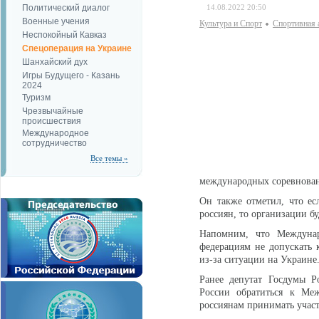
Политический диалог
14.08.2022 20:50
Военные учения
Культура и Спорт
Спортивная 
Неспокойный Кавказ
Спецоперация на Украине
Шанхайский дух
Игры Будущего - Казань
2024
Туризм
Чрезвычайные
происшествия
Международное
сотрудничество
Все темы »
международных соревнова
Он также отметил, что е
россиян, то организации б
Напомним, что Междуна
федерациям не допускать 
из-за ситуации на Украине
Ранее депутат Госдумы 
России обратиться к Меж
россиянам принимать участ