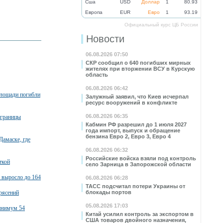
Cша
USD
Доллар
1
80.93
Eвропа
EUR
Евро
1
93.19
Официальный курс ЦБ России
Новости
06.08.2026 07:50
СКР сообщил о 640 погибших мирных
жителях при вторжении ВСУ в Курскую
область
06.08.2026 06:42
площади погибли
Залужный заявил, что Киев исчерпал
ресурс вооружений в конфликте
06.08.2026 06:35
 границы
Кабмин РФ разрешил до 1 июля 2027
года импорт, выпуск и обращение
бензина Евро 2, Евро 3, Евро 4
Дамаске, где
06.08.2026 06:32
Российские войска взяли под контроль
ткой
село Зарница в Запорожской области
 выросло до 164
06.08.2026 06:28
ТАСС подсчитал потери Украины от
рясений
блокады портов
05.08.2026 17:03
минимум 54
Китай усилил контроль за экспортом в
США товаров двойного назначения,