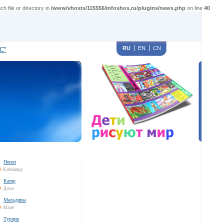
file or directory in
/www/vhosts/115556/infoshos.ru/plugins/news.php
on line
40
RU
EN
CN
С"
Непал
4
Катманду
Катар
4
Доха
Мальдивы
4
Мале
Турция