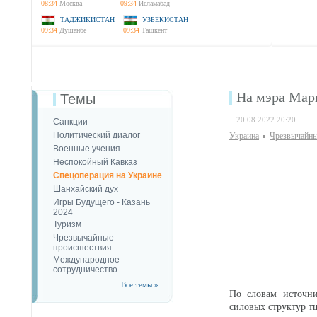
08:34
Москва
09:34
Исламабад
ТАДЖИКИСТАН
УЗБЕКИСТАН
09:34
Душанбе
09:34
Ташкент
На мэра Мар
Темы
20.08.2022 20:20
Санкции
Политический диалог
Украина
Чрезвычайны
Военные учения
Неспокойный Кавказ
Спецоперация на Украине
Шанхайский дух
Игры Будущего - Казань
2024
Туризм
Чрезвычайные
происшествия
Международное
сотрудничество
Все темы »
По словам источни
силовых структур т