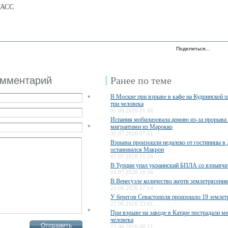
ТАСС
Поделиться…
омментарий
Ранее по теме
В Москве при взрыве в кафе на Кудринской 
*
три человека
01.08.2026 21:16
Испания мобилизовала армию из-за прорыва
*
мигрантами из Марокко
31.07.2026 07:01
Взрывы произошли недалеко от гостиницы в 
остановился Макрон
07.07.2026 11:24
В Турции упал украинский БПЛА со взрывча
01.07.2026 18:56
В Венесуэле количество жертв землетрясения
25.06.2026 17:14
У берегов Севастополя произошло 19 землет
22.06.2026 23:01
*
При взрыве на заводе в Катаре пострадали 
человека
22.06.2026 06:11