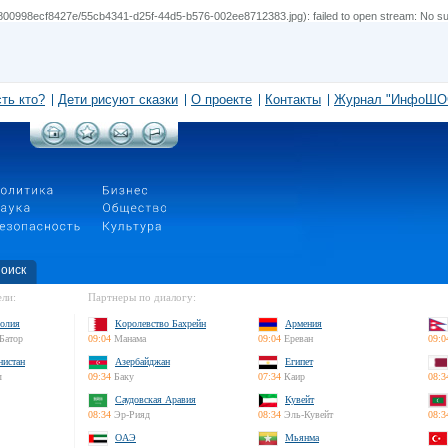
0998ecf8427e/55cb4341-d25f-44d5-b576-002ee8712383.jpg): failed to open stream: No such 
сть кто?
Дети рисуют сказки
О проекте
Контакты
Журнал "ИнфоШО
оиск
ли:
Партнеры по диалогу:
олия
Королевство Бахрейн
Армения
Батор
09:04
Манама
09:04
Ереван
09:0
нистан
Азербайджан
Египет
л
09:34
Баку
07:34
Каир
08:3
Саудовская Аравия
Кувейт
08:34
Эр-Рияд
08:34
Эль-Кувейт
08:3
ОАЭ
Мьянма