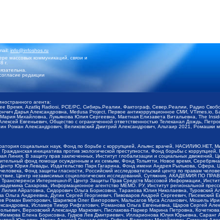
mail:
info@infoshos.ru
ре массовых коммуникаций, связи и
8 г.
язательна.
согласие редакции
иностранного агента:
щее Время, Azatliq Radiosi, PCE/PC, Сибирь.Реалии, Фактограф, Север.Реалии, Радио Св
ончич Дарья Александровна, Medusa Project, Первое антикоррупционное СМИ, VTimes.io, 
ария Михайловна, Лукьянова Юлия Сергеевна, Маетная Елизавета Витальевна, The Insid
ексей Евгеньевич, Общество с ограниченной ответственностью Телеканал Дождь, Петров 
н Роман Александрович, Великовский Дмитрий Александрович, Альтаир 2021, Ромашки мо
оратория социальных наук, Фонд по борьбе с коррупцией, Альянс врачей, НАСИЛИЮ.НЕТ, 
Гражданская инициатива против экологической преступности, Фонд борьбы с коррупцией,
чая Линия, В защиту прав заключенных, Институт глобализации и социальных движений,
тельный фонд помощи осужденным и их семьям, Фонд Тольятти, Новое время, Серебряная т
Центр Юрия Левады, Издательство Парк Гагарина, Фонд имени Андрея Рылькова, Сфера, 
еловека, Фонд защиты гласности, Российский исследовательский центр по правам челове
йствие, Центр независимых социологических исследований, Сутяжник, АКАДЕМИЯ ПО ПР
р Трансперенси Интернешнл-Р, Центр Защиты Прав Средств Массовой Информации, Институ
 академика Сахарова, Информационное агентство МЕМО. РУ, Институт региональной пресс
Лилия Айратовна, Сидорович Ольга Борисовна, Таранова Юлия Николаевна, Туровский Ал
а Ольга Андреевна, Дугин Сергей Георгиевич, Пивоваров Андрей Сергеевич, Писемский Е
в Роман Викторович, Шарипков Олег Викторович, Мальсагов Муса Асланович, Мошель Ири
ександровна, Исламов Тимур Рифгатович, Романова Ольга Евгеньевна, Щаров Сергей Але
льевич, Верховский Александр Маркович, Пислакова-Паркер Марина Петровна, Кочеткова
, Жемкова Елена Борисовна, Гудков Лев Дмитриевич, Илларионова Юлия Юрьевна, Саранг
Андрей Юрьевич, Мосин Алексей Геннадьевич, Гефтер Валентин Михайлович, Симонов Але