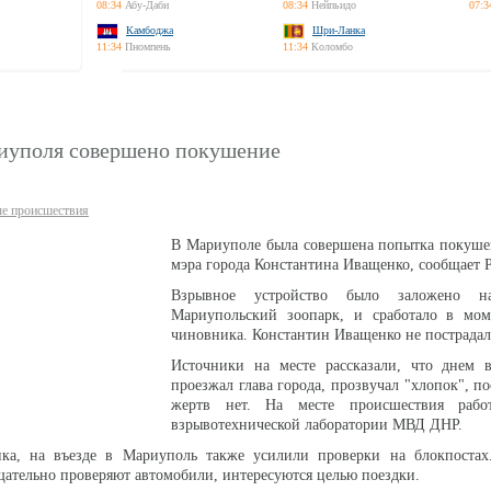
08:34
Абу-Даби
08:34
Нейпьидо
07:3
Камбоджа
Шри-Ланка
11:34
Пномпень
11:34
Коломбо
иуполя совершено покушение
е происшествия
В Мариуполе была совершена попытка покуше
мэра города Константина Иващенко, сообщает 
Взрывное устройство было заложено н
Мариупольский зоопарк, и сработало в мом
чиновника. Константин Иващенко не пострадал
Источники на месте рассказали, что днем в
проезжал глава города, прозвучал "хлопок", п
жертв нет. На месте происшествия рабо
взрывотехнической лаборатории МВД ДНР.
ка, на въезде в Мариуполь также усилили проверки на блокпостах
щательно проверяют автомобили, интересуются целью поездки.