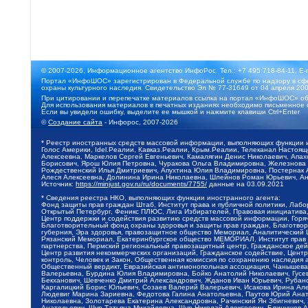
© 2007-2026, Информационное агентство ИнфоРос. Тел.: +7 495 718-84-11, E-
Портал «ИнфоШОС» зарегистрирован в Федеральной службе по надзору в сфе
охраны культурного наследия. Свидетельство Эл № 77-31649 от 04 апреля 200
При цитировании и перепечатке материалов ссылка на портал «ИнфоШОС» об
Для использования материалов в печатных изданиях необходимо письменное 
Если вы увидели ошибку, выделите ее мышкой и нажмите клавиши Ctrl+Enter
©
Создание сайта
- Инфорос, 2007-2026
* Реестр иностранных средств массовой информации, выполняющих функции 
Голос Америки, Idel.Реалии, Кавказ.Реалии, Крым.Реалии, Телеканал Настоя
Алексеевна, Маркелов Сергей Евгеньевич, Камалягин Денис Николаевич, Апах
Борисович, Ярош Юлия Петровна, Чуракова Ольга Владимировна, Железнова М
Рождественский Илья Дмитриевич, Апухтина Юлия Владимировна, Постернак Ал
Алеся Алексеевна, Долинина Ирина Николаевна, Шлейнов Роман Юрьевич, Ани
Источник:
https://minjust.gov.ru/ru/documents/7755/
данные на
03.09.2021
* Сведения реестра НКО, выполняющих функции иностранного агента:
Фонд защиты прав граждан Штаб, Институт права и публичной политики, Лаб
Открытый Петербург, Феникс ПЛЮС, Лига Избирателей, Правовая инициатива, 
Центр поддержки и содействия развитию средств массовой информации, Горя
Благотворительный фонд охраны здоровья и защиты прав граждан, Благотвори
губерния, Эра здоровья, правозащитное общество Мемориал, Аналитический 
Рязанский Мемориал, Екатеринбургское общество МЕМОРИАЛ, Институт прав ч
партнерства, Пермский региональный правозащитный центр, Гражданское де
Центр развития некоммерческих организаций, Гражданское содействие, Цент
контроль, Человек и Закон, Общественная комиссия по сохранению наследия
Общественный вердикт, Евразийская антимонопольная ассоциация, Чанышева 
Валерьевна, Бурдина Юлия Владимировна, Бойко Анатолий Николаевич, Гусев
Бекханович, Шевченко Дмитрий Александрович, Жданов Иван Юрьевич, Рубано
Каргалицкий Борис Юльевич, Созаев Валерий Валерьевич, Исакова Ирина Ал
Людевиг Марина Зариевна, Федотова Галина Анатольевна, Паутов Юрий Анато
Николаевна, Золотарева Екатерина Александровна, Рачинский Ян Збигневич
Анатольевич, Щур Татьяна Михайловна, Щур Николай Алексеевич, Блинушов 