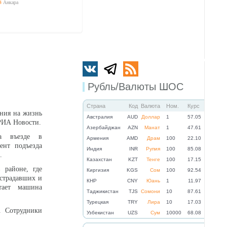
4
Анкара
Рубль/Валюты ШОС
Страна
Код
Валюта
Ном.
Курс
ния на жизнь
Австралия
AUD
Доллар
1
57.05
РИА Новости.
Азербайджан
AZN
Манат
1
47.61
а въезде в
Армения
AMD
Драм
100
22.10
ент подъезда
Индия
INR
Рупия
100
85.08
.
Казахстан
KZT
Тенге
100
17.15
 районе, где
Киргизия
KGS
Сом
100
92.54
острадавших и
КНР
CNY
Юань
1
11.97
тает машина
Таджикистан
TJS
Сомони
10
87.61
Турецкая
TRY
Лира
10
17.03
. Сотрудники
Узбекистан
UZS
Сум
10000
68.08