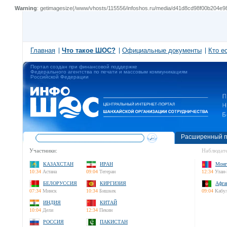
Warning
: getimagesize(/www/vhosts/115556/infoshos.ru/media/d41d8cd98f00b204e980
Главная
Что такое ШОС?
Официальные документы
Кто е
Портал создан при финансовой поддержке
Федерального агентства по печати и массовым коммуникациям
Российской Федерации
Расширенный п
Участники:
Наблюдате
КАЗАХСТАН
ИРАН
Монг
10:34
Астана
09:04
Тегеран
12:34
Улан-
БЕЛОРУССИЯ
КИРГИЗИЯ
Афга
07:34
Минск
10:34
Бишкек
09:04
Кабу
ИНДИЯ
КИТАЙ
10:04
Дели
12:34
Пекин
РОССИЯ
ПАКИСТАН