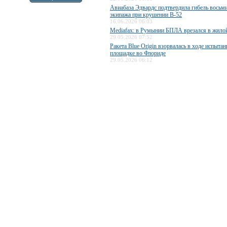
Авиабаза Эдвардс подтвердила гибель восьм
экипажа при крушении B-52
16.06.2026 06:03
Mediafax: в Румынии БПЛА врезался в жило
29.05.2026 07:52
Ракета Blue Origin взорвалась в ходе испытан
площадке во Флориде
29.05.2026 06:12