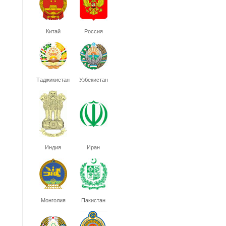
Китай
Россия
Таджикистан
Узбекистан
Индия
Иран
Монголия
Пакистан