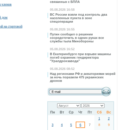
связанных с БПЛА
и членов
05.08.2026 16:58
ВС России взяли под контроль два
й дом
населенных пункта в зоне
спецоперации
ий на стартовой
05.08.2026 16:55
Путин сообщил о решении
сосредоточить в одних руках все
службы тыла Минобороны
05.08.2026 16:52
В Екатеринбурге при взрыве машины
погиб охранник гендиректора
"Уралдронзавода"
05.08.2026 08:52
Над регионами РФ и акваториями морей
за ночь поразили 475 украинских
дронов
Пн
Вт
Ср
Чт
Пт
Сб
Вс
1
2
3
4
5
6
7
8
9