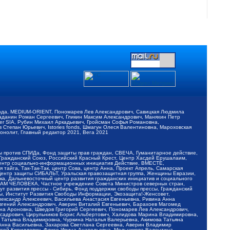
обода, MEDIUM-ORIENT, Пономарев Лев Александрович, Савицкая Людмила
Баданин Роман Сергеевич, Гликин Максим Александрович, Маняхин Петр
er SIA, Рубин Михаил Аркадьевич, Гройсман Софья Романовна,
Степан Юрьевич, Istories fonds, Шмагун Олеся Валентиновна, Мароховская
нолит, Главный редактор 2021, Вега 2021
Мы против СПИДа, Фонд защиты прав граждан, СВЕЧА, Гуманитарное действие,
 Гражданский Союз, Российский Красный Крест, Центр Хасдей Ерушалаим,
 Центр социально-информационных инициатив Действие, ВМЕСТЕ,
айга, Так-Так-Так, центр Сова, центр Анна, Проект Апрель, Самарская
Центр защиты СИБАЛЬТ, Уральская правозащитная группа, Женщины Евразии,
ка, Дальневосточный центр развития гражданских инициатив и социального
АВАМ ЧЕЛОВЕКА, Частное учреждение Совета Министров северных стран,
т развития прессы - Сибирь, Фонд поддержки свободы прессы, Гражданский
ы, Институт Развития Свободы Информации, Экозащита!-Женсовет,
ександр Алексеевич, Васильева Анастасия Евгеньевна, Ривина Анна
вгений Александрович, Аверин Виталий Евгеньевич, Барахоев Магомед
на Ароновна, Шведов Григорий Сергеевич, Пономарев Лев Александрович,
ксадрович, Цирульников Борис Альбертович, Халидова Марина Владимировна,
 Татьяна Владимировна, Чуркина Наталья Валерьевна, Акимова Татьяна
 Анна Васильевна, Захарова Светлана Сергеевна, Аверин Владимир
ксей Кириллович, Флиге Ирина Анатольевна, Мельникова Валентина