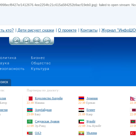
98ecf8427e/1412676.4ee2254fc21c615a584252b9acf19eb0.jpg): failed to open stream: No su
сть кто?
Дети рисуют сказки
О проекте
Контакты
Журнал "ИнфоШО
оиск
ли:
Партнеры по диалогу:
олия
Королевство Бахрейн
Армения
Батор
22:39
Манама
22:39
Ереван
22:3
нистан
Азербайджан
Египет
л
23:09
Баку
21:09
Каир
22:0
Саудовская Аравия
Кувейт
22:09
Эр-Рияд
22:09
Эль-Кувейт
22:0
ОАЭ
Мьянма