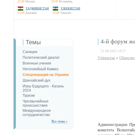
22:09
Москва
23:09
Исламабад
ТАДЖИКИСТАН
УЗБЕКИСТАН
23:09
Душанбе
23:09
Ташкент
4-й форум 
Темы
21.08.2022 18:57
Санкции
Политический диалог
Узбекистан
Общество
Военные учения
Неспокойный Кавказ
Спецоперация на Украине
Шанхайский дух
Игры Будущего - Казань
2024
Туризм
Чрезвычайные
происшествия
Международное
сотрудничество
Все темы »
Администрации Пре
комитета Всекитай