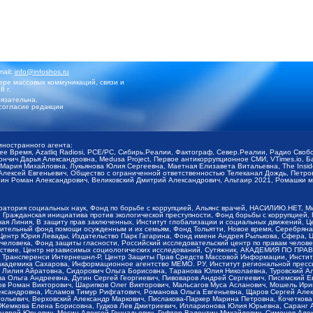
mail:
info@infoshos.ru
ре массовых коммуникаций, связи и
8 г.
язательна.
согласие редакции
иностранного агента:
щее Время, Azatliq Radiosi, PCE/PC, Сибирь.Реалии, Фактограф, Север.Реалии, Радио Св
ончич Дарья Александровна, Medusa Project, Первое антикоррупционное СМИ, VTimes.io, 
ария Михайловна, Лукьянова Юлия Сергеевна, Маетная Елизавета Витальевна, The Insid
ексей Евгеньевич, Общество с ограниченной ответственностью Телеканал Дождь, Петров 
н Роман Александрович, Великовский Дмитрий Александрович, Альтаир 2021, Ромашки мо
оратория социальных наук, Фонд по борьбе с коррупцией, Альянс врачей, НАСИЛИЮ.НЕТ, 
Гражданская инициатива против экологической преступности, Фонд борьбы с коррупцией,
чая Линия, В защиту прав заключенных, Институт глобализации и социальных движений,
тельный фонд помощи осужденным и их семьям, Фонд Тольятти, Новое время, Серебряная т
Центр Юрия Левады, Издательство Парк Гагарина, Фонд имени Андрея Рылькова, Сфера, 
еловека, Фонд защиты гласности, Российский исследовательский центр по правам челове
йствие, Центр независимых социологических исследований, Сутяжник, АКАДЕМИЯ ПО ПР
р Трансперенси Интернешнл-Р, Центр Защиты Прав Средств Массовой Информации, Институ
 академика Сахарова, Информационное агентство МЕМО. РУ, Институт региональной пресс
Лилия Айратовна, Сидорович Ольга Борисовна, Таранова Юлия Николаевна, Туровский Ал
а Ольга Андреевна, Дугин Сергей Георгиевич, Пивоваров Андрей Сергеевич, Писемский Е
в Роман Викторович, Шарипков Олег Викторович, Мальсагов Муса Асланович, Мошель Ири
ександровна, Исламов Тимур Рифгатович, Романова Ольга Евгеньевна, Щаров Сергей Але
льевич, Верховский Александр Маркович, Пислакова-Паркер Марина Петровна, Кочеткова
, Жемкова Елена Борисовна, Гудков Лев Дмитриевич, Илларионова Юлия Юрьевна, Саранг
Андрей Юрьевич, Мосин Алексей Геннадьевич, Гефтер Валентин Михайлович, Симонов Але