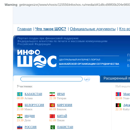
Warning
: getimagesize(/www/vhosts/115556/infoshos.ru/media/d41d8cd98f00b204e98009
Главная
Что такое ШОС?
Официальные документы
Кто е
Портал создан при финансовой поддержке
Федерального агентства по печати и массовым коммуникациям
Российской Федерации
Расширенный п
Участники:
Наблюдате
КАЗАХСТАН
ИРАН
Монг
00:09
Астана
22:39
Тегеран
02:09
Улан-
БЕЛОРУССИЯ
КИРГИЗИЯ
Афга
21:09
Минск
00:09
Бишкек
22:39
Кабу
ИНДИЯ
КИТАЙ
23:39
Дели
02:09
Пекин
РОССИЯ
ПАКИСТАН