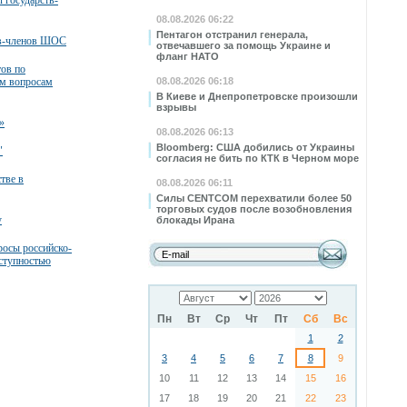
 государств-
08.08.2026 06:22
Пентагон отстранил генерала,
тв-членов ШОС
отвечавшего за помощь Украине и
фланг НАТО
тов по
м вопросам
08.08.2026 06:18
В Киеве и Днепропетровске произошли
взрывы
»
08.08.2026 06:13
Bloomberg: США добились от Украины
"
согласия не бить по КТК в Черном море
тве в
08.08.2026 06:11
Силы CENTCOM перехватили более 50
торговых судов после возобновления
у
блокады Ирана
росы российско-
еступностью
Пн
Вт
Ср
Чт
Пт
Сб
Вс
1
2
3
4
5
6
7
8
9
10
11
12
13
14
15
16
17
18
19
20
21
22
23