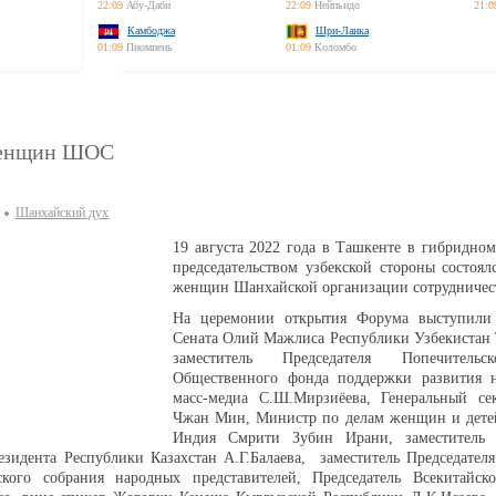
22:09
Абу-Даби
22:09
Нейпьидо
21:0
Камбоджа
Шри-Ланка
01:09
Пномпень
01:09
Коломбо
женщин ШОС
Шанхайский дух
19 августа 2022 года в Ташкенте в гибридно
председательством узбекской стороны состоя
женщин Шанхайской организации сотрудничес
На церемонии открытия Форума выступили 
Сената Олий Мажлиса Республики Узбекистан 
заместитель Председателя Попечительс
Общественного фонда поддержки развития 
масс-медиа С.Ш.Мирзиёева, Генеральный с
Чжан Мин, Министр по делам женщин и дете
Индия Смрити Зубин Ирани, заместитель 
зидента Республики Казахстан А.Г.Балаева, заместитель Председател
ского собрания народных представителей, Председатель Всекитайск