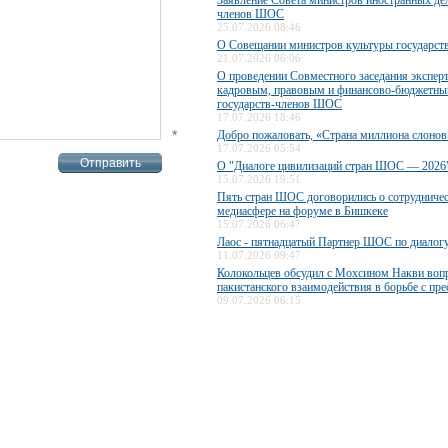
Заявление Совета министров иностранных дел
членов ШОС
25.07.2026 08:46
О Совещании министров культуры государс
21.07.2026 06:06
О проведении Совместного заседания экспер
кадровым, правовым и финансово-бюджетны
государств-членов ШОС
17.07.2026 18:46
*
Добро пожаловать, «Страна миллиона слонов
17.07.2026 05:54
О "Диалоге цивилизаций стран ШОС — 2026
15.07.2026 19:51
Пять стран ШОС договорились о сотрудничес
медиасфере на форуме в Бишкеке
15.07.2026 06:47
Лаос - пятнадцатый Партнер ШОС по диалог
11.07.2026 09:47
Колокольцев обсудил с Мохсином Накви воп
пакистанского взаимодействия в борьбе с пр
09.07.2026 06:15