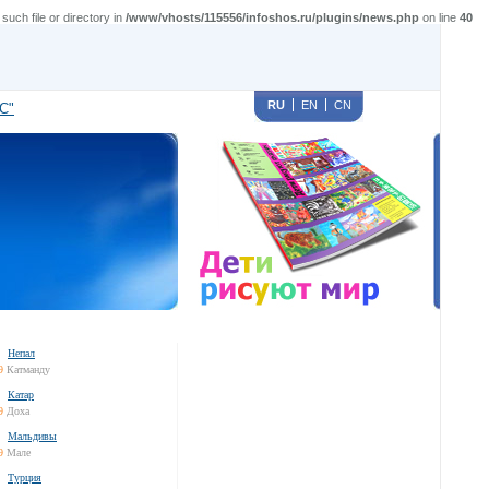
ch file or directory in
/www/vhosts/115556/infoshos.ru/plugins/news.php
on line
40
RU
EN
CN
С"
Непал
9
Катманду
Катар
9
Доха
Мальдивы
9
Мале
Турция