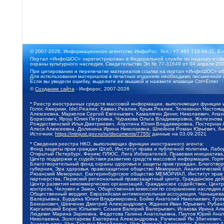
© 2007-2026, Информационное агентство ИнфоРос. Тел.: +7 495 718-84-11, E-
Портал «ИнфоШОС» зарегистрирован в Федеральной службе по надзору в сфе
охраны культурного наследия. Свидетельство Эл № 77-31649 от 04 апреля 200
При цитировании и перепечатке материалов ссылка на портал «ИнфоШОС» об
Для использования материалов в печатных изданиях необходимо письменное 
Если вы увидели ошибку, выделите ее мышкой и нажмите клавиши Ctrl+Enter
©
Создание сайта
- Инфорос, 2007-2026
* Реестр иностранных средств массовой информации, выполняющих функции 
Голос Америки, Idel.Реалии, Кавказ.Реалии, Крым.Реалии, Телеканал Настоя
Алексеевна, Маркелов Сергей Евгеньевич, Камалягин Денис Николаевич, Апах
Борисович, Ярош Юлия Петровна, Чуракова Ольга Владимировна, Железнова М
Рождественский Илья Дмитриевич, Апухтина Юлия Владимировна, Постернак Ал
Алеся Алексеевна, Долинина Ирина Николаевна, Шлейнов Роман Юрьевич, Ани
Источник:
https://minjust.gov.ru/ru/documents/7755/
данные на
03.09.2021
* Сведения реестра НКО, выполняющих функции иностранного агента:
Фонд защиты прав граждан Штаб, Институт права и публичной политики, Лаб
Открытый Петербург, Феникс ПЛЮС, Лига Избирателей, Правовая инициатива, 
Центр поддержки и содействия развитию средств массовой информации, Горя
Благотворительный фонд охраны здоровья и защиты прав граждан, Благотвори
губерния, Эра здоровья, правозащитное общество Мемориал, Аналитический 
Рязанский Мемориал, Екатеринбургское общество МЕМОРИАЛ, Институт прав ч
партнерства, Пермский региональный правозащитный центр, Гражданское де
Центр развития некоммерческих организаций, Гражданское содействие, Цент
контроль, Человек и Закон, Общественная комиссия по сохранению наследия
Общественный вердикт, Евразийская антимонопольная ассоциация, Чанышева 
Валерьевна, Бурдина Юлия Владимировна, Бойко Анатолий Николаевич, Гусев
Бекханович, Шевченко Дмитрий Александрович, Жданов Иван Юрьевич, Рубано
Каргалицкий Борис Юльевич, Созаев Валерий Валерьевич, Исакова Ирина Ал
Людевиг Марина Зариевна, Федотова Галина Анатольевна, Паутов Юрий Анато
Николаевна, Золотарева Екатерина Александровна, Рачинский Ян Збигневич
Анатольевич, Щур Татьяна Михайловна, Щур Николай Алексеевич, Блинушов 