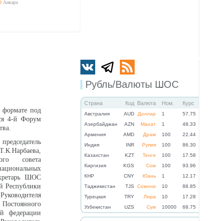
9
Анкара
Рубль/Валюты ШОС
Страна
Код
Валюта
Ном.
Курс
м формате под
Австралия
AUD
Доллар
1
57.75
лся 4-й Форум
Азербайджан
AZN
Манат
1
48.33
тва.
Армения
AMD
Драм
100
22.44
председатель
Индия
INR
Рупия
100
86.30
Т.К.Нарбаева,
Казахстан
KZT
Тенге
100
17.58
кого совета
Киргизия
KGS
Сом
100
93.96
национальных
КНР
CNY
Юань
1
12.17
екретарь ШОС
й Республики
Таджикистан
TJS
Сомони
10
88.85
Руководителя
Турецкая
TRY
Лира
10
17.28
я Постоянного
Узбекистан
UZS
Сум
10000
68.75
ой федерации