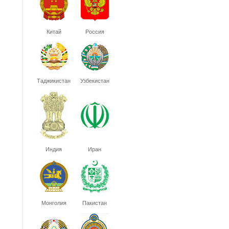
Китай
Россия
Таджикистан
Узбекистан
Индия
Иран
Монголия
Пакистан