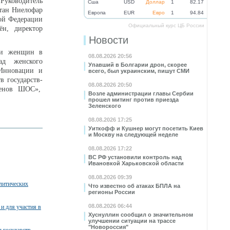
Руководитель
Cша
USD
Доллар
1
82.17
тан Ниелофар
Eвропа
EUR
Евро
1
94.84
кой Федерации
Официальный курс ЦБ России
ён, директор
Новости
оли женщин в
08.08.2026 20:56
ад женского
Упавший в Болгарии дрон, скорее
«Инновации и
всего, был украинским, пишут СМИ
в государств-
08.08.2026 20:50
ленов ШОС»,
Возле администрации главы Сербии
прошел митинг против приезда
Зеленского
08.08.2026 17:25
Уиткофф и Кушнер могут посетить Киев
и Москву на следующей неделе
08.08.2026 17:22
ВС РФ установили контроль над
Ивановкой Харьковской области
08.08.2026 09:39
литических
Что известно об атаках БПЛА на
регионы России
08.08.2026 06:44
и для участия в
Хуснуллин сообщил о значительном
улучшении ситуации на трассе
"Новороссия"