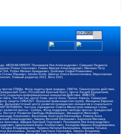
обода, MEDIUM-ORIENT, Пономарев Лев Александрович, Савицкая Людмила
Баданин Роман Сергеевич, Гликин Максим Александрович, Маняхин Петр
er SIA, Рубин Михаил Аркадьевич, Гройсман Софья Романовна,
Степан Юрьевич, Istories fonds, Шмагун Олеся Валентиновна, Мароховская
нолит, Главный редактор 2021, Вега 2021
Мы против СПИДа, Фонд защиты прав граждан, СВЕЧА, Гуманитарное действие,
 Гражданский Союз, Российский Красный Крест, Центр Хасдей Ерушалаим,
 Центр социально-информационных инициатив Действие, ВМЕСТЕ,
айга, Так-Так-Так, центр Сова, центр Анна, Проект Апрель, Самарская
Центр защиты СИБАЛЬТ, Уральская правозащитная группа, Женщины Евразии,
ка, Дальневосточный центр развития гражданских инициатив и социального
АВАМ ЧЕЛОВЕКА, Частное учреждение Совета Министров северных стран,
т развития прессы - Сибирь, Фонд поддержки свободы прессы, Гражданский
ы, Институт Развития Свободы Информации, Экозащита!-Женсовет,
ександр Алексеевич, Васильева Анастасия Евгеньевна, Ривина Анна
вгений Александрович, Аверин Виталий Евгеньевич, Барахоев Магомед
на Ароновна, Шведов Григорий Сергеевич, Пономарев Лев Александрович,
ксадрович, Цирульников Борис Альбертович, Халидова Марина Владимировна,
 Татьяна Владимировна, Чуркина Наталья Валерьевна, Акимова Татьяна
 Анна Васильевна, Захарова Светлана Сергеевна, Аверин Владимир
ксей Кириллович, Флиге Ирина Анатольевна, Мельникова Валентина