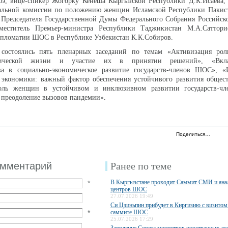
 вице-спикер Жогорку Кенеша Кыргызской Республики Д.К.Исаева, 
льной комиссии по положению женщин Исламской Республики Пакис
ь Председателя Государственной Думы Федерального Собрания Российс
меститель Премьер-министра Республики Таджикистан М.А.Саттори
ипломатии ШОС в Республике Узбекистан К.К.Собиров.
состоялись пять пленарных заседаний по темам «Активизация р
итической жизни и участие их в принятии решений», «Вкл
ва в социально-экономическое развитие государств-членов ШОС», 
 экономики: важный фактор обеспечения устойчивого развития общест
ль женщин в устойчивом и инклюзивном развитии государств-ч
 преодоление вызовов пандемии».
Поделиться…
омментарий
Ранее по теме
В Кыргызстане проходит Саммит СМИ и ана
*
центров ШОС
27.07.2026 19:49
Си Цзиньпин прибудет в Киргизию с визитом 
*
саммите ШОС
25.07.2026 17:29