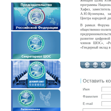
женщин Шэнь Юэюэ,
программы Национа
Хафиз, заместител
А.Ю.Кузнецова, за
Центра народной д
В рамках Форума 
общественно-пол
предпринимательст
развитие цифровой
членов ШОС», «Ро
«Гендерный вклад в
Оставить к
Имя
Фамилия
E-mail