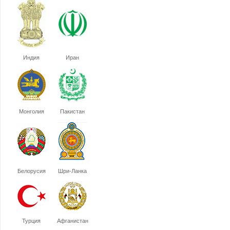
Индия
Иран
Монголия
Пакистан
Белорусия
Шри-Ланка
Турция
Афганистан