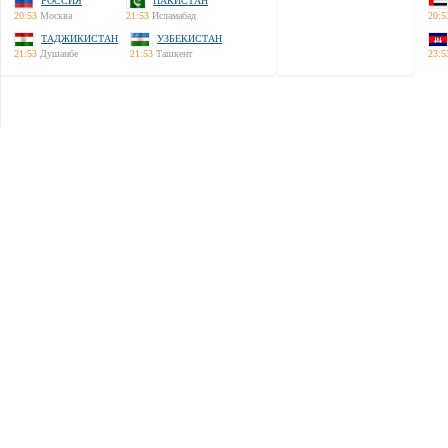
РОССИЯ
ПАКИСТАН
20:53
Москва
21:53
Исламабад
20:5
ТАДЖИКИСТАН
УЗБЕКИСТАН
21:53
Душанбе
21:53
Ташкент
23:5