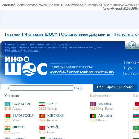
Warning
: getimagesize(/www/vhosts/115556/infoshos.ru/media/d41d8cd98f00b204e9800998e
/www/vhosts/115556/i
Главная
Что такое ШОС?
Официальные документы
Кто есть кто
Портал создан при финансовой поддержке
Федерального агентства по печати и массовым коммуникациям
Российской Федерации
Расширенный поиск
Участники:
Наблюдатели:
Пар
КАЗАХСТАН
ИРАН
Монголия
22:53
Астана
21:23
Тегеран
00:53
Улан-Батор
21:2
БЕЛОРУССИЯ
КИРГИЗИЯ
Афганистан
19:53
Минск
22:53
Бишкек
21:23
Кабул
21:5
ИНДИЯ
КИТАЙ
22:23
Дели
00:53
Пекин
20:5