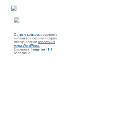
Острые козырьки
смотреть
онлайн все сезоны и серии.
Всегда свежие
новости из
мира WordPress
Смотреть
Танцы на ТНТ
бесплатно