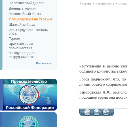
Политический диалог
Украина
Безопаcность
Спецо
Военные учения
Неспокойный Кавказ
Спецоперация на Украине
Шанхайский дух
Игры Будущего - Казань
2024
Туризм
Чрезвычайные
происшествия
Международное
сотрудничество
Все темы »
наступление в районе ато
большого количества тяжел
Рогов подчеркнул, что, п
линии боевого соприкосно
Запорожская АЭС, располож
последнее время она посто