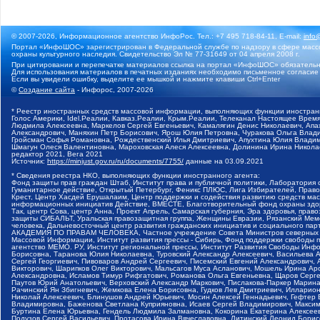
© 2007-2026, Информационное агентство ИнфоРос. Тел.: +7 495 718-84-11, E-mail:
info
Портал «ИнфоШОС» зарегистрирован в Федеральной службе по надзору в сфере массо
охраны культурного наследия. Свидетельство Эл № 77-31649 от 04 апреля 2008 г.
При цитировании и перепечатке материалов ссылка на портал «ИнфоШОС» обязательн
Для использования материалов в печатных изданиях необходимо письменное согласие
Если вы увидели ошибку, выделите ее мышкой и нажмите клавиши Ctrl+Enter
©
Создание сайта
- Инфорос, 2007-2026
* Реестр иностранных средств массовой информации, выполняющих функции иностранн
Голос Америки, Idel.Реалии, Кавказ.Реалии, Крым.Реалии, Телеканал Настоящее Время
Людмила Алексеевна, Маркелов Сергей Евгеньевич, Камалягин Денис Николаевич, Апах
Александрович, Маняхин Петр Борисович, Ярош Юлия Петровна, Чуракова Ольга Влади
Гройсман Софья Романовна, Рождественский Илья Дмитриевич, Апухтина Юлия Владимир
Шмагун Олеся Валентиновна, Мароховская Алеся Алексеевна, Долинина Ирина Никола
редактор 2021, Вега 2021
Источник:
https://minjust.gov.ru/ru/documents/7755/
данные на
03.09.2021
* Сведения реестра НКО, выполняющих функции иностранного агента:
Фонд защиты прав граждан Штаб, Институт права и публичной политики, Лаборатория
Гуманитарное действие, Открытый Петербург, Феникс ПЛЮС, Лига Избирателей, Правов
Крест, Центр Хасдей Ерушалаим, Центр поддержки и содействия развитию средств мас
информационных инициатив Действие, ВМЕСТЕ, Благотворительный фонд охраны здоров
Так, центр Сова, центр Анна, Проект Апрель, Самарская губерния, Эра здоровья, пр
защиты СИБАЛЬТ, Уральская правозащитная группа, Женщины Евразии, Рязанский Мемо
человека, Дальневосточный центр развития гражданских инициатив и социального пар
АКАДЕМИЯ ПО ПРАВАМ ЧЕЛОВЕКА, Частное учреждение Совета Министров северных стр
Массовой Информации, Институт развития прессы - Сибирь, Фонд поддержки свободы 
агентство МЕМО. РУ, Институт региональной прессы, Институт Развития Свободы Инф
Борисовна, Таранова Юлия Николаевна, Туровский Александр Алексеевич, Васильева 
Сергей Георгиевич, Пивоваров Андрей Сергеевич, Писемский Евгений Александрович,
Викторович, Шарипков Олег Викторович, Мальсагов Муса Асланович, Мошель Ирина Ар
Александровна, Исламов Тимур Рифгатович, Романова Ольга Евгеньевна, Щаров Серг
Паутов Юрий Анатольевич, Верховский Александр Маркович, Пислакова-Паркер Марина
Рачинский Ян Збигневич, Жемкова Елена Борисовна, Гудков Лев Дмитриевич, Иллари
Николай Алексеевич, Блинушов Андрей Юрьевич, Мосин Алексей Геннадьевич, Гефтер
Владимировна, Баженова Светлана Куприяновна, Исаев Сергей Владимирович, Максим
Буртина Елена Юрьевна, Гендель Людмила Залмановна, Кокорина Екатерина Алексеев
Подузов Сергей Васильевич, Протасова Ирина Вячеславовна, Литинский Леонид Борис