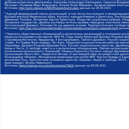
Добровольская Анна Дмитриевна, Королева Александра Евгеньевна, Смирнов Владими
Петрович, Полякова Мара Федоровна, Резник Генри Маркович, Захаров Герман Конста
Источник:
http://unro.minjust.ru/NKOForeignAgent.aspx
данные на
28.08.2021
* Единый федеральный список организаций, в том числе иностранных и международны
Высший военный Маджлисуль Шура, Конгресс народов Ичкерии и Дагестана, Аль-Каида, 
Движение Талибан, Исламская партия Туркестана, Общество социальных реформ, Общес
Исламское государство, Джабха аль-Нусра ли-Ахль аш-Шам, Народное ополчение имен
Чистопольский Джамаат, Рохнамо ба суи давлати исломи, Террористическое сообщест
Источник:
http://nac.gov.ru/terroristicheskie-i-ekstremistskie-organizacii-i-materialy.html
данные
* Перечень общественных объединений и религиозных организаций в отношении котор
Национал-большевистская партия, ВЕК РА, Рада земли Кубанской Духовно Родовой Де
Староверов-Инглингов, Нурджулар, К Богодержавию, Таблиги Джамаат, Русское наци
славян, Ат-Такфир Валь-Хиджра, Пит Буль, Национал-социалистическая рабочая парт
Череповца, Духовно-Родовая Держава Русь, Русское национальное единство, Древнер
Кровь и Честь, О свободе совести и о религиозных объединениях, Омская организаци
религиозная организация п. Боровский, Община Коренного Русского народа Щелковског
организация «Братство», Свидетели Иеговы, О противодействии экстремистской деяте
болельщиков «Фирма», Молодежная правозащитная группа МПГ, Курсом Правды и Единен
республика Русь, Арестантское уголовное единство, Башкорт, Нация и свобода, W.H.С
прав граждан, Штабы Навального
Источник:
https://minjust.gov.ru/ru/documents/7822/
данные на
06.08.2021