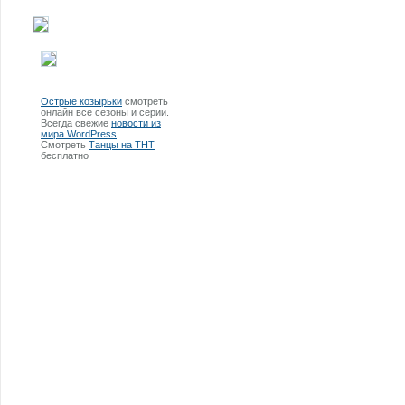
Острые козырьки
смотреть
онлайн все сезоны и серии.
Всегда свежие
новости из
мира WordPress
Смотреть
Танцы на ТНТ
бесплатно