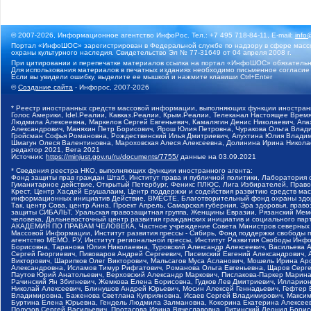
© 2007-2026, Информационное агентство ИнфоРос. Тел.: +7 495 718-84-11, E-mail:
info
Портал «ИнфоШОС» зарегистрирован в Федеральной службе по надзору в сфере массо
охраны культурного наследия. Свидетельство Эл № 77-31649 от 04 апреля 2008 г.
При цитировании и перепечатке материалов ссылка на портал «ИнфоШОС» обязательн
Для использования материалов в печатных изданиях необходимо письменное согласие
Если вы увидели ошибку, выделите ее мышкой и нажмите клавиши Ctrl+Enter
©
Создание сайта
- Инфорос, 2007-2026
* Реестр иностранных средств массовой информации, выполняющих функции иностранн
Голос Америки, Idel.Реалии, Кавказ.Реалии, Крым.Реалии, Телеканал Настоящее Время
Людмила Алексеевна, Маркелов Сергей Евгеньевич, Камалягин Денис Николаевич, Апах
Александрович, Маняхин Петр Борисович, Ярош Юлия Петровна, Чуракова Ольга Влади
Гройсман Софья Романовна, Рождественский Илья Дмитриевич, Апухтина Юлия Владимир
Шмагун Олеся Валентиновна, Мароховская Алеся Алексеевна, Долинина Ирина Никола
редактор 2021, Вега 2021
Источник:
https://minjust.gov.ru/ru/documents/7755/
данные на
03.09.2021
* Сведения реестра НКО, выполняющих функции иностранного агента:
Фонд защиты прав граждан Штаб, Институт права и публичной политики, Лаборатория
Гуманитарное действие, Открытый Петербург, Феникс ПЛЮС, Лига Избирателей, Правов
Крест, Центр Хасдей Ерушалаим, Центр поддержки и содействия развитию средств мас
информационных инициатив Действие, ВМЕСТЕ, Благотворительный фонд охраны здоров
Так, центр Сова, центр Анна, Проект Апрель, Самарская губерния, Эра здоровья, пр
защиты СИБАЛЬТ, Уральская правозащитная группа, Женщины Евразии, Рязанский Мемо
человека, Дальневосточный центр развития гражданских инициатив и социального пар
АКАДЕМИЯ ПО ПРАВАМ ЧЕЛОВЕКА, Частное учреждение Совета Министров северных стр
Массовой Информации, Институт развития прессы - Сибирь, Фонд поддержки свободы 
агентство МЕМО. РУ, Институт региональной прессы, Институт Развития Свободы Инф
Борисовна, Таранова Юлия Николаевна, Туровский Александр Алексеевич, Васильева 
Сергей Георгиевич, Пивоваров Андрей Сергеевич, Писемский Евгений Александрович,
Викторович, Шарипков Олег Викторович, Мальсагов Муса Асланович, Мошель Ирина Ар
Александровна, Исламов Тимур Рифгатович, Романова Ольга Евгеньевна, Щаров Серг
Паутов Юрий Анатольевич, Верховский Александр Маркович, Пислакова-Паркер Марина
Рачинский Ян Збигневич, Жемкова Елена Борисовна, Гудков Лев Дмитриевич, Иллари
Николай Алексеевич, Блинушов Андрей Юрьевич, Мосин Алексей Геннадьевич, Гефтер
Владимировна, Баженова Светлана Куприяновна, Исаев Сергей Владимирович, Максим
Буртина Елена Юрьевна, Гендель Людмила Залмановна, Кокорина Екатерина Алексеев
Подузов Сергей Васильевич, Протасова Ирина Вячеславовна, Литинский Леонид Борис