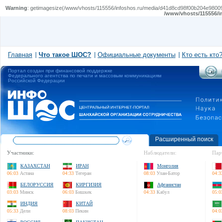
Warning
: getimagesize(/www/vhosts/115556/infoshos.ru/media/d41d8cd98f00b204e9800998
/www/vhosts/115556/i
Главная
Что такое ШОС?
Официальные документы
Кто есть кто
Портал создан при финансовой поддержке
Федерального агентства по печати и массовым коммуникациям
Российской Федерации
Расширенный поиск
Участники:
Наблюдатели:
Пар
КАЗАХСТАН
ИРАН
Монголия
06:03
Астана
04:33
Тегеран
08:03
Улан-Батор
04:3
БЕЛОРУССИЯ
КИРГИЗИЯ
Афганистан
03:03
Минск
06:03
Бишкек
04:33
Кабул
05:0
ИНДИЯ
КИТАЙ
05:33
Дели
08:03
Пекин
04:0