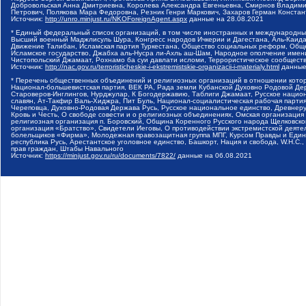
Добровольская Анна Дмитриевна, Королева Александра Евгеньевна, Смирнов Владими
Петрович, Полякова Мара Федоровна, Резник Генри Маркович, Захаров Герман Конста
Источник:
http://unro.minjust.ru/NKOForeignAgent.aspx
данные на
28.08.2021
* Единый федеральный список организаций, в том числе иностранных и международны
Высший военный Маджлисуль Шура, Конгресс народов Ичкерии и Дагестана, Аль-Каида, 
Движение Талибан, Исламская партия Туркестана, Общество социальных реформ, Общес
Исламское государство, Джабха аль-Нусра ли-Ахль аш-Шам, Народное ополчение имен
Чистопольский Джамаат, Рохнамо ба суи давлати исломи, Террористическое сообщест
Источник:
http://nac.gov.ru/terroristicheskie-i-ekstremistskie-organizacii-i-materialy.html
данные
* Перечень общественных объединений и религиозных организаций в отношении котор
Национал-большевистская партия, ВЕК РА, Рада земли Кубанской Духовно Родовой Де
Староверов-Инглингов, Нурджулар, К Богодержавию, Таблиги Джамаат, Русское наци
славян, Ат-Такфир Валь-Хиджра, Пит Буль, Национал-социалистическая рабочая парт
Череповца, Духовно-Родовая Держава Русь, Русское национальное единство, Древнер
Кровь и Честь, О свободе совести и о религиозных объединениях, Омская организаци
религиозная организация п. Боровский, Община Коренного Русского народа Щелковског
организация «Братство», Свидетели Иеговы, О противодействии экстремистской деяте
болельщиков «Фирма», Молодежная правозащитная группа МПГ, Курсом Правды и Единен
республика Русь, Арестантское уголовное единство, Башкорт, Нация и свобода, W.H.С
прав граждан, Штабы Навального
Источник:
https://minjust.gov.ru/ru/documents/7822/
данные на
06.08.2021