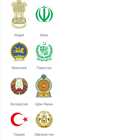
Индия
Иран
Монголия
Пакистан
Белорусия
Шри-Ланка
Турция
Афганистан