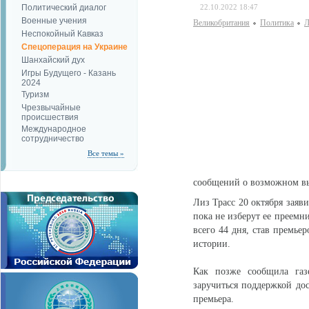
Политический диалог
22.10.2022 18:47
Военные учения
Великобритания
Политика
Л
Неспокойный Кавказ
Спецоперация на Украине
Шанхайский дух
Игры Будущего - Казань
2024
Туризм
Чрезвычайные
происшествия
Международное
сотрудничество
Все темы »
сообщений о возможном вы
Лиз Трасс 20 октября заяви
пока не изберут ее преемн
всего 44 дня, став премье
истории.
Как позже сообщила газе
заручиться поддержкой дос
премьера.