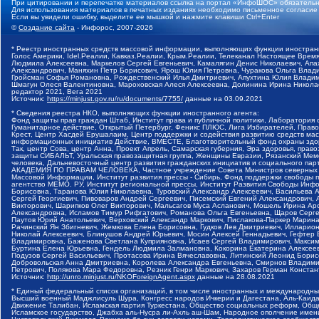
При цитировании и перепечатке материалов ссылка на портал «ИнфоШОС» обязательн
Для использования материалов в печатных изданиях необходимо письменное согласие
Если вы увидели ошибку, выделите ее мышкой и нажмите клавиши Ctrl+Enter
©
Создание сайта
- Инфорос, 2007-2026
* Реестр иностранных средств массовой информации, выполняющих функции иностранн
Голос Америки, Idel.Реалии, Кавказ.Реалии, Крым.Реалии, Телеканал Настоящее Время
Людмила Алексеевна, Маркелов Сергей Евгеньевич, Камалягин Денис Николаевич, Апах
Александрович, Маняхин Петр Борисович, Ярош Юлия Петровна, Чуракова Ольга Влади
Гройсман Софья Романовна, Рождественский Илья Дмитриевич, Апухтина Юлия Владимир
Шмагун Олеся Валентиновна, Мароховская Алеся Алексеевна, Долинина Ирина Никола
редактор 2021, Вега 2021
Источник:
https://minjust.gov.ru/ru/documents/7755/
данные на
03.09.2021
* Сведения реестра НКО, выполняющих функции иностранного агента:
Фонд защиты прав граждан Штаб, Институт права и публичной политики, Лаборатория
Гуманитарное действие, Открытый Петербург, Феникс ПЛЮС, Лига Избирателей, Правов
Крест, Центр Хасдей Ерушалаим, Центр поддержки и содействия развитию средств мас
информационных инициатив Действие, ВМЕСТЕ, Благотворительный фонд охраны здоров
Так, центр Сова, центр Анна, Проект Апрель, Самарская губерния, Эра здоровья, пр
защиты СИБАЛЬТ, Уральская правозащитная группа, Женщины Евразии, Рязанский Мемо
человека, Дальневосточный центр развития гражданских инициатив и социального пар
АКАДЕМИЯ ПО ПРАВАМ ЧЕЛОВЕКА, Частное учреждение Совета Министров северных стр
Массовой Информации, Институт развития прессы - Сибирь, Фонд поддержки свободы 
агентство МЕМО. РУ, Институт региональной прессы, Институт Развития Свободы Инф
Борисовна, Таранова Юлия Николаевна, Туровский Александр Алексеевич, Васильева 
Сергей Георгиевич, Пивоваров Андрей Сергеевич, Писемский Евгений Александрович,
Викторович, Шарипков Олег Викторович, Мальсагов Муса Асланович, Мошель Ирина Ар
Александровна, Исламов Тимур Рифгатович, Романова Ольга Евгеньевна, Щаров Серг
Паутов Юрий Анатольевич, Верховский Александр Маркович, Пислакова-Паркер Марина
Рачинский Ян Збигневич, Жемкова Елена Борисовна, Гудков Лев Дмитриевич, Иллари
Николай Алексеевич, Блинушов Андрей Юрьевич, Мосин Алексей Геннадьевич, Гефтер
Владимировна, Баженова Светлана Куприяновна, Исаев Сергей Владимирович, Максим
Буртина Елена Юрьевна, Гендель Людмила Залмановна, Кокорина Екатерина Алексеев
Подузов Сергей Васильевич, Протасова Ирина Вячеславовна, Литинский Леонид Борис
Добровольская Анна Дмитриевна, Королева Александра Евгеньевна, Смирнов Владими
Петрович, Полякова Мара Федоровна, Резник Генри Маркович, Захаров Герман Конста
Источник:
http://unro.minjust.ru/NKOForeignAgent.aspx
данные на
28.08.2021
* Единый федеральный список организаций, в том числе иностранных и международны
Высший военный Маджлисуль Шура, Конгресс народов Ичкерии и Дагестана, Аль-Каида, 
Движение Талибан, Исламская партия Туркестана, Общество социальных реформ, Общес
Исламское государство, Джабха аль-Нусра ли-Ахль аш-Шам, Народное ополчение имен