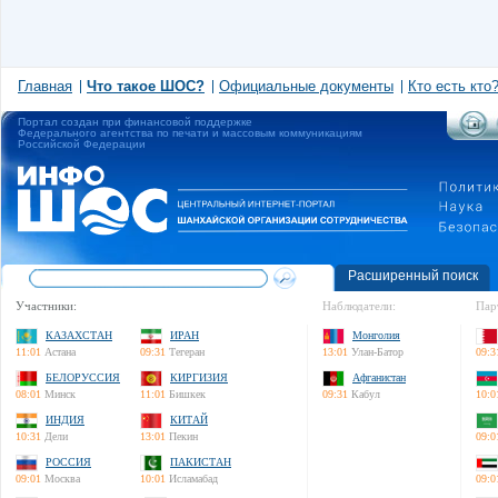
Главная
Что такое ШОС?
Официальные документы
Кто есть кто
Портал создан при финансовой поддержке
Федерального агентства по печати и массовым коммуникациям
Российской Федерации
Расширенный поиск
Участники:
Наблюдатели:
Пар
КАЗАХСТАН
ИРАН
Монголия
11:01
Астана
09:31
Тегеран
13:01
Улан-Батор
09:3
БЕЛОРУССИЯ
КИРГИЗИЯ
Афганистан
08:01
Минск
11:01
Бишкек
09:31
Кабул
10:0
ИНДИЯ
КИТАЙ
10:31
Дели
13:01
Пекин
09:0
РОССИЯ
ПАКИСТАН
09:01
Москва
10:01
Исламабад
09:0