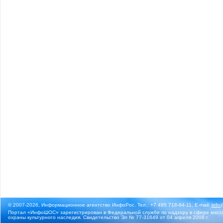
© 2007-2026, Информационное агентство ИнфоРос. Тел.: +7 495 718-84-11, E-mail:
info
Портал «ИнфоШОС» зарегистрирован в Федеральной службе по надзору в сфере массо
охраны культурного наследия. Свидетельство Эл № 77-31649 от 04 апреля 2008 г.