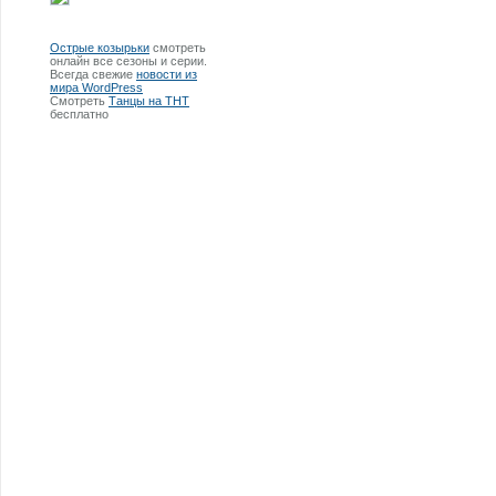
Острые козырьки
смотреть
онлайн все сезоны и серии.
Всегда свежие
новости из
мира WordPress
Смотреть
Танцы на ТНТ
бесплатно