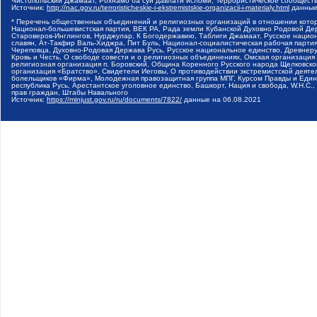
Чистопольский Джамаат, Рохнамо ба суи давлати исломи, Террористическое сообщест
Источник:
http://nac.gov.ru/terroristicheskie-i-ekstremistskie-organizacii-i-materialy.html
данные
* Перечень общественных объединений и религиозных организаций в отношении котор
Национал-большевистская партия, ВЕК РА, Рада земли Кубанской Духовно Родовой Де
Староверов-Инглингов, Нурджулар, К Богодержавию, Таблиги Джамаат, Русское наци
славян, Ат-Такфир Валь-Хиджра, Пит Буль, Национал-социалистическая рабочая парт
Череповца, Духовно-Родовая Держава Русь, Русское национальное единство, Древнер
Кровь и Честь, О свободе совести и о религиозных объединениях, Омская организаци
религиозная организация п. Боровский, Община Коренного Русского народа Щелковског
организация «Братство», Свидетели Иеговы, О противодействии экстремистской деяте
болельщиков «Фирма», Молодежная правозащитная группа МПГ, Курсом Правды и Единен
республика Русь, Арестантское уголовное единство, Башкорт, Нация и свобода, W.H.С
прав граждан, Штабы Навального
Источник:
https://minjust.gov.ru/ru/documents/7822/
данные на
06.08.2021