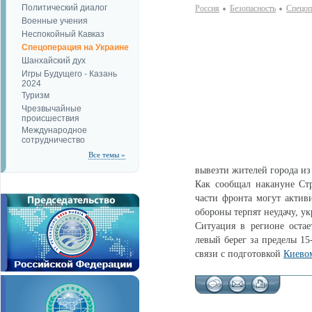
Политический диалог
Россия
Безопаcность
Спецоп
Военные учения
Неспокойный Кавказ
Спецоперация на Украине
Шанхайский дух
Игры Будущего - Казань
2024
Туризм
Чрезвычайные
происшествия
Международное
сотрудничество
Все темы »
вывезти жителей города из
Как сообщал накануне Ст
части фронта могут актив
обороны терпят неудачу, у
Ситуация в регионе остае
левый берег за пределы 1
связи с подготовкой
Киево