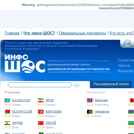
Warning
: getimagesize(/www/vhosts/115556/infoshos.ru/media/d41d8cd98f00b
/www/vhosts/115556/i
Главная
Что такое ШОС?
Официальные документы
Кто есть кто
Портал создан при финансовой поддержке
Федерального агентства по печати и массовым коммуникациям
Российской Федерации
Расширенный поиск
Участники:
Наблюдатели:
Пар
КАЗАХСТАН
ИРАН
Монголия
10:42
Астана
09:12
Тегеран
12:42
Улан-Батор
09:1
БЕЛОРУССИЯ
КИРГИЗИЯ
Афганистан
07:42
Минск
10:42
Бишкек
09:12
Кабул
09:4
ИНДИЯ
КИТАЙ
10:12
Дели
12:42
Пекин
08:4