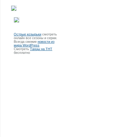
Острые козырьки
смотреть
онлайн все сезоны и серии.
Всегда свежие
новости из
мира WordPress
Смотреть
Танцы на ТНТ
бесплатно