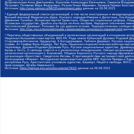
Добровольская Анна Дмитриевна, Королева Александра Евгеньевна, Смирнов Владими
Петрович, Полякова Мара Федоровна, Резник Генри Маркович, Захаров Герман Конста
Источник:
http://unro.minjust.ru/NKOForeignAgent.aspx
данные на
28.08.2021
* Единый федеральный список организаций, в том числе иностранных и международны
Высший военный Маджлисуль Шура, Конгресс народов Ичкерии и Дагестана, Аль-Каида, 
Движение Талибан, Исламская партия Туркестана, Общество социальных реформ, Общес
Исламское государство, Джабха аль-Нусра ли-Ахль аш-Шам, Народное ополчение имен
Чистопольский Джамаат, Рохнамо ба суи давлати исломи, Террористическое сообщест
Источник:
http://nac.gov.ru/terroristicheskie-i-ekstremistskie-organizacii-i-materialy.html
данные
* Перечень общественных объединений и религиозных организаций в отношении котор
Национал-большевистская партия, ВЕК РА, Рада земли Кубанской Духовно Родовой Де
Староверов-Инглингов, Нурджулар, К Богодержавию, Таблиги Джамаат, Русское наци
славян, Ат-Такфир Валь-Хиджра, Пит Буль, Национал-социалистическая рабочая парт
Череповца, Духовно-Родовая Держава Русь, Русское национальное единство, Древнер
Кровь и Честь, О свободе совести и о религиозных объединениях, Омская организаци
религиозная организация п. Боровский, Община Коренного Русского народа Щелковског
организация «Братство», Свидетели Иеговы, О противодействии экстремистской деяте
болельщиков «Фирма», Молодежная правозащитная группа МПГ, Курсом Правды и Единен
республика Русь, Арестантское уголовное единство, Башкорт, Нация и свобода, W.H.С
прав граждан, Штабы Навального
Источник:
https://minjust.gov.ru/ru/documents/7822/
данные на
06.08.2021