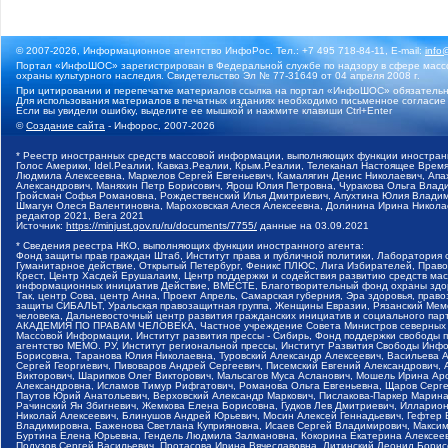
© 2007-2026, Информационное агентство ИнфоРос. Тел.: +7 495 718-84-11, E-mail:
info
Портал «ИнфоШОС» зарегистрирован в Федеральной службе по надзору в сфере массо
охраны культурного наследия. Свидетельство Эл № 77-31649 от 04 апреля 2008 г.
При цитировании и перепечатке материалов ссылка на портал «ИнфоШОС» обязательн
Для использования материалов в печатных изданиях необходимо письменное согласие
Если вы увидели ошибку, выделите ее мышкой и нажмите клавиши Ctrl+Enter
©
Создание сайта
- Инфорос, 2007-2026
* Реестр иностранных средств массовой информации, выполняющих функции иностранн
Голос Америки, Idel.Реалии, Кавказ.Реалии, Крым.Реалии, Телеканал Настоящее Время
Людмила Алексеевна, Маркелов Сергей Евгеньевич, Камалягин Денис Николаевич, Апах
Александрович, Маняхин Петр Борисович, Ярош Юлия Петровна, Чуракова Ольга Влади
Гройсман Софья Романовна, Рождественский Илья Дмитриевич, Апухтина Юлия Владимир
Шмагун Олеся Валентиновна, Мароховская Алеся Алексеевна, Долинина Ирина Никола
редактор 2021, Вега 2021
Источник:
https://minjust.gov.ru/ru/documents/7755/
данные на
03.09.2021
* Сведения реестра НКО, выполняющих функции иностранного агента:
Фонд защиты прав граждан Штаб, Институт права и публичной политики, Лаборатория
Гуманитарное действие, Открытый Петербург, Феникс ПЛЮС, Лига Избирателей, Правов
Крест, Центр Хасдей Ерушалаим, Центр поддержки и содействия развитию средств мас
информационных инициатив Действие, ВМЕСТЕ, Благотворительный фонд охраны здоров
Так, центр Сова, центр Анна, Проект Апрель, Самарская губерния, Эра здоровья, пр
защиты СИБАЛЬТ, Уральская правозащитная группа, Женщины Евразии, Рязанский Мемо
человека, Дальневосточный центр развития гражданских инициатив и социального пар
АКАДЕМИЯ ПО ПРАВАМ ЧЕЛОВЕКА, Частное учреждение Совета Министров северных стр
Массовой Информации, Институт развития прессы - Сибирь, Фонд поддержки свободы 
агентство МЕМО. РУ, Институт региональной прессы, Институт Развития Свободы Инф
Борисовна, Таранова Юлия Николаевна, Туровский Александр Алексеевич, Васильева 
Сергей Георгиевич, Пивоваров Андрей Сергеевич, Писемский Евгений Александрович,
Викторович, Шарипков Олег Викторович, Мальсагов Муса Асланович, Мошель Ирина Ар
Александровна, Исламов Тимур Рифгатович, Романова Ольга Евгеньевна, Щаров Серг
Паутов Юрий Анатольевич, Верховский Александр Маркович, Пислакова-Паркер Марина
Рачинский Ян Збигневич, Жемкова Елена Борисовна, Гудков Лев Дмитриевич, Иллари
Николай Алексеевич, Блинушов Андрей Юрьевич, Мосин Алексей Геннадьевич, Гефтер
Владимировна, Баженова Светлана Куприяновна, Исаев Сергей Владимирович, Максим
Буртина Елена Юрьевна, Гендель Людмила Залмановна, Кокорина Екатерина Алексеев
Подузов Сергей Васильевич, Протасова Ирина Вячеславовна, Литинский Леонид Борис