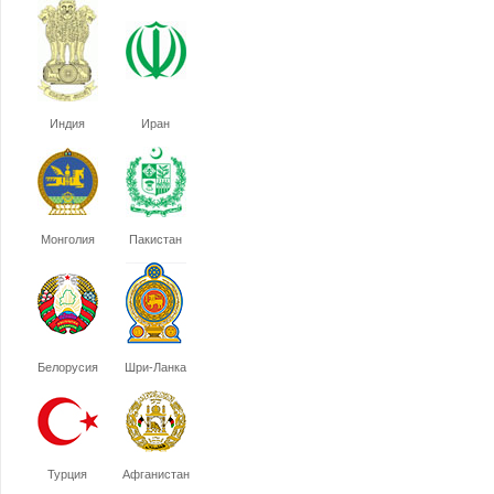
Индия
Иран
Монголия
Пакистан
Белорусия
Шри-Ланка
Турция
Афганистан