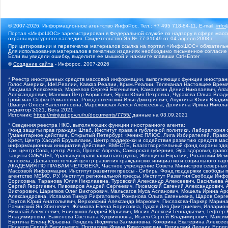
© 2007-2026, Информационное агентство ИнфоРос. Тел.: +7 495 718-84-11, E-mail:
info
Портал «ИнфоШОС» зарегистрирован в Федеральной службе по надзору в сфере массо
охраны культурного наследия. Свидетельство Эл № 77-31649 от 04 апреля 2008 г.
При цитировании и перепечатке материалов ссылка на портал «ИнфоШОС» обязательн
Для использования материалов в печатных изданиях необходимо письменное согласие
Если вы увидели ошибку, выделите ее мышкой и нажмите клавиши Ctrl+Enter
©
Создание сайта
- Инфорос, 2007-2026
* Реестр иностранных средств массовой информации, выполняющих функции иностранн
Голос Америки, Idel.Реалии, Кавказ.Реалии, Крым.Реалии, Телеканал Настоящее Время
Людмила Алексеевна, Маркелов Сергей Евгеньевич, Камалягин Денис Николаевич, Апах
Александрович, Маняхин Петр Борисович, Ярош Юлия Петровна, Чуракова Ольга Влади
Гройсман Софья Романовна, Рождественский Илья Дмитриевич, Апухтина Юлия Владимир
Шмагун Олеся Валентиновна, Мароховская Алеся Алексеевна, Долинина Ирина Никола
редактор 2021, Вега 2021
Источник:
https://minjust.gov.ru/ru/documents/7755/
данные на
03.09.2021
* Сведения реестра НКО, выполняющих функции иностранного агента:
Фонд защиты прав граждан Штаб, Институт права и публичной политики, Лаборатория
Гуманитарное действие, Открытый Петербург, Феникс ПЛЮС, Лига Избирателей, Правов
Крест, Центр Хасдей Ерушалаим, Центр поддержки и содействия развитию средств мас
информационных инициатив Действие, ВМЕСТЕ, Благотворительный фонд охраны здоров
Так, центр Сова, центр Анна, Проект Апрель, Самарская губерния, Эра здоровья, пр
защиты СИБАЛЬТ, Уральская правозащитная группа, Женщины Евразии, Рязанский Мемо
человека, Дальневосточный центр развития гражданских инициатив и социального пар
АКАДЕМИЯ ПО ПРАВАМ ЧЕЛОВЕКА, Частное учреждение Совета Министров северных стр
Массовой Информации, Институт развития прессы - Сибирь, Фонд поддержки свободы 
агентство МЕМО. РУ, Институт региональной прессы, Институт Развития Свободы Инф
Борисовна, Таранова Юлия Николаевна, Туровский Александр Алексеевич, Васильева 
Сергей Георгиевич, Пивоваров Андрей Сергеевич, Писемский Евгений Александрович,
Викторович, Шарипков Олег Викторович, Мальсагов Муса Асланович, Мошель Ирина Ар
Александровна, Исламов Тимур Рифгатович, Романова Ольга Евгеньевна, Щаров Серг
Паутов Юрий Анатольевич, Верховский Александр Маркович, Пислакова-Паркер Марина
Рачинский Ян Збигневич, Жемкова Елена Борисовна, Гудков Лев Дмитриевич, Иллари
Николай Алексеевич, Блинушов Андрей Юрьевич, Мосин Алексей Геннадьевич, Гефтер
Владимировна, Баженова Светлана Куприяновна, Исаев Сергей Владимирович, Максим
Буртина Елена Юрьевна, Гендель Людмила Залмановна, Кокорина Екатерина Алексеев
Подузов Сергей Васильевич, Протасова Ирина Вячеславовна, Литинский Леонид Борис