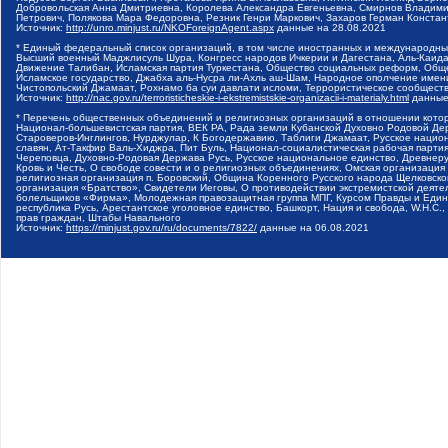
Добровольская Анна Дмитриевна, Королева Александра Евгеньевна, Смирнов Владими
Петрович, Полякова Мара Федоровна, Резник Генри Маркович, Захаров Герман Конста
Источник:
http://unro.minjust.ru/NKOForeignAgent.aspx
данные на
28.08.2021
* Единый федеральный список организаций, в том числе иностранных и международны
Высший военный Маджлисуль Шура, Конгресс народов Ичкерии и Дагестана, Аль-Каида, 
Движение Талибан, Исламская партия Туркестана, Общество социальных реформ, Общес
Исламское государство, Джабха аль-Нусра ли-Ахль аш-Шам, Народное ополчение имен
Чистопольский Джамаат, Рохнамо ба суи давлати исломи, Террористическое сообщест
Источник:
http://nac.gov.ru/terroristicheskie-i-ekstremistskie-organizacii-i-materialy.html
данные
* Перечень общественных объединений и религиозных организаций в отношении котор
Национал-большевистская партия, ВЕК РА, Рада земли Кубанской Духовно Родовой Де
Староверов-Инглингов, Нурджулар, К Богодержавию, Таблиги Джамаат, Русское наци
славян, Ат-Такфир Валь-Хиджра, Пит Буль, Национал-социалистическая рабочая парт
Череповца, Духовно-Родовая Держава Русь, Русское национальное единство, Древнер
Кровь и Честь, О свободе совести и о религиозных объединениях, Омская организаци
религиозная организация п. Боровский, Община Коренного Русского народа Щелковског
организация «Братство», Свидетели Иеговы, О противодействии экстремистской деяте
болельщиков «Фирма», Молодежная правозащитная группа МПГ, Курсом Правды и Единен
республика Русь, Арестантское уголовное единство, Башкорт, Нация и свобода, W.H.С
прав граждан, Штабы Навального
Источник:
https://minjust.gov.ru/ru/documents/7822/
данные на
06.08.2021