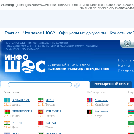
Warning
: getimagesize(/www/vhosts/115556/infoshos.ru/media/d41d8cd98f00b204e9800998e
No such file or directory in
/www/vhos
Главная
Что такое ШОС?
Официальные документы
Кто есть кто
Портал создан при финансовой поддержке
Федерального агентства по печати и массовым коммуникациям
Российской Федерации
Расширенный поиск
Участники:
Наблюдатели:
Пар
КАЗАХСТАН
ИРАН
Монголия
23:11
Астана
21:41
Тегеран
01:11
Улан-Батор
21:4
БЕЛОРУССИЯ
КИРГИЗИЯ
Афганистан
20:11
Минск
23:11
Бишкек
21:41
Кабул
22:1
ИНДИЯ
КИТАЙ
22:41
Дели
01:11
Пекин
21:1