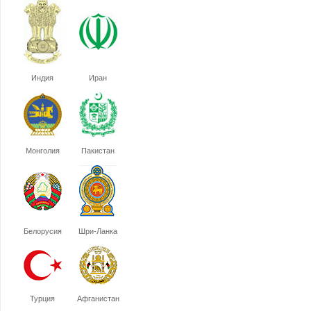
Индия
Иран
Монголия
Пакистан
Белорусия
Шри-Ланка
Турция
Афганистан