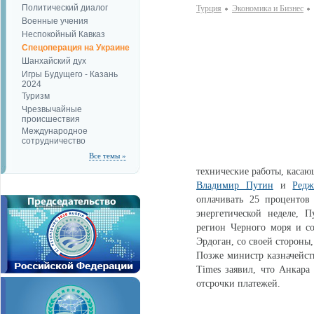
Политический диалог
Турция
Экономика и Бизнес
Военные учения
Неспокойный Кавказ
Спецоперация на Украине
Шанхайский дух
Игры Будущего - Казань
2024
Туризм
Чрезвычайные
происшествия
Международное
сотрудничество
Все темы »
технические работы, касаю
Владимир Путин
и
Ред
оплачивать 25 процентов
энергетической неделе, 
регион Черного моря и с
Эрдоган, со своей стороны,
Позже министр казначейств
Times заявил, что Анкара 
отсрочки платежей.