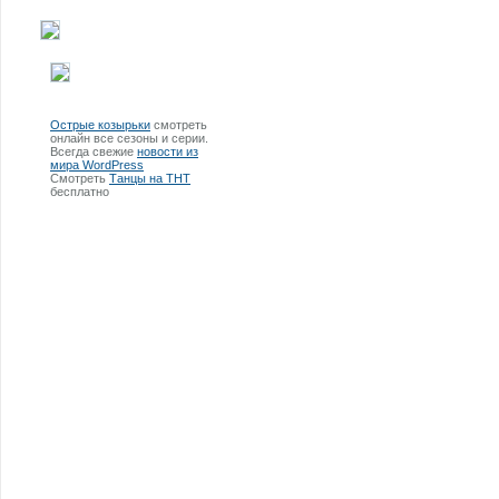
Острые козырьки
смотреть
онлайн все сезоны и серии.
Всегда свежие
новости из
мира WordPress
Смотреть
Танцы на ТНТ
бесплатно