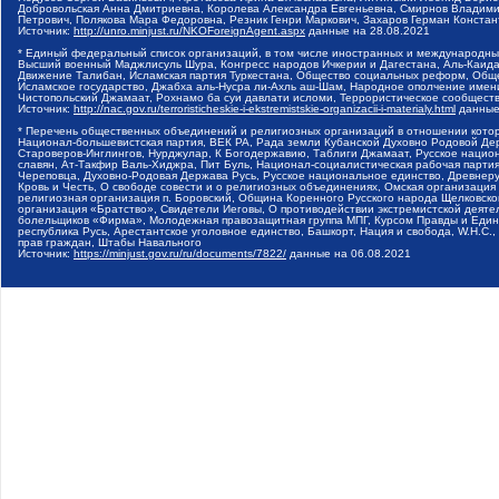
Добровольская Анна Дмитриевна, Королева Александра Евгеньевна, Смирнов Владими
Петрович, Полякова Мара Федоровна, Резник Генри Маркович, Захаров Герман Конста
Источник:
http://unro.minjust.ru/NKOForeignAgent.aspx
данные на
28.08.2021
* Единый федеральный список организаций, в том числе иностранных и международны
Высший военный Маджлисуль Шура, Конгресс народов Ичкерии и Дагестана, Аль-Каида, 
Движение Талибан, Исламская партия Туркестана, Общество социальных реформ, Общес
Исламское государство, Джабха аль-Нусра ли-Ахль аш-Шам, Народное ополчение имен
Чистопольский Джамаат, Рохнамо ба суи давлати исломи, Террористическое сообщест
Источник:
http://nac.gov.ru/terroristicheskie-i-ekstremistskie-organizacii-i-materialy.html
данные
* Перечень общественных объединений и религиозных организаций в отношении котор
Национал-большевистская партия, ВЕК РА, Рада земли Кубанской Духовно Родовой Де
Староверов-Инглингов, Нурджулар, К Богодержавию, Таблиги Джамаат, Русское наци
славян, Ат-Такфир Валь-Хиджра, Пит Буль, Национал-социалистическая рабочая парт
Череповца, Духовно-Родовая Держава Русь, Русское национальное единство, Древнер
Кровь и Честь, О свободе совести и о религиозных объединениях, Омская организаци
религиозная организация п. Боровский, Община Коренного Русского народа Щелковског
организация «Братство», Свидетели Иеговы, О противодействии экстремистской деяте
болельщиков «Фирма», Молодежная правозащитная группа МПГ, Курсом Правды и Единен
республика Русь, Арестантское уголовное единство, Башкорт, Нация и свобода, W.H.С
прав граждан, Штабы Навального
Источник:
https://minjust.gov.ru/ru/documents/7822/
данные на
06.08.2021