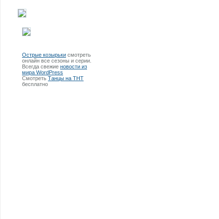
Острые козырьки
смотреть
онлайн все сезоны и серии.
Всегда свежие
новости из
мира WordPress
Смотреть
Танцы на ТНТ
бесплатно