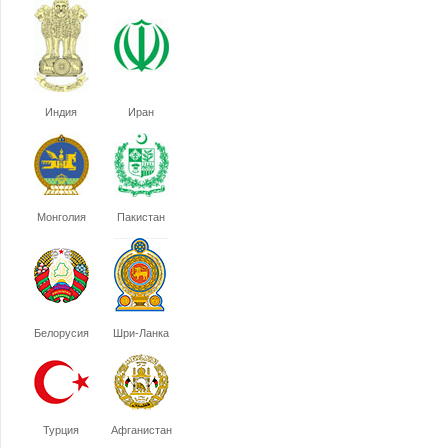
Индия
Иран
Монголия
Пакистан
Белорусия
Шри-Ланка
Турция
Афганистан