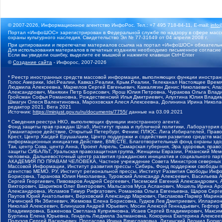
© 2007-2026, Информационное агентство ИнфоРос. Тел.: +7 495 718-84-11, E-mail:
info
Портал «ИнфоШОС» зарегистрирован в Федеральной службе по надзору в сфере массо
охраны культурного наследия. Свидетельство Эл № 77-31649 от 04 апреля 2008 г.
При цитировании и перепечатке материалов ссылка на портал «ИнфоШОС» обязательн
Для использования материалов в печатных изданиях необходимо письменное согласие
Если вы увидели ошибку, выделите ее мышкой и нажмите клавиши Ctrl+Enter
©
Создание сайта
- Инфорос, 2007-2026
* Реестр иностранных средств массовой информации, выполняющих функции иностранн
Голос Америки, Idel.Реалии, Кавказ.Реалии, Крым.Реалии, Телеканал Настоящее Время
Людмила Алексеевна, Маркелов Сергей Евгеньевич, Камалягин Денис Николаевич, Апах
Александрович, Маняхин Петр Борисович, Ярош Юлия Петровна, Чуракова Ольга Влади
Гройсман Софья Романовна, Рождественский Илья Дмитриевич, Апухтина Юлия Владимир
Шмагун Олеся Валентиновна, Мароховская Алеся Алексеевна, Долинина Ирина Никола
редактор 2021, Вега 2021
Источник:
https://minjust.gov.ru/ru/documents/7755/
данные на
03.09.2021
* Сведения реестра НКО, выполняющих функции иностранного агента:
Фонд защиты прав граждан Штаб, Институт права и публичной политики, Лаборатория
Гуманитарное действие, Открытый Петербург, Феникс ПЛЮС, Лига Избирателей, Правов
Крест, Центр Хасдей Ерушалаим, Центр поддержки и содействия развитию средств мас
информационных инициатив Действие, ВМЕСТЕ, Благотворительный фонд охраны здоров
Так, центр Сова, центр Анна, Проект Апрель, Самарская губерния, Эра здоровья, пр
защиты СИБАЛЬТ, Уральская правозащитная группа, Женщины Евразии, Рязанский Мемо
человека, Дальневосточный центр развития гражданских инициатив и социального пар
АКАДЕМИЯ ПО ПРАВАМ ЧЕЛОВЕКА, Частное учреждение Совета Министров северных стр
Массовой Информации, Институт развития прессы - Сибирь, Фонд поддержки свободы 
агентство МЕМО. РУ, Институт региональной прессы, Институт Развития Свободы Инф
Борисовна, Таранова Юлия Николаевна, Туровский Александр Алексеевич, Васильева 
Сергей Георгиевич, Пивоваров Андрей Сергеевич, Писемский Евгений Александрович,
Викторович, Шарипков Олег Викторович, Мальсагов Муса Асланович, Мошель Ирина Ар
Александровна, Исламов Тимур Рифгатович, Романова Ольга Евгеньевна, Щаров Серг
Паутов Юрий Анатольевич, Верховский Александр Маркович, Пислакова-Паркер Марина
Рачинский Ян Збигневич, Жемкова Елена Борисовна, Гудков Лев Дмитриевич, Иллари
Николай Алексеевич, Блинушов Андрей Юрьевич, Мосин Алексей Геннадьевич, Гефтер
Владимировна, Баженова Светлана Куприяновна, Исаев Сергей Владимирович, Максим
Буртина Елена Юрьевна, Гендель Людмила Залмановна, Кокорина Екатерина Алексеев
Подузов Сергей Васильевич, Протасова Ирина Вячеславовна, Литинский Леонид Борис