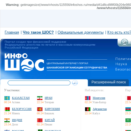
Warning
: getimagesize(/www/vhosts/115556/infoshos.ru/media/d41d8cd98f00b204e980099
/www/vhosts/115556/i
Главная
Что такое ШОС?
Официальные документы
Кто есть кто
Портал создан при финансовой поддержке
Федерального агентства по печати и массовым коммуникациям
Российской Федерации
Расширенный поиск
Участники:
Наблюдатели:
Пар
КАЗАХСТАН
ИРАН
Монголия
00:24
Астана
22:54
Тегеран
02:24
Улан-Батор
22:5
БЕЛОРУССИЯ
КИРГИЗИЯ
Афганистан
21:24
Минск
00:24
Бишкек
22:54
Кабул
23:2
ИНДИЯ
КИТАЙ
23:54
Дели
02:24
Пекин
22:2