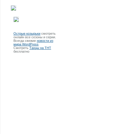
Острые козырьки
смотреть
онлайн все сезоны и серии.
Всегда свежие
новости из
мира WordPress
Смотреть
Танцы на ТНТ
бесплатно