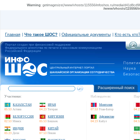
Warning
: getimagesize(/www/vhosts/115556/infoshos.ru/media/d41d8cd98f
/www/vhosts/115556/i
Главная
Что такое ШОС?
Официальные документы
Кто есть кто
Портал создан при финансовой поддержке
Федерального агентства по печати и массовым коммуникациям
Российской Федерации
Расширенный поиск
Участники:
Наблюдатели:
Пар
КАЗАХСТАН
ИРАН
Монголия
05:53
Астана
04:23
Тегеран
07:53
Улан-Батор
04:2
БЕЛОРУССИЯ
КИРГИЗИЯ
Афганистан
02:53
Минск
05:53
Бишкек
04:23
Кабул
04:5
ИНДИЯ
КИТАЙ
05:23
Дели
07:53
Пекин
03:5