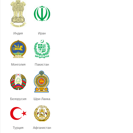
Индия
Иран
Монголия
Пакистан
Белорусия
Шри-Ланка
Турция
Афганистан