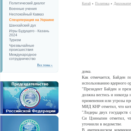
Политический диалог
Китай
Политика
Дипломатич
Военные учения
Неспокойный Кавказ
Спецоперация на Украине
Шанхайский дух
Игры Будущего - Казань
2024
Туризм
Чрезвычайные
происшествия
Международное
сотрудничество
Все темы »
дома.
Как отмечается, Байден 
использованию ядерного о
"Президент Байден и прези
должна вестись и никогда 
применения или угрозы при
МИД КНР отметил, что кит
"Лидеры двух государств 
Си Цзиньпин отметил, чт
уточнили в ведомстве.
В американском коммюни