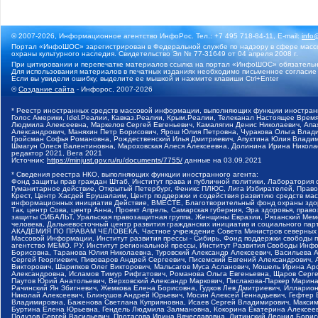
© 2007-2026, Информационное агентство ИнфоРос. Тел.: +7 495 718-84-11, E-mail:
info
Портал «ИнфоШОС» зарегистрирован в Федеральной службе по надзору в сфере массо
охраны культурного наследия. Свидетельство Эл № 77-31649 от 04 апреля 2008 г.
При цитировании и перепечатке материалов ссылка на портал «ИнфоШОС» обязательн
Для использования материалов в печатных изданиях необходимо письменное согласие
Если вы увидели ошибку, выделите ее мышкой и нажмите клавиши Ctrl+Enter
©
Создание сайта
- Инфорос, 2007-2026
* Реестр иностранных средств массовой информации, выполняющих функции иностранн
Голос Америки, Idel.Реалии, Кавказ.Реалии, Крым.Реалии, Телеканал Настоящее Время
Людмила Алексеевна, Маркелов Сергей Евгеньевич, Камалягин Денис Николаевич, Апах
Александрович, Маняхин Петр Борисович, Ярош Юлия Петровна, Чуракова Ольга Влади
Гройсман Софья Романовна, Рождественский Илья Дмитриевич, Апухтина Юлия Владимир
Шмагун Олеся Валентиновна, Мароховская Алеся Алексеевна, Долинина Ирина Никола
редактор 2021, Вега 2021
Источник:
https://minjust.gov.ru/ru/documents/7755/
данные на
03.09.2021
* Сведения реестра НКО, выполняющих функции иностранного агента:
Фонд защиты прав граждан Штаб, Институт права и публичной политики, Лаборатория
Гуманитарное действие, Открытый Петербург, Феникс ПЛЮС, Лига Избирателей, Правов
Крест, Центр Хасдей Ерушалаим, Центр поддержки и содействия развитию средств мас
информационных инициатив Действие, ВМЕСТЕ, Благотворительный фонд охраны здоров
Так, центр Сова, центр Анна, Проект Апрель, Самарская губерния, Эра здоровья, пр
защиты СИБАЛЬТ, Уральская правозащитная группа, Женщины Евразии, Рязанский Мемо
человека, Дальневосточный центр развития гражданских инициатив и социального пар
АКАДЕМИЯ ПО ПРАВАМ ЧЕЛОВЕКА, Частное учреждение Совета Министров северных стр
Массовой Информации, Институт развития прессы - Сибирь, Фонд поддержки свободы 
агентство МЕМО. РУ, Институт региональной прессы, Институт Развития Свободы Инф
Борисовна, Таранова Юлия Николаевна, Туровский Александр Алексеевич, Васильева 
Сергей Георгиевич, Пивоваров Андрей Сергеевич, Писемский Евгений Александрович,
Викторович, Шарипков Олег Викторович, Мальсагов Муса Асланович, Мошель Ирина Ар
Александровна, Исламов Тимур Рифгатович, Романова Ольга Евгеньевна, Щаров Серг
Паутов Юрий Анатольевич, Верховский Александр Маркович, Пислакова-Паркер Марина
Рачинский Ян Збигневич, Жемкова Елена Борисовна, Гудков Лев Дмитриевич, Иллари
Николай Алексеевич, Блинушов Андрей Юрьевич, Мосин Алексей Геннадьевич, Гефтер
Владимировна, Баженова Светлана Куприяновна, Исаев Сергей Владимирович, Максим
Буртина Елена Юрьевна, Гендель Людмила Залмановна, Кокорина Екатерина Алексеев
Подузов Сергей Васильевич, Протасова Ирина Вячеславовна, Литинский Леонид Борис