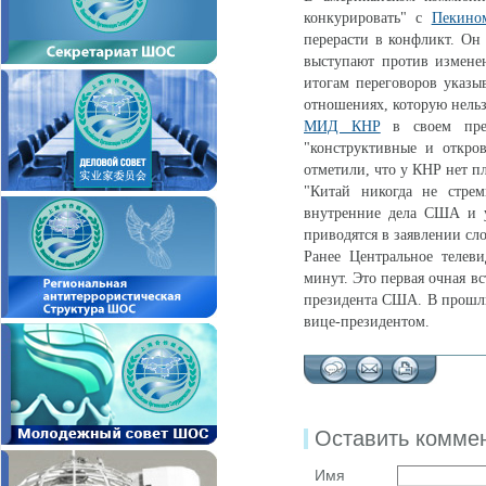
конкурировать" с
Пекино
перерасти в конфликт. Он
выступают против изменен
итогам переговоров указыв
отношениях, которую нельз
МИД КНР
в своем прес
"конструктивные и откро
отметили, что у КНР нет п
"Китай никогда не стре
внутренние дела США и у
приводятся в заявлении сл
Ранее Центральное телев
минут. Это первая очная в
президента США. В прошлы
вице-президентом.
Оставить комме
Имя