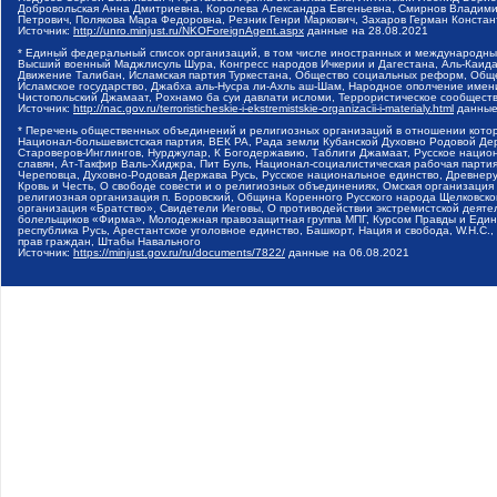
Добровольская Анна Дмитриевна, Королева Александра Евгеньевна, Смирнов Владими
Петрович, Полякова Мара Федоровна, Резник Генри Маркович, Захаров Герман Конста
Источник:
http://unro.minjust.ru/NKOForeignAgent.aspx
данные на
28.08.2021
* Единый федеральный список организаций, в том числе иностранных и международны
Высший военный Маджлисуль Шура, Конгресс народов Ичкерии и Дагестана, Аль-Каида, 
Движение Талибан, Исламская партия Туркестана, Общество социальных реформ, Общес
Исламское государство, Джабха аль-Нусра ли-Ахль аш-Шам, Народное ополчение имен
Чистопольский Джамаат, Рохнамо ба суи давлати исломи, Террористическое сообщест
Источник:
http://nac.gov.ru/terroristicheskie-i-ekstremistskie-organizacii-i-materialy.html
данные
* Перечень общественных объединений и религиозных организаций в отношении котор
Национал-большевистская партия, ВЕК РА, Рада земли Кубанской Духовно Родовой Де
Староверов-Инглингов, Нурджулар, К Богодержавию, Таблиги Джамаат, Русское наци
славян, Ат-Такфир Валь-Хиджра, Пит Буль, Национал-социалистическая рабочая парт
Череповца, Духовно-Родовая Держава Русь, Русское национальное единство, Древнер
Кровь и Честь, О свободе совести и о религиозных объединениях, Омская организаци
религиозная организация п. Боровский, Община Коренного Русского народа Щелковског
организация «Братство», Свидетели Иеговы, О противодействии экстремистской деяте
болельщиков «Фирма», Молодежная правозащитная группа МПГ, Курсом Правды и Единен
республика Русь, Арестантское уголовное единство, Башкорт, Нация и свобода, W.H.С
прав граждан, Штабы Навального
Источник:
https://minjust.gov.ru/ru/documents/7822/
данные на
06.08.2021