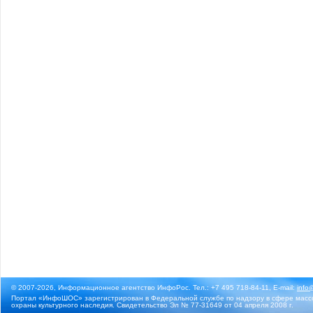
© 2007-2026, Информационное агентство ИнфоРос. Тел.: +7 495 718-84-11, E-mail:
info
Портал «ИнфоШОС» зарегистрирован в Федеральной службе по надзору в сфере массо
охраны культурного наследия. Свидетельство Эл № 77-31649 от 04 апреля 2008 г.