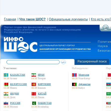
Главная
Что такое ШОС?
Официальные документы
Кто есть кто
Портал создан при финансовой поддержке
Федерального агентства по печати и массовым коммуникациям
Российской Федерации
Расширенный поиск
Участники:
Наблюдатели:
Пар
КАЗАХСТАН
ИРАН
Монголия
16:28
Астана
14:58
Тегеран
18:28
Улан-Батор
14:5
БЕЛОРУССИЯ
КИРГИЗИЯ
Афганистан
13:28
Минск
16:28
Бишкек
14:58
Кабул
15:2
ИНДИЯ
КИТАЙ
15:58
Дели
18:28
Пекин
14:2
РОССИЯ
ПАКИСТАН
14:28
Москва
15:28
Исламабад
14:2