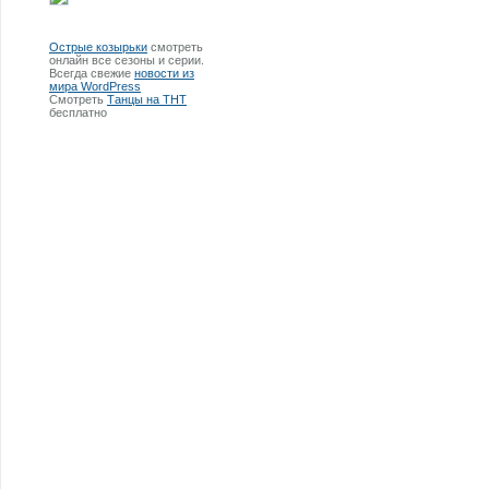
Острые козырьки
смотреть
онлайн все сезоны и серии.
Всегда свежие
новости из
мира WordPress
Смотреть
Танцы на ТНТ
бесплатно