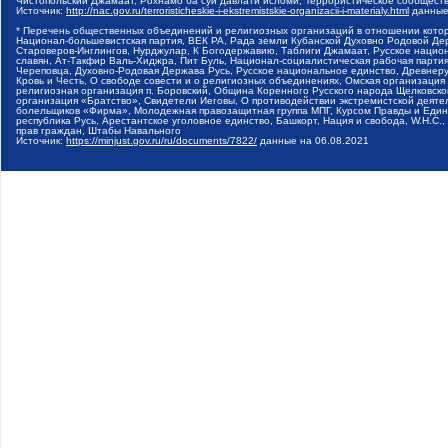
Чистопольский Джамаат, Рохнамо ба суи давлати исломи, Террористическое сообщест
Источник:
http://nac.gov.ru/terroristicheskie-i-ekstremistskie-organizacii-i-materialy.html
данные
* Перечень общественных объединений и религиозных организаций в отношении котор
Национал-большевистская партия, ВЕК РА, Рада земли Кубанской Духовно Родовой Де
Староверов-Инглингов, Нурджулар, К Богодержавию, Таблиги Джамаат, Русское наци
славян, Ат-Такфир Валь-Хиджра, Пит Буль, Национал-социалистическая рабочая парт
Череповца, Духовно-Родовая Держава Русь, Русское национальное единство, Древнер
Кровь и Честь, О свободе совести и о религиозных объединениях, Омская организаци
религиозная организация п. Боровский, Община Коренного Русского народа Щелковског
организация «Братство», Свидетели Иеговы, О противодействии экстремистской деяте
болельщиков «Фирма», Молодежная правозащитная группа МПГ, Курсом Правды и Единен
республика Русь, Арестантское уголовное единство, Башкорт, Нация и свобода, W.H.С
прав граждан, Штабы Навального
Источник:
https://minjust.gov.ru/ru/documents/7822/
данные на
06.08.2021