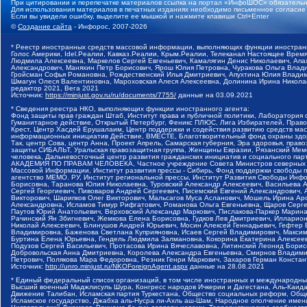
При цитировании и перепечатке материалов ссылка на портал «ИнфоШОС» обязательн
Для использования материалов в печатных изданиях необходимо письменное согласие
Если вы увидели ошибку, выделите ее мышкой и нажмите клавиши Ctrl+Enter
©
Создание сайта
- Инфорос, 2007-2026
* Реестр иностранных средств массовой информации, выполняющих функции иностранн
Голос Америки, Idel.Реалии, Кавказ.Реалии, Крым.Реалии, Телеканал Настоящее Время
Людмила Алексеевна, Маркелов Сергей Евгеньевич, Камалягин Денис Николаевич, Апах
Александрович, Маняхин Петр Борисович, Ярош Юлия Петровна, Чуракова Ольга Влади
Гройсман Софья Романовна, Рождественский Илья Дмитриевич, Апухтина Юлия Владимир
Шмагун Олеся Валентиновна, Мароховская Алеся Алексеевна, Долинина Ирина Никола
редактор 2021, Вега 2021
Источник:
https://minjust.gov.ru/ru/documents/7755/
данные на
03.09.2021
* Сведения реестра НКО, выполняющих функции иностранного агента:
Фонд защиты прав граждан Штаб, Институт права и публичной политики, Лаборатория
Гуманитарное действие, Открытый Петербург, Феникс ПЛЮС, Лига Избирателей, Правов
Крест, Центр Хасдей Ерушалаим, Центр поддержки и содействия развитию средств мас
информационных инициатив Действие, ВМЕСТЕ, Благотворительный фонд охраны здоров
Так, центр Сова, центр Анна, Проект Апрель, Самарская губерния, Эра здоровья, пр
защиты СИБАЛЬТ, Уральская правозащитная группа, Женщины Евразии, Рязанский Мемо
человека, Дальневосточный центр развития гражданских инициатив и социального пар
АКАДЕМИЯ ПО ПРАВАМ ЧЕЛОВЕКА, Частное учреждение Совета Министров северных стр
Массовой Информации, Институт развития прессы - Сибирь, Фонд поддержки свободы 
агентство МЕМО. РУ, Институт региональной прессы, Институт Развития Свободы Инф
Борисовна, Таранова Юлия Николаевна, Туровский Александр Алексеевич, Васильева 
Сергей Георгиевич, Пивоваров Андрей Сергеевич, Писемский Евгений Александрович,
Викторович, Шарипков Олег Викторович, Мальсагов Муса Асланович, Мошель Ирина Ар
Александровна, Исламов Тимур Рифгатович, Романова Ольга Евгеньевна, Щаров Серг
Паутов Юрий Анатольевич, Верховский Александр Маркович, Пислакова-Паркер Марина
Рачинский Ян Збигневич, Жемкова Елена Борисовна, Гудков Лев Дмитриевич, Иллари
Николай Алексеевич, Блинушов Андрей Юрьевич, Мосин Алексей Геннадьевич, Гефтер
Владимировна, Баженова Светлана Куприяновна, Исаев Сергей Владимирович, Максим
Буртина Елена Юрьевна, Гендель Людмила Залмановна, Кокорина Екатерина Алексеев
Подузов Сергей Васильевич, Протасова Ирина Вячеславовна, Литинский Леонид Борис
Добровольская Анна Дмитриевна, Королева Александра Евгеньевна, Смирнов Владими
Петрович, Полякова Мара Федоровна, Резник Генри Маркович, Захаров Герман Конста
Источник:
http://unro.minjust.ru/NKOForeignAgent.aspx
данные на
28.08.2021
* Единый федеральный список организаций, в том числе иностранных и международны
Высший военный Маджлисуль Шура, Конгресс народов Ичкерии и Дагестана, Аль-Каида, 
Движение Талибан, Исламская партия Туркестана, Общество социальных реформ, Общес
Исламское государство, Джабха аль-Нусра ли-Ахль аш-Шам, Народное ополчение имен