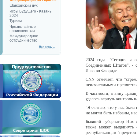
Шанхайский дух
Игры Будущего - Казань
2024
Туризм
Чрезвычайные
происшествия
Международное
сотрудничество
Все темы »
2024 года. "Сегодня я 
Соединенных Штатов", - 
Лаго во Флориде.
CNN отмечает, что "стрем
неисчислимыми препятств
В частности, в вину Трамп
удалось вернуть контроль н
"Я считаю, что у нас была
не могли быть избраны, на
Бывший губернатор Нью-Д
также может выдвинуть с
республиканцам "предстои