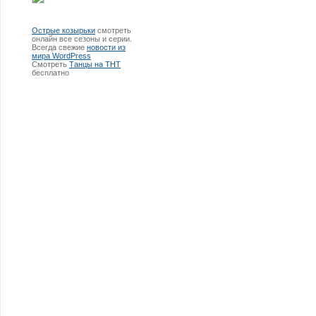
Острые козырьки
смотреть
онлайн все сезоны и серии.
Всегда свежие
новости из
мира WordPress
Смотреть
Танцы на ТНТ
бесплатно