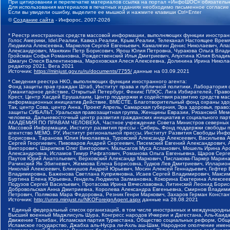
При цитировании и перепечатке материалов ссылка на портал «ИнфоШОС» обязательн
Для использования материалов в печатных изданиях необходимо письменное согласие
Если вы увидели ошибку, выделите ее мышкой и нажмите клавиши Ctrl+Enter
©
Создание сайта
- Инфорос, 2007-2026
* Реестр иностранных средств массовой информации, выполняющих функции иностранн
Голос Америки, Idel.Реалии, Кавказ.Реалии, Крым.Реалии, Телеканал Настоящее Время
Людмила Алексеевна, Маркелов Сергей Евгеньевич, Камалягин Денис Николаевич, Апах
Александрович, Маняхин Петр Борисович, Ярош Юлия Петровна, Чуракова Ольга Влади
Гройсман Софья Романовна, Рождественский Илья Дмитриевич, Апухтина Юлия Владимир
Шмагун Олеся Валентиновна, Мароховская Алеся Алексеевна, Долинина Ирина Никола
редактор 2021, Вега 2021
Источник:
https://minjust.gov.ru/ru/documents/7755/
данные на
03.09.2021
* Сведения реестра НКО, выполняющих функции иностранного агента:
Фонд защиты прав граждан Штаб, Институт права и публичной политики, Лаборатория
Гуманитарное действие, Открытый Петербург, Феникс ПЛЮС, Лига Избирателей, Правов
Крест, Центр Хасдей Ерушалаим, Центр поддержки и содействия развитию средств мас
информационных инициатив Действие, ВМЕСТЕ, Благотворительный фонд охраны здоров
Так, центр Сова, центр Анна, Проект Апрель, Самарская губерния, Эра здоровья, пр
защиты СИБАЛЬТ, Уральская правозащитная группа, Женщины Евразии, Рязанский Мемо
человека, Дальневосточный центр развития гражданских инициатив и социального пар
АКАДЕМИЯ ПО ПРАВАМ ЧЕЛОВЕКА, Частное учреждение Совета Министров северных стр
Массовой Информации, Институт развития прессы - Сибирь, Фонд поддержки свободы 
агентство МЕМО. РУ, Институт региональной прессы, Институт Развития Свободы Инф
Борисовна, Таранова Юлия Николаевна, Туровский Александр Алексеевич, Васильева 
Сергей Георгиевич, Пивоваров Андрей Сергеевич, Писемский Евгений Александрович,
Викторович, Шарипков Олег Викторович, Мальсагов Муса Асланович, Мошель Ирина Ар
Александровна, Исламов Тимур Рифгатович, Романова Ольга Евгеньевна, Щаров Серг
Паутов Юрий Анатольевич, Верховский Александр Маркович, Пислакова-Паркер Марина
Рачинский Ян Збигневич, Жемкова Елена Борисовна, Гудков Лев Дмитриевич, Иллари
Николай Алексеевич, Блинушов Андрей Юрьевич, Мосин Алексей Геннадьевич, Гефтер
Владимировна, Баженова Светлана Куприяновна, Исаев Сергей Владимирович, Максим
Буртина Елена Юрьевна, Гендель Людмила Залмановна, Кокорина Екатерина Алексеев
Подузов Сергей Васильевич, Протасова Ирина Вячеславовна, Литинский Леонид Борис
Добровольская Анна Дмитриевна, Королева Александра Евгеньевна, Смирнов Владими
Петрович, Полякова Мара Федоровна, Резник Генри Маркович, Захаров Герман Конста
Источник:
http://unro.minjust.ru/NKOForeignAgent.aspx
данные на
28.08.2021
* Единый федеральный список организаций, в том числе иностранных и международны
Высший военный Маджлисуль Шура, Конгресс народов Ичкерии и Дагестана, Аль-Каида, 
Движение Талибан, Исламская партия Туркестана, Общество социальных реформ, Общес
Исламское государство, Джабха аль-Нусра ли-Ахль аш-Шам, Народное ополчение имен