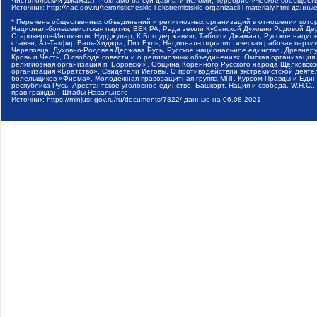
Чистопольский Джамаат, Рохнамо ба суи давлати исломи, Террористическое сообщест
Источник:
http://nac.gov.ru/terroristicheskie-i-ekstremistskie-organizacii-i-materialy.html
данные
* Перечень общественных объединений и религиозных организаций в отношении котор
Национал-большевистская партия, ВЕК РА, Рада земли Кубанской Духовно Родовой Де
Староверов-Инглингов, Нурджулар, К Богодержавию, Таблиги Джамаат, Русское наци
славян, Ат-Такфир Валь-Хиджра, Пит Буль, Национал-социалистическая рабочая парт
Череповца, Духовно-Родовая Держава Русь, Русское национальное единство, Древнер
Кровь и Честь, О свободе совести и о религиозных объединениях, Омская организаци
религиозная организация п. Боровский, Община Коренного Русского народа Щелковског
организация «Братство», Свидетели Иеговы, О противодействии экстремистской деяте
болельщиков «Фирма», Молодежная правозащитная группа МПГ, Курсом Правды и Единен
республика Русь, Арестантское уголовное единство, Башкорт, Нация и свобода, W.H.С
прав граждан, Штабы Навального
Источник:
https://minjust.gov.ru/ru/documents/7822/
данные на
06.08.2021