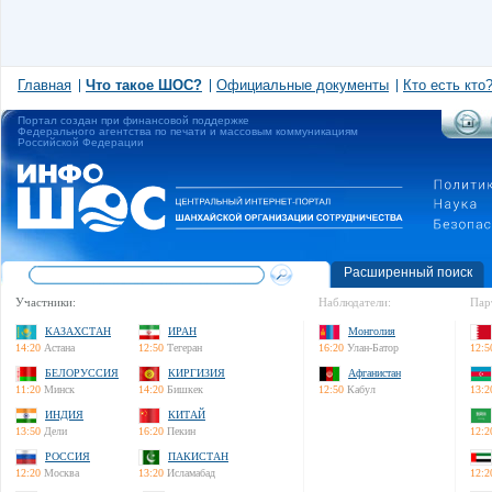
Главная
Что такое ШОС?
Официальные документы
Кто есть кто
Портал создан при финансовой поддержке
Федерального агентства по печати и массовым коммуникациям
Российской Федерации
Расширенный поиск
Участники:
Наблюдатели:
Пар
КАЗАХСТАН
ИРАН
Монголия
14:20
Астана
12:50
Тегеран
16:20
Улан-Батор
12:5
БЕЛОРУССИЯ
КИРГИЗИЯ
Афганистан
11:20
Минск
14:20
Бишкек
12:50
Кабул
13:2
ИНДИЯ
КИТАЙ
13:50
Дели
16:20
Пекин
12:2
РОССИЯ
ПАКИСТАН
12:20
Москва
13:20
Исламабад
12:2