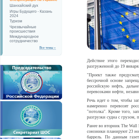
Шанхайский дух
Игры Будущего - Казань
2024
Туризм
Чрезвычайные
происшествия
Международное
сотрудничество
Все темы »
Действие этого переходн
разгруженной до 19 января
"Проект также предусмат
бессрочной основе запре
российскую нефть, дальн
перевозками нефти, незави
Речь идет о том, чтобы за
намеренно перевозят ро
"потолка". Кроме того, за
разгрузки судна c грузом,
Ранее во вторник The Wall 
союзники планируют 23 ноя
баррель. По данным газет