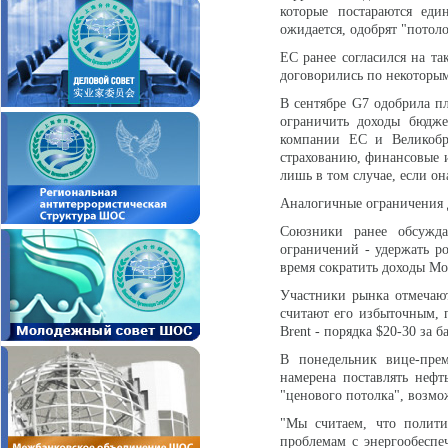
которые постараются еди
ожидается, одобрят "потол
ЕС ранее согласился на та
договорились по некоторым
В сентябре G7 одобрила пл
ограничить доходы бюдже
компании ЕС и Великобри
страхованию, финансовые и
лишь в том случае, если он
Аналогичные ограничения д
Союзники ранее обсужда
ограничений - удержать ро
время сократить доходы Мо
Участники рынка отмечают
считают его избыточным, п
Brent - порядка $20-30 за б
В понедельник вице-пре
намерена поставлять нефт
"ценового потолка", возмож
"Мы считаем, что полити
проблемам с энергообеспе