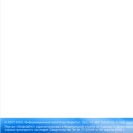
© 2007-2026, Информационное агентство ИнфоРос. Тел.: +7 495 718-84-11, E-mail:
info
Портал «ИнфоШОС» зарегистрирован в Федеральной службе по надзору в сфере массо
охраны культурного наследия. Свидетельство Эл № 77-31649 от 04 апреля 2008 г.