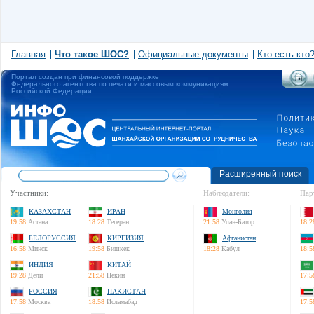
Главная
Что такое ШОС?
Официальные документы
Кто есть кто
Портал создан при финансовой поддержке
Федерального агентства по печати и массовым коммуникациям
Российской Федерации
Расширенный поиск
Участники:
Наблюдатели:
Пар
КАЗАХСТАН
ИРАН
Монголия
19:58
Астана
18:28
Тегеран
21:58
Улан-Батор
18:2
БЕЛОРУССИЯ
КИРГИЗИЯ
Афганистан
16:58
Минск
19:58
Бишкек
18:28
Кабул
18:5
ИНДИЯ
КИТАЙ
19:28
Дели
21:58
Пекин
17:5
РОССИЯ
ПАКИСТАН
17:58
Москва
18:58
Исламабад
17:5