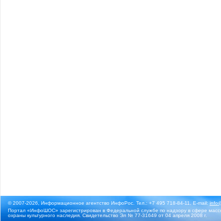
© 2007-2026, Информационное агентство ИнфоРос. Тел.: +7 495 718-84-11, E-mail:
info
Портал «ИнфоШОС» зарегистрирован в Федеральной службе по надзору в сфере массо
охраны культурного наследия. Свидетельство Эл № 77-31649 от 04 апреля 2008 г.