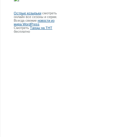
Острые козырьки
смотреть
онлайн все сезоны и серии.
Всегда свежие
новости из
мира WordPress
Смотреть
Танцы на ТНТ
бесплатно