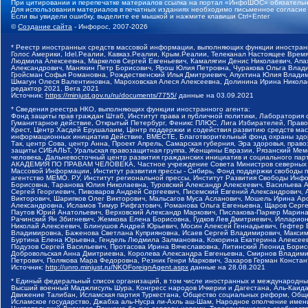
При цитировании и перепечатке материалов ссылка на портал «ИнфоШОС» обязательн
Для использования материалов в печатных изданиях необходимо письменное согласие
Если вы увидели ошибку, выделите ее мышкой и нажмите клавиши Ctrl+Enter
©
Создание сайта
- Инфорос, 2007-2026
* Реестр иностранных средств массовой информации, выполняющих функции иностранн
Голос Америки, Idel.Реалии, Кавказ.Реалии, Крым.Реалии, Телеканал Настоящее Время
Людмила Алексеевна, Маркелов Сергей Евгеньевич, Камалягин Денис Николаевич, Апах
Александрович, Маняхин Петр Борисович, Ярош Юлия Петровна, Чуракова Ольга Влади
Гройсман Софья Романовна, Рождественский Илья Дмитриевич, Апухтина Юлия Владимир
Шмагун Олеся Валентиновна, Мароховская Алеся Алексеевна, Долинина Ирина Никола
редактор 2021, Вега 2021
Источник:
https://minjust.gov.ru/ru/documents/7755/
данные на
03.09.2021
* Сведения реестра НКО, выполняющих функции иностранного агента:
Фонд защиты прав граждан Штаб, Институт права и публичной политики, Лаборатория
Гуманитарное действие, Открытый Петербург, Феникс ПЛЮС, Лига Избирателей, Правов
Крест, Центр Хасдей Ерушалаим, Центр поддержки и содействия развитию средств мас
информационных инициатив Действие, ВМЕСТЕ, Благотворительный фонд охраны здоров
Так, центр Сова, центр Анна, Проект Апрель, Самарская губерния, Эра здоровья, пр
защиты СИБАЛЬТ, Уральская правозащитная группа, Женщины Евразии, Рязанский Мемо
человека, Дальневосточный центр развития гражданских инициатив и социального пар
АКАДЕМИЯ ПО ПРАВАМ ЧЕЛОВЕКА, Частное учреждение Совета Министров северных стр
Массовой Информации, Институт развития прессы - Сибирь, Фонд поддержки свободы 
агентство МЕМО. РУ, Институт региональной прессы, Институт Развития Свободы Инф
Борисовна, Таранова Юлия Николаевна, Туровский Александр Алексеевич, Васильева 
Сергей Георгиевич, Пивоваров Андрей Сергеевич, Писемский Евгений Александрович,
Викторович, Шарипков Олег Викторович, Мальсагов Муса Асланович, Мошель Ирина Ар
Александровна, Исламов Тимур Рифгатович, Романова Ольга Евгеньевна, Щаров Серг
Паутов Юрий Анатольевич, Верховский Александр Маркович, Пислакова-Паркер Марина
Рачинский Ян Збигневич, Жемкова Елена Борисовна, Гудков Лев Дмитриевич, Иллари
Николай Алексеевич, Блинушов Андрей Юрьевич, Мосин Алексей Геннадьевич, Гефтер
Владимировна, Баженова Светлана Куприяновна, Исаев Сергей Владимирович, Максим
Буртина Елена Юрьевна, Гендель Людмила Залмановна, Кокорина Екатерина Алексеев
Подузов Сергей Васильевич, Протасова Ирина Вячеславовна, Литинский Леонид Борис
Добровольская Анна Дмитриевна, Королева Александра Евгеньевна, Смирнов Владими
Петрович, Полякова Мара Федоровна, Резник Генри Маркович, Захаров Герман Конста
Источник:
http://unro.minjust.ru/NKOForeignAgent.aspx
данные на
28.08.2021
* Единый федеральный список организаций, в том числе иностранных и международны
Высший военный Маджлисуль Шура, Конгресс народов Ичкерии и Дагестана, Аль-Каида, 
Движение Талибан, Исламская партия Туркестана, Общество социальных реформ, Общес
Исламское государство, Джабха аль-Нусра ли-Ахль аш-Шам, Народное ополчение имен