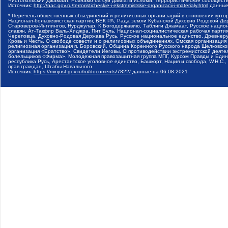
Чистопольский Джамаат, Рохнамо ба суи давлати исломи, Террористическое сообщест
Источник:
http://nac.gov.ru/terroristicheskie-i-ekstremistskie-organizacii-i-materialy.html
данные
* Перечень общественных объединений и религиозных организаций в отношении котор
Национал-большевистская партия, ВЕК РА, Рада земли Кубанской Духовно Родовой Де
Староверов-Инглингов, Нурджулар, К Богодержавию, Таблиги Джамаат, Русское наци
славян, Ат-Такфир Валь-Хиджра, Пит Буль, Национал-социалистическая рабочая парт
Череповца, Духовно-Родовая Держава Русь, Русское национальное единство, Древнер
Кровь и Честь, О свободе совести и о религиозных объединениях, Омская организаци
религиозная организация п. Боровский, Община Коренного Русского народа Щелковског
организация «Братство», Свидетели Иеговы, О противодействии экстремистской деяте
болельщиков «Фирма», Молодежная правозащитная группа МПГ, Курсом Правды и Единен
республика Русь, Арестантское уголовное единство, Башкорт, Нация и свобода, W.H.С
прав граждан, Штабы Навального
Источник:
https://minjust.gov.ru/ru/documents/7822/
данные на
06.08.2021