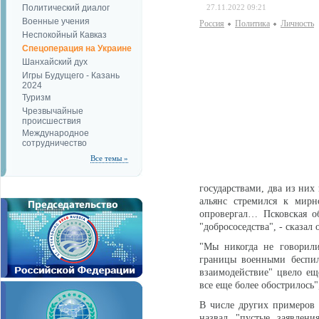
Политический диалог
27.11.2022 09:21
Военные учения
Россия
Политика
Личность
Неспокойный Кавказ
Спецоперация на Украине
Шанхайский дух
Игры Будущего - Казань
2024
Туризм
Чрезвычайные
происшествия
Международное
сотрудничество
Все темы »
государствами, два из них
альянс стремился к мирн
опровергал… Псковская об
"добрососедства", - сказал 
"Мы никогда не говорили
границы военными беспил
взаимодействие" цвело ещ
все еще более обострилось"
В числе других примеров 
назвал "пустые заявлен