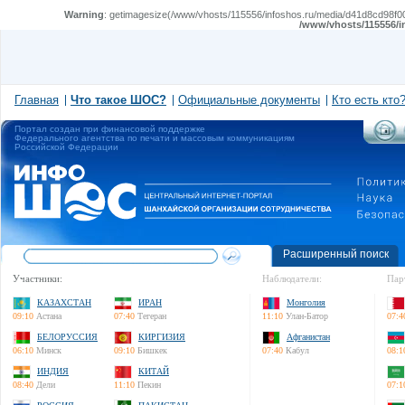
Warning
: getimagesize(/www/vhosts/115556/infoshos.ru/media/d41d8cd98f00
/www/vhosts/115556/i
Главная
Что такое ШОС?
Официальные документы
Кто есть кто
Портал создан при финансовой поддержке
Федерального агентства по печати и массовым коммуникациям
Российской Федерации
Расширенный поиск
Участники:
Наблюдатели:
Пар
КАЗАХСТАН
ИРАН
Монголия
09:10
Астана
07:40
Тегеран
11:10
Улан-Батор
07:4
БЕЛОРУССИЯ
КИРГИЗИЯ
Афганистан
06:10
Минск
09:10
Бишкек
07:40
Кабул
08:1
ИНДИЯ
КИТАЙ
08:40
Дели
11:10
Пекин
07:1