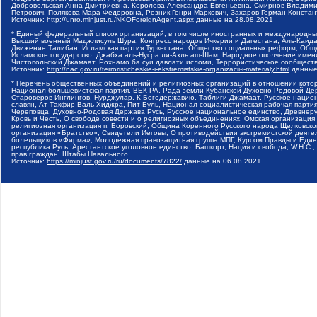
Добровольская Анна Дмитриевна, Королева Александра Евгеньевна, Смирнов Владими
Петрович, Полякова Мара Федоровна, Резник Генри Маркович, Захаров Герман Конста
Источник:
http://unro.minjust.ru/NKOForeignAgent.aspx
данные на
28.08.2021
* Единый федеральный список организаций, в том числе иностранных и международны
Высший военный Маджлисуль Шура, Конгресс народов Ичкерии и Дагестана, Аль-Каида, 
Движение Талибан, Исламская партия Туркестана, Общество социальных реформ, Общес
Исламское государство, Джабха аль-Нусра ли-Ахль аш-Шам, Народное ополчение имен
Чистопольский Джамаат, Рохнамо ба суи давлати исломи, Террористическое сообщест
Источник:
http://nac.gov.ru/terroristicheskie-i-ekstremistskie-organizacii-i-materialy.html
данные
* Перечень общественных объединений и религиозных организаций в отношении котор
Национал-большевистская партия, ВЕК РА, Рада земли Кубанской Духовно Родовой Де
Староверов-Инглингов, Нурджулар, К Богодержавию, Таблиги Джамаат, Русское наци
славян, Ат-Такфир Валь-Хиджра, Пит Буль, Национал-социалистическая рабочая парт
Череповца, Духовно-Родовая Держава Русь, Русское национальное единство, Древнер
Кровь и Честь, О свободе совести и о религиозных объединениях, Омская организаци
религиозная организация п. Боровский, Община Коренного Русского народа Щелковског
организация «Братство», Свидетели Иеговы, О противодействии экстремистской деяте
болельщиков «Фирма», Молодежная правозащитная группа МПГ, Курсом Правды и Единен
республика Русь, Арестантское уголовное единство, Башкорт, Нация и свобода, W.H.С
прав граждан, Штабы Навального
Источник:
https://minjust.gov.ru/ru/documents/7822/
данные на
06.08.2021