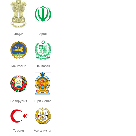
Индия
Иран
Монголия
Пакистан
Белорусия
Шри-Ланка
Турция
Афганистан