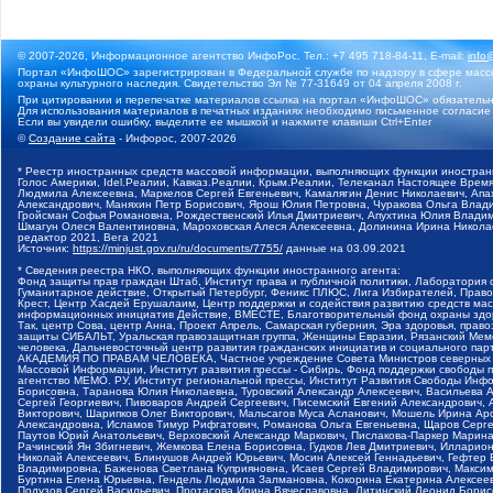
© 2007-2026, Информационное агентство ИнфоРос. Тел.: +7 495 718-84-11, E-mail:
info
Портал «ИнфоШОС» зарегистрирован в Федеральной службе по надзору в сфере массо
охраны культурного наследия. Свидетельство Эл № 77-31649 от 04 апреля 2008 г.
При цитировании и перепечатке материалов ссылка на портал «ИнфоШОС» обязательн
Для использования материалов в печатных изданиях необходимо письменное согласие
Если вы увидели ошибку, выделите ее мышкой и нажмите клавиши Ctrl+Enter
©
Создание сайта
- Инфорос, 2007-2026
* Реестр иностранных средств массовой информации, выполняющих функции иностранн
Голос Америки, Idel.Реалии, Кавказ.Реалии, Крым.Реалии, Телеканал Настоящее Время
Людмила Алексеевна, Маркелов Сергей Евгеньевич, Камалягин Денис Николаевич, Апах
Александрович, Маняхин Петр Борисович, Ярош Юлия Петровна, Чуракова Ольга Влади
Гройсман Софья Романовна, Рождественский Илья Дмитриевич, Апухтина Юлия Владимир
Шмагун Олеся Валентиновна, Мароховская Алеся Алексеевна, Долинина Ирина Никола
редактор 2021, Вега 2021
Источник:
https://minjust.gov.ru/ru/documents/7755/
данные на
03.09.2021
* Сведения реестра НКО, выполняющих функции иностранного агента:
Фонд защиты прав граждан Штаб, Институт права и публичной политики, Лаборатория
Гуманитарное действие, Открытый Петербург, Феникс ПЛЮС, Лига Избирателей, Правов
Крест, Центр Хасдей Ерушалаим, Центр поддержки и содействия развитию средств мас
информационных инициатив Действие, ВМЕСТЕ, Благотворительный фонд охраны здоров
Так, центр Сова, центр Анна, Проект Апрель, Самарская губерния, Эра здоровья, пр
защиты СИБАЛЬТ, Уральская правозащитная группа, Женщины Евразии, Рязанский Мемо
человека, Дальневосточный центр развития гражданских инициатив и социального пар
АКАДЕМИЯ ПО ПРАВАМ ЧЕЛОВЕКА, Частное учреждение Совета Министров северных стр
Массовой Информации, Институт развития прессы - Сибирь, Фонд поддержки свободы 
агентство МЕМО. РУ, Институт региональной прессы, Институт Развития Свободы Инф
Борисовна, Таранова Юлия Николаевна, Туровский Александр Алексеевич, Васильева 
Сергей Георгиевич, Пивоваров Андрей Сергеевич, Писемский Евгений Александрович,
Викторович, Шарипков Олег Викторович, Мальсагов Муса Асланович, Мошель Ирина Ар
Александровна, Исламов Тимур Рифгатович, Романова Ольга Евгеньевна, Щаров Серг
Паутов Юрий Анатольевич, Верховский Александр Маркович, Пислакова-Паркер Марина
Рачинский Ян Збигневич, Жемкова Елена Борисовна, Гудков Лев Дмитриевич, Иллари
Николай Алексеевич, Блинушов Андрей Юрьевич, Мосин Алексей Геннадьевич, Гефтер
Владимировна, Баженова Светлана Куприяновна, Исаев Сергей Владимирович, Максим
Буртина Елена Юрьевна, Гендель Людмила Залмановна, Кокорина Екатерина Алексеев
Подузов Сергей Васильевич, Протасова Ирина Вячеславовна, Литинский Леонид Борис