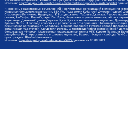
Чистопольский Джамаат, Рохнамо ба суи давлати исломи, Террористическое сообщест
Источник:
http://nac.gov.ru/terroristicheskie-i-ekstremistskie-organizacii-i-materialy.html
данные
* Перечень общественных объединений и религиозных организаций в отношении котор
Национал-большевистская партия, ВЕК РА, Рада земли Кубанской Духовно Родовой Де
Староверов-Инглингов, Нурджулар, К Богодержавию, Таблиги Джамаат, Русское наци
славян, Ат-Такфир Валь-Хиджра, Пит Буль, Национал-социалистическая рабочая парт
Череповца, Духовно-Родовая Держава Русь, Русское национальное единство, Древнер
Кровь и Честь, О свободе совести и о религиозных объединениях, Омская организаци
религиозная организация п. Боровский, Община Коренного Русского народа Щелковског
организация «Братство», Свидетели Иеговы, О противодействии экстремистской деяте
болельщиков «Фирма», Молодежная правозащитная группа МПГ, Курсом Правды и Единен
республика Русь, Арестантское уголовное единство, Башкорт, Нация и свобода, W.H.С
прав граждан, Штабы Навального
Источник:
https://minjust.gov.ru/ru/documents/7822/
данные на
06.08.2021