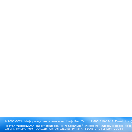
© 2007-2026, Информационное агентство ИнфоРос. Тел.: +7 495 718-84-11, E-mail:
info
Портал «ИнфоШОС» зарегистрирован в Федеральной службе по надзору в сфере массо
охраны культурного наследия. Свидетельство Эл № 77-31649 от 04 апреля 2008 г.