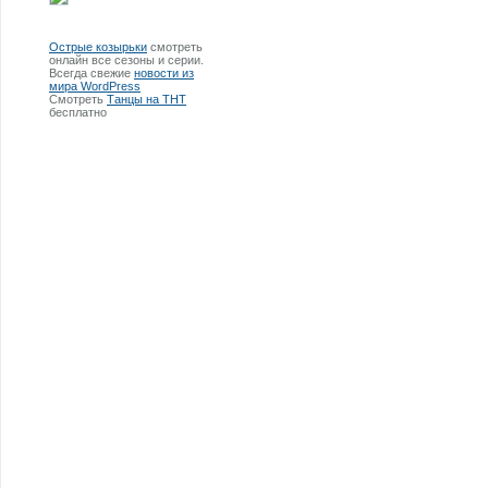
Острые козырьки
смотреть
онлайн все сезоны и серии.
Всегда свежие
новости из
мира WordPress
Смотреть
Танцы на ТНТ
бесплатно