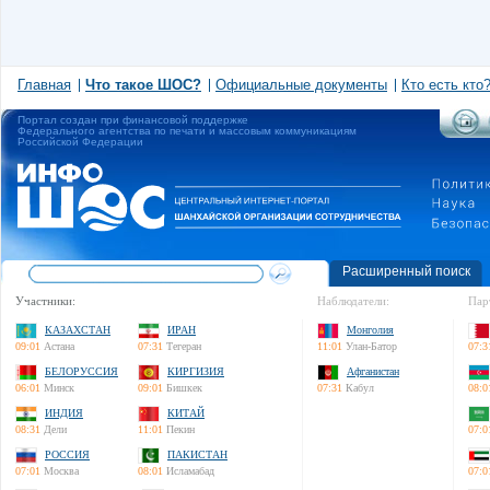
Главная
Что такое ШОС?
Официальные документы
Кто есть кто
Портал создан при финансовой поддержке
Федерального агентства по печати и массовым коммуникациям
Российской Федерации
Расширенный поиск
Участники:
Наблюдатели:
Пар
КАЗАХСТАН
ИРАН
Монголия
09:01
Астана
07:31
Тегеран
11:01
Улан-Батор
07:3
БЕЛОРУССИЯ
КИРГИЗИЯ
Афганистан
06:01
Минск
09:01
Бишкек
07:31
Кабул
08:0
ИНДИЯ
КИТАЙ
08:31
Дели
11:01
Пекин
07:0
РОССИЯ
ПАКИСТАН
07:01
Москва
08:01
Исламабад
07:0