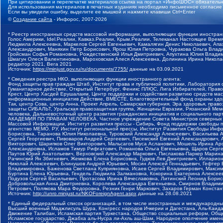
При цитировании и перепечатке материалов ссылка на портал «ИнфоШОС» обязательн
Для использования материалов в печатных изданиях необходимо письменное согласие
Если вы увидели ошибку, выделите ее мышкой и нажмите клавиши Ctrl+Enter
©
Создание сайта
- Инфорос, 2007-2026
* Реестр иностранных средств массовой информации, выполняющих функции иностранн
Голос Америки, Idel.Реалии, Кавказ.Реалии, Крым.Реалии, Телеканал Настоящее Время
Людмила Алексеевна, Маркелов Сергей Евгеньевич, Камалягин Денис Николаевич, Апах
Александрович, Маняхин Петр Борисович, Ярош Юлия Петровна, Чуракова Ольга Влади
Гройсман Софья Романовна, Рождественский Илья Дмитриевич, Апухтина Юлия Владимир
Шмагун Олеся Валентиновна, Мароховская Алеся Алексеевна, Долинина Ирина Никола
редактор 2021, Вега 2021
Источник:
https://minjust.gov.ru/ru/documents/7755/
данные на
03.09.2021
* Сведения реестра НКО, выполняющих функции иностранного агента:
Фонд защиты прав граждан Штаб, Институт права и публичной политики, Лаборатория
Гуманитарное действие, Открытый Петербург, Феникс ПЛЮС, Лига Избирателей, Правов
Крест, Центр Хасдей Ерушалаим, Центр поддержки и содействия развитию средств мас
информационных инициатив Действие, ВМЕСТЕ, Благотворительный фонд охраны здоров
Так, центр Сова, центр Анна, Проект Апрель, Самарская губерния, Эра здоровья, пр
защиты СИБАЛЬТ, Уральская правозащитная группа, Женщины Евразии, Рязанский Мемо
человека, Дальневосточный центр развития гражданских инициатив и социального пар
АКАДЕМИЯ ПО ПРАВАМ ЧЕЛОВЕКА, Частное учреждение Совета Министров северных стр
Массовой Информации, Институт развития прессы - Сибирь, Фонд поддержки свободы 
агентство МЕМО. РУ, Институт региональной прессы, Институт Развития Свободы Инф
Борисовна, Таранова Юлия Николаевна, Туровский Александр Алексеевич, Васильева 
Сергей Георгиевич, Пивоваров Андрей Сергеевич, Писемский Евгений Александрович,
Викторович, Шарипков Олег Викторович, Мальсагов Муса Асланович, Мошель Ирина Ар
Александровна, Исламов Тимур Рифгатович, Романова Ольга Евгеньевна, Щаров Серг
Паутов Юрий Анатольевич, Верховский Александр Маркович, Пислакова-Паркер Марина
Рачинский Ян Збигневич, Жемкова Елена Борисовна, Гудков Лев Дмитриевич, Иллари
Николай Алексеевич, Блинушов Андрей Юрьевич, Мосин Алексей Геннадьевич, Гефтер
Владимировна, Баженова Светлана Куприяновна, Исаев Сергей Владимирович, Максим
Буртина Елена Юрьевна, Гендель Людмила Залмановна, Кокорина Екатерина Алексеев
Подузов Сергей Васильевич, Протасова Ирина Вячеславовна, Литинский Леонид Борис
Добровольская Анна Дмитриевна, Королева Александра Евгеньевна, Смирнов Владими
Петрович, Полякова Мара Федоровна, Резник Генри Маркович, Захаров Герман Конста
Источник:
http://unro.minjust.ru/NKOForeignAgent.aspx
данные на
28.08.2021
* Единый федеральный список организаций, в том числе иностранных и международны
Высший военный Маджлисуль Шура, Конгресс народов Ичкерии и Дагестана, Аль-Каида, 
Движение Талибан, Исламская партия Туркестана, Общество социальных реформ, Общес
Исламское государство, Джабха аль-Нусра ли-Ахль аш-Шам, Народное ополчение имен