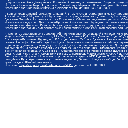
Добровольская Анна Дмитриевна, Королева Александра Евгеньевна, Смирнов Владими
Петрович, Полякова Мара Федоровна, Резник Генри Маркович, Захаров Герман Конста
Источник:
http://unro.minjust.ru/NKOForeignAgent.aspx
данные на
28.08.2021
* Единый федеральный список организаций, в том числе иностранных и международны
Высший военный Маджлисуль Шура, Конгресс народов Ичкерии и Дагестана, Аль-Каида, 
Движение Талибан, Исламская партия Туркестана, Общество социальных реформ, Общес
Исламское государство, Джабха аль-Нусра ли-Ахль аш-Шам, Народное ополчение имен
Чистопольский Джамаат, Рохнамо ба суи давлати исломи, Террористическое сообщест
Источник:
http://nac.gov.ru/terroristicheskie-i-ekstremistskie-organizacii-i-materialy.html
данные
* Перечень общественных объединений и религиозных организаций в отношении котор
Национал-большевистская партия, ВЕК РА, Рада земли Кубанской Духовно Родовой Де
Староверов-Инглингов, Нурджулар, К Богодержавию, Таблиги Джамаат, Русское наци
славян, Ат-Такфир Валь-Хиджра, Пит Буль, Национал-социалистическая рабочая парт
Череповца, Духовно-Родовая Держава Русь, Русское национальное единство, Древнер
Кровь и Честь, О свободе совести и о религиозных объединениях, Омская организаци
религиозная организация п. Боровский, Община Коренного Русского народа Щелковског
организация «Братство», Свидетели Иеговы, О противодействии экстремистской деяте
болельщиков «Фирма», Молодежная правозащитная группа МПГ, Курсом Правды и Единен
республика Русь, Арестантское уголовное единство, Башкорт, Нация и свобода, W.H.С
прав граждан, Штабы Навального
Источник:
https://minjust.gov.ru/ru/documents/7822/
данные на
06.08.2021