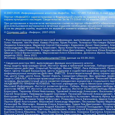
© 2007-2026, Информационное агентство ИнфоРос. Тел.: +7 495 718-84-11, E-mail:
info
Портал «ИнфоШОС» зарегистрирован в Федеральной службе по надзору в сфере массо
охраны культурного наследия. Свидетельство Эл № 77-31649 от 04 апреля 2008 г.
При цитировании и перепечатке материалов ссылка на портал «ИнфоШОС» обязательн
Для использования материалов в печатных изданиях необходимо письменное согласие
Если вы увидели ошибку, выделите ее мышкой и нажмите клавиши Ctrl+Enter
©
Создание сайта
- Инфорос, 2007-2026
* Реестр иностранных средств массовой информации, выполняющих функции иностранн
Голос Америки, Idel.Реалии, Кавказ.Реалии, Крым.Реалии, Телеканал Настоящее Время
Людмила Алексеевна, Маркелов Сергей Евгеньевич, Камалягин Денис Николаевич, Апах
Александрович, Маняхин Петр Борисович, Ярош Юлия Петровна, Чуракова Ольга Влади
Гройсман Софья Романовна, Рождественский Илья Дмитриевич, Апухтина Юлия Владимир
Шмагун Олеся Валентиновна, Мароховская Алеся Алексеевна, Долинина Ирина Никола
редактор 2021, Вега 2021
Источник:
https://minjust.gov.ru/ru/documents/7755/
данные на
03.09.2021
* Сведения реестра НКО, выполняющих функции иностранного агента:
Фонд защиты прав граждан Штаб, Институт права и публичной политики, Лаборатория
Гуманитарное действие, Открытый Петербург, Феникс ПЛЮС, Лига Избирателей, Правов
Крест, Центр Хасдей Ерушалаим, Центр поддержки и содействия развитию средств мас
информационных инициатив Действие, ВМЕСТЕ, Благотворительный фонд охраны здоров
Так, центр Сова, центр Анна, Проект Апрель, Самарская губерния, Эра здоровья, пр
защиты СИБАЛЬТ, Уральская правозащитная группа, Женщины Евразии, Рязанский Мемо
человека, Дальневосточный центр развития гражданских инициатив и социального пар
АКАДЕМИЯ ПО ПРАВАМ ЧЕЛОВЕКА, Частное учреждение Совета Министров северных стр
Массовой Информации, Институт развития прессы - Сибирь, Фонд поддержки свободы 
агентство МЕМО. РУ, Институт региональной прессы, Институт Развития Свободы Инф
Борисовна, Таранова Юлия Николаевна, Туровский Александр Алексеевич, Васильева 
Сергей Георгиевич, Пивоваров Андрей Сергеевич, Писемский Евгений Александрович,
Викторович, Шарипков Олег Викторович, Мальсагов Муса Асланович, Мошель Ирина Ар
Александровна, Исламов Тимур Рифгатович, Романова Ольга Евгеньевна, Щаров Серг
Паутов Юрий Анатольевич, Верховский Александр Маркович, Пислакова-Паркер Марина
Рачинский Ян Збигневич, Жемкова Елена Борисовна, Гудков Лев Дмитриевич, Иллари
Николай Алексеевич, Блинушов Андрей Юрьевич, Мосин Алексей Геннадьевич, Гефтер
Владимировна, Баженова Светлана Куприяновна, Исаев Сергей Владимирович, Максим
Буртина Елена Юрьевна, Гендель Людмила Залмановна, Кокорина Екатерина Алексеев
Подузов Сергей Васильевич, Протасова Ирина Вячеславовна, Литинский Леонид Борис