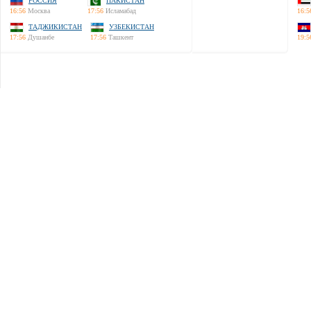
РОССИЯ
ПАКИСТАН
16:56
Москва
17:56
Исламабад
16:5
ТАДЖИКИСТАН
УЗБЕКИСТАН
17:56
Душанбе
17:56
Ташкент
19:5