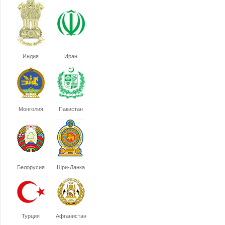
Индия
Иран
Монголия
Пакистан
Белорусия
Шри-Ланка
Турция
Афганистан