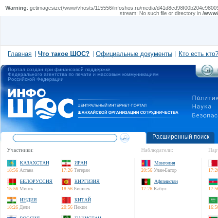
Warning
: getimagesize(/www/vhosts/115556/infoshos.ru/media/d41d8cd98f00b204e9800998ecf84
stream: No such file or directory in
/www/
Главная
Что такое ШОС?
Официальные документы
Кто есть кто
Портал создан при финансовой поддержке
Федерального агентства по печати и массовым коммуникациям
Российской Федерации
Расширенный поиск
Участники:
Наблюдатели:
Пар
КАЗАХСТАН
ИРАН
Монголия
18:56
Астана
17:26
Тегеран
20:56
Улан-Батор
17:2
БЕЛОРУССИЯ
КИРГИЗИЯ
Афганистан
15:56
Минск
18:56
Бишкек
17:26
Кабул
17:5
ИНДИЯ
КИТАЙ
18:26
Дели
20:56
Пекин
16:5