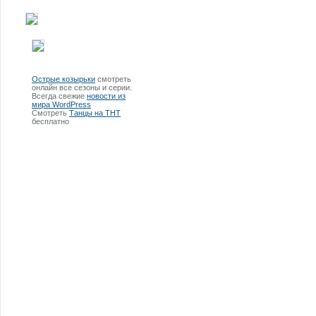
Острые козырьки
смотреть
онлайн все сезоны и серии.
Всегда свежие
новости из
мира WordPress
Смотреть
Танцы на ТНТ
бесплатно