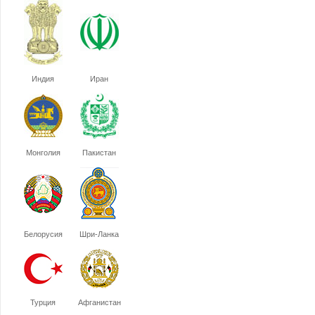
Индия
Иран
Монголия
Пакистан
Белорусия
Шри-Ланка
Турция
Афганистан