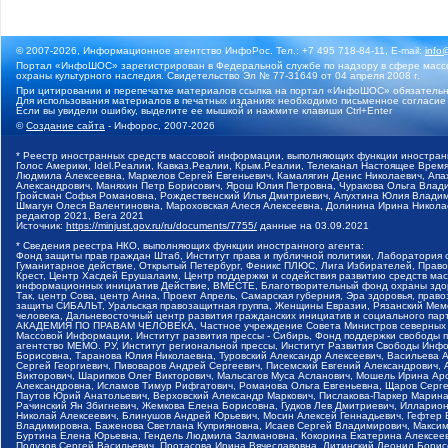
© 2007-2026, Информационное агентство ИнфоРос. Тел.: +7 495 718-84-11, E-mail:
info
Портал «ИнфоШОС» зарегистрирован в Федеральной службе по надзору в сфере массо
охраны культурного наследия. Свидетельство Эл № 77-31649 от 04 апреля 2008 г.
При цитировании и перепечатке материалов ссылка на портал «ИнфоШОС» обязательн
Для использования материалов в печатных изданиях необходимо письменное согласие
Если вы увидели ошибку, выделите ее мышкой и нажмите клавиши Ctrl+Enter
©
Создание сайта
- Инфорос, 2007-2026
* Реестр иностранных средств массовой информации, выполняющих функции иностранн
Голос Америки, Idel.Реалии, Кавказ.Реалии, Крым.Реалии, Телеканал Настоящее Время
Людмила Алексеевна, Маркелов Сергей Евгеньевич, Камалягин Денис Николаевич, Апах
Александрович, Маняхин Петр Борисович, Ярош Юлия Петровна, Чуракова Ольга Влади
Гройсман Софья Романовна, Рождественский Илья Дмитриевич, Апухтина Юлия Владимир
Шмагун Олеся Валентиновна, Мароховская Алеся Алексеевна, Долинина Ирина Никола
редактор 2021, Вега 2021
Источник:
https://minjust.gov.ru/ru/documents/7755/
данные на
03.09.2021
* Сведения реестра НКО, выполняющих функции иностранного агента:
Фонд защиты прав граждан Штаб, Институт права и публичной политики, Лаборатория
Гуманитарное действие, Открытый Петербург, Феникс ПЛЮС, Лига Избирателей, Правов
Крест, Центр Хасдей Ерушалаим, Центр поддержки и содействия развитию средств мас
информационных инициатив Действие, ВМЕСТЕ, Благотворительный фонд охраны здоров
Так, центр Сова, центр Анна, Проект Апрель, Самарская губерния, Эра здоровья, пр
защиты СИБАЛЬТ, Уральская правозащитная группа, Женщины Евразии, Рязанский Мемо
человека, Дальневосточный центр развития гражданских инициатив и социального пар
АКАДЕМИЯ ПО ПРАВАМ ЧЕЛОВЕКА, Частное учреждение Совета Министров северных стр
Массовой Информации, Институт развития прессы - Сибирь, Фонд поддержки свободы 
агентство МЕМО. РУ, Институт региональной прессы, Институт Развития Свободы Инф
Борисовна, Таранова Юлия Николаевна, Туровский Александр Алексеевич, Васильева 
Сергей Георгиевич, Пивоваров Андрей Сергеевич, Писемский Евгений Александрович,
Викторович, Шарипков Олег Викторович, Мальсагов Муса Асланович, Мошель Ирина Ар
Александровна, Исламов Тимур Рифгатович, Романова Ольга Евгеньевна, Щаров Серг
Паутов Юрий Анатольевич, Верховский Александр Маркович, Пислакова-Паркер Марина
Рачинский Ян Збигневич, Жемкова Елена Борисовна, Гудков Лев Дмитриевич, Иллари
Николай Алексеевич, Блинушов Андрей Юрьевич, Мосин Алексей Геннадьевич, Гефтер
Владимировна, Баженова Светлана Куприяновна, Исаев Сергей Владимирович, Максим
Буртина Елена Юрьевна, Гендель Людмила Залмановна, Кокорина Екатерина Алексеев
Подузов Сергей Васильевич, Протасова Ирина Вячеславовна, Литинский Леонид Борис