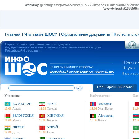
Warning
: getimagesize(/www/vhosts/115556/infoshos.ru/media/d41d8cd98f00
/www/vhosts/115556/i
Главная
Что такое ШОС?
Официальные документы
Кто есть кто
Портал создан при финансовой поддержке
Федерального агентства по печати и массовым коммуникациям
Российской Федерации
Расширенный поиск
Участники:
Наблюдатели:
Пар
КАЗАХСТАН
ИРАН
Монголия
13:06
Астана
11:36
Тегеран
15:06
Улан-Батор
11:3
БЕЛОРУССИЯ
КИРГИЗИЯ
Афганистан
10:06
Минск
13:06
Бишкек
11:36
Кабул
12:0
ИНДИЯ
КИТАЙ
12:36
Дели
15:06
Пекин
11:0