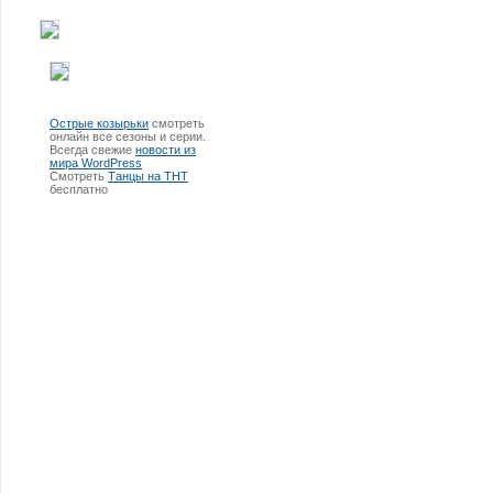
Острые козырьки
смотреть
онлайн все сезоны и серии.
Всегда свежие
новости из
мира WordPress
Смотреть
Танцы на ТНТ
бесплатно