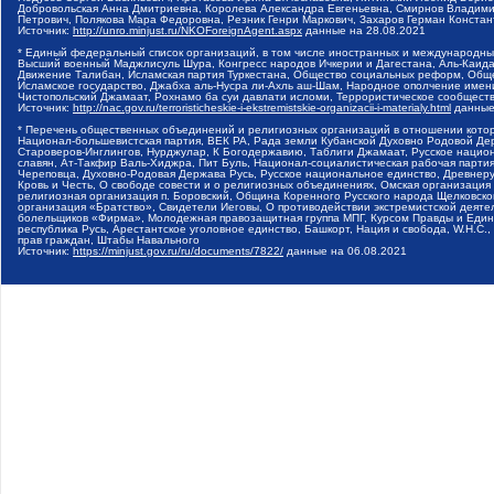
Добровольская Анна Дмитриевна, Королева Александра Евгеньевна, Смирнов Владими
Петрович, Полякова Мара Федоровна, Резник Генри Маркович, Захаров Герман Конста
Источник:
http://unro.minjust.ru/NKOForeignAgent.aspx
данные на
28.08.2021
* Единый федеральный список организаций, в том числе иностранных и международны
Высший военный Маджлисуль Шура, Конгресс народов Ичкерии и Дагестана, Аль-Каида, 
Движение Талибан, Исламская партия Туркестана, Общество социальных реформ, Общес
Исламское государство, Джабха аль-Нусра ли-Ахль аш-Шам, Народное ополчение имен
Чистопольский Джамаат, Рохнамо ба суи давлати исломи, Террористическое сообщест
Источник:
http://nac.gov.ru/terroristicheskie-i-ekstremistskie-organizacii-i-materialy.html
данные
* Перечень общественных объединений и религиозных организаций в отношении котор
Национал-большевистская партия, ВЕК РА, Рада земли Кубанской Духовно Родовой Де
Староверов-Инглингов, Нурджулар, К Богодержавию, Таблиги Джамаат, Русское наци
славян, Ат-Такфир Валь-Хиджра, Пит Буль, Национал-социалистическая рабочая парт
Череповца, Духовно-Родовая Держава Русь, Русское национальное единство, Древнер
Кровь и Честь, О свободе совести и о религиозных объединениях, Омская организаци
религиозная организация п. Боровский, Община Коренного Русского народа Щелковског
организация «Братство», Свидетели Иеговы, О противодействии экстремистской деяте
болельщиков «Фирма», Молодежная правозащитная группа МПГ, Курсом Правды и Единен
республика Русь, Арестантское уголовное единство, Башкорт, Нация и свобода, W.H.С
прав граждан, Штабы Навального
Источник:
https://minjust.gov.ru/ru/documents/7822/
данные на
06.08.2021