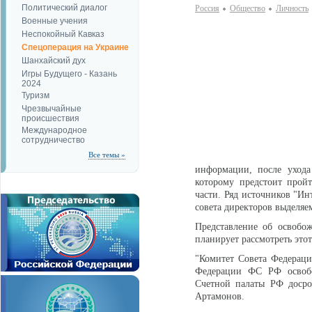
Политический диалог
Россия
Общество
Личность
Военные учения
Неспокойный Кавказ
Спецоперация на Украине
Шанхайский дух
Игры Будущего - Казань
2024
Туризм
Чрезвычайные
происшествия
Международное
сотрудничество
Все темы »
информации, после ухода
которому предстоит прой
части. Ряд источников "Ин
совета директоров выделя
Представление об освобо
планирует рассмотреть этот
"Комитет Совета Федерац
Федерации ФС РФ освобо
Счетной палаты РФ досроч
Артамонов.