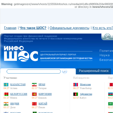
Warning
: getimagesize(/www/vhosts/115556/infoshos.ru/media/d41d8cd98f00b204e980099
or directory in
/www/vhosts/11
Главная
Что такое ШОС?
Официальные документы
Кто есть кто
Портал создан при финансовой поддержке
Федерального агентства по печати и массовым коммуникациям
Российской Федерации
Расширенный поиск
Участники:
Наблюдатели:
Пар
КАЗАХСТАН
ИРАН
Монголия
04:27
Астана
02:57
Тегеран
06:27
Улан-Батор
02:5
БЕЛОРУССИЯ
КИРГИЗИЯ
Афганистан
01:27
Минск
04:27
Бишкек
02:57
Кабул
03:2
ИНДИЯ
КИТАЙ
03:57
Дели
06:27
Пекин
02:2