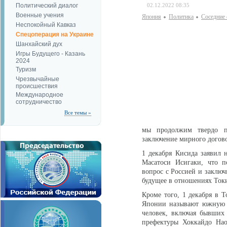
Политический диалог
02.12.2022 08:35
Военные учения
Япония
Политика
Соседние 
Неспокойный Кавказ
Спецоперация на Украине
Шанхайский дух
Игры Будущего - Казань
2024
Туризм
Чрезвычайные
происшествия
Международное
сотрудничество
Все темы »
мы продолжим твердо пр
заключение мирного договор
1 декабря Кисида заявил 
Масатоси Исигаки, что п
вопрос с Россией и заключ
будущее в отношениях Токи
Кроме того, 1 декабря в 
Японии называют южную ч
человек, включая бывших 
префектуры Хоккайдо Нао