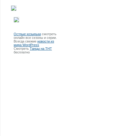
Острые козырьки
смотреть
онлайн все сезоны и серии.
Всегда свежие
новости из
мира WordPress
Смотреть
Танцы на ТНТ
бесплатно