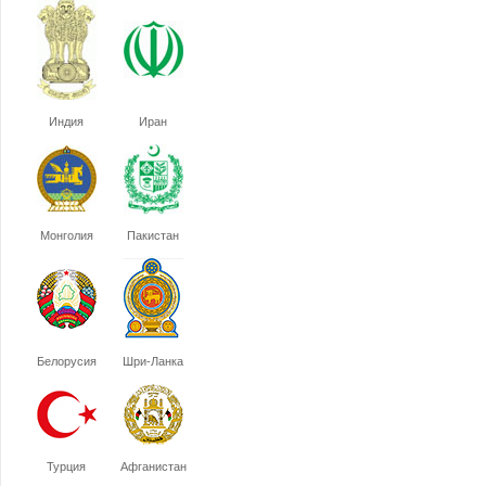
Индия
Иран
Монголия
Пакистан
Белорусия
Шри-Ланка
Турция
Афганистан