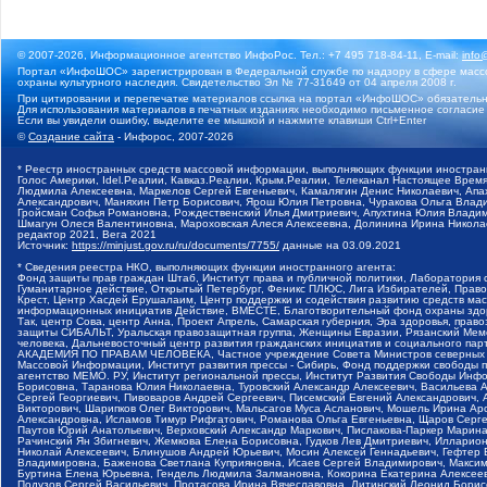
© 2007-2026, Информационное агентство ИнфоРос. Тел.: +7 495 718-84-11, E-mail:
info
Портал «ИнфоШОС» зарегистрирован в Федеральной службе по надзору в сфере массо
охраны культурного наследия. Свидетельство Эл № 77-31649 от 04 апреля 2008 г.
При цитировании и перепечатке материалов ссылка на портал «ИнфоШОС» обязательн
Для использования материалов в печатных изданиях необходимо письменное согласие
Если вы увидели ошибку, выделите ее мышкой и нажмите клавиши Ctrl+Enter
©
Создание сайта
- Инфорос, 2007-2026
* Реестр иностранных средств массовой информации, выполняющих функции иностранн
Голос Америки, Idel.Реалии, Кавказ.Реалии, Крым.Реалии, Телеканал Настоящее Время
Людмила Алексеевна, Маркелов Сергей Евгеньевич, Камалягин Денис Николаевич, Апах
Александрович, Маняхин Петр Борисович, Ярош Юлия Петровна, Чуракова Ольга Влади
Гройсман Софья Романовна, Рождественский Илья Дмитриевич, Апухтина Юлия Владимир
Шмагун Олеся Валентиновна, Мароховская Алеся Алексеевна, Долинина Ирина Никола
редактор 2021, Вега 2021
Источник:
https://minjust.gov.ru/ru/documents/7755/
данные на
03.09.2021
* Сведения реестра НКО, выполняющих функции иностранного агента:
Фонд защиты прав граждан Штаб, Институт права и публичной политики, Лаборатория
Гуманитарное действие, Открытый Петербург, Феникс ПЛЮС, Лига Избирателей, Правов
Крест, Центр Хасдей Ерушалаим, Центр поддержки и содействия развитию средств мас
информационных инициатив Действие, ВМЕСТЕ, Благотворительный фонд охраны здоров
Так, центр Сова, центр Анна, Проект Апрель, Самарская губерния, Эра здоровья, пр
защиты СИБАЛЬТ, Уральская правозащитная группа, Женщины Евразии, Рязанский Мемо
человека, Дальневосточный центр развития гражданских инициатив и социального пар
АКАДЕМИЯ ПО ПРАВАМ ЧЕЛОВЕКА, Частное учреждение Совета Министров северных стр
Массовой Информации, Институт развития прессы - Сибирь, Фонд поддержки свободы 
агентство МЕМО. РУ, Институт региональной прессы, Институт Развития Свободы Инф
Борисовна, Таранова Юлия Николаевна, Туровский Александр Алексеевич, Васильева 
Сергей Георгиевич, Пивоваров Андрей Сергеевич, Писемский Евгений Александрович,
Викторович, Шарипков Олег Викторович, Мальсагов Муса Асланович, Мошель Ирина Ар
Александровна, Исламов Тимур Рифгатович, Романова Ольга Евгеньевна, Щаров Серг
Паутов Юрий Анатольевич, Верховский Александр Маркович, Пислакова-Паркер Марина
Рачинский Ян Збигневич, Жемкова Елена Борисовна, Гудков Лев Дмитриевич, Иллари
Николай Алексеевич, Блинушов Андрей Юрьевич, Мосин Алексей Геннадьевич, Гефтер
Владимировна, Баженова Светлана Куприяновна, Исаев Сергей Владимирович, Максим
Буртина Елена Юрьевна, Гендель Людмила Залмановна, Кокорина Екатерина Алексеев
Подузов Сергей Васильевич, Протасова Ирина Вячеславовна, Литинский Леонид Борис