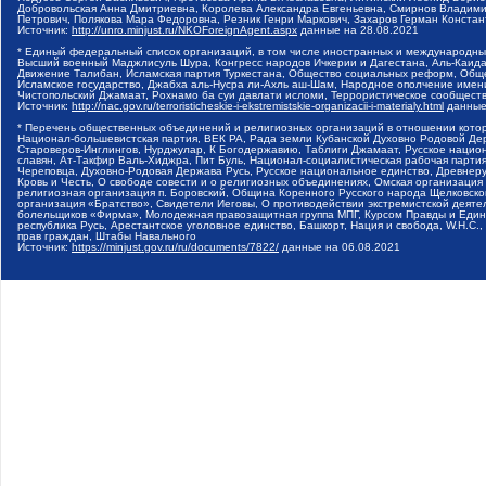
Добровольская Анна Дмитриевна, Королева Александра Евгеньевна, Смирнов Владими
Петрович, Полякова Мара Федоровна, Резник Генри Маркович, Захаров Герман Конста
Источник:
http://unro.minjust.ru/NKOForeignAgent.aspx
данные на
28.08.2021
* Единый федеральный список организаций, в том числе иностранных и международны
Высший военный Маджлисуль Шура, Конгресс народов Ичкерии и Дагестана, Аль-Каида, 
Движение Талибан, Исламская партия Туркестана, Общество социальных реформ, Общес
Исламское государство, Джабха аль-Нусра ли-Ахль аш-Шам, Народное ополчение имен
Чистопольский Джамаат, Рохнамо ба суи давлати исломи, Террористическое сообщест
Источник:
http://nac.gov.ru/terroristicheskie-i-ekstremistskie-organizacii-i-materialy.html
данные
* Перечень общественных объединений и религиозных организаций в отношении котор
Национал-большевистская партия, ВЕК РА, Рада земли Кубанской Духовно Родовой Де
Староверов-Инглингов, Нурджулар, К Богодержавию, Таблиги Джамаат, Русское наци
славян, Ат-Такфир Валь-Хиджра, Пит Буль, Национал-социалистическая рабочая парт
Череповца, Духовно-Родовая Держава Русь, Русское национальное единство, Древнер
Кровь и Честь, О свободе совести и о религиозных объединениях, Омская организаци
религиозная организация п. Боровский, Община Коренного Русского народа Щелковског
организация «Братство», Свидетели Иеговы, О противодействии экстремистской деяте
болельщиков «Фирма», Молодежная правозащитная группа МПГ, Курсом Правды и Единен
республика Русь, Арестантское уголовное единство, Башкорт, Нация и свобода, W.H.С
прав граждан, Штабы Навального
Источник:
https://minjust.gov.ru/ru/documents/7822/
данные на
06.08.2021