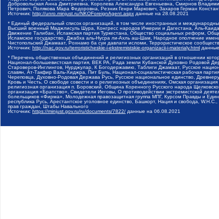
Добровольская Анна Дмитриевна, Королева Александра Евгеньевна, Смирнов Владими
Петрович, Полякова Мара Федоровна, Резник Генри Маркович, Захаров Герман Конста
Источник:
http://unro.minjust.ru/NKOForeignAgent.aspx
данные на
28.08.2021
* Единый федеральный список организаций, в том числе иностранных и международны
Высший военный Маджлисуль Шура, Конгресс народов Ичкерии и Дагестана, Аль-Каида, 
Движение Талибан, Исламская партия Туркестана, Общество социальных реформ, Общес
Исламское государство, Джабха аль-Нусра ли-Ахль аш-Шам, Народное ополчение имен
Чистопольский Джамаат, Рохнамо ба суи давлати исломи, Террористическое сообщест
Источник:
http://nac.gov.ru/terroristicheskie-i-ekstremistskie-organizacii-i-materialy.html
данные
* Перечень общественных объединений и религиозных организаций в отношении котор
Национал-большевистская партия, ВЕК РА, Рада земли Кубанской Духовно Родовой Де
Староверов-Инглингов, Нурджулар, К Богодержавию, Таблиги Джамаат, Русское наци
славян, Ат-Такфир Валь-Хиджра, Пит Буль, Национал-социалистическая рабочая парт
Череповца, Духовно-Родовая Держава Русь, Русское национальное единство, Древнер
Кровь и Честь, О свободе совести и о религиозных объединениях, Омская организаци
религиозная организация п. Боровский, Община Коренного Русского народа Щелковског
организация «Братство», Свидетели Иеговы, О противодействии экстремистской деяте
болельщиков «Фирма», Молодежная правозащитная группа МПГ, Курсом Правды и Единен
республика Русь, Арестантское уголовное единство, Башкорт, Нация и свобода, W.H.С
прав граждан, Штабы Навального
Источник:
https://minjust.gov.ru/ru/documents/7822/
данные на
06.08.2021