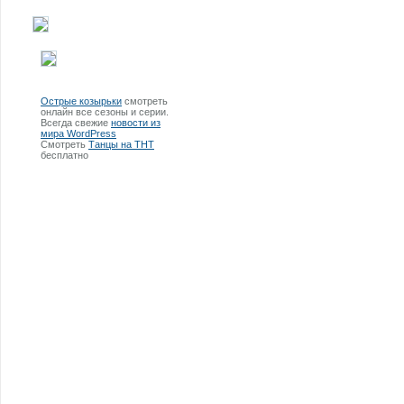
Острые козырьки
смотреть
онлайн все сезоны и серии.
Всегда свежие
новости из
мира WordPress
Смотреть
Танцы на ТНТ
бесплатно