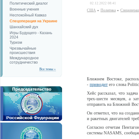
Политический диалог
02.12.2022 08:41
Военные учения
США
Политика
Спецоперац
Неспокойный Кавказ
Спецоперация на Украине
Шанхайский дух
Игры Будущего - Казань
2024
Туризм
Чрезвычайные
происшествия
Международное
сотрудничество
Все темы »
Ближнем Востоке, распол
-
приводит
его слова Politic
Хейс рассказал, что задач
трех-шести месяцев, а з
отправить на Ближний Во
Он отметил, что на создан
и ракетных двигателей тре
Согласно отчетам Пентаго
системы NASAMS, сообщае