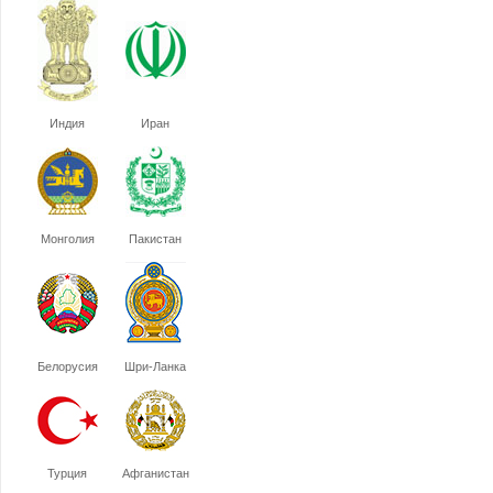
Индия
Иран
Монголия
Пакистан
Белорусия
Шри-Ланка
Турция
Афганистан