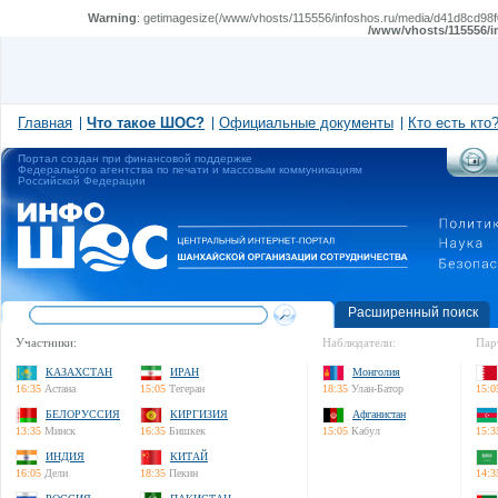
Warning
: getimagesize(/www/vhosts/115556/infoshos.ru/media/d41d8cd98f0
/www/vhosts/115556/i
Главная
Что такое ШОС?
Официальные документы
Кто есть кто
Портал создан при финансовой поддержке
Федерального агентства по печати и массовым коммуникациям
Российской Федерации
Расширенный поиск
Участники:
Наблюдатели:
Пар
КАЗАХСТАН
ИРАН
Монголия
16:35
Астана
15:05
Тегеран
18:35
Улан-Батор
15:0
БЕЛОРУССИЯ
КИРГИЗИЯ
Афганистан
13:35
Минск
16:35
Бишкек
15:05
Кабул
15:3
ИНДИЯ
КИТАЙ
16:05
Дели
18:35
Пекин
14:3