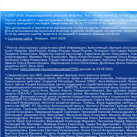
© 2007-2026, Информационное агентство ИнфоРос. Тел.: +7 495 718-84-11, E-mail:
info
Портал «ИнфоШОС» зарегистрирован в Федеральной службе по надзору в сфере массо
охраны культурного наследия. Свидетельство Эл № 77-31649 от 04 апреля 2008 г.
При цитировании и перепечатке материалов ссылка на портал «ИнфоШОС» обязательн
Для использования материалов в печатных изданиях необходимо письменное согласие
Если вы увидели ошибку, выделите ее мышкой и нажмите клавиши Ctrl+Enter
©
Создание сайта
- Инфорос, 2007-2026
* Реестр иностранных средств массовой информации, выполняющих функции иностранн
Голос Америки, Idel.Реалии, Кавказ.Реалии, Крым.Реалии, Телеканал Настоящее Время
Людмила Алексеевна, Маркелов Сергей Евгеньевич, Камалягин Денис Николаевич, Апах
Александрович, Маняхин Петр Борисович, Ярош Юлия Петровна, Чуракова Ольга Влади
Гройсман Софья Романовна, Рождественский Илья Дмитриевич, Апухтина Юлия Владимир
Шмагун Олеся Валентиновна, Мароховская Алеся Алексеевна, Долинина Ирина Никола
редактор 2021, Вега 2021
Источник:
https://minjust.gov.ru/ru/documents/7755/
данные на
03.09.2021
* Сведения реестра НКО, выполняющих функции иностранного агента:
Фонд защиты прав граждан Штаб, Институт права и публичной политики, Лаборатория
Гуманитарное действие, Открытый Петербург, Феникс ПЛЮС, Лига Избирателей, Правов
Крест, Центр Хасдей Ерушалаим, Центр поддержки и содействия развитию средств мас
информационных инициатив Действие, ВМЕСТЕ, Благотворительный фонд охраны здоров
Так, центр Сова, центр Анна, Проект Апрель, Самарская губерния, Эра здоровья, пр
защиты СИБАЛЬТ, Уральская правозащитная группа, Женщины Евразии, Рязанский Мемо
человека, Дальневосточный центр развития гражданских инициатив и социального пар
АКАДЕМИЯ ПО ПРАВАМ ЧЕЛОВЕКА, Частное учреждение Совета Министров северных стр
Массовой Информации, Институт развития прессы - Сибирь, Фонд поддержки свободы 
агентство МЕМО. РУ, Институт региональной прессы, Институт Развития Свободы Инф
Борисовна, Таранова Юлия Николаевна, Туровский Александр Алексеевич, Васильева 
Сергей Георгиевич, Пивоваров Андрей Сергеевич, Писемский Евгений Александрович,
Викторович, Шарипков Олег Викторович, Мальсагов Муса Асланович, Мошель Ирина Ар
Александровна, Исламов Тимур Рифгатович, Романова Ольга Евгеньевна, Щаров Серг
Паутов Юрий Анатольевич, Верховский Александр Маркович, Пислакова-Паркер Марина
Рачинский Ян Збигневич, Жемкова Елена Борисовна, Гудков Лев Дмитриевич, Иллари
Николай Алексеевич, Блинушов Андрей Юрьевич, Мосин Алексей Геннадьевич, Гефтер
Владимировна, Баженова Светлана Куприяновна, Исаев Сергей Владимирович, Максим
Буртина Елена Юрьевна, Гендель Людмила Залмановна, Кокорина Екатерина Алексеев
Подузов Сергей Васильевич, Протасова Ирина Вячеславовна, Литинский Леонид Борис