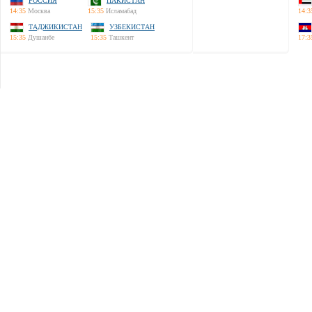
РОССИЯ
ПАКИСТАН
14:35
Москва
15:35
Исламабад
14:3
ТАДЖИКИСТАН
УЗБЕКИСТАН
15:35
Душанбе
15:35
Ташкент
17:3