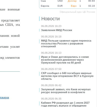
Cша
USD
Доллар
1
80.93
Eвропа
EUR
Евро
1
93.19
ские военные
Официальный курс ЦБ России
Новости
представляет
ных США, эта
06.08.2026 16:23
Заявления МИД России
таниях новой
06.08.2026 16:18
МИД Польши сравнил идею переноса
посольства России с разрывом
етами усилят
отношений
06.08.2026 16:13
Иран и Оман договорились о схеме
ряд элементов
возобновления движения через
Ормузский пролив на 60 дней
06.08.2026 07:50
СКР сообщил о 640 погибших мирных
жителях при вторжении ВСУ в Курскую
область
06.08.2026 06:42
Залужный заявил, что Киев исчерпал
ресурс вооружений в конфликте
товаров
06.08.2026 06:35
Кабмин РФ разрешил до 1 июля 2027
года импорт, выпуск и обращение