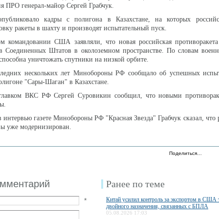
я ПРО генерал-майор Сергей Грабчук.
убликовало кадры с полигона в Казахстане, на которых россий
овку ракеты в шахту и производят испытательный пуск.
ом командовании США заявляли, что новая российская противоракета 
ов Соединенных Штатов в околоземном пространстве. По словам воен
 способна уничтожать спутники на низкой орбите.
ледних нескольких лет Минобороны РФ сообщало об успешных испы
олигоне "Сары-Шаган" в Казахстане.
главком ВКС РФ Сергей Суровикин сообщил, что новыми противорак
ы.
в интервью газете Минобороны РФ "Красная Звезда" Грабчук сказал, что 
ы уже модернизирован.
Поделиться…
омментарий
Ранее по теме
Китай усилил контроль за экспортом в США 
*
двойного назначения, связанных с БПЛА
05.08.2026 17:03