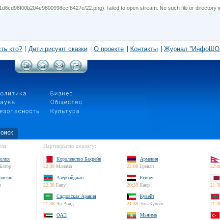
d8cd98f00b204e9800998ecf8427e/22.png): failed to open stream: No such file or directory 
сть кто?
Дети рисуют сказки
О проекте
Контакты
Журнал "ИнфоШО
оиск
ли:
Партнеры по диалогу:
олия
Королевство Бахрейн
Армения
Батор
22:08
Манама
22:08
Ереван
22:0
нистан
Азербайджан
Египет
л
22:38
Баку
20:38
Каир
21:3
Саудовская Аравия
Кувейт
21:38
Эр-Рияд
21:38
Эль-Кувейт
21:3
ОАЭ
Мьянма