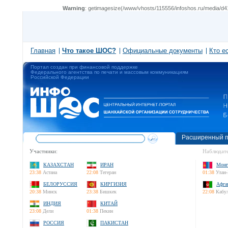
Warning
: getimagesize(/www/vhosts/115556/infoshos.ru/media/d41
Главная
Что такое ШОС?
Официальные документы
Кто е
Портал создан при финансовой поддержке
Федерального агентства по печати и массовым коммуникациям
Российской Федерации
Расширенный п
Участники:
Наблюдате
КАЗАХСТАН
ИРАН
Монг
23:38
Астана
22:08
Тегеран
01:38
Улан-
БЕЛОРУССИЯ
КИРГИЗИЯ
Афга
20:38
Минск
23:38
Бишкек
22:08
Кабу
ИНДИЯ
КИТАЙ
23:08
Дели
01:38
Пекин
РОССИЯ
ПАКИСТАН