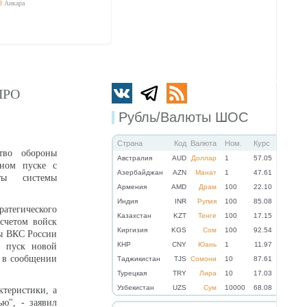
8
Анкара
ПРО
Рубль/Валюты ШОС
Страна
Код
Валюта
Ном.
Курс
тво обороны
Австралия
AUD
Доллар
1
57.05
ьном пуске с
Азербайджан
AZN
Манат
1
47.61
ты системы
Армения
AMD
Драм
100
22.10
Индия
INR
Рупия
100
85.08
ратегического
Казахстан
KZT
Тенге
100
17.15
асчетом войск
Киргизия
KGS
Сом
100
92.54
ы ВКС России
КНР
CNY
Юань
1
11.97
й пуск новой
я в сообщении
Таджикистан
TJS
Сомони
10
87.61
Турецкая
TRY
Лира
10
17.03
Узбекистан
UZS
Сум
10000
68.08
ктеристики, а
ю", - заявил