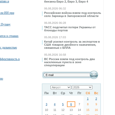
витию и
бензина Евро 2, Евро 3, Евро 4
06.08.2026 06:32
оли ИИ при
Российские войска взяли под контроль
село Зарница в Запорожской области
06.08.2026 06:28
. Путину
ТАСС подсчитал потери Украины от
блокады портов
ится в странах
05.08.2026 17:03
Китай усилил контроль за экспортом в
США товаров двойного назначения,
с дальностью
связанных с БПЛА
05.08.2026 16:58
ффективность в
ВС России взяли под контроль два
населенных пункта в зоне
спецоперации
по
Пн
Вт
Ср
Чт
Пт
Сб
Вс
1
2
3
4
5
6
7
8
9
10
11
12
13
14
15
16