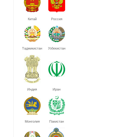
Китай
Россия
Таджикистан
Узбекистан
Индия
Иран
Монголия
Пакистан