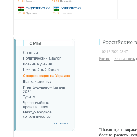
21:38
Москва
22:38
Исламабад
ТАДЖИКИСТАН
УЗБЕКИСТАН
22:38
Душанбе
22:38
Ташкент
Российские 
Темы
02.12.2022 08:47
Санкции
Политический диалог
Россия
Безопаcность
Военные учения
Неспокойный Кавказ
Спецоперация на Украине
Шанхайский дух
Игры Будущего - Казань
2024
Туризм
Чрезвычайные
происшествия
Международное
сотрудничество
Все темы »
"Новая противорак
боевые расчеты ус