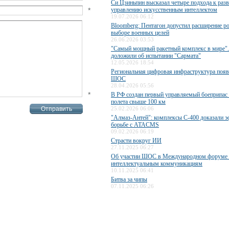
Си Цзиньпин высказал четыре подхода к раз
*
управлению искусственным интеллектом
19.07.2026 06:12
Bloomberg: Пентагон допустил расширение р
выборе военных целей
26.06.2026 03:53
"Самый мощный ракетный комплекс в мире"
доложили об испытании "Сармата"
12.05.2026 18:54
Региональная цифровая инфраструктура появ
ШОС
28.04.2026 05:56
*
В РФ создан первый управляемый боеприпас 
полета свыше 100 км
25.02.2026 06:06
"Алмаз-Антей": комплексы С-400 доказали э
борьбе с ATACMS
09.02.2026 06:19
Страсти вокруг ИИ
27.11.2025 06:27
Об участии ШОС в Международном форуме 
интеллектуальным коммуникациям
10.11.2025 06:41
Битва за чипы
07.11.2025 06:26