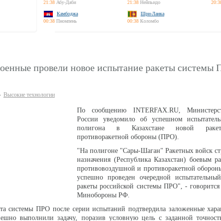
21:38
Абу-Даби
21:38
Нейпьидо
20:3
Камбоджа
Шри-Ланка
00:38
Пномпень
00:38
Коломбо
военные провели новое испытание ракеты системы 
Высокие технологии
По сообщению INTERFAX.RU, Министерс
России уведомило об успешном испытател
полигона в Казахстане новой раке
противоракетной обороны (ПРО).
"На полигоне "Сары-Шаган" Ракетных войск ст
назначения (Республика Казахстан) боевым р
противовоздушной и противоракетной оборон
успешно проведен очередной испытательны
ракеты российской системы ПРО", - говоритс
Минобороны РФ.
ета системы ПРО после серии испытаний подтвердила заложенные хара
пешно выполнили задачу, поразив условную цель с заданной точность