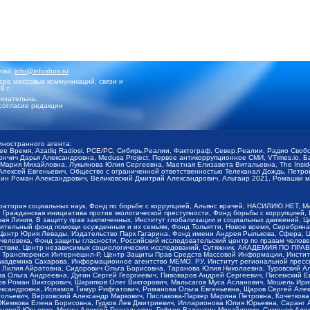
mail:
info@infoshos.ru
ре массовых коммуникаций, связи и
8 г.
язательна.
согласие редакции
иностранного агента:
щее Время, Azatliq Radiosi, PCE/PC, Сибирь.Реалии, Фактограф, Север.Реалии, Радио Св
ончич Дарья Александровна, Medusa Project, Первое антикоррупционное СМИ, VTimes.io, 
ария Михайловна, Лукьянова Юлия Сергеевна, Маетная Елизавета Витальевна, The Insid
ексей Евгеньевич, Общество с ограниченной ответственностью Телеканал Дождь, Петров 
н Роман Александрович, Великовский Дмитрий Александрович, Альтаир 2021, Ромашки мо
оратория социальных наук, Фонд по борьбе с коррупцией, Альянс врачей, НАСИЛИЮ.НЕТ, 
Гражданская инициатива против экологической преступности, Фонд борьбы с коррупцией,
чая Линия, В защиту прав заключенных, Институт глобализации и социальных движений,
тельный фонд помощи осужденным и их семьям, Фонд Тольятти, Новое время, Серебряная т
Центр Юрия Левады, Издательство Парк Гагарина, Фонд имени Андрея Рылькова, Сфера, 
еловека, Фонд защиты гласности, Российский исследовательский центр по правам челове
йствие, Центр независимых социологических исследований, Сутяжник, АКАДЕМИЯ ПО ПР
р Трансперенси Интернешнл-Р, Центр Защиты Прав Средств Массовой Информации, Институ
 академика Сахарова, Информационное агентство МЕМО. РУ, Институт региональной пресс
Лилия Айратовна, Сидорович Ольга Борисовна, Таранова Юлия Николаевна, Туровский Ал
а Ольга Андреевна, Дугин Сергей Георгиевич, Пивоваров Андрей Сергеевич, Писемский Е
в Роман Викторович, Шарипков Олег Викторович, Мальсагов Муса Асланович, Мошель Ири
ександровна, Исламов Тимур Рифгатович, Романова Ольга Евгеньевна, Щаров Сергей Але
льевич, Верховский Александр Маркович, Пислакова-Паркер Марина Петровна, Кочеткова
, Жемкова Елена Борисовна, Гудков Лев Дмитриевич, Илларионова Юлия Юрьевна, Саранг
Андрей Юрьевич, Мосин Алексей Геннадьевич, Гефтер Валентин Михайлович, Симонов Але