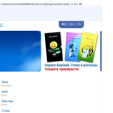
in
/www/vhosts/115556/infoshos.ru/plugins/news.php
on line
40
RU
EN
CN
С"
Непал
8
Катманду
Катар
8
Доха
Мальдивы
8
Мале
Турция