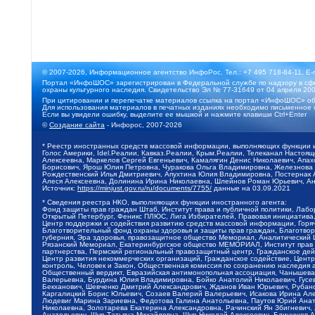
© 2007-2026, Информационное агентство ИнфоРос. Тел.: +7 495 718-84-11, E-
Портал «ИнфоШОС» зарегистрирован в Федеральной службе по надзору в сфе
охраны культурного наследия. Свидетельство Эл № 77-31649 от 04 апреля 200
При цитировании и перепечатке материалов ссылка на портал «ИнфоШОС» об
Для использования материалов в печатных изданиях необходимо письменное 
Если вы увидели ошибку, выделите ее мышкой и нажмите клавиши Ctrl+Enter
©
Создание сайта
- Инфорос, 2007-2026
* Реестр иностранных средств массовой информации, выполняющих функции 
Голос Америки, Idel.Реалии, Кавказ.Реалии, Крым.Реалии, Телеканал Настоя
Алексеевна, Маркелов Сергей Евгеньевич, Камалягин Денис Николаевич, Апах
Борисович, Ярош Юлия Петровна, Чуракова Ольга Владимировна, Железнова М
Рождественский Илья Дмитриевич, Апухтина Юлия Владимировна, Постернак Ал
Алеся Алексеевна, Долинина Ирина Николаевна, Шлейнов Роман Юрьевич, Ани
Источник:
https://minjust.gov.ru/ru/documents/7755/
данные на
03.09.2021
* Сведения реестра НКО, выполняющих функции иностранного агента:
Фонд защиты прав граждан Штаб, Институт права и публичной политики, Лаб
Открытый Петербург, Феникс ПЛЮС, Лига Избирателей, Правовая инициатива, 
Центр поддержки и содействия развитию средств массовой информации, Горя
Благотворительный фонд охраны здоровья и защиты прав граждан, Благотвори
губерния, Эра здоровья, правозащитное общество Мемориал, Аналитический 
Рязанский Мемориал, Екатеринбургское общество МЕМОРИАЛ, Институт прав ч
партнерства, Пермский региональный правозащитный центр, Гражданское де
Центр развития некоммерческих организаций, Гражданское содействие, Цент
контроль, Человек и Закон, Общественная комиссия по сохранению наследия
Общественный вердикт, Евразийская антимонопольная ассоциация, Чанышева 
Валерьевна, Бурдина Юлия Владимировна, Бойко Анатолий Николаевич, Гусев
Бекханович, Шевченко Дмитрий Александрович, Жданов Иван Юрьевич, Рубано
Каргалицкий Борис Юльевич, Созаев Валерий Валерьевич, Исакова Ирина Ал
Людевиг Марина Зариевна, Федотова Галина Анатольевна, Паутов Юрий Анато
Николаевна, Золотарева Екатерина Александровна, Рачинский Ян Збигневич
Анатольевич, Щур Татьяна Михайловна, Щур Николай Алексеевич, Блинушов 