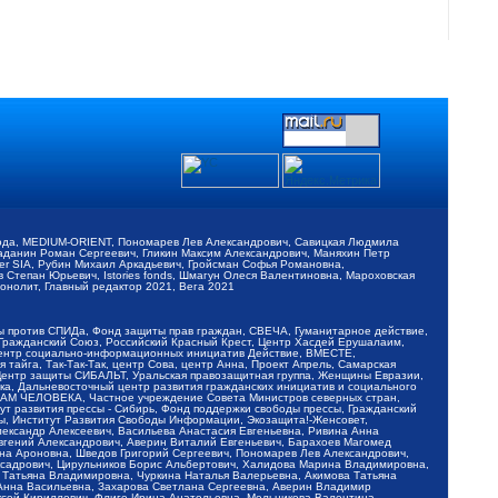
обода, MEDIUM-ORIENT, Пономарев Лев Александрович, Савицкая Людмила
Баданин Роман Сергеевич, Гликин Максим Александрович, Маняхин Петр
er SIA, Рубин Михаил Аркадьевич, Гройсман Софья Романовна,
Степан Юрьевич, Istories fonds, Шмагун Олеся Валентиновна, Мароховская
нолит, Главный редактор 2021, Вега 2021
Мы против СПИДа, Фонд защиты прав граждан, СВЕЧА, Гуманитарное действие,
 Гражданский Союз, Российский Красный Крест, Центр Хасдей Ерушалаим,
 Центр социально-информационных инициатив Действие, ВМЕСТЕ,
айга, Так-Так-Так, центр Сова, центр Анна, Проект Апрель, Самарская
Центр защиты СИБАЛЬТ, Уральская правозащитная группа, Женщины Евразии,
ка, Дальневосточный центр развития гражданских инициатив и социального
АВАМ ЧЕЛОВЕКА, Частное учреждение Совета Министров северных стран,
т развития прессы - Сибирь, Фонд поддержки свободы прессы, Гражданский
ы, Институт Развития Свободы Информации, Экозащита!-Женсовет,
ександр Алексеевич, Васильева Анастасия Евгеньевна, Ривина Анна
вгений Александрович, Аверин Виталий Евгеньевич, Барахоев Магомед
на Ароновна, Шведов Григорий Сергеевич, Пономарев Лев Александрович,
ксадрович, Цирульников Борис Альбертович, Халидова Марина Владимировна,
 Татьяна Владимировна, Чуркина Наталья Валерьевна, Акимова Татьяна
 Анна Васильевна, Захарова Светлана Сергеевна, Аверин Владимир
ксей Кириллович, Флиге Ирина Анатольевна, Мельникова Валентина