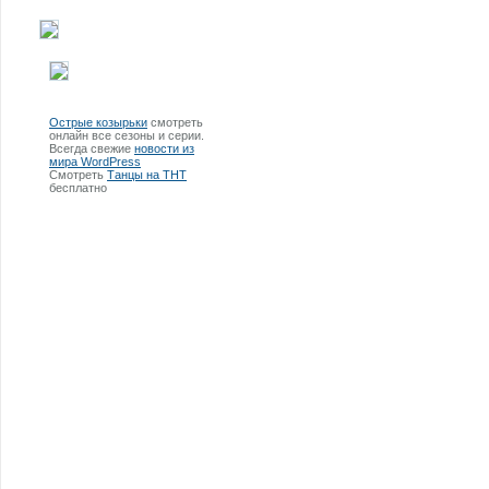
Острые козырьки
смотреть
онлайн все сезоны и серии.
Всегда свежие
новости из
мира WordPress
Смотреть
Танцы на ТНТ
бесплатно