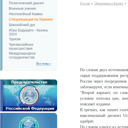
Политический диалог
Россия
Экономика и Бизнес
Военные учения
Неспокойный Кавказ
Спецоперация на Украине
Шанхайский дух
Игры Будущего - Казань
2024
Туризм
Чрезвычайные
происшествия
Международное
сотрудничество
Все темы »
По словам двух источников
сырья поддержавшим рестр
России через посредников 
заблокируют, если конечны
"Второй вариант, по слов
условие потолка цен, вн
поясняет издание.
В третьих, как пишет газе
максимальный дисконт Ura
одобрят.
По словам одного из источ