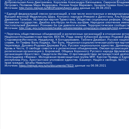
Добровольская Анна Дмитриевна, Королева Александра Евгеньевна, Смирнов Владими
Петрович, Полякова Мара Федоровна, Резник Генри Маркович, Захаров Герман Конста
Источник:
http://unro.minjust.ru/NKOForeignAgent.aspx
данные на
28.08.2021
* Единый федеральный список организаций, в том числе иностранных и международны
Высший военный Маджлисуль Шура, Конгресс народов Ичкерии и Дагестана, Аль-Каида, 
Движение Талибан, Исламская партия Туркестана, Общество социальных реформ, Общес
Исламское государство, Джабха аль-Нусра ли-Ахль аш-Шам, Народное ополчение имен
Чистопольский Джамаат, Рохнамо ба суи давлати исломи, Террористическое сообщест
Источник:
http://nac.gov.ru/terroristicheskie-i-ekstremistskie-organizacii-i-materialy.html
данные
* Перечень общественных объединений и религиозных организаций в отношении котор
Национал-большевистская партия, ВЕК РА, Рада земли Кубанской Духовно Родовой Де
Староверов-Инглингов, Нурджулар, К Богодержавию, Таблиги Джамаат, Русское наци
славян, Ат-Такфир Валь-Хиджра, Пит Буль, Национал-социалистическая рабочая парт
Череповца, Духовно-Родовая Держава Русь, Русское национальное единство, Древнер
Кровь и Честь, О свободе совести и о религиозных объединениях, Омская организаци
религиозная организация п. Боровский, Община Коренного Русского народа Щелковског
организация «Братство», Свидетели Иеговы, О противодействии экстремистской деяте
болельщиков «Фирма», Молодежная правозащитная группа МПГ, Курсом Правды и Единен
республика Русь, Арестантское уголовное единство, Башкорт, Нация и свобода, W.H.С
прав граждан, Штабы Навального
Источник:
https://minjust.gov.ru/ru/documents/7822/
данные на
06.08.2021