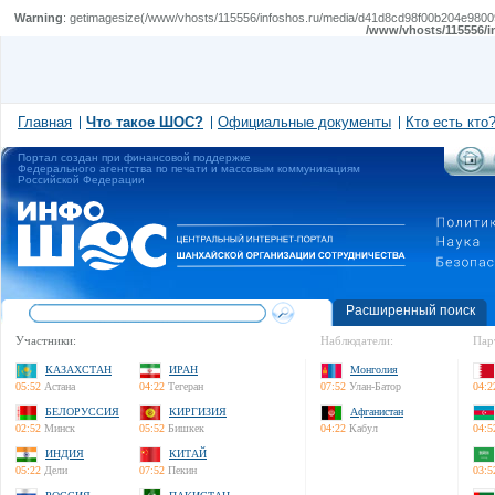
Warning
: getimagesize(/www/vhosts/115556/infoshos.ru/media/d41d8cd98f00b204e980099
/www/vhosts/115556/i
Главная
Что такое ШОС?
Официальные документы
Кто есть кто
Портал создан при финансовой поддержке
Федерального агентства по печати и массовым коммуникациям
Российской Федерации
Расширенный поиск
Участники:
Наблюдатели:
Пар
КАЗАХСТАН
ИРАН
Монголия
05:52
Астана
04:22
Тегеран
07:52
Улан-Батор
04:2
БЕЛОРУССИЯ
КИРГИЗИЯ
Афганистан
02:52
Минск
05:52
Бишкек
04:22
Кабул
04:5
ИНДИЯ
КИТАЙ
05:22
Дели
07:52
Пекин
03:5