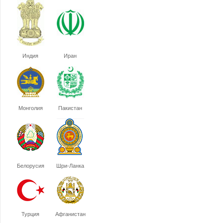
Индия
Иран
Монголия
Пакистан
Белорусия
Шри-Ланка
Турция
Афганистан