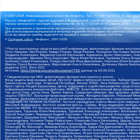
© 2007-2026, Информационное агентство ИнфоРос. Тел.: +7 495 718-84-11, E-mail:
info
Портал «ИнфоШОС» зарегистрирован в Федеральной службе по надзору в сфере массо
охраны культурного наследия. Свидетельство Эл № 77-31649 от 04 апреля 2008 г.
При цитировании и перепечатке материалов ссылка на портал «ИнфоШОС» обязательн
Для использования материалов в печатных изданиях необходимо письменное согласие
Если вы увидели ошибку, выделите ее мышкой и нажмите клавиши Ctrl+Enter
©
Создание сайта
- Инфорос, 2007-2026
* Реестр иностранных средств массовой информации, выполняющих функции иностранн
Голос Америки, Idel.Реалии, Кавказ.Реалии, Крым.Реалии, Телеканал Настоящее Время
Людмила Алексеевна, Маркелов Сергей Евгеньевич, Камалягин Денис Николаевич, Апах
Александрович, Маняхин Петр Борисович, Ярош Юлия Петровна, Чуракова Ольга Влади
Гройсман Софья Романовна, Рождественский Илья Дмитриевич, Апухтина Юлия Владимир
Шмагун Олеся Валентиновна, Мароховская Алеся Алексеевна, Долинина Ирина Никола
редактор 2021, Вега 2021
Источник:
https://minjust.gov.ru/ru/documents/7755/
данные на
03.09.2021
* Сведения реестра НКО, выполняющих функции иностранного агента:
Фонд защиты прав граждан Штаб, Институт права и публичной политики, Лаборатория
Гуманитарное действие, Открытый Петербург, Феникс ПЛЮС, Лига Избирателей, Правов
Крест, Центр Хасдей Ерушалаим, Центр поддержки и содействия развитию средств мас
информационных инициатив Действие, ВМЕСТЕ, Благотворительный фонд охраны здоров
Так, центр Сова, центр Анна, Проект Апрель, Самарская губерния, Эра здоровья, пр
защиты СИБАЛЬТ, Уральская правозащитная группа, Женщины Евразии, Рязанский Мемо
человека, Дальневосточный центр развития гражданских инициатив и социального пар
АКАДЕМИЯ ПО ПРАВАМ ЧЕЛОВЕКА, Частное учреждение Совета Министров северных стр
Массовой Информации, Институт развития прессы - Сибирь, Фонд поддержки свободы 
агентство МЕМО. РУ, Институт региональной прессы, Институт Развития Свободы Инф
Борисовна, Таранова Юлия Николаевна, Туровский Александр Алексеевич, Васильева 
Сергей Георгиевич, Пивоваров Андрей Сергеевич, Писемский Евгений Александрович,
Викторович, Шарипков Олег Викторович, Мальсагов Муса Асланович, Мошель Ирина Ар
Александровна, Исламов Тимур Рифгатович, Романова Ольга Евгеньевна, Щаров Серг
Паутов Юрий Анатольевич, Верховский Александр Маркович, Пислакова-Паркер Марина
Рачинский Ян Збигневич, Жемкова Елена Борисовна, Гудков Лев Дмитриевич, Иллари
Николай Алексеевич, Блинушов Андрей Юрьевич, Мосин Алексей Геннадьевич, Гефтер
Владимировна, Баженова Светлана Куприяновна, Исаев Сергей Владимирович, Максим
Буртина Елена Юрьевна, Гендель Людмила Залмановна, Кокорина Екатерина Алексеев
Подузов Сергей Васильевич, Протасова Ирина Вячеславовна, Литинский Леонид Борис