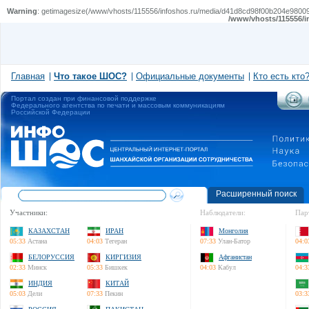
Warning
: getimagesize(/www/vhosts/115556/infoshos.ru/media/d41d8cd98f00b204e9800998e
/www/vhosts/115556/i
Главная
Что такое ШОС?
Официальные документы
Кто есть кто
Портал создан при финансовой поддержке
Федерального агентства по печати и массовым коммуникациям
Российской Федерации
Расширенный поиск
Участники:
Наблюдатели:
Пар
КАЗАХСТАН
ИРАН
Монголия
05:33
Астана
04:03
Тегеран
07:33
Улан-Батор
04:0
БЕЛОРУССИЯ
КИРГИЗИЯ
Афганистан
02:33
Минск
05:33
Бишкек
04:03
Кабул
04:3
ИНДИЯ
КИТАЙ
05:03
Дели
07:33
Пекин
03:3