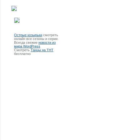
Острые козырьки
смотреть
онлайн все сезоны и серии.
Всегда свежие
новости из
мира WordPress
Смотреть
Танцы на ТНТ
бесплатно