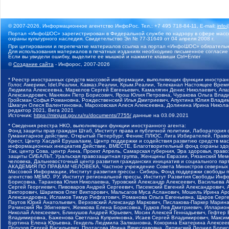
© 2007-2026, Информационное агентство ИнфоРос. Тел.: +7 495 718-84-11, E-mail:
info
Портал «ИнфоШОС» зарегистрирован в Федеральной службе по надзору в сфере массо
охраны культурного наследия. Свидетельство Эл № 77-31649 от 04 апреля 2008 г.
При цитировании и перепечатке материалов ссылка на портал «ИнфоШОС» обязательн
Для использования материалов в печатных изданиях необходимо письменное согласие
Если вы увидели ошибку, выделите ее мышкой и нажмите клавиши Ctrl+Enter
©
Создание сайта
- Инфорос, 2007-2026
* Реестр иностранных средств массовой информации, выполняющих функции иностранн
Голос Америки, Idel.Реалии, Кавказ.Реалии, Крым.Реалии, Телеканал Настоящее Время
Людмила Алексеевна, Маркелов Сергей Евгеньевич, Камалягин Денис Николаевич, Апах
Александрович, Маняхин Петр Борисович, Ярош Юлия Петровна, Чуракова Ольга Влади
Гройсман Софья Романовна, Рождественский Илья Дмитриевич, Апухтина Юлия Владимир
Шмагун Олеся Валентиновна, Мароховская Алеся Алексеевна, Долинина Ирина Никола
редактор 2021, Вега 2021
Источник:
https://minjust.gov.ru/ru/documents/7755/
данные на
03.09.2021
* Сведения реестра НКО, выполняющих функции иностранного агента:
Фонд защиты прав граждан Штаб, Институт права и публичной политики, Лаборатория
Гуманитарное действие, Открытый Петербург, Феникс ПЛЮС, Лига Избирателей, Правов
Крест, Центр Хасдей Ерушалаим, Центр поддержки и содействия развитию средств мас
информационных инициатив Действие, ВМЕСТЕ, Благотворительный фонд охраны здоров
Так, центр Сова, центр Анна, Проект Апрель, Самарская губерния, Эра здоровья, пр
защиты СИБАЛЬТ, Уральская правозащитная группа, Женщины Евразии, Рязанский Мемо
человека, Дальневосточный центр развития гражданских инициатив и социального пар
АКАДЕМИЯ ПО ПРАВАМ ЧЕЛОВЕКА, Частное учреждение Совета Министров северных стр
Массовой Информации, Институт развития прессы - Сибирь, Фонд поддержки свободы 
агентство МЕМО. РУ, Институт региональной прессы, Институт Развития Свободы Инф
Борисовна, Таранова Юлия Николаевна, Туровский Александр Алексеевич, Васильева 
Сергей Георгиевич, Пивоваров Андрей Сергеевич, Писемский Евгений Александрович,
Викторович, Шарипков Олег Викторович, Мальсагов Муса Асланович, Мошель Ирина Ар
Александровна, Исламов Тимур Рифгатович, Романова Ольга Евгеньевна, Щаров Серг
Паутов Юрий Анатольевич, Верховский Александр Маркович, Пислакова-Паркер Марина
Рачинский Ян Збигневич, Жемкова Елена Борисовна, Гудков Лев Дмитриевич, Иллари
Николай Алексеевич, Блинушов Андрей Юрьевич, Мосин Алексей Геннадьевич, Гефтер
Владимировна, Баженова Светлана Куприяновна, Исаев Сергей Владимирович, Максим
Буртина Елена Юрьевна, Гендель Людмила Залмановна, Кокорина Екатерина Алексеев
Подузов Сергей Васильевич, Протасова Ирина Вячеславовна, Литинский Леонид Борис