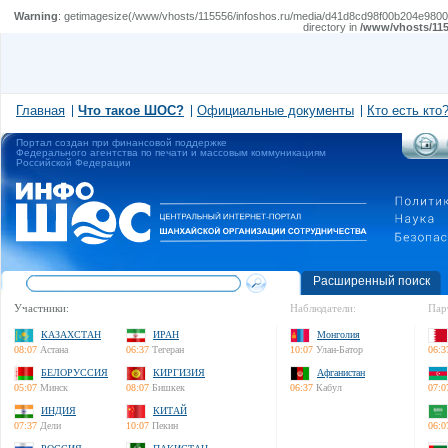
Warning
: getimagesize(/www/vhosts/115556/infoshos.ru/media/d41d8cd98f00b204e9800998e
directory in
/www/vhosts/115
Главная
Что такое ШОС?
Официальные документы
Кто есть кто
Портал создан при финансовой поддержке
Федерального агентства по печати и массовым коммуникациям
Российской Федерации
Расширенный поиск
Участники:
Наблюдатели:
Пар
КАЗАХСТАН
ИРАН
Монголия
08:07
Астана
06:37
Тегеран
10:07
Улан-Батор
06:3
БЕЛОРУССИЯ
КИРГИЗИЯ
Афганистан
05:07
Минск
08:07
Бишкек
06:37
Кабул
07:0
ИНДИЯ
КИТАЙ
07:37
Дели
10:07
Пекин
06:0