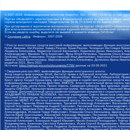
© 2007-2026, Информационное агентство ИнфоРос. Тел.: +7 495 718-84-11, E-mail:
info
Портал «ИнфоШОС» зарегистрирован в Федеральной службе по надзору в сфере массо
охраны культурного наследия. Свидетельство Эл № 77-31649 от 04 апреля 2008 г.
При цитировании и перепечатке материалов ссылка на портал «ИнфоШОС» обязательн
Для использования материалов в печатных изданиях необходимо письменное согласие
Если вы увидели ошибку, выделите ее мышкой и нажмите клавиши Ctrl+Enter
©
Создание сайта
- Инфорос, 2007-2026
* Реестр иностранных средств массовой информации, выполняющих функции иностранн
Голос Америки, Idel.Реалии, Кавказ.Реалии, Крым.Реалии, Телеканал Настоящее Время
Людмила Алексеевна, Маркелов Сергей Евгеньевич, Камалягин Денис Николаевич, Апах
Александрович, Маняхин Петр Борисович, Ярош Юлия Петровна, Чуракова Ольга Влади
Гройсман Софья Романовна, Рождественский Илья Дмитриевич, Апухтина Юлия Владимир
Шмагун Олеся Валентиновна, Мароховская Алеся Алексеевна, Долинина Ирина Никола
редактор 2021, Вега 2021
Источник:
https://minjust.gov.ru/ru/documents/7755/
данные на
03.09.2021
* Сведения реестра НКО, выполняющих функции иностранного агента:
Фонд защиты прав граждан Штаб, Институт права и публичной политики, Лаборатория
Гуманитарное действие, Открытый Петербург, Феникс ПЛЮС, Лига Избирателей, Правов
Крест, Центр Хасдей Ерушалаим, Центр поддержки и содействия развитию средств мас
информационных инициатив Действие, ВМЕСТЕ, Благотворительный фонд охраны здоров
Так, центр Сова, центр Анна, Проект Апрель, Самарская губерния, Эра здоровья, пр
защиты СИБАЛЬТ, Уральская правозащитная группа, Женщины Евразии, Рязанский Мемо
человека, Дальневосточный центр развития гражданских инициатив и социального пар
АКАДЕМИЯ ПО ПРАВАМ ЧЕЛОВЕКА, Частное учреждение Совета Министров северных стр
Массовой Информации, Институт развития прессы - Сибирь, Фонд поддержки свободы 
агентство МЕМО. РУ, Институт региональной прессы, Институт Развития Свободы Инф
Борисовна, Таранова Юлия Николаевна, Туровский Александр Алексеевич, Васильева 
Сергей Георгиевич, Пивоваров Андрей Сергеевич, Писемский Евгений Александрович,
Викторович, Шарипков Олег Викторович, Мальсагов Муса Асланович, Мошель Ирина Ар
Александровна, Исламов Тимур Рифгатович, Романова Ольга Евгеньевна, Щаров Серг
Паутов Юрий Анатольевич, Верховский Александр Маркович, Пислакова-Паркер Марина
Рачинский Ян Збигневич, Жемкова Елена Борисовна, Гудков Лев Дмитриевич, Иллари
Николай Алексеевич, Блинушов Андрей Юрьевич, Мосин Алексей Геннадьевич, Гефтер
Владимировна, Баженова Светлана Куприяновна, Исаев Сергей Владимирович, Максим
Буртина Елена Юрьевна, Гендель Людмила Залмановна, Кокорина Екатерина Алексеев
Подузов Сергей Васильевич, Протасова Ирина Вячеславовна, Литинский Леонид Борис