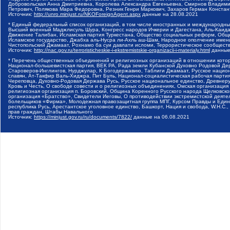
Добровольская Анна Дмитриевна, Королева Александра Евгеньевна, Смирнов Владими
Петрович, Полякова Мара Федоровна, Резник Генри Маркович, Захаров Герман Конста
Источник:
http://unro.minjust.ru/NKOForeignAgent.aspx
данные на
28.08.2021
* Единый федеральный список организаций, в том числе иностранных и международны
Высший военный Маджлисуль Шура, Конгресс народов Ичкерии и Дагестана, Аль-Каида, 
Движение Талибан, Исламская партия Туркестана, Общество социальных реформ, Общес
Исламское государство, Джабха аль-Нусра ли-Ахль аш-Шам, Народное ополчение имен
Чистопольский Джамаат, Рохнамо ба суи давлати исломи, Террористическое сообщест
Источник:
http://nac.gov.ru/terroristicheskie-i-ekstremistskie-organizacii-i-materialy.html
данные
* Перечень общественных объединений и религиозных организаций в отношении котор
Национал-большевистская партия, ВЕК РА, Рада земли Кубанской Духовно Родовой Де
Староверов-Инглингов, Нурджулар, К Богодержавию, Таблиги Джамаат, Русское наци
славян, Ат-Такфир Валь-Хиджра, Пит Буль, Национал-социалистическая рабочая парт
Череповца, Духовно-Родовая Держава Русь, Русское национальное единство, Древнер
Кровь и Честь, О свободе совести и о религиозных объединениях, Омская организаци
религиозная организация п. Боровский, Община Коренного Русского народа Щелковског
организация «Братство», Свидетели Иеговы, О противодействии экстремистской деяте
болельщиков «Фирма», Молодежная правозащитная группа МПГ, Курсом Правды и Единен
республика Русь, Арестантское уголовное единство, Башкорт, Нация и свобода, W.H.С
прав граждан, Штабы Навального
Источник:
https://minjust.gov.ru/ru/documents/7822/
данные на
06.08.2021