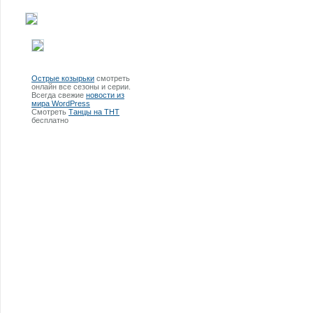
Острые козырьки
смотреть
онлайн все сезоны и серии.
Всегда свежие
новости из
мира WordPress
Смотреть
Танцы на ТНТ
бесплатно