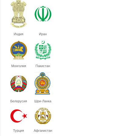
Индия
Иран
Монголия
Пакистан
Белорусия
Шри-Ланка
Турция
Афганистан