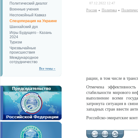
Политический диалог
07.12.2022 12:47
Военные учения
Россия
Политика
Политичес
Неспокойный Кавказ
Спецоперация на Украине
Шанхайский дух
Игры Будущего - Казань
2024
Туризм
Чрезвычайные
происшествия
Международное
сотрудничество
Все темы »
рации, в том числе в транс
Отмечена эффективност
стабильности мирового неф
выполнение всеми госуда
затронута ситуация в свя
западных стран ввести ант
Российско-эмиратские конт