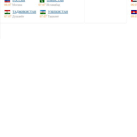
РОССИЯ
ПАКИСТАН
06:07
Москва
07:07
Исламабад
06:0
ТАДЖИКИСТАН
УЗБЕКИСТАН
07:07
Душанбе
07:07
Ташкент
09:0