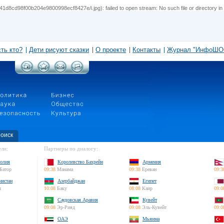
1d8cd98f00b204e9800998ecf8427e/i.jpg): failed to open stream: No such file or directory in
сть кто?
Дети рисуют сказки
О проекте
Контакты
Журнал "ИнфоШО
оиск
ли:
Партнеры по диалогу:
олия
Королевство Бахрейн
Армения
Батор
09:38
Манама
09:38
Ереван
09:3
нистан
Азербайджан
Египет
л
10:08
Баку
08:08
Каир
09:0
Саудовская Аравия
Кувейт
09:08
Эр-Рияд
09:08
Эль-Кувейт
09:0
ОАЭ
Мьянма