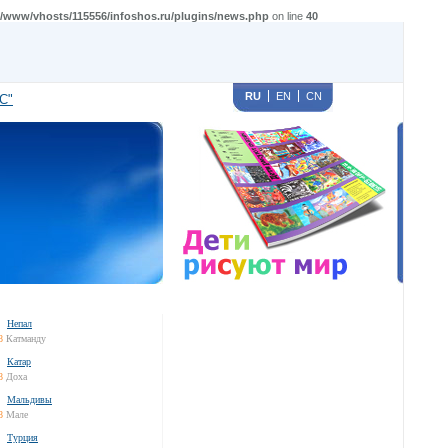
/www/vhosts/115556/infoshos.ru/plugins/news.php
on line
40
RU
EN
CN
С"
Непал
8
Катманду
Катар
8
Доха
Мальдивы
8
Мале
Турция