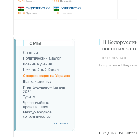
09:08
Москва
10:08
Исламабад
ТАДЖИКИСТАН
УЗБЕКИСТАН
10:08
Душанбе
10:08
Ташкент
В Белоруссии
Темы
военных за г
Санкции
Политический диалог
07.12.2022 14:01
Военные учения
Белоруссия
Общество
Неспокойный Кавказ
Спецоперация на Украине
Шанхайский дух
Игры Будущего - Казань
2024
Туризм
Чрезвычайные
происшествия
Международное
сотрудничество
Все темы »
предлагается внес