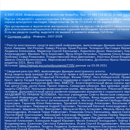
© 2007-2026, Информационное агентство ИнфоРос. Тел.: +7 495 718-84-11, E-mail:
info
Портал «ИнфоШОС» зарегистрирован в Федеральной службе по надзору в сфере массо
охраны культурного наследия. Свидетельство Эл № 77-31649 от 04 апреля 2008 г.
При цитировании и перепечатке материалов ссылка на портал «ИнфоШОС» обязательн
Для использования материалов в печатных изданиях необходимо письменное согласие
Если вы увидели ошибку, выделите ее мышкой и нажмите клавиши Ctrl+Enter
©
Создание сайта
- Инфорос, 2007-2026
* Реестр иностранных средств массовой информации, выполняющих функции иностранн
Голос Америки, Idel.Реалии, Кавказ.Реалии, Крым.Реалии, Телеканал Настоящее Время
Людмила Алексеевна, Маркелов Сергей Евгеньевич, Камалягин Денис Николаевич, Апах
Александрович, Маняхин Петр Борисович, Ярош Юлия Петровна, Чуракова Ольга Влади
Гройсман Софья Романовна, Рождественский Илья Дмитриевич, Апухтина Юлия Владимир
Шмагун Олеся Валентиновна, Мароховская Алеся Алексеевна, Долинина Ирина Никола
редактор 2021, Вега 2021
Источник:
https://minjust.gov.ru/ru/documents/7755/
данные на
03.09.2021
* Сведения реестра НКО, выполняющих функции иностранного агента:
Фонд защиты прав граждан Штаб, Институт права и публичной политики, Лаборатория
Гуманитарное действие, Открытый Петербург, Феникс ПЛЮС, Лига Избирателей, Правов
Крест, Центр Хасдей Ерушалаим, Центр поддержки и содействия развитию средств мас
информационных инициатив Действие, ВМЕСТЕ, Благотворительный фонд охраны здоров
Так, центр Сова, центр Анна, Проект Апрель, Самарская губерния, Эра здоровья, пр
защиты СИБАЛЬТ, Уральская правозащитная группа, Женщины Евразии, Рязанский Мемо
человека, Дальневосточный центр развития гражданских инициатив и социального пар
АКАДЕМИЯ ПО ПРАВАМ ЧЕЛОВЕКА, Частное учреждение Совета Министров северных стр
Массовой Информации, Институт развития прессы - Сибирь, Фонд поддержки свободы 
агентство МЕМО. РУ, Институт региональной прессы, Институт Развития Свободы Инф
Борисовна, Таранова Юлия Николаевна, Туровский Александр Алексеевич, Васильева 
Сергей Георгиевич, Пивоваров Андрей Сергеевич, Писемский Евгений Александрович,
Викторович, Шарипков Олег Викторович, Мальсагов Муса Асланович, Мошель Ирина Ар
Александровна, Исламов Тимур Рифгатович, Романова Ольга Евгеньевна, Щаров Серг
Паутов Юрий Анатольевич, Верховский Александр Маркович, Пислакова-Паркер Марина
Рачинский Ян Збигневич, Жемкова Елена Борисовна, Гудков Лев Дмитриевич, Иллари
Николай Алексеевич, Блинушов Андрей Юрьевич, Мосин Алексей Геннадьевич, Гефтер
Владимировна, Баженова Светлана Куприяновна, Исаев Сергей Владимирович, Максим
Буртина Елена Юрьевна, Гендель Людмила Залмановна, Кокорина Екатерина Алексеев
Подузов Сергей Васильевич, Протасова Ирина Вячеславовна, Литинский Леонид Борис