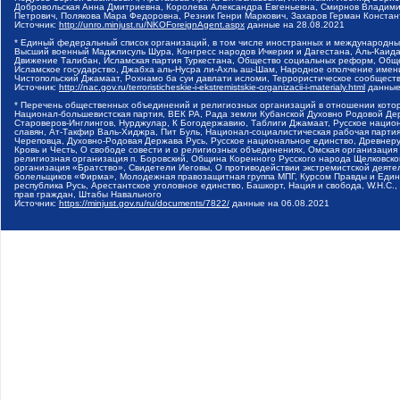
Добровольская Анна Дмитриевна, Королева Александра Евгеньевна, Смирнов Владими
Петрович, Полякова Мара Федоровна, Резник Генри Маркович, Захаров Герман Конста
Источник:
http://unro.minjust.ru/NKOForeignAgent.aspx
данные на
28.08.2021
* Единый федеральный список организаций, в том числе иностранных и международны
Высший военный Маджлисуль Шура, Конгресс народов Ичкерии и Дагестана, Аль-Каида, 
Движение Талибан, Исламская партия Туркестана, Общество социальных реформ, Общес
Исламское государство, Джабха аль-Нусра ли-Ахль аш-Шам, Народное ополчение имен
Чистопольский Джамаат, Рохнамо ба суи давлати исломи, Террористическое сообщест
Источник:
http://nac.gov.ru/terroristicheskie-i-ekstremistskie-organizacii-i-materialy.html
данные
* Перечень общественных объединений и религиозных организаций в отношении котор
Национал-большевистская партия, ВЕК РА, Рада земли Кубанской Духовно Родовой Де
Староверов-Инглингов, Нурджулар, К Богодержавию, Таблиги Джамаат, Русское наци
славян, Ат-Такфир Валь-Хиджра, Пит Буль, Национал-социалистическая рабочая парт
Череповца, Духовно-Родовая Держава Русь, Русское национальное единство, Древнер
Кровь и Честь, О свободе совести и о религиозных объединениях, Омская организаци
религиозная организация п. Боровский, Община Коренного Русского народа Щелковског
организация «Братство», Свидетели Иеговы, О противодействии экстремистской деяте
болельщиков «Фирма», Молодежная правозащитная группа МПГ, Курсом Правды и Единен
республика Русь, Арестантское уголовное единство, Башкорт, Нация и свобода, W.H.С
прав граждан, Штабы Навального
Источник:
https://minjust.gov.ru/ru/documents/7822/
данные на
06.08.2021