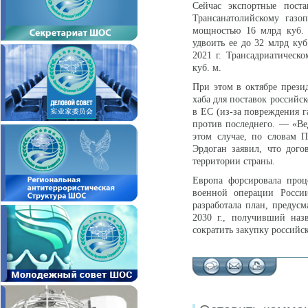
Сейчас экспортные пост
Трансанатолийскому газоп
мощностью 16 млрд куб. 
удвоить ее до 32 млрд ку
2021 г. Трансадриатическо
куб. м.
При этом в октябре през
хаба для поставок российс
в ЕС (из-за повреждения 
против последнего. — «Ве
этом случае, по словам 
Эрдоган заявил, что дог
территории страны.
Европа форсировала проц
военной операции России
разработала план, предус
2030 г., получивший наз
сократить закупку российск