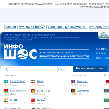
Warning
: getimagesize(/www/vhosts/115556/infoshos.ru/media/d41d8cd98f00b204e98
/www/vhosts/115556/i
Главная
Что такое ШОС?
Официальные документы
Кто есть кто
Портал создан при финансовой поддержке
Федерального агентства по печати и массовым коммуникациям
Российской Федерации
Расширенный поиск
Участники:
Наблюдатели:
Пар
КАЗАХСТАН
ИРАН
Монголия
19:17
Астана
17:47
Тегеран
21:17
Улан-Батор
17:4
БЕЛОРУССИЯ
КИРГИЗИЯ
Афганистан
16:17
Минск
19:17
Бишкек
17:47
Кабул
18:1
ИНДИЯ
КИТАЙ
18:47
Дели
21:17
Пекин
17:1