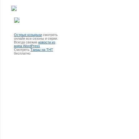
Острые козырьки
смотреть
онлайн все сезоны и серии.
Всегда свежие
новости из
мира WordPress
Смотреть
Танцы на ТНТ
бесплатно