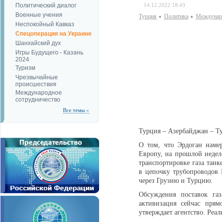
Политический диалог
14.12.2022 18:43
Военные учения
Турция
Политика
Междунаро
Неспокойный Кавказ
Спецоперация на Украине
Шанхайский дух
Игры Будущего - Казань
2024
Туризм
Чрезвычайные
происшествия
Международное
сотрудничество
Все темы »
Турция – Азербайджан – Т
О том, что Эрдоган намер
Европу, на прошлой недел
транспортировке газа танк
в цепочку трубопроводов
через Грузию и Турцию.
Обсуждения поставок га
активизация сейчас прям
утверждает агентство. Реа