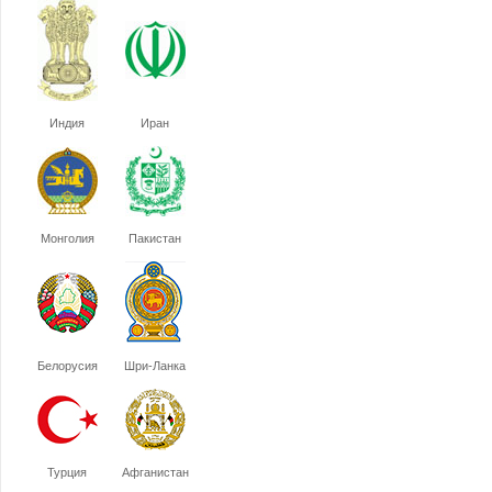
Индия
Иран
Монголия
Пакистан
Белорусия
Шри-Ланка
Турция
Афганистан