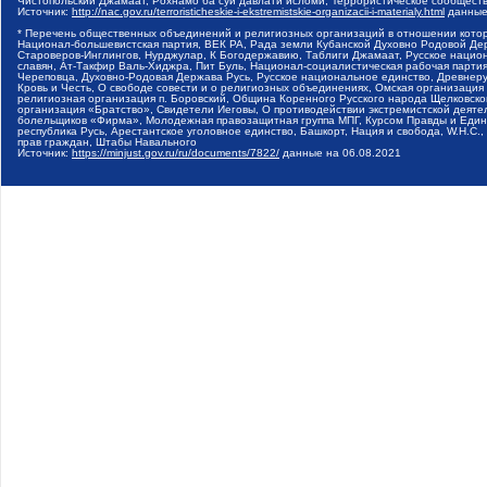
Чистопольский Джамаат, Рохнамо ба суи давлати исломи, Террористическое сообщест
Источник:
http://nac.gov.ru/terroristicheskie-i-ekstremistskie-organizacii-i-materialy.html
данные
* Перечень общественных объединений и религиозных организаций в отношении котор
Национал-большевистская партия, ВЕК РА, Рада земли Кубанской Духовно Родовой Де
Староверов-Инглингов, Нурджулар, К Богодержавию, Таблиги Джамаат, Русское наци
славян, Ат-Такфир Валь-Хиджра, Пит Буль, Национал-социалистическая рабочая парт
Череповца, Духовно-Родовая Держава Русь, Русское национальное единство, Древнер
Кровь и Честь, О свободе совести и о религиозных объединениях, Омская организаци
религиозная организация п. Боровский, Община Коренного Русского народа Щелковског
организация «Братство», Свидетели Иеговы, О противодействии экстремистской деяте
болельщиков «Фирма», Молодежная правозащитная группа МПГ, Курсом Правды и Единен
республика Русь, Арестантское уголовное единство, Башкорт, Нация и свобода, W.H.С
прав граждан, Штабы Навального
Источник:
https://minjust.gov.ru/ru/documents/7822/
данные на
06.08.2021