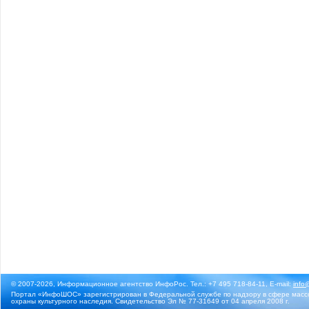
© 2007-2026, Информационное агентство ИнфоРос. Тел.: +7 495 718-84-11, E-mail:
info
Портал «ИнфоШОС» зарегистрирован в Федеральной службе по надзору в сфере массо
охраны культурного наследия. Свидетельство Эл № 77-31649 от 04 апреля 2008 г.