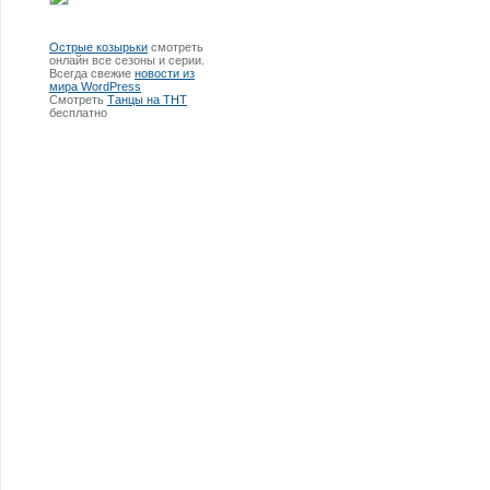
Острые козырьки
смотреть
онлайн все сезоны и серии.
Всегда свежие
новости из
мира WordPress
Смотреть
Танцы на ТНТ
бесплатно