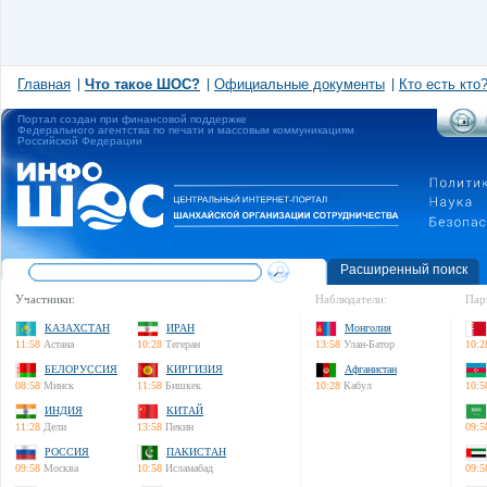
Главная
Что такое ШОС?
Официальные документы
Кто есть кто
Портал создан при финансовой поддержке
Федерального агентства по печати и массовым коммуникациям
Российской Федерации
Расширенный поиск
Участники:
Наблюдатели:
Пар
КАЗАХСТАН
ИРАН
Монголия
11:58
Астана
10:28
Тегеран
13:58
Улан-Батор
10:2
БЕЛОРУССИЯ
КИРГИЗИЯ
Афганистан
08:58
Минск
11:58
Бишкек
10:28
Кабул
10:5
ИНДИЯ
КИТАЙ
11:28
Дели
13:58
Пекин
09:5
РОССИЯ
ПАКИСТАН
09:58
Москва
10:58
Исламабад
09:5