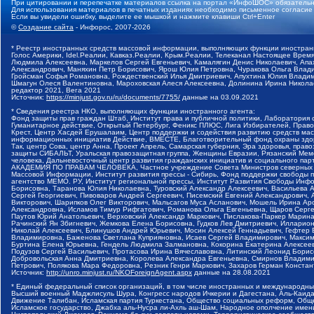
При цитировании и перепечатке материалов ссылка на портал «ИнфоШОС» обязательн
Для использования материалов в печатных изданиях необходимо письменное согласие
Если вы увидели ошибку, выделите ее мышкой и нажмите клавиши Ctrl+Enter
©
Создание сайта
- Инфорос, 2007-2026
* Реестр иностранных средств массовой информации, выполняющих функции иностранн
Голос Америки, Idel.Реалии, Кавказ.Реалии, Крым.Реалии, Телеканал Настоящее Время
Людмила Алексеевна, Маркелов Сергей Евгеньевич, Камалягин Денис Николаевич, Апах
Александрович, Маняхин Петр Борисович, Ярош Юлия Петровна, Чуракова Ольга Влади
Гройсман Софья Романовна, Рождественский Илья Дмитриевич, Апухтина Юлия Владимир
Шмагун Олеся Валентиновна, Мароховская Алеся Алексеевна, Долинина Ирина Никола
редактор 2021, Вега 2021
Источник:
https://minjust.gov.ru/ru/documents/7755/
данные на
03.09.2021
* Сведения реестра НКО, выполняющих функции иностранного агента:
Фонд защиты прав граждан Штаб, Институт права и публичной политики, Лаборатория
Гуманитарное действие, Открытый Петербург, Феникс ПЛЮС, Лига Избирателей, Правов
Крест, Центр Хасдей Ерушалаим, Центр поддержки и содействия развитию средств мас
информационных инициатив Действие, ВМЕСТЕ, Благотворительный фонд охраны здоров
Так, центр Сова, центр Анна, Проект Апрель, Самарская губерния, Эра здоровья, пр
защиты СИБАЛЬТ, Уральская правозащитная группа, Женщины Евразии, Рязанский Мемо
человека, Дальневосточный центр развития гражданских инициатив и социального пар
АКАДЕМИЯ ПО ПРАВАМ ЧЕЛОВЕКА, Частное учреждение Совета Министров северных стр
Массовой Информации, Институт развития прессы - Сибирь, Фонд поддержки свободы 
агентство МЕМО. РУ, Институт региональной прессы, Институт Развития Свободы Инф
Борисовна, Таранова Юлия Николаевна, Туровский Александр Алексеевич, Васильева 
Сергей Георгиевич, Пивоваров Андрей Сергеевич, Писемский Евгений Александрович,
Викторович, Шарипков Олег Викторович, Мальсагов Муса Асланович, Мошель Ирина Ар
Александровна, Исламов Тимур Рифгатович, Романова Ольга Евгеньевна, Щаров Серг
Паутов Юрий Анатольевич, Верховский Александр Маркович, Пислакова-Паркер Марина
Рачинский Ян Збигневич, Жемкова Елена Борисовна, Гудков Лев Дмитриевич, Иллари
Николай Алексеевич, Блинушов Андрей Юрьевич, Мосин Алексей Геннадьевич, Гефтер
Владимировна, Баженова Светлана Куприяновна, Исаев Сергей Владимирович, Максим
Буртина Елена Юрьевна, Гендель Людмила Залмановна, Кокорина Екатерина Алексеев
Подузов Сергей Васильевич, Протасова Ирина Вячеславовна, Литинский Леонид Борис
Добровольская Анна Дмитриевна, Королева Александра Евгеньевна, Смирнов Владими
Петрович, Полякова Мара Федоровна, Резник Генри Маркович, Захаров Герман Конста
Источник:
http://unro.minjust.ru/NKOForeignAgent.aspx
данные на
28.08.2021
* Единый федеральный список организаций, в том числе иностранных и международны
Высший военный Маджлисуль Шура, Конгресс народов Ичкерии и Дагестана, Аль-Каида, 
Движение Талибан, Исламская партия Туркестана, Общество социальных реформ, Общес
Исламское государство, Джабха аль-Нусра ли-Ахль аш-Шам, Народное ополчение имен