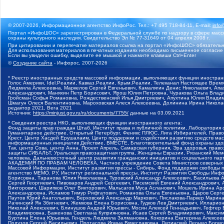
© 2007-2026, Информационное агентство ИнфоРос. Тел.: +7 495 718-84-11, E-mail:
info
Портал «ИнфоШОС» зарегистрирован в Федеральной службе по надзору в сфере массо
охраны культурного наследия. Свидетельство Эл № 77-31649 от 04 апреля 2008 г.
При цитировании и перепечатке материалов ссылка на портал «ИнфоШОС» обязательн
Для использования материалов в печатных изданиях необходимо письменное согласие
Если вы увидели ошибку, выделите ее мышкой и нажмите клавиши Ctrl+Enter
©
Создание сайта
- Инфорос, 2007-2026
* Реестр иностранных средств массовой информации, выполняющих функции иностранн
Голос Америки, Idel.Реалии, Кавказ.Реалии, Крым.Реалии, Телеканал Настоящее Время
Людмила Алексеевна, Маркелов Сергей Евгеньевич, Камалягин Денис Николаевич, Апах
Александрович, Маняхин Петр Борисович, Ярош Юлия Петровна, Чуракова Ольга Влади
Гройсман Софья Романовна, Рождественский Илья Дмитриевич, Апухтина Юлия Владимир
Шмагун Олеся Валентиновна, Мароховская Алеся Алексеевна, Долинина Ирина Никола
редактор 2021, Вега 2021
Источник:
https://minjust.gov.ru/ru/documents/7755/
данные на
03.09.2021
* Сведения реестра НКО, выполняющих функции иностранного агента:
Фонд защиты прав граждан Штаб, Институт права и публичной политики, Лаборатория
Гуманитарное действие, Открытый Петербург, Феникс ПЛЮС, Лига Избирателей, Правов
Крест, Центр Хасдей Ерушалаим, Центр поддержки и содействия развитию средств мас
информационных инициатив Действие, ВМЕСТЕ, Благотворительный фонд охраны здоров
Так, центр Сова, центр Анна, Проект Апрель, Самарская губерния, Эра здоровья, пр
защиты СИБАЛЬТ, Уральская правозащитная группа, Женщины Евразии, Рязанский Мемо
человека, Дальневосточный центр развития гражданских инициатив и социального пар
АКАДЕМИЯ ПО ПРАВАМ ЧЕЛОВЕКА, Частное учреждение Совета Министров северных стр
Массовой Информации, Институт развития прессы - Сибирь, Фонд поддержки свободы 
агентство МЕМО. РУ, Институт региональной прессы, Институт Развития Свободы Инф
Борисовна, Таранова Юлия Николаевна, Туровский Александр Алексеевич, Васильева 
Сергей Георгиевич, Пивоваров Андрей Сергеевич, Писемский Евгений Александрович,
Викторович, Шарипков Олег Викторович, Мальсагов Муса Асланович, Мошель Ирина Ар
Александровна, Исламов Тимур Рифгатович, Романова Ольга Евгеньевна, Щаров Серг
Паутов Юрий Анатольевич, Верховский Александр Маркович, Пислакова-Паркер Марина
Рачинский Ян Збигневич, Жемкова Елена Борисовна, Гудков Лев Дмитриевич, Иллари
Николай Алексеевич, Блинушов Андрей Юрьевич, Мосин Алексей Геннадьевич, Гефтер
Владимировна, Баженова Светлана Куприяновна, Исаев Сергей Владимирович, Максим
Буртина Елена Юрьевна, Гендель Людмила Залмановна, Кокорина Екатерина Алексеев
Подузов Сергей Васильевич, Протасова Ирина Вячеславовна, Литинский Леонид Борис