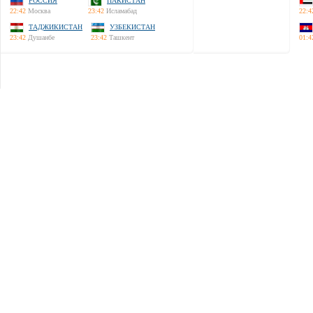
РОССИЯ
ПАКИСТАН
22:42
Москва
23:42
Исламабад
22:4
ТАДЖИКИСТАН
УЗБЕКИСТАН
23:42
Душанбе
23:42
Ташкент
01:4