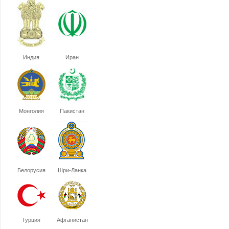
Индия
Иран
Монголия
Пакистан
Белорусия
Шри-Ланка
Турция
Афганистан