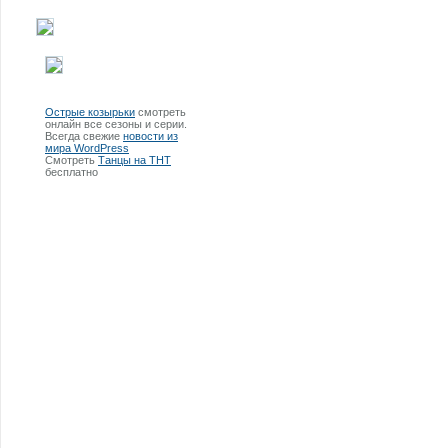
Острые козырьки
смотреть
онлайн все сезоны и серии.
Всегда свежие
новости из
мира WordPress
Смотреть
Танцы на ТНТ
бесплатно