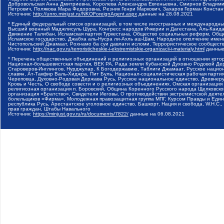
Добровольская Анна Дмитриевна, Королева Александра Евгеньевна, Смирнов Владими
Петрович, Полякова Мара Федоровна, Резник Генри Маркович, Захаров Герман Конста
Источник:
http://unro.minjust.ru/NKOForeignAgent.aspx
данные на
28.08.2021
* Единый федеральный список организаций, в том числе иностранных и международны
Высший военный Маджлисуль Шура, Конгресс народов Ичкерии и Дагестана, Аль-Каида, 
Движение Талибан, Исламская партия Туркестана, Общество социальных реформ, Общес
Исламское государство, Джабха аль-Нусра ли-Ахль аш-Шам, Народное ополчение имен
Чистопольский Джамаат, Рохнамо ба суи давлати исломи, Террористическое сообщест
Источник:
http://nac.gov.ru/terroristicheskie-i-ekstremistskie-organizacii-i-materialy.html
данные
* Перечень общественных объединений и религиозных организаций в отношении котор
Национал-большевистская партия, ВЕК РА, Рада земли Кубанской Духовно Родовой Де
Староверов-Инглингов, Нурджулар, К Богодержавию, Таблиги Джамаат, Русское наци
славян, Ат-Такфир Валь-Хиджра, Пит Буль, Национал-социалистическая рабочая парт
Череповца, Духовно-Родовая Держава Русь, Русское национальное единство, Древнер
Кровь и Честь, О свободе совести и о религиозных объединениях, Омская организаци
религиозная организация п. Боровский, Община Коренного Русского народа Щелковског
организация «Братство», Свидетели Иеговы, О противодействии экстремистской деяте
болельщиков «Фирма», Молодежная правозащитная группа МПГ, Курсом Правды и Единен
республика Русь, Арестантское уголовное единство, Башкорт, Нация и свобода, W.H.С
прав граждан, Штабы Навального
Источник:
https://minjust.gov.ru/ru/documents/7822/
данные на
06.08.2021