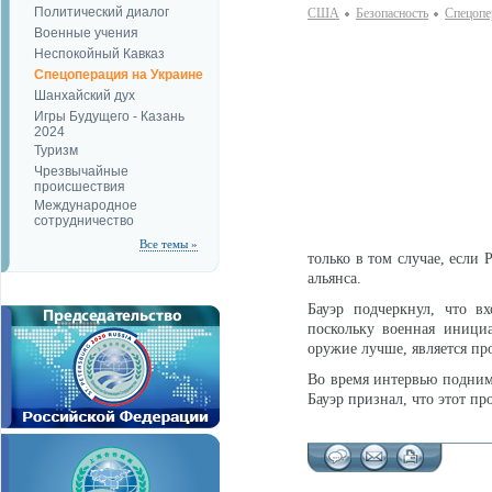
Политический диалог
США
Безопаcность
Спецопе
Военные учения
Неспокойный Кавказ
Спецоперация на Украине
Шанхайский дух
Игры Будущего - Казань
2024
Туризм
Чрезвычайные
происшествия
Международное
сотрудничество
Все темы »
только в том случае, если
альянса.
Бауэр подчеркнул, что в
поскольку военная инициа
оружие лучше, является про
Во время интервью подним
Бауэр признал, что этот п