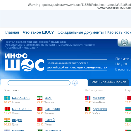
Warning
: getimagesize(/www/vhosts/115556/infoshos.ru/media/d41d8cd98
/www/vhosts/115556/i
Главная
Что такое ШОС?
Официальные документы
Кто есть кто
Портал создан при финансовой поддержке
Федерального агентства по печати и массовым коммуникациям
Российской Федерации
Расширенный поиск
Участники:
Наблюдатели:
Пар
КАЗАХСТАН
ИРАН
Монголия
00:42
Астана
23:12
Тегеран
02:42
Улан-Батор
23:1
БЕЛОРУССИЯ
КИРГИЗИЯ
Афганистан
21:42
Минск
00:42
Бишкек
23:12
Кабул
23:4
ИНДИЯ
КИТАЙ
00:12
Дели
02:42
Пекин
22:4