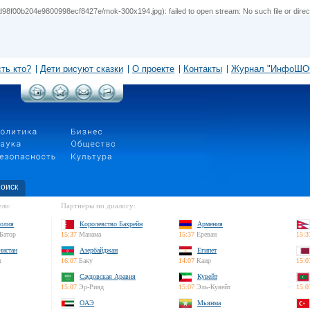
98f00b204e9800998ecf8427e/mok-300x194.jpg): failed to open stream: No such file or direc
сть кто?
Дети рисуют сказки
О проекте
Контакты
Журнал "ИнфоШО
оиск
ли:
Партнеры по диалогу:
олия
Королевство Бахрейн
Армения
Батор
15:37
Манама
15:37
Ереван
15:3
нистан
Азербайджан
Египет
л
16:07
Баку
14:07
Каир
15:0
Саудовская Аравия
Кувейт
15:07
Эр-Рияд
15:07
Эль-Кувейт
15:0
ОАЭ
Мьянма