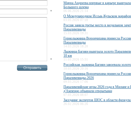
Мирра Андреева впервые в карьере выиграла
Большого шлема
*
06.06.2026 21:14
О Международном Иссык-Кульском марафо
03.05.2026 07:59
Россия заняла третье место в медальном заче
Паралимпиады
15.03.2026 19:31
Горнолыжница Ворончихина принесла России
Паралимпиады
14.03.2026 18:20
Лыжница Багиян выиграла золото Паралимпи
10 км
*
11.03.2026 15:51
Российская лыжница Багиян завоевала золо
10.03.2026 20:16
Горнолыжница Ворончихина принесла России
Паралимпиады-2026
09.03.2026 17:06
Паралимпийские игры 2026 года в Милане и 
д'Ампеццо объявили открытыми
07.03.2026 08:07
Заседание экспертов ШОС в области физкуль
26.02.2026 06:26