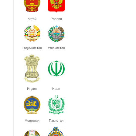
Китай
Россия
Таджикистан
Узбекистан
Индия
Иран
Монголия
Пакистан