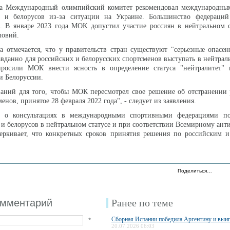
да Международный олимпийский комитет рекомендовал международны
н и белорусов из-за ситуации на Украине. Большинство федераций
 В январе 2023 года МОК допустил участие россиян в нейтральном с
ловий.
а отмечается, что у правительств стран существуют "серьезные опасе
авданно для российских и белорусских спортсменов выступать в нейтраль
росили МОК внести ясность в определение статуса "нейтралитет"
и Белоруссии.
ваний для того, чтобы МОК пересмотрел свое решение об отстранении
енов, принятое 28 февраля 2022 года", - следует из заявления.
 о консультациях в международными спортивными федерациями п
и белорусов в нейтральном статусе и при соответствии Всемирному ан
еркивает, что конкретных сроков принятия решения по российским и
Поделиться…
омментарий
Ранее по теме
Сборная Испании победила Аргентину и выи
*
20.07.2026 06:03