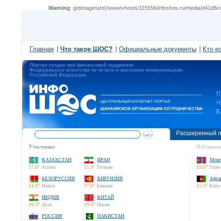
Warning
: getimagesize(/www/vhosts/115556/infoshos.ru/media/d41d8cd
Главная
Что такое ШОС?
Официальные документы
Кто е
Портал создан при финансовой поддержке
Федерального агентства по печати и массовым коммуникациям
Российской Федерации
Расширенный п
Участники:
Наблюдате
КАЗАХСТАН
ИРАН
Монг
17:07
Астана
15:37
Тегеран
19:07
Улан-
БЕЛОРУССИЯ
КИРГИЗИЯ
Афга
14:07
Минск
17:07
Бишкек
15:37
Кабу
ИНДИЯ
КИТАЙ
16:37
Дели
19:07
Пекин
РОССИЯ
ПАКИСТАН