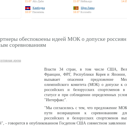
15:07
Абу-Даби
15:07
Нейпьидо
14:0
Камбоджа
Шри-Ланка
18:07
Пномпень
18:07
Коломбо
ртнеры обеспокоены идеей МОК о допуске россиян
ым соревнованиям
ортивная арена
Власти 34 стран, в том числе США, Вели
Франции, ФРГ, Республики Корея и Японии, 
вызывает опасения предложение Межд
олимпийского комитета (МОК) о допуске к с
российских и белорусских спортсменов в
статусе и при соблюдении определенных усло
"Интерфакс".
"Мы согласились с тем, что предложение МОК
пути возвращения к соревнованиям дл
российских и белорусских спортсменов вы
й", - говорится в опубликованном Госдепом США совместном заявлении 