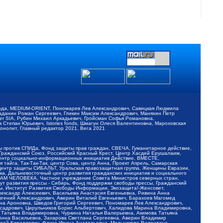
обода, MEDIUM-ORIENT, Пономарев Лев Александрович, Савицкая Людмила
Баданин Роман Сергеевич, Гликин Максим Александрович, Маняхин Петр
er SIA, Рубин Михаил Аркадьевич, Гройсман Софья Романовна,
Степан Юрьевич, Istories fonds, Шмагун Олеся Валентиновна, Мароховская
нолит, Главный редактор 2021, Вега 2021
Мы против СПИДа, Фонд защиты прав граждан, СВЕЧА, Гуманитарное действие,
 Гражданский Союз, Российский Красный Крест, Центр Хасдей Ерушалаим,
 Центр социально-информационных инициатив Действие, ВМЕСТЕ,
айга, Так-Так-Так, центр Сова, центр Анна, Проект Апрель, Самарская
Центр защиты СИБАЛЬТ, Уральская правозащитная группа, Женщины Евразии,
ка, Дальневосточный центр развития гражданских инициатив и социального
АВАМ ЧЕЛОВЕКА, Частное учреждение Совета Министров северных стран,
т развития прессы - Сибирь, Фонд поддержки свободы прессы, Гражданский
ы, Институт Развития Свободы Информации, Экозащита!-Женсовет,
ександр Алексеевич, Васильева Анастасия Евгеньевна, Ривина Анна
вгений Александрович, Аверин Виталий Евгеньевич, Барахоев Магомед
на Ароновна, Шведов Григорий Сергеевич, Пономарев Лев Александрович,
ксадрович, Цирульников Борис Альбертович, Халидова Марина Владимировна,
 Татьяна Владимировна, Чуркина Наталья Валерьевна, Акимова Татьяна
 Анна Васильевна, Захарова Светлана Сергеевна, Аверин Владимир
ксей Кириллович, Флиге Ирина Анатольевна, Мельникова Валентина