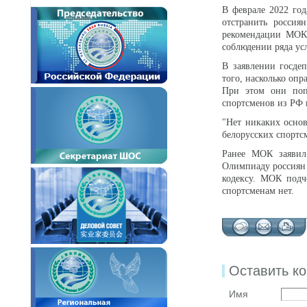
В феврале 2022 го
отстранить россия
рекомендации МОК.
соблюдении ряда ус
В заявлении госдеп
того, насколько опр
При этом они поп
спортсменов из РФ 
"Нет никаких осно
белорусских спортсм
Ранее МОК заявил
Олимпиаду россиян 
кодексу. МОК подч
спортсменам нет.
Оставить к
Имя