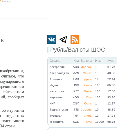
7
Анкара
 к
Рубль/Валюты ШОС
Страна
Код
Валюта
Ном.
Курс
Австралия
AUD
Доллар
1
57.75
кобритании,
Азербайджан
AZN
Манат
1
48.33
считают, что
Армения
AMD
Драм
100
22.44
ународного
Индия
INR
Рупия
100
86.30
оревнованиям
 нейтральном
Казахстан
KZT
Тенге
100
17.58
вий, сообщает
Киргизия
KGS
Сом
100
93.96
КНР
CNY
Юань
1
12.17
Таджикистан
TJS
Сомони
10
88.85
 об изучении
я отдельных
Турецкая
TRY
Лира
10
17.28
зывает много
Узбекистан
UZS
Сум
10000
68.75
34 стран.