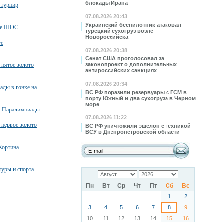
блокады Ирана
 турнир
07.08.2026 20:43
Украинский беспилотник атаковал
не ШОС
турецкий сухогруз возле
Новороссийска
те
07.08.2026 20:38
Сенат США проголосовал за
 пятое золото
законопроект о дополнительных
антироссийских санкциях
07.08.2026 20:34
ады в гонке на
ВС РФ поразили резервуары с ГСМ в
порту Южный и два сухогруза в Черном
море
то Паралимпиады
07.08.2026 11:22
 первое золото
ВС РФ уничтожили эшелон с техникой
ВСУ в Днепропетровской области
Кортина-
туры и спорта
Пн
Вт
Ср
Чт
Пт
Сб
Вс
1
2
3
4
5
6
7
8
9
10
11
12
13
14
15
16