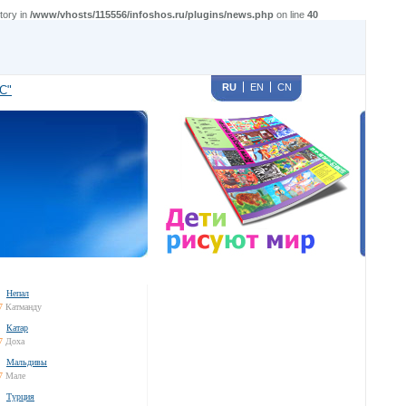
tory in
/www/vhosts/115556/infoshos.ru/plugins/news.php
on line
40
RU
EN
CN
С"
Непал
7
Катманду
Катар
7
Доха
Мальдивы
7
Мале
Турция