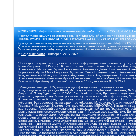
© 2007-2026, Информационное агентство ИнфоРос. Тел.: +7 495 718-84-11, E-
Портал «ИнфоШОС» зарегистрирован в Федеральной службе по надзору в сфе
охраны культурного наследия. Свидетельство Эл № 77-31649 от 04 апреля 200
При цитировании и перепечатке материалов ссылка на портал «ИнфоШОС» об
Для использования материалов в печатных изданиях необходимо письменное 
Если вы увидели ошибку, выделите ее мышкой и нажмите клавиши Ctrl+Enter
©
Создание сайта
- Инфорос, 2007-2026
* Реестр иностранных средств массовой информации, выполняющих функции 
Голос Америки, Idel.Реалии, Кавказ.Реалии, Крым.Реалии, Телеканал Настоя
Алексеевна, Маркелов Сергей Евгеньевич, Камалягин Денис Николаевич, Апах
Борисович, Ярош Юлия Петровна, Чуракова Ольга Владимировна, Железнова М
Рождественский Илья Дмитриевич, Апухтина Юлия Владимировна, Постернак Ал
Алеся Алексеевна, Долинина Ирина Николаевна, Шлейнов Роман Юрьевич, Ани
Источник:
https://minjust.gov.ru/ru/documents/7755/
данные на
03.09.2021
* Сведения реестра НКО, выполняющих функции иностранного агента:
Фонд защиты прав граждан Штаб, Институт права и публичной политики, Лаб
Открытый Петербург, Феникс ПЛЮС, Лига Избирателей, Правовая инициатива, 
Центр поддержки и содействия развитию средств массовой информации, Горя
Благотворительный фонд охраны здоровья и защиты прав граждан, Благотвори
губерния, Эра здоровья, правозащитное общество Мемориал, Аналитический 
Рязанский Мемориал, Екатеринбургское общество МЕМОРИАЛ, Институт прав ч
партнерства, Пермский региональный правозащитный центр, Гражданское де
Центр развития некоммерческих организаций, Гражданское содействие, Цент
контроль, Человек и Закон, Общественная комиссия по сохранению наследия
Общественный вердикт, Евразийская антимонопольная ассоциация, Чанышева 
Валерьевна, Бурдина Юлия Владимировна, Бойко Анатолий Николаевич, Гусев
Бекханович, Шевченко Дмитрий Александрович, Жданов Иван Юрьевич, Рубано
Каргалицкий Борис Юльевич, Созаев Валерий Валерьевич, Исакова Ирина Ал
Людевиг Марина Зариевна, Федотова Галина Анатольевна, Паутов Юрий Анато
Николаевна, Золотарева Екатерина Александровна, Рачинский Ян Збигневич
Анатольевич, Щур Татьяна Михайловна, Щур Николай Алексеевич, Блинушов 