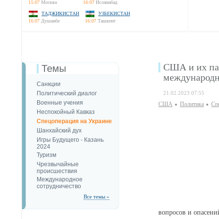
15:07
Москва
16:07
Исламабад
ТАДЖИКИСТАН
УЗБЕКИСТАН
16:07
Душанбе
16:07
Ташкент
США и их па
Темы
международн
Санкции
Политический диалог
21.02.2023 07:55
Военные учения
США
Политика
Сп
Неспокойный Кавказ
Спецоперация на Украине
Шанхайский дух
Игры Будущего - Казань
2024
Туризм
Чрезвычайные
происшествия
Международное
сотрудничество
Все темы »
вопросов и опасени