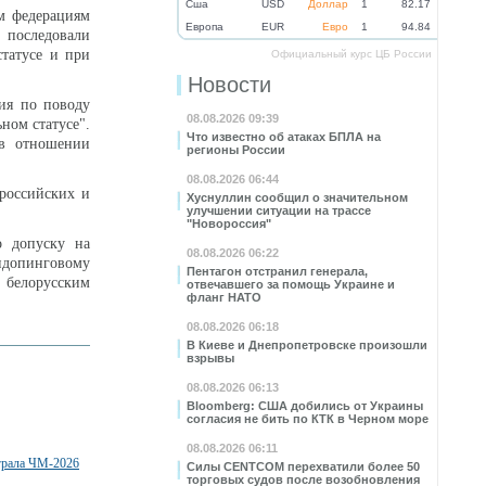
Cша
USD
Доллар
1
82.17
м федерациям
Eвропа
EUR
Евро
1
94.84
 последовали
татусе и при
Официальный курс ЦБ России
Новости
ния по поводу
08.08.2026 09:39
ном статусе".
Что известно об атаках БПЛА на
 в отношении
регионы России
08.08.2026 06:44
 российских и
Хуснуллин сообщил о значительном
улучшении ситуации на трассе
"Новороссия"
о допуску на
08.08.2026 06:22
тидопинговому
Пентагон отстранил генерала,
 белорусским
отвечавшего за помощь Украине и
фланг НАТО
08.08.2026 06:18
В Киеве и Днепропетровске произошли
взрывы
08.08.2026 06:13
Bloomberg: США добились от Украины
согласия не бить по КТК в Черном море
08.08.2026 06:11
грала ЧМ-2026
Силы CENTCOM перехватили более 50
торговых судов после возобновления