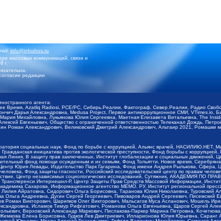
mail:
info@infoshos.ru
ре массовых коммуникаций, связи и
8 г.
язательна.
согласие редакции
иностранного агента:
щее Время, Azatliq Radiosi, PCE/PC, Сибирь.Реалии, Фактограф, Север.Реалии, Радио Св
ончич Дарья Александровна, Medusa Project, Первое антикоррупционное СМИ, VTimes.io, 
ария Михайловна, Лукьянова Юлия Сергеевна, Маетная Елизавета Витальевна, The Insid
ексей Евгеньевич, Общество с ограниченной ответственностью Телеканал Дождь, Петров 
н Роман Александрович, Великовский Дмитрий Александрович, Альтаир 2021, Ромашки мо
оратория социальных наук, Фонд по борьбе с коррупцией, Альянс врачей, НАСИЛИЮ.НЕТ, 
Гражданская инициатива против экологической преступности, Фонд борьбы с коррупцией,
чая Линия, В защиту прав заключенных, Институт глобализации и социальных движений,
тельный фонд помощи осужденным и их семьям, Фонд Тольятти, Новое время, Серебряная т
Центр Юрия Левады, Издательство Парк Гагарина, Фонд имени Андрея Рылькова, Сфера, 
еловека, Фонд защиты гласности, Российский исследовательский центр по правам челове
йствие, Центр независимых социологических исследований, Сутяжник, АКАДЕМИЯ ПО ПР
р Трансперенси Интернешнл-Р, Центр Защиты Прав Средств Массовой Информации, Институ
 академика Сахарова, Информационное агентство МЕМО. РУ, Институт региональной пресс
Лилия Айратовна, Сидорович Ольга Борисовна, Таранова Юлия Николаевна, Туровский Ал
а Ольга Андреевна, Дугин Сергей Георгиевич, Пивоваров Андрей Сергеевич, Писемский Е
в Роман Викторович, Шарипков Олег Викторович, Мальсагов Муса Асланович, Мошель Ири
ександровна, Исламов Тимур Рифгатович, Романова Ольга Евгеньевна, Щаров Сергей Але
льевич, Верховский Александр Маркович, Пислакова-Паркер Марина Петровна, Кочеткова
, Жемкова Елена Борисовна, Гудков Лев Дмитриевич, Илларионова Юлия Юрьевна, Саранг
Андрей Юрьевич, Мосин Алексей Геннадьевич, Гефтер Валентин Михайлович, Симонов Але