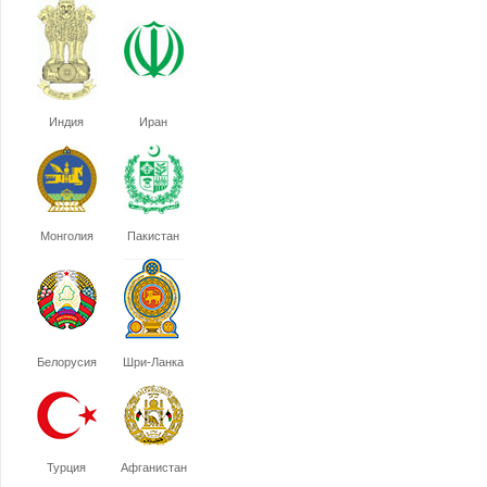
Индия
Иран
Монголия
Пакистан
Белорусия
Шри-Ланка
Турция
Афганистан