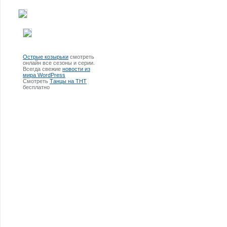
Острые козырьки
смотреть
онлайн все сезоны и серии.
Всегда свежие
новости из
мира WordPress
Смотреть
Танцы на ТНТ
бесплатно