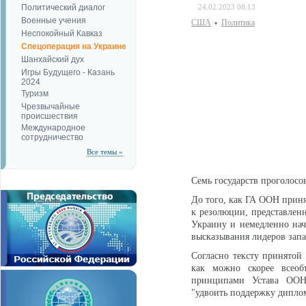
Политический диалог
24.02.2023 08:13
Военные учения
США
Политика
Неспокойный Кавказ
Спецоперация на Украине
Шанхайский дух
Игры Будущего - Казань
2024
Туризм
Чрезвычайные
происшествия
Международное
сотрудничество
Все темы »
Семь государств проголосов
До того, как ГА ООН приня
к резолюции, представлен
Украину и немедленно нач
высказывания лидеров запа
Согласно тексту принятой
как можно скорее всеоб
принципами Устава ООН"
"удвоить поддержку дипло