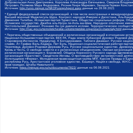
Добровольская Анна Дмитриевна, Королева Александра Евгеньевна, Смирнов Владими
Петрович, Полякова Мара Федоровна, Резник Генри Маркович, Захаров Герман Конста
Источник:
http://unro.minjust.ru/NKOForeignAgent.aspx
данные на
28.08.2021
* Единый федеральный список организаций, в том числе иностранных и международны
Высший военный Маджлисуль Шура, Конгресс народов Ичкерии и Дагестана, Аль-Каида, 
Движение Талибан, Исламская партия Туркестана, Общество социальных реформ, Общес
Исламское государство, Джабха аль-Нусра ли-Ахль аш-Шам, Народное ополчение имен
Чистопольский Джамаат, Рохнамо ба суи давлати исломи, Террористическое сообщест
Источник:
http://nac.gov.ru/terroristicheskie-i-ekstremistskie-organizacii-i-materialy.html
данные
* Перечень общественных объединений и религиозных организаций в отношении котор
Национал-большевистская партия, ВЕК РА, Рада земли Кубанской Духовно Родовой Де
Староверов-Инглингов, Нурджулар, К Богодержавию, Таблиги Джамаат, Русское наци
славян, Ат-Такфир Валь-Хиджра, Пит Буль, Национал-социалистическая рабочая парт
Череповца, Духовно-Родовая Держава Русь, Русское национальное единство, Древнер
Кровь и Честь, О свободе совести и о религиозных объединениях, Омская организаци
религиозная организация п. Боровский, Община Коренного Русского народа Щелковског
организация «Братство», Свидетели Иеговы, О противодействии экстремистской деяте
болельщиков «Фирма», Молодежная правозащитная группа МПГ, Курсом Правды и Единен
республика Русь, Арестантское уголовное единство, Башкорт, Нация и свобода, W.H.С
прав граждан, Штабы Навального
Источник:
https://minjust.gov.ru/ru/documents/7822/
данные на
06.08.2021