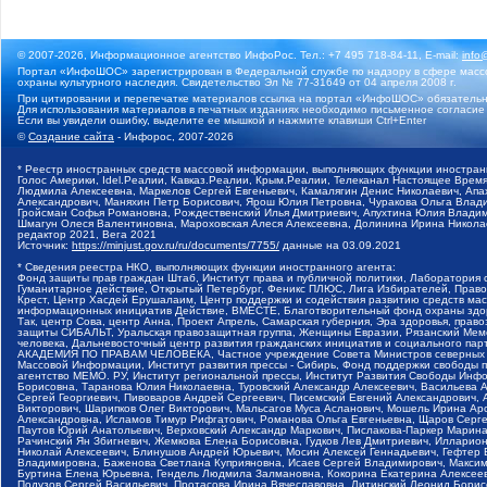
© 2007-2026, Информационное агентство ИнфоРос. Тел.: +7 495 718-84-11, E-mail:
info
Портал «ИнфоШОС» зарегистрирован в Федеральной службе по надзору в сфере массо
охраны культурного наследия. Свидетельство Эл № 77-31649 от 04 апреля 2008 г.
При цитировании и перепечатке материалов ссылка на портал «ИнфоШОС» обязательн
Для использования материалов в печатных изданиях необходимо письменное согласие
Если вы увидели ошибку, выделите ее мышкой и нажмите клавиши Ctrl+Enter
©
Создание сайта
- Инфорос, 2007-2026
* Реестр иностранных средств массовой информации, выполняющих функции иностранн
Голос Америки, Idel.Реалии, Кавказ.Реалии, Крым.Реалии, Телеканал Настоящее Время
Людмила Алексеевна, Маркелов Сергей Евгеньевич, Камалягин Денис Николаевич, Апах
Александрович, Маняхин Петр Борисович, Ярош Юлия Петровна, Чуракова Ольга Влади
Гройсман Софья Романовна, Рождественский Илья Дмитриевич, Апухтина Юлия Владимир
Шмагун Олеся Валентиновна, Мароховская Алеся Алексеевна, Долинина Ирина Никола
редактор 2021, Вега 2021
Источник:
https://minjust.gov.ru/ru/documents/7755/
данные на
03.09.2021
* Сведения реестра НКО, выполняющих функции иностранного агента:
Фонд защиты прав граждан Штаб, Институт права и публичной политики, Лаборатория
Гуманитарное действие, Открытый Петербург, Феникс ПЛЮС, Лига Избирателей, Правов
Крест, Центр Хасдей Ерушалаим, Центр поддержки и содействия развитию средств мас
информационных инициатив Действие, ВМЕСТЕ, Благотворительный фонд охраны здоров
Так, центр Сова, центр Анна, Проект Апрель, Самарская губерния, Эра здоровья, пр
защиты СИБАЛЬТ, Уральская правозащитная группа, Женщины Евразии, Рязанский Мемо
человека, Дальневосточный центр развития гражданских инициатив и социального пар
АКАДЕМИЯ ПО ПРАВАМ ЧЕЛОВЕКА, Частное учреждение Совета Министров северных стр
Массовой Информации, Институт развития прессы - Сибирь, Фонд поддержки свободы 
агентство МЕМО. РУ, Институт региональной прессы, Институт Развития Свободы Инф
Борисовна, Таранова Юлия Николаевна, Туровский Александр Алексеевич, Васильева 
Сергей Георгиевич, Пивоваров Андрей Сергеевич, Писемский Евгений Александрович,
Викторович, Шарипков Олег Викторович, Мальсагов Муса Асланович, Мошель Ирина Ар
Александровна, Исламов Тимур Рифгатович, Романова Ольга Евгеньевна, Щаров Серг
Паутов Юрий Анатольевич, Верховский Александр Маркович, Пислакова-Паркер Марина
Рачинский Ян Збигневич, Жемкова Елена Борисовна, Гудков Лев Дмитриевич, Иллари
Николай Алексеевич, Блинушов Андрей Юрьевич, Мосин Алексей Геннадьевич, Гефтер
Владимировна, Баженова Светлана Куприяновна, Исаев Сергей Владимирович, Максим
Буртина Елена Юрьевна, Гендель Людмила Залмановна, Кокорина Екатерина Алексеев
Подузов Сергей Васильевич, Протасова Ирина Вячеславовна, Литинский Леонид Борис