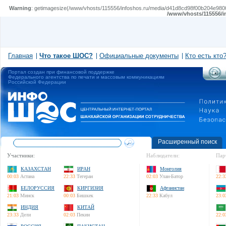
Warning
: getimagesize(/www/vhosts/115556/infoshos.ru/media/d41d8cd98f00b204e980099
/www/vhosts/115556/i
Главная
Что такое ШОС?
Официальные документы
Кто есть кто
Портал создан при финансовой поддержке
Федерального агентства по печати и массовым коммуникациям
Российской Федерации
Расширенный поиск
Участники:
Наблюдатели:
Пар
КАЗАХСТАН
ИРАН
Монголия
00:03
Астана
22:33
Тегеран
02:03
Улан-Батор
22:3
БЕЛОРУССИЯ
КИРГИЗИЯ
Афганистан
21:03
Минск
00:03
Бишкек
22:33
Кабул
23:0
ИНДИЯ
КИТАЙ
23:33
Дели
02:03
Пекин
22:0