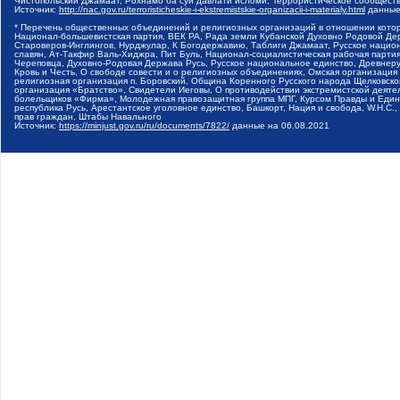
Чистопольский Джамаат, Рохнамо ба суи давлати исломи, Террористическое сообщест
Источник:
http://nac.gov.ru/terroristicheskie-i-ekstremistskie-organizacii-i-materialy.html
данные
* Перечень общественных объединений и религиозных организаций в отношении котор
Национал-большевистская партия, ВЕК РА, Рада земли Кубанской Духовно Родовой Де
Староверов-Инглингов, Нурджулар, К Богодержавию, Таблиги Джамаат, Русское наци
славян, Ат-Такфир Валь-Хиджра, Пит Буль, Национал-социалистическая рабочая парт
Череповца, Духовно-Родовая Держава Русь, Русское национальное единство, Древнер
Кровь и Честь, О свободе совести и о религиозных объединениях, Омская организаци
религиозная организация п. Боровский, Община Коренного Русского народа Щелковског
организация «Братство», Свидетели Иеговы, О противодействии экстремистской деяте
болельщиков «Фирма», Молодежная правозащитная группа МПГ, Курсом Правды и Единен
республика Русь, Арестантское уголовное единство, Башкорт, Нация и свобода, W.H.С
прав граждан, Штабы Навального
Источник:
https://minjust.gov.ru/ru/documents/7822/
данные на
06.08.2021