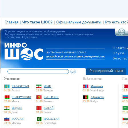
Главная
Что такое ШОС?
Официальные документы
Кто есть кто
Портал создан при финансовой поддержке
Федерального агентства по печати и массовым коммуникациям
Российской Федерации
Расширенный поиск
Участники:
Наблюдатели:
Пар
КАЗАХСТАН
ИРАН
Монголия
01:28
Астана
23:58
Тегеран
03:28
Улан-Батор
23:5
БЕЛОРУССИЯ
КИРГИЗИЯ
Афганистан
22:28
Минск
01:28
Бишкек
23:58
Кабул
00:2
ИНДИЯ
КИТАЙ
00:58
Дели
03:28
Пекин
23:2
РОССИЯ
ПАКИСТАН
23:28
Москва
00:28
Исламабад
23:2