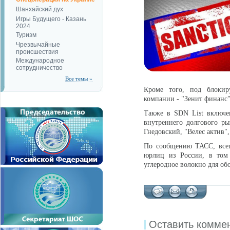
Шанхайский дух
Игры Будущего - Казань
2024
Туризм
Чрезвычайные
происшествия
Международное
сотрудничество
Все темы »
Кроме того, под блокир
компании - "Зенит финанс"
Также в SDN List включе
внутреннего долгового р
Гнедовский, "Велес актив",
По сообщению ТАСС, в
се
юрлиц из России, в том
углеродное волокно для об
Оставить комме