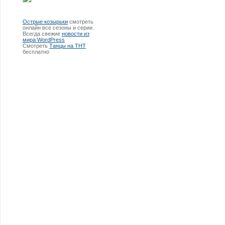
Острые козырьки
смотреть
онлайн все сезоны и серии.
Всегда свежие
новости из
мира WordPress
Смотреть
Танцы на ТНТ
бесплатно