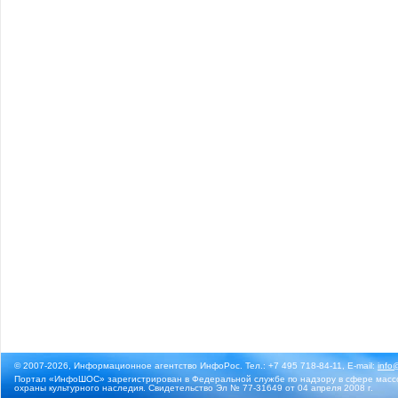
© 2007-2026, Информационное агентство ИнфоРос. Тел.: +7 495 718-84-11, E-mail:
info
Портал «ИнфоШОС» зарегистрирован в Федеральной службе по надзору в сфере массо
охраны культурного наследия. Свидетельство Эл № 77-31649 от 04 апреля 2008 г.