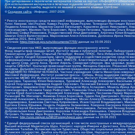
При цитировании и перепечатке материалов ссылка на портал «ИнфоШОС» обязательн
Для использования материалов в печатных изданиях необходимо письменное согласие
Если вы увидели ошибку, выделите ее мышкой и нажмите клавиши Ctrl+Enter
©
Создание сайта
- Инфорос, 2007-2026
* Реестр иностранных средств массовой информации, выполняющих функции иностранн
Голос Америки, Idel.Реалии, Кавказ.Реалии, Крым.Реалии, Телеканал Настоящее Время
Людмила Алексеевна, Маркелов Сергей Евгеньевич, Камалягин Денис Николаевич, Апах
Александрович, Маняхин Петр Борисович, Ярош Юлия Петровна, Чуракова Ольга Влади
Гройсман Софья Романовна, Рождественский Илья Дмитриевич, Апухтина Юлия Владимир
Шмагун Олеся Валентиновна, Мароховская Алеся Алексеевна, Долинина Ирина Никола
редактор 2021, Вега 2021
Источник:
https://minjust.gov.ru/ru/documents/7755/
данные на
03.09.2021
* Сведения реестра НКО, выполняющих функции иностранного агента:
Фонд защиты прав граждан Штаб, Институт права и публичной политики, Лаборатория
Гуманитарное действие, Открытый Петербург, Феникс ПЛЮС, Лига Избирателей, Правов
Крест, Центр Хасдей Ерушалаим, Центр поддержки и содействия развитию средств мас
информационных инициатив Действие, ВМЕСТЕ, Благотворительный фонд охраны здоров
Так, центр Сова, центр Анна, Проект Апрель, Самарская губерния, Эра здоровья, пр
защиты СИБАЛЬТ, Уральская правозащитная группа, Женщины Евразии, Рязанский Мемо
человека, Дальневосточный центр развития гражданских инициатив и социального пар
АКАДЕМИЯ ПО ПРАВАМ ЧЕЛОВЕКА, Частное учреждение Совета Министров северных стр
Массовой Информации, Институт развития прессы - Сибирь, Фонд поддержки свободы 
агентство МЕМО. РУ, Институт региональной прессы, Институт Развития Свободы Инф
Борисовна, Таранова Юлия Николаевна, Туровский Александр Алексеевич, Васильева 
Сергей Георгиевич, Пивоваров Андрей Сергеевич, Писемский Евгений Александрович,
Викторович, Шарипков Олег Викторович, Мальсагов Муса Асланович, Мошель Ирина Ар
Александровна, Исламов Тимур Рифгатович, Романова Ольга Евгеньевна, Щаров Серг
Паутов Юрий Анатольевич, Верховский Александр Маркович, Пислакова-Паркер Марина
Рачинский Ян Збигневич, Жемкова Елена Борисовна, Гудков Лев Дмитриевич, Иллари
Николай Алексеевич, Блинушов Андрей Юрьевич, Мосин Алексей Геннадьевич, Гефтер
Владимировна, Баженова Светлана Куприяновна, Исаев Сергей Владимирович, Максим
Буртина Елена Юрьевна, Гендель Людмила Залмановна, Кокорина Екатерина Алексеев
Подузов Сергей Васильевич, Протасова Ирина Вячеславовна, Литинский Леонид Борис
Добровольская Анна Дмитриевна, Королева Александра Евгеньевна, Смирнов Владими
Петрович, Полякова Мара Федоровна, Резник Генри Маркович, Захаров Герман Конста
Источник:
http://unro.minjust.ru/NKOForeignAgent.aspx
данные на
28.08.2021
* Единый федеральный список организаций, в том числе иностранных и международны
Высший военный Маджлисуль Шура, Конгресс народов Ичкерии и Дагестана, Аль-Каида, 
Движение Талибан, Исламская партия Туркестана, Общество социальных реформ, Общес
Исламское государство, Джабха аль-Нусра ли-Ахль аш-Шам, Народное ополчение имен