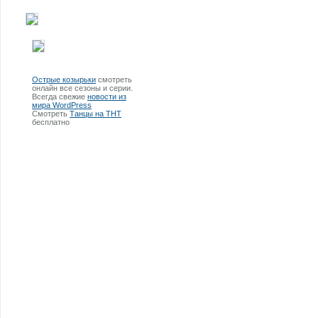
Острые козырьки
смотреть
онлайн все сезоны и серии.
Всегда свежие
новости из
мира WordPress
Смотреть
Танцы на ТНТ
бесплатно