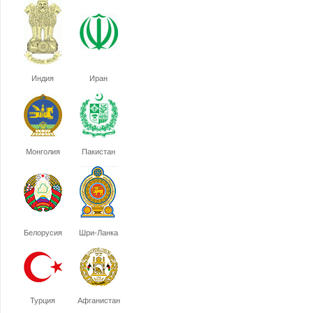
Индия
Иран
Монголия
Пакистан
Белорусия
Шри-Ланка
Турция
Афганистан