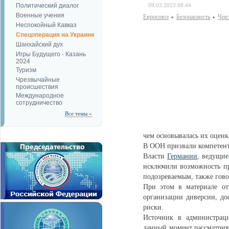
Политический диалог
09.03.2023 08:44
Военные учения
Евросоюз
Безопаcность
Чре
Неспокойный Кавказ
Спецоперация на Украине
Шанхайский дух
Игры Будущего - Казань
2024
Туризм
Чрезвычайные
происшествия
Международное
сотрудничество
Все темы »
чем основывалась их оценк
В ООН призвали компетент
Власти
Германии
, ведущие
исключили возможность п
подозреваемым, также говор
При этом в материале от
организации диверсии, до
риски.
Источник в администрац
данный момент рассматрив