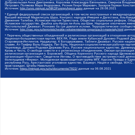
Добровольская Анна Дмитриевна, Королева Александра Евгеньевна, Смирнов Владими
Петрович, Полякова Мара Федоровна, Резник Генри Маркович, Захаров Герман Конста
Источник:
http://unro.minjust.ru/NKOForeignAgent.aspx
данные на
28.08.2021
* Единый федеральный список организаций, в том числе иностранных и международны
Высший военный Маджлисуль Шура, Конгресс народов Ичкерии и Дагестана, Аль-Каида, 
Движение Талибан, Исламская партия Туркестана, Общество социальных реформ, Общес
Исламское государство, Джабха аль-Нусра ли-Ахль аш-Шам, Народное ополчение имен
Чистопольский Джамаат, Рохнамо ба суи давлати исломи, Террористическое сообщест
Источник:
http://nac.gov.ru/terroristicheskie-i-ekstremistskie-organizacii-i-materialy.html
данные
* Перечень общественных объединений и религиозных организаций в отношении котор
Национал-большевистская партия, ВЕК РА, Рада земли Кубанской Духовно Родовой Де
Староверов-Инглингов, Нурджулар, К Богодержавию, Таблиги Джамаат, Русское наци
славян, Ат-Такфир Валь-Хиджра, Пит Буль, Национал-социалистическая рабочая парт
Череповца, Духовно-Родовая Держава Русь, Русское национальное единство, Древнер
Кровь и Честь, О свободе совести и о религиозных объединениях, Омская организаци
религиозная организация п. Боровский, Община Коренного Русского народа Щелковског
организация «Братство», Свидетели Иеговы, О противодействии экстремистской деяте
болельщиков «Фирма», Молодежная правозащитная группа МПГ, Курсом Правды и Единен
республика Русь, Арестантское уголовное единство, Башкорт, Нация и свобода, W.H.С
прав граждан, Штабы Навального
Источник:
https://minjust.gov.ru/ru/documents/7822/
данные на
06.08.2021