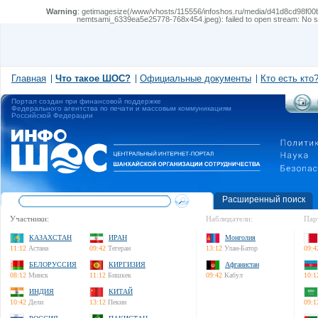
Warning
: getimagesize(/www/vhosts/115556/infoshos.ru/media/d41d8cd98f00
nemtsami_6339ea5e25778-768x454.jpeg): failed to open stream: No suc
Главная
Что такое ШОС?
Официальные документы
Кто есть кто
Портал создан при финансовой поддержке
Федерального агентства по печати и массовым коммуникациям
Российской Федерации
Расширенный поиск
Участники:
Наблюдатели:
Пар
КАЗАХСТАН
ИРАН
Монголия
11:12
Астана
09:42
Тегеран
13:12
Улан-Батор
09:4
БЕЛОРУССИЯ
КИРГИЗИЯ
Афганистан
08:12
Минск
11:12
Бишкек
09:42
Кабул
10:1
ИНДИЯ
КИТАЙ
10:42
Дели
13:12
Пекин
09:1