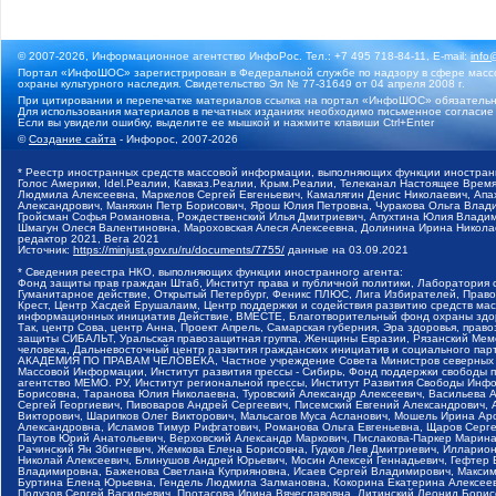
© 2007-2026, Информационное агентство ИнфоРос. Тел.: +7 495 718-84-11, E-mail:
info
Портал «ИнфоШОС» зарегистрирован в Федеральной службе по надзору в сфере массо
охраны культурного наследия. Свидетельство Эл № 77-31649 от 04 апреля 2008 г.
При цитировании и перепечатке материалов ссылка на портал «ИнфоШОС» обязательн
Для использования материалов в печатных изданиях необходимо письменное согласие
Если вы увидели ошибку, выделите ее мышкой и нажмите клавиши Ctrl+Enter
©
Создание сайта
- Инфорос, 2007-2026
* Реестр иностранных средств массовой информации, выполняющих функции иностранн
Голос Америки, Idel.Реалии, Кавказ.Реалии, Крым.Реалии, Телеканал Настоящее Время
Людмила Алексеевна, Маркелов Сергей Евгеньевич, Камалягин Денис Николаевич, Апах
Александрович, Маняхин Петр Борисович, Ярош Юлия Петровна, Чуракова Ольга Влади
Гройсман Софья Романовна, Рождественский Илья Дмитриевич, Апухтина Юлия Владимир
Шмагун Олеся Валентиновна, Мароховская Алеся Алексеевна, Долинина Ирина Никола
редактор 2021, Вега 2021
Источник:
https://minjust.gov.ru/ru/documents/7755/
данные на
03.09.2021
* Сведения реестра НКО, выполняющих функции иностранного агента:
Фонд защиты прав граждан Штаб, Институт права и публичной политики, Лаборатория
Гуманитарное действие, Открытый Петербург, Феникс ПЛЮС, Лига Избирателей, Правов
Крест, Центр Хасдей Ерушалаим, Центр поддержки и содействия развитию средств мас
информационных инициатив Действие, ВМЕСТЕ, Благотворительный фонд охраны здоров
Так, центр Сова, центр Анна, Проект Апрель, Самарская губерния, Эра здоровья, пр
защиты СИБАЛЬТ, Уральская правозащитная группа, Женщины Евразии, Рязанский Мемо
человека, Дальневосточный центр развития гражданских инициатив и социального пар
АКАДЕМИЯ ПО ПРАВАМ ЧЕЛОВЕКА, Частное учреждение Совета Министров северных стр
Массовой Информации, Институт развития прессы - Сибирь, Фонд поддержки свободы 
агентство МЕМО. РУ, Институт региональной прессы, Институт Развития Свободы Инф
Борисовна, Таранова Юлия Николаевна, Туровский Александр Алексеевич, Васильева 
Сергей Георгиевич, Пивоваров Андрей Сергеевич, Писемский Евгений Александрович,
Викторович, Шарипков Олег Викторович, Мальсагов Муса Асланович, Мошель Ирина Ар
Александровна, Исламов Тимур Рифгатович, Романова Ольга Евгеньевна, Щаров Серг
Паутов Юрий Анатольевич, Верховский Александр Маркович, Пислакова-Паркер Марина
Рачинский Ян Збигневич, Жемкова Елена Борисовна, Гудков Лев Дмитриевич, Иллари
Николай Алексеевич, Блинушов Андрей Юрьевич, Мосин Алексей Геннадьевич, Гефтер
Владимировна, Баженова Светлана Куприяновна, Исаев Сергей Владимирович, Максим
Буртина Елена Юрьевна, Гендель Людмила Залмановна, Кокорина Екатерина Алексеев
Подузов Сергей Васильевич, Протасова Ирина Вячеславовна, Литинский Леонид Борис