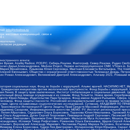
mail:
info@infoshos.ru
ре массовых коммуникаций, связи и
8 г.
язательна.
согласие редакции
иностранного агента:
щее Время, Azatliq Radiosi, PCE/PC, Сибирь.Реалии, Фактограф, Север.Реалии, Радио Св
ончич Дарья Александровна, Medusa Project, Первое антикоррупционное СМИ, VTimes.io, 
ария Михайловна, Лукьянова Юлия Сергеевна, Маетная Елизавета Витальевна, The Insid
ексей Евгеньевич, Общество с ограниченной ответственностью Телеканал Дождь, Петров 
н Роман Александрович, Великовский Дмитрий Александрович, Альтаир 2021, Ромашки мо
оратория социальных наук, Фонд по борьбе с коррупцией, Альянс врачей, НАСИЛИЮ.НЕТ, 
Гражданская инициатива против экологической преступности, Фонд борьбы с коррупцией,
чая Линия, В защиту прав заключенных, Институт глобализации и социальных движений,
тельный фонд помощи осужденным и их семьям, Фонд Тольятти, Новое время, Серебряная т
Центр Юрия Левады, Издательство Парк Гагарина, Фонд имени Андрея Рылькова, Сфера, 
еловека, Фонд защиты гласности, Российский исследовательский центр по правам челове
йствие, Центр независимых социологических исследований, Сутяжник, АКАДЕМИЯ ПО ПР
р Трансперенси Интернешнл-Р, Центр Защиты Прав Средств Массовой Информации, Институ
 академика Сахарова, Информационное агентство МЕМО. РУ, Институт региональной пресс
Лилия Айратовна, Сидорович Ольга Борисовна, Таранова Юлия Николаевна, Туровский Ал
а Ольга Андреевна, Дугин Сергей Георгиевич, Пивоваров Андрей Сергеевич, Писемский Е
в Роман Викторович, Шарипков Олег Викторович, Мальсагов Муса Асланович, Мошель Ири
ександровна, Исламов Тимур Рифгатович, Романова Ольга Евгеньевна, Щаров Сергей Але
льевич, Верховский Александр Маркович, Пислакова-Паркер Марина Петровна, Кочеткова
, Жемкова Елена Борисовна, Гудков Лев Дмитриевич, Илларионова Юлия Юрьевна, Саранг
Андрей Юрьевич, Мосин Алексей Геннадьевич, Гефтер Валентин Михайлович, Симонов Але