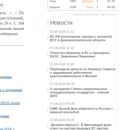
Cша
USD
Доллар
1
81.41
ту.
Eвропа
EUR
Евро
1
94.06
та. <...> По
Официальный курс ЦБ России
реступлений,
Новости
 29 ч. 1, 104
 данным лицом
07.08.2026 11:22
сообщении.
ВС РФ уничтожили эшелон с техникой
ВСУ в Днепропетровской области
07.08.2026 11:16
Членство Армении в ЕС и принципы
ЕАЭС. Заявления Пашиняна
07.08.2026 11:09
Переводили деньги на Украину. Главное
о задержании работников
криптообменников в Москве
охранник
07.08.2026 06:34
О заседании Совета национальных
ое о задержании
координаторов государств – членов
ШОС
 БПЛА агента
07.08.2026 06:28
СМИ: Белый Дом обратился к России с
важной просьбой
здания
07.08.2026 06:25
"Должна вернуть". В Финляндии дали
ответ на наглую выходку ЕС против
ния НАК о