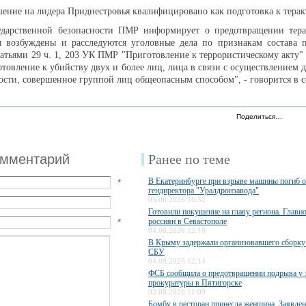
ение на лидера Приднестровья квалифицировано как подготовка к терак
ударственной безопасности ПМР информирует о предотвращении терак
я возбуждены и расследуются уголовные дела по признакам состава п
атьями 29 ч. 1, 203 УК ПМР "Приготовление к террористическому акту" и
товление к убийству двух и более лиц, лица в связи с осуществлением
ости, совершенное группой лиц общеопасным способом", - говорится в 
Поделиться…
омментарий
Ранее по теме
В Екатеринбурге при взрыве машины погиб 
*
гендиректора "Уралдронзавода"
05.08.2026 16:52
Готовили покушение на главу региона. Главн
*
россиян в Севастополе
04.08.2026 12:18
В Крыму задержали организовавшего сборку
СБУ
04.08.2026 12:14
ФСБ сообщила о предотвращении подрыва у 
прокуратуры в Пятигорске
03.08.2026 11:09
Бомбу в ресторан принесла женщина. Заявле