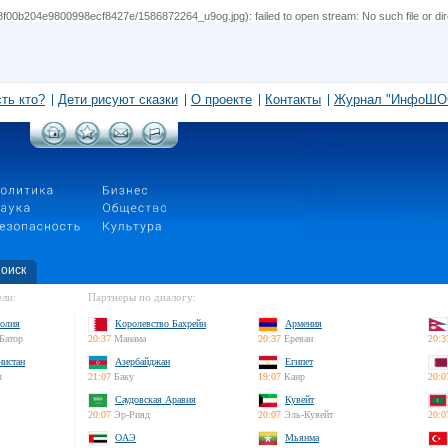
00b204e9800998ecf8427e/1586872264_u9og.jpg): failed to open stream: No such file or dir
сть кто?
Дети рисуют сказки
О проекте
Контакты
Журнал "ИнфоШО
оиск
ли:
Партнеры по диалогу:
олия
Королевство Бахрейн
Армения
Батор
20:37
Манама
20:37
Ереван
20:3
нистан
Азербайджан
Египет
л
21:07
Баку
19:07
Каир
20:0
Саудовская Аравия
Кувейт
20:07
Эр-Рияд
20:07
Эль-Кувейт
20:0
ОАЭ
Мьянма