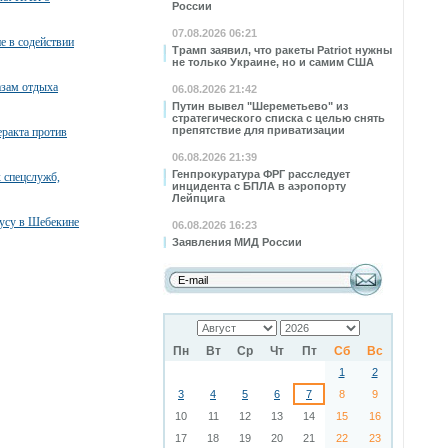
России
07.08.2026 06:21
е в содействии
Трамп заявил, что ракеты Patriot нужны
не только Украине, но и самим США
азам отдыха
06.08.2026 21:42
Путин вывел "Шереметьево" из
стратегического списка с целью снять
препятствие для приватизации
ракта против
06.08.2026 21:39
Генпрокуратура ФРГ расследует
 спецслужб,
инцидента с БПЛА в аэропорту
Лейпцига
бусу в Шебекине
06.08.2026 16:23
Заявления МИД России
Пн
Вт
Ср
Чт
Пт
Сб
Вс
1
2
3
4
5
6
7
8
9
10
11
12
13
14
15
16
17
18
19
20
21
22
23