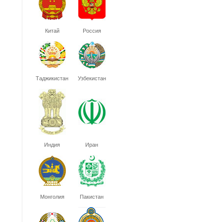
Китай
Россия
Таджикистан
Узбекистан
Индия
Иран
Монголия
Пакистан