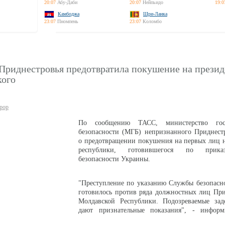
20:07
Абу-Даби
20:07
Нейпьидо
19:0
Камбоджа
Шри-Ланка
23:07
Пномпень
23:07
Коломбо
Приднестровья предотвратила покушение на презид
кого
рор
По сообщению ТАСС, министерство госу
безопасности (МГБ) непризнанного Приднестр
о предотвращении покушения на первых лиц 
республики, готовившегося по прик
безопасности Украины.
"Преступление по указанию Службы безопасн
готовилось против ряда должностных лиц При
Молдавской Республики. Подозреваемые за
дают признательные показания", - информ