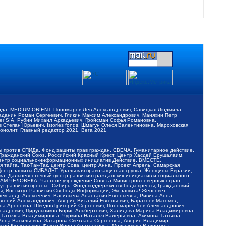
обода, MEDIUM-ORIENT, Пономарев Лев Александрович, Савицкая Людмила
Баданин Роман Сергеевич, Гликин Максим Александрович, Маняхин Петр
er SIA, Рубин Михаил Аркадьевич, Гройсман Софья Романовна,
Степан Юрьевич, Istories fonds, Шмагун Олеся Валентиновна, Мароховская
нолит, Главный редактор 2021, Вега 2021
Мы против СПИДа, Фонд защиты прав граждан, СВЕЧА, Гуманитарное действие,
 Гражданский Союз, Российский Красный Крест, Центр Хасдей Ерушалаим,
 Центр социально-информационных инициатив Действие, ВМЕСТЕ,
айга, Так-Так-Так, центр Сова, центр Анна, Проект Апрель, Самарская
Центр защиты СИБАЛЬТ, Уральская правозащитная группа, Женщины Евразии,
ка, Дальневосточный центр развития гражданских инициатив и социального
АВАМ ЧЕЛОВЕКА, Частное учреждение Совета Министров северных стран,
т развития прессы - Сибирь, Фонд поддержки свободы прессы, Гражданский
ы, Институт Развития Свободы Информации, Экозащита!-Женсовет,
ександр Алексеевич, Васильева Анастасия Евгеньевна, Ривина Анна
вгений Александрович, Аверин Виталий Евгеньевич, Барахоев Магомед
на Ароновна, Шведов Григорий Сергеевич, Пономарев Лев Александрович,
ксадрович, Цирульников Борис Альбертович, Халидова Марина Владимировна,
 Татьяна Владимировна, Чуркина Наталья Валерьевна, Акимова Татьяна
 Анна Васильевна, Захарова Светлана Сергеевна, Аверин Владимир
ксей Кириллович, Флиге Ирина Анатольевна, Мельникова Валентина