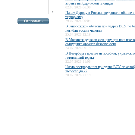
взрыве на Кудринской площади
02.08.2026 06:30
*
Павлу Дурову в России предъявили обвинени
терроризму
29.07.2026 09:04
В Запорожской области при ударах ВСУ по б
погибли восемь человек
25.07.2026 12:19
В Москве задержали женщину при попытке те
сотрудника органов безопасности
24.07.2026 09:19
В Петербурге арестован пособник украинских
готовивший теракт
22.07.2026 11:08
Число пострадавших при ударе ВСУ по авто
выросло до 27
20.07.2026 21:19