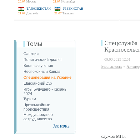
20:07
Москва
21:07
Исламабад
ТАДЖИКИСТАН
УЗБЕКИСТАН
21:07
Душанбе
21:07
Ташкент
Спецслужба 
Темы
Красносельс
Санкции
Политический диалог
09.03.2023 12:51
Военные учения
Безопаcность
Антитер
Неспокойный Кавказ
Спецоперация на Украине
Шанхайский дух
Игры Будущего - Казань
2024
Туризм
Чрезвычайные
происшествия
Международное
сотрудничество
Все темы »
служба МГБ.