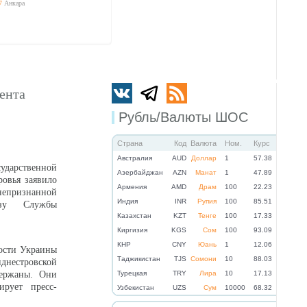
7
Анкара
ента
Рубль/Валюты ШОС
Страна
Код
Валюта
Ном.
Курс
Австралия
AUD
Доллар
1
57.38
дарственной
Азербайджан
AZN
Манат
1
47.89
овья заявило
Армения
AMD
Драм
100
22.23
непризнанной
Индия
INR
Рупия
100
85.51
азу Службы
Казахстан
KZT
Тенге
100
17.33
Киргизия
KGS
Сом
100
93.09
КНР
CNY
Юань
1
12.06
ости Украины
Таджикистан
TJS
Сомони
10
88.03
днестровской
держаны. Они
Турецкая
TRY
Лира
10
17.13
ирует пресс-
Узбекистан
UZS
Сум
10000
68.32