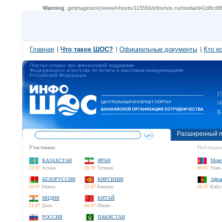
Warning
: getimagesize(/www/vhosts/115556/infoshos.ru/media/d41d8cd98f
Главная
Что такое ШОС?
Официальные документы
Кто е
Портал создан при финансовой поддержке
Федерального агентства по печати и массовым коммуникациям
Российской Федерации
Расширенный п
Участники:
Наблюдате
КАЗАХСТАН
ИРАН
Монг
22:07
Астана
20:37
Тегеран
00:07
Улан-
БЕЛОРУССИЯ
КИРГИЗИЯ
Афга
19:07
Минск
22:07
Бишкек
20:37
Кабу
ИНДИЯ
КИТАЙ
21:37
Дели
00:07
Пекин
РОССИЯ
ПАКИСТАН