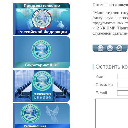
Готовившееся покуш
"Министерство гос
факту случившегос
предусмотренных ст
ч. 2 УК ПМР "Приго
служебной деятельн
Оставить к
Имя
Фамилия
E-mail