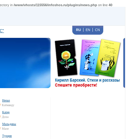
ectory in
/www/vhosts/115556/infoshos.ru/plugins/news.php
on line
40
RU
EN
CN
С"
Непал
7
Катманду
Катар
7
Доха
Мальдивы
7
Мале
Турция