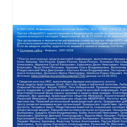
© 2007-2026, Информационное агентство ИнфоРос. Тел.: +7 495 718-84-11, E-
Портал «ИнфоШОС» зарегистрирован в Федеральной службе по надзору в сфе
охраны культурного наследия. Свидетельство Эл № 77-31649 от 04 апреля 200
При цитировании и перепечатке материалов ссылка на портал «ИнфоШОС» об
Для использования материалов в печатных изданиях необходимо письменное 
Если вы увидели ошибку, выделите ее мышкой и нажмите клавиши Ctrl+Enter
©
Создание сайта
- Инфорос, 2007-2026
* Реестр иностранных средств массовой информации, выполняющих функции 
Голос Америки, Idel.Реалии, Кавказ.Реалии, Крым.Реалии, Телеканал Настоя
Алексеевна, Маркелов Сергей Евгеньевич, Камалягин Денис Николаевич, Апах
Борисович, Ярош Юлия Петровна, Чуракова Ольга Владимировна, Железнова М
Рождественский Илья Дмитриевич, Апухтина Юлия Владимировна, Постернак Ал
Алеся Алексеевна, Долинина Ирина Николаевна, Шлейнов Роман Юрьевич, Ани
Источник:
https://minjust.gov.ru/ru/documents/7755/
данные на
03.09.2021
* Сведения реестра НКО, выполняющих функции иностранного агента:
Фонд защиты прав граждан Штаб, Институт права и публичной политики, Лаб
Открытый Петербург, Феникс ПЛЮС, Лига Избирателей, Правовая инициатива, 
Центр поддержки и содействия развитию средств массовой информации, Горя
Благотворительный фонд охраны здоровья и защиты прав граждан, Благотвори
губерния, Эра здоровья, правозащитное общество Мемориал, Аналитический 
Рязанский Мемориал, Екатеринбургское общество МЕМОРИАЛ, Институт прав ч
партнерства, Пермский региональный правозащитный центр, Гражданское де
Центр развития некоммерческих организаций, Гражданское содействие, Цент
контроль, Человек и Закон, Общественная комиссия по сохранению наследия
Общественный вердикт, Евразийская антимонопольная ассоциация, Чанышева 
Валерьевна, Бурдина Юлия Владимировна, Бойко Анатолий Николаевич, Гусев
Бекханович, Шевченко Дмитрий Александрович, Жданов Иван Юрьевич, Рубано
Каргалицкий Борис Юльевич, Созаев Валерий Валерьевич, Исакова Ирина Ал
Людевиг Марина Зариевна, Федотова Галина Анатольевна, Паутов Юрий Анато
Николаевна, Золотарева Екатерина Александровна, Рачинский Ян Збигневич
Анатольевич, Щур Татьяна Михайловна, Щур Николай Алексеевич, Блинушов 